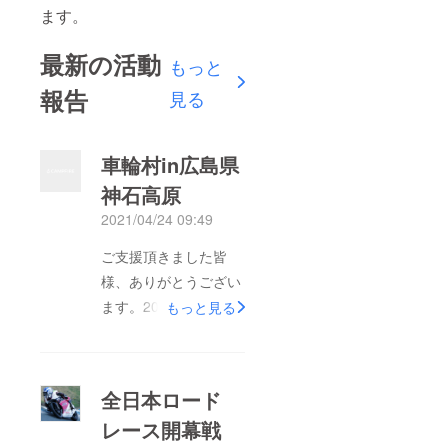
ます。
最新の活動
もっと
報告
見る
車輪村in広島県
神石高原
2021/04/24 09:49
ご支援頂きました皆
様、ありがとうござい
ます。2021/04/18広島
もっと見る
県の神石高原にて開催
されました『車輪村』
イベントにてGP3車輌
全日本ロード
でデモ走行をさせて頂
レース開幕戦
きました！ドリフトや