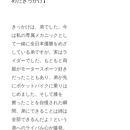
めたきっかけ】
置等は
こちら
で決定
させて
頂きま
すので
きっかけは、弟でした。今
予めご
了承下
は私の専属メカニックとし
さい。
て一緒に全日本優勝をめざ
している弟ですが、実はラ
イダーでした。もともと両
親がモータースポーツ好き
だったこともあり、弟が先
にポケットバイクに乗りは
じめました。そして膝を
擦ったことを自慢された瞬
間、弟にできることは姉は
全部できるんだよ！という
弟へのライバル心が爆発。