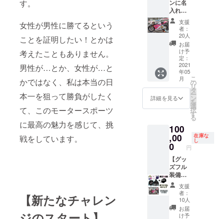
す。
ンに名
＋パー
入れプ
カー(ブ
ラン】
ラック)
支援
女性が男性に勝てるという
＋岡崎
(全て非
者：
静夏の
売品)
20人
ことを証明したい！とかは
レース
お届
参戦マ
け予
考えたこともありません。
シン(ア
定：
ンダー
2021
男性が…とか、女性が…と
年05
カウル)
こ
月
にお名
かではなく、私は本当の日
の
リ
前を貼
タ
ー
本一を狙って勝負がしたく
付しま
ン
詳細を見る
を
す！ ※
選
て、このモータースポーツ
択
このプ
す
る
ランは
に最高の魅力を感じて、挑
100
購入後
に直接
,00
在庫な
戦をしています。
し
メール
0
円
にてご
連絡く
【グッ
ださ
ズフル
い。
装備＋
team-
名入れ
支援
shizu@
＋限定
者：
【新たなチャレン
amail.pl
キャッ
10人
ala.or.jp
プ付
お届
※必ず備
き！超
ジのスタート】
け予