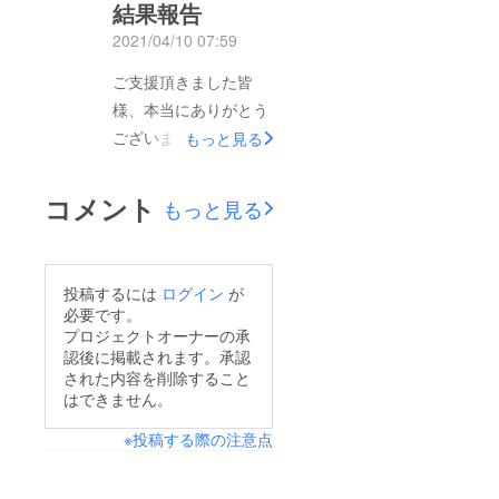
結果報告
エクストリームなどす
ごいパフォーマンスの
2021/04/10 07:59
中で私ができるのはヒ
ご支援頂きました皆
ザスリとヒジスリ。笑
様、本当にありがとう
朝一の走行で路面温度
ございます。2021 全
もっと見る
が低くタイヤがするす
日本ロードレース選手
る滑りましたが、楽し
権開幕戦inツインリン
コメント
かったです！車輪村に
もっと見る
クもてぎ 参戦結果を
来てくださったお客様
ご報告させて頂きま
が全日本ロードレース
す。予選21位 → 決
観戦にも来てくだされ
投稿するには
ログイン
が
勝16位 今回は思うよ
必要です。
ば嬉しいです。当日お
うな走りができないま
プロジェクトオーナーの承
世話になりました皆
認後に掲載されます。承認
ま悔しい結果でレース
様、ご支援頂きました
された内容を削除すること
が終わりまし
はできません。
皆様、ありがとうござ
た。 ウィークを通し
いました！
※投稿する際の注意点
て電気系のトラブルが
続き原因となる可能性
のあるパーツは全て交