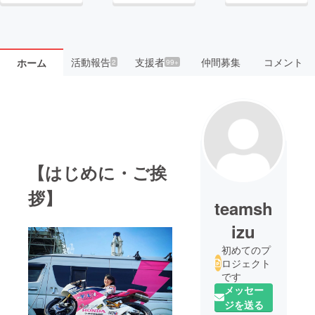
活動報告
支援者
仲間募集
コメント
ホーム
2
99+
【はじめに・ご挨
拶】
teamsh
izu
初めてのプ
ロジェクト
です
メッセー
ジを送る