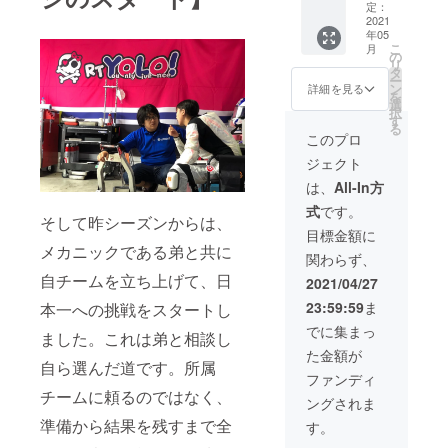
考欄に
応援プ
定：
マシン
ラン】
2021
年05
に掲載
グッズ
こ
月
させて
プラン
の
リ
頂くお
＋マシ
タ
ー
名前(個
ンに名
ン
詳細を見る
を
人名)ま
入れプ
選
択
たは
ラン＋
す
る
ニック
限定
このプロ
ネーム
キャッ
ジェクト
をご入
プ (全て
力くだ
非売品)
は、
All-In方
さい。
※こちら
式
です。
※掲載名
のプラ
そして昨シーズンからは、
のサイ
ンは購
目標金額に
ズ、
入後に
メカニックである弟と共に
関わらず、
フォン
直接
ト、
メール
自チームを立ち上げて、日
2021/04/27
色、位
にてご
23:59:59
ま
本一への挑戦をスタートし
置等は
連絡く
こちら
ださ
でに集まっ
ました。これは弟と相談し
で決定
い。
た金額が
させて
team-
自ら選んだ道です。所属
頂きま
shizu@
ファンディ
すので
amail.pl
チームに頼るのではなく、
ングされま
予めご
ala.or.jp
了承下
※必ず備
準備から結果を残すまで全
す。
さい。
考欄に