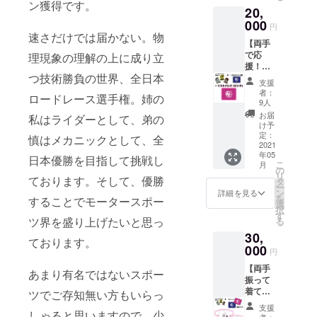
ン獲得です。
20,
000
円
速さだけでは届かない。物
【両手
で応
理現象の理解の上に成り立
援！！
つ技術勝負の世界、全日本
】 ス
支援
テッ
者：
ロードレース選手権。姉の
カー
9人
セット
お届
私はライダーとして、弟の
＋リス
け予
トバン
定：
慎はメカニックとして、全
ド 青＋
2021
年05
リスト
日本優勝を目指して挑戦し
こ
月
バンド
の
リ
ピンク
ております。そして、優勝
タ
ー
(全て非
ン
詳細を見る
を
することでモータースポー
売品)
選
択
す
ツ界を盛り上げたいと思っ
る
30,
ております。
000
円
【両手
あまり有名ではないスポー
振って
着て応
ツでご存知無い方もいらっ
援！】
支援
ステッ
しゃると思いますので、少
者：