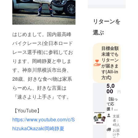
リターンを
選ぶ
はじめまして。国内最高峰
バイクレース(全日本ロード
目標金額
レース選手権)に参戦してお
未達でも
リターン
ります、岡崎静夏と申しま
が届きま
す。神奈川県横浜市出身、
す
(All-in
方式)
28歳、好きな食べ物は家系
5,0
らーめん、好きな言葉は
00
円
『速さより上手さ』です。
【貼っ
て応
援！】
【YouTube】
オリジ
支援
https://www.youtube.com/c/S
ナルス
者：
テッ
45人
hizukaOkazaki岡崎静夏
カー
お届
セット
け予