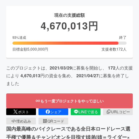
現在の支援総額
4,670,013
円
終了
93
%達成
目標金額
5,000,000
円
支援者数
172
人
このプロジェクトは、
2021/03/29
に募集を開始し、
172
人の支援
により
4,670,013
円の資金を集め、
2021/04/27
に募集を終了し
ました
もう一度プロジェクトをやってほしい
ポスト
シェア
LINEで送る
URLコピー
埋め込み
QRコード
国内最高峰のバイクレースである全日本ロードレース選
手権で優勝＆チャンピオンを目指す姉弟(姉＝ライダー×