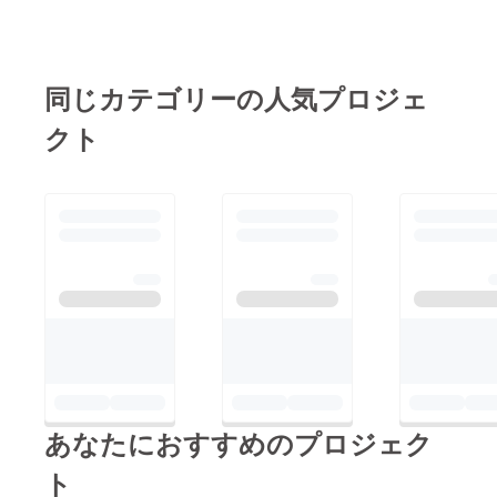
換しましたが、予選で
は失火症状が悪化。朝
フリーもコースイン直
同じカテゴリーの人気プロジェ
後にエンジンストッ
クト
プ。 新品とはいえ疑
わしい電気系の装置を
外し、なんとか決勝は
走れる状態にはなりま
した。しかし、ペース
アップする事ができま
せんでした。 ライ
ダーの実力不足です。
応援頂いた皆様には、
申し訳ない結果となっ
てしまいました。 次
あなたにおすすめのプロジェク
戦はこのようなトラブ
ルの無いよう、あった
ト