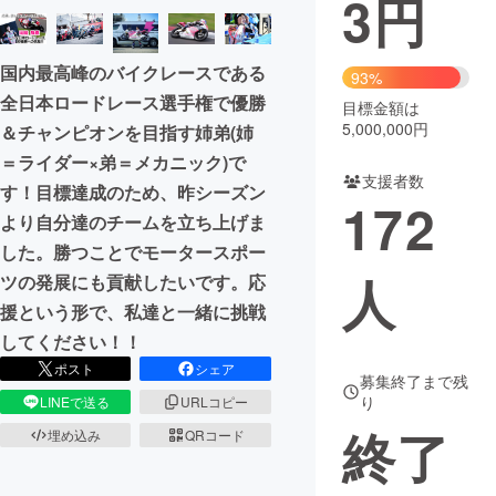
3
円
まちづくり・地域活性化
国内最高峰のバイクレースである
93%
全日本ロードレース選手権で優勝
目標金額は
CAMPFIRE for Social Good
CAMPFIRE Creation
5,000,000円
＆チャンピオンを目指す姉弟(姉
CAMPFIREふるさと納税
machi-ya
コミュニティ
＝ライダー×弟＝メカニック)で
支援者数
す！目標達成のため、昨シーズン
172
より自分達のチームを立ち上げま
した。勝つことでモータースポー
人
ツの発展にも貢献したいです。応
援という形で、私達と一緒に挑戦
してください！！
ポスト
シェア
募集終了まで残
り
LINEで送る
URLコピー
終了
埋め込み
QRコード