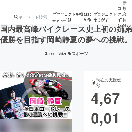
新
ロ
規
グ
会
プロジェクトを掲
はじ
プロジェクト
/
載するには
める
をさがす
イ
員
ン
登
国内最高峰バイクレース史上初の姉弟
録
優勝を目指す岡崎静夏の夢への挑戦。
人気のプロ
注目のリ
注目の新着プロ
募集終了が近いプ
もうすぐ公開
teamshizu
スポーツ
ジェクト
ターン
ジェクト
ロジェクト
されます
アート・写真
音楽
現在の支援総
額
4,67
テクノロジー・ガジェット
ゲーム・サ
0,01
映像・映画
書籍・雑誌
ビジネス・起業
チャレンジ