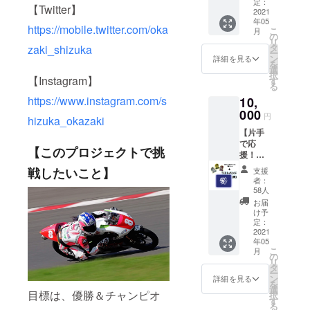
(非売品)
定：
【Twitter】
2021
年05
https://mobile.twitter.com/oka
こ
月
の
リ
タ
zaki_shizuka
ー
ン
詳細を見る
を
選
択
【Instagram】
す
る
https://www.instagram.com/s
10,
000
円
hizuka_okazaki
【片手
で応
【このプロジェクトで挑
援！】
ステッ
戦したいこと】
支援
カー
者：
セット
58人
＋リス
お届
トバン
け予
ド 青
定：
(全て非
2021
年05
売品)
こ
月
の
リ
タ
ー
ン
詳細を見る
を
選
目標は、優勝＆チャンピオ
択
す
る