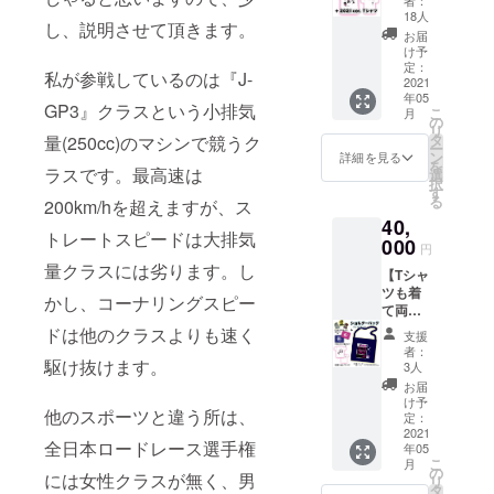
カー
18人
し、説明させて頂きます。
セット
お届
＋リス
け予
トバン
定：
私が参戦しているのは『J-
ド 青＋
2021
年05
リスト
GP3』クラスという小排気
こ
月
バンド
の
リ
ピンク
タ
量(250cc)のマシンで競うク
ー
＋Tシャ
ン
詳細を見る
を
ツ(ホワ
ラスです。最高速は
選
択
イト)
す
る
200km/hを超えますが、ス
(全て非
40,
売品)
トレートスピードは大排気
000
円
量クラスには劣ります。し
【Tシャ
ツも着
かし、コーナリングスピー
て両手
を振っ
ドは他のクラスよりも速く
支援
て応
者：
援！】
駆け抜けます。
3人
ステッ
お届
カー
け予
他のスポーツと違う所は、
セット
定：
＋リス
2021
全日本ロードレース選手権
年05
トバン
こ
月
ド 青＋
の
には
女性クラスが無く、男
リ
リスト
タ