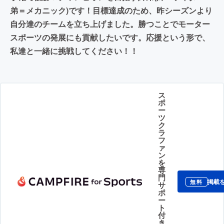
弟＝メカニック)です！目標達成のため、昨シーズンより
自分達のチームを立ち上げました。勝つことでモーター
スポーツの発展にも貢献したいです。応援という形で、
私達と一緒に挑戦してください！！
ス
ポ
ー
ツ
ク
ラ
フ
ァ
ン
を
専
門
掲載
無料
サ
ポ
ー
ト
付
き