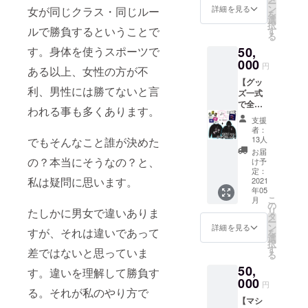
ー
バンド
ン
詳細を見る
女が同じクラス・同じルー
を
ピンク
選
択
＋Tシャ
ルで勝負するということで
す
る
ツ＋
50,
す。
身体を使うスポーツで
ショル
ダー
000
円
ある以上、女性の方が不
バッグ
【グッ
(全て非
利、男性には勝てないと言
ズ一式
売品)
で全力
われる事も多くあります。
応援プ
支援
ラ
者：
ン！】
13人
でもそんなこと誰が決めた
ステッ
お届
カー
の？本当にそうなの？と、
け予
セット
定：
私は疑問に思います。
＋リス
2021
年05
トバン
こ
月
ド 青＋
の
リ
たしかに男女で違いありま
リスト
タ
ー
バンド
ン
詳細を見る
すが、それは違いであって
を
ピンク
選
択
＋Tシャ
す
差ではないと思っていま
る
ツ(ホワ
50,
イト)＋
す。違いを理解して勝負す
ショル
000
円
ダー
る。それが私のやり方で
【マシ
バッグ