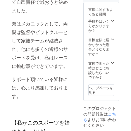
て自己責任で戦おうと決め
マシン
に掲載
支援に関するよ
ました。
させて
くある質問
頂くお
名前(個
手数料はいく
弟はメカニックとして、両
人名)ま
らかかります
たは
か？
親は監督やピットクルーと
ニック
ネーム
目標金額に届
して家族チームが結成さ
をご入
かなかった場
力くだ
れ、他にも多くの皆様のサ
合どうなりま
さい。
すか？
ポートを受け、私はレース
※キャッ
プへの
支援で困った
に挑む事ができています。
名入れ
時はどこに相
は、マ
談したらいい
シン掲
ですか？
サポート頂いている皆様に
載名と
同じと
は、心より感謝しておりま
ヘルプページを
させて
見る
頂きま
す。
す。 ※
掲載名
このプロジェクト
のサイ
の問題報告は
こち
ズ、
フォン
ら
よりお問い合わ
【私がこのスポーツを始
ト、
せください
色、位