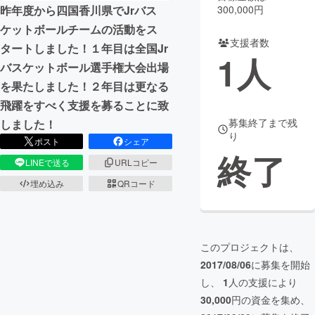
300,000円
昨年度から四国香川県でJrバス
まちづくり・地域活性化
ケットボールチームの活動をス
支援者数
タートしました！１年目は全国Jr
1
人
バスケットボール選手権大会出場
CAMPFIRE for Social Good
CAMPFIRE Creation
を果たしました！２年目は更なる
CAMPFIREふるさと納税
machi-ya
コミュニティ
飛躍をすべく支援を募ることに致
募集終了まで残
しました！
り
ポスト
シェア
終了
LINEで送る
URLコピー
埋め込み
QRコード
このプロジェクトは、
2017/08/06
に募集を開始
し、
1
人の支援により
30,000
円の資金を集め、