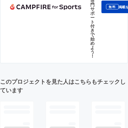
専
門
掲載
無料
サ
ポ
ー
ト
付
き
で
始
め
よ
う
！
このプロジェクトを見た人はこちらもチェックし
ています