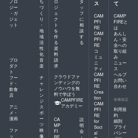
ノロ
ち
ロ
タ
ス
て
ジー
づ
ジ
ッ
・ガ
く
ェ
フ
CAM
CAMP
ジェ
り
ク
に
PFI
FIREと
ット
・
ト
相
RE
は
地
を
談
CAM
あんし
域
作
す
PFI
ん・安
活
る
る
RE
全への
性
資
コ
取り組
化
料
ミュ
み
プロ
音
請
ニ
ニュー
ダク
楽
求
ティ
ス
ト
CAM
ヘルプ
クラウドファ
フー
チ
PFI
お問い
ンディングの
ド・
ャ
RE
合わせ
ノウハウを無
飲食
レ
Crea
料で学ぼう
店
ン
tion
各種規定
CAMPFIRE
ジ
CAM
アカデミー
アニ
ス
利用規
PFI
メ・
ポ
約
RE
漫画
ー
CA
説
細則
for
ツ
MP
明
プライ
Soci
ファ
映
FI
会
バシー
al
ッ
像
RE
・