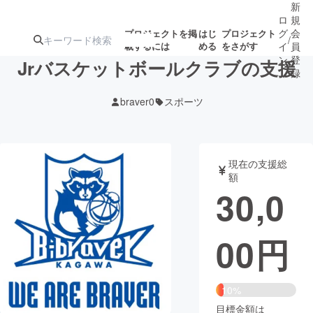
新
ロ
規
グ
会
プロジェクトを掲
はじ
プロジェクト
/
載するには
める
をさがす
イ
員
ン
登
Jrバスケットボールクラブの支援
録
braver0
スポーツ
人気のプロ
注目のリ
注目の新着プロ
募集終了が近いプ
もうすぐ公開
ジェクト
ターン
ジェクト
ロジェクト
されます
現在の支援総
額
アート・写真
音楽
30,0
テクノロジー・ガジェット
ゲーム・サ
00
円
映像・映画
書籍・雑誌
10%
ビジネス・起業
チャレンジ
目標金額は