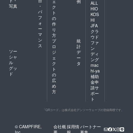
ト・
台
ェ
例
ALL
写真
・
ク
HIO
パ
ト
KOS
フ
の
HI
ォ
作
JFA
ー
り
クラ
マ
方
ウド
ン
プ
統
ファ
ス
ロ
計
ン
ソー
ジ
デ
ディ
シャ
ェ
ー
ング
ル
ク
タ
mac
グッ
ト
hi-ya
ド
の
補助
広
金申
め
請サ
方
ポー
ト
「QRコード」は株式会社デンソーウェーブの登録商標です。
© CAMPFIRE,
会社概
採用情
パートナー
Inc.
要
報
募集