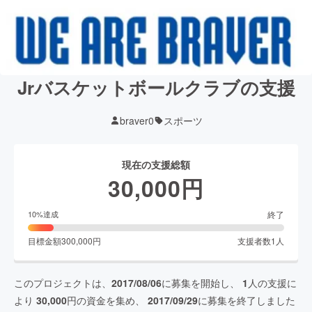
Jrバスケットボールクラブの支援
braver0
スポーツ
現在の支援総額
30,000
円
終了
10
%達成
目標金額
300,000
円
支援者数
1
人
このプロジェクトは、
2017/08/06
に募集を開始し、
1
人の支援に
より
30,000
円の資金を集め、
2017/09/29
に募集を終了しました