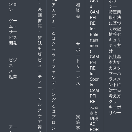
ポリ
Goo
ショ
・
ア
相
シー
d
ン
映
カ
談
特定商
CAM
画
デ
会
取引法
PFI
ゲー
書
ミ
に基づ
RE
ム・
籍
ー
く表記
for
サー
・
と
情報セ
Ente
ビス
雑
は
キュリ
rtain
開発
誌
ク
サ
ティ方
men
出
ラ
ポ
針
t
版
ウ
ー
反社基
CAM
ビジ
ビ
ド
ト
本方針
PFI
ネ
ュ
フ
サ
カスタ
RE
ス・
ー
ァ
ー
マーハ
for
起業
テ
ン
ビ
ラスメ
Spor
ィ
デ
ス
ントに
ts
ー
ィ
対する
CAM
・
ン
考え方
PFI
ヘ
グ
クッ
RE
ル
と
キーポ
ふる
ス
は
リシー
さと
ケ
プ
実
納税
ア
ロ
施
AD
アー
舞
ジ
事
FOR