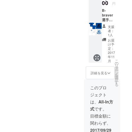
00
円
B-
braver
選手着
用モデ
支援
ルのT
者：
シャツ1
1人
枚(青or
お届
白) お好
け予
きなナ
定：
ンバー
2017
年11
入り
こ
月
の
リ
タ
ー
ン
詳細を見る
を
選
択
す
る
このプロ
ジェクト
は、
All-In方
式
です。
目標金額に
関わらず、
2017/09/29