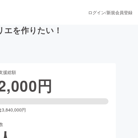
ログイン
/
新規会員登録
リエを作りたい！
うすぐ公開されます
支援総額
プロダクト
2,000
円
ファッション
スポーツ
,840,000円
数
ア
ソーシャルグッド
人