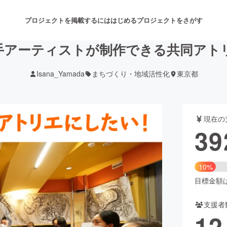
プロジェクトを掲載するには
はじめる
プロジェクトをさがす
手アーティストが制作できる共同アト
Isana_Yamada
まちづくり・地域活性化
東京都
注目のリターン
注目の新着プロジェクト
募集終了が近いプロジェクト
も
現在の
音楽
舞台・パフォーマンス
39
ゲーム・サービス開発
フード・飲食店
10%
書籍・雑誌出版
アニメ・漫画
目標金額は3
支援者
チャレンジ
ビューティー・ヘルスケ
12