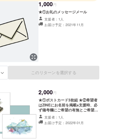
1,000
円
★①お礼のメッセージメール
支援者：1人
お届け予定：2021年11月
このリターンを選択する
る
2,000
円
★①ポストカード3枚組 ★②希望者
はZINEにお名前を掲載※支援時、必
ず備考欄にご希望の有無とご希望の
お名前をご記入ください。 ③お礼の
支援者：1人
メッセージメール
お届け予定：2022年01月