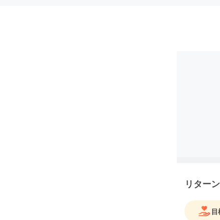
リターン
目