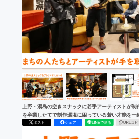
まちづくり・地域活性化
上野・湯島の空きスナックに若手アーティストが制
を卒業したてで制作環境に困っている若い才能を一
ポスト
シェア
LINEで送る
URLコ