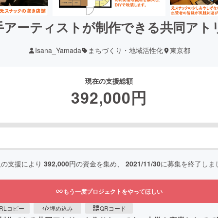
手アーティストが制作できる共同アト
Isana_Yamada
まちづくり・地域活性化
東京都
現在の支援総額
392,000
円
人の支援により
392,000
円の資金を集め、
2021/11/30
に募集を終了しま
もう一度プロジェクトをやってほしい
RLコピー
埋め込み
QRコード