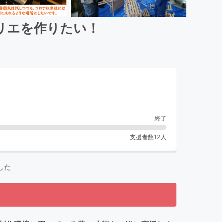
リエを作りたい！
終了
支援者数
12
人
した