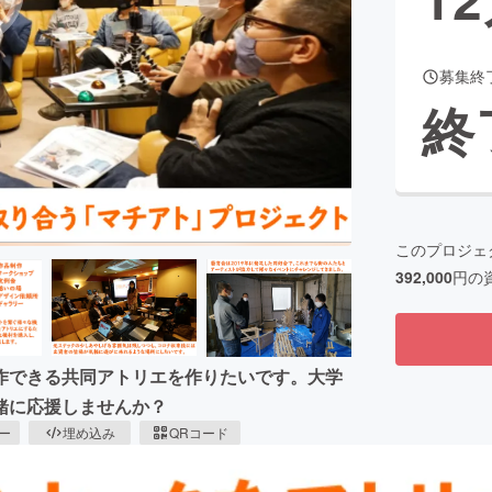
募集終
CAMPFIRE for Social Good
CAMPFIRE Creation
終
CAMPFIREふるさと納税
machi-ya
コミュニティ
このプロジェ
392,000
円の
作できる共同アトリエを作りたいです。大学
緒に応援しませんか？
ピー
埋め込み
QRコード