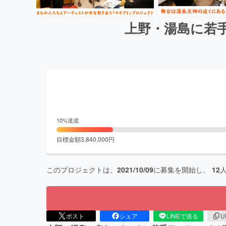
上野・湯島に若
10
%達成
目標金額
3,840,000
円
このプロジェクトは、
2021/10/09
に募集を開始し、
12
ポスト
シェア
LINEで送る
U