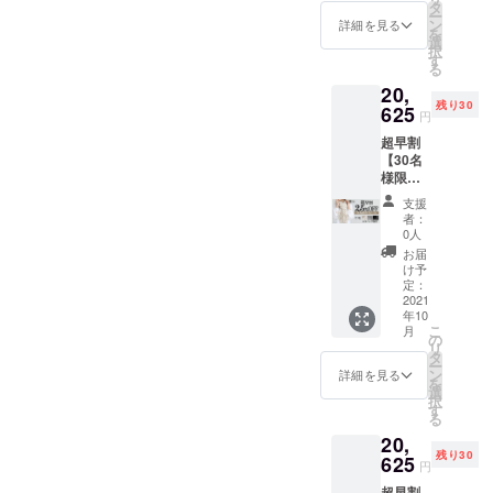
価
選びく
タ
カ100%
時期が
ー
27,500
ださ
ン
サイズ :
詳細を見る
遅れる
を
円
い。 カ
選
フリー
場合、
択
→19,25
ラー:全
す
重量 :
早急に
る
0円
3色 ・
約230g
ご連絡
20,
（税・
ベー
※モニ
致しま
残り30
送料
625
ジュ ・
ター環
す。
円
込） 配
ライト
境によ
超早割
送時
グレー
り実際
【30名
期：
・ブ
の商品
様限
2021年
ラック
の色合
定！
10月頃
━ 仕様
いと異
支援
25％OF
予定
━ 素材:
なって
者：
F】
【内
ベビー
0人
見える
CLASIC
容】 下
アルパ
場合が
お届
Oストー
記2色の
カ100%
け予
ありま
ル １枚
中か
定：
サイ
す。 ※
+ エコ
2021
ら、お
ズ:W60
製造状
年10
バッグ
好きな1
ｘ
況によ
こ
月
付き 定
枚をお
の
H180(c
り出荷
リ
価
選びく
タ
m) 重
時期が
ー
27,500
ださ
ン
量:約
詳細を見る
遅れる
を
円
い。 カ
選
210g ※
場合、
択
→20,62
ラー:全
す
モニ
早急に
る
5円
2色 ・
ター環
ご連絡
20,
（税・
ネイ
境によ
致しま
残り30
送料
625
ビー系
り実際
す。
円
込） 配
(ストラ
の商品
超早割