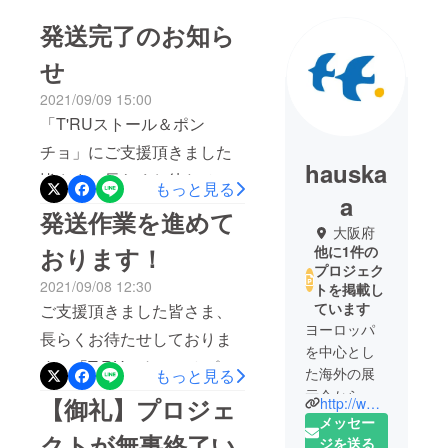
発送完了のお知ら
せ
2021/09/09 15:00
「T'RUストール＆ポン
チョ」にご支援頂きました
hauska
皆さま、長らくお待たせ致
もっと見る
a
しました!本日全ての発送が
発送作業を進めて
大阪府
完了致しました。お手元に
おります！
他に1件の
届くまで地域によって1~3日
プロジェク
2021/09/08 12:30
トを掲載し
かかるかと思いますが、１
ています
ご支援頂きました皆さま、
週間以上経過しても届かな
ヨーロッパ
長らくお待たせしておりま
い場合はご連絡下さい。梱
を中心とし
す、「T'RUストール＆ポン
た海外の展
もっと見る
包の際に確認はしておりま
チョ」が日本に無事届きま
示会から、
【御礼】プロジェ
すが万が一、内容等誤りが
http://www.hauskaa.net/
デザインや
した！本日より発送作業に
メッセー
ありましたらお知らせくだ
クトが無事終了い
機能にこだ
ジを送る