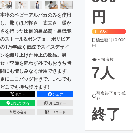
円
まちづくり・地域活性化
本物のベビーアルパカのみを使用
し、驚くほど軽さ、丈夫さ、暖か
CAMPFIRE for Social Good
CAMPFIRE Creation
さを持った圧倒的高品質・高機能
1,193%
CAMPFIREふるさと納税
machi-ya
コミュニティ
のストール&ポンチョ。ボリビア
目標金額は10,000
円
の1万年続く伝統でスイスデザイ
ンを織り上げた極上の逸品。男
支援者数
女・季節を問わず外でもおうち時
7
人
間にも惜しみなく活用できます。
更にエコバッグ付きで、いつでも
どこでも持ち歩けます!
募集終了まで残
ポスト
シェア
り
LINEで送る
URLコピー
終了
埋め込み
QRコード