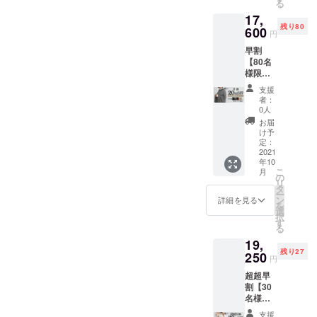
ない時間ではございます
る
→16,50
ラー:全
たナチュラルカラーです。
17,
0円
5色 ・
が、どうぞよろしくお願い
残り80
（税・
600
ブラッ
生まれ持つ天然の毛色は
円
送料
ク ・グ
申し上げます。HAUSKAA
早割
込） 配
ウールが3色に対し、アルパ
レー ・
【80名
trading
送時
ダーク
カは22色もの種類がありま
様限
期：
ブラウ
定！
2021年
ン ・
支援
す。通常、染色工程には原
20％OF
10月頃
ベー
者：
F】
予定
ジュ ・
0人
材料1kgに対して53Lの水、
ELEGA
【内
オフホ
お届
NCEポ
容】 下
2.54Lの液化石油ガスが必要
ワイト
け予
ンチョ
記5色の
定：
━ 仕様
とされています。自然な色
１枚 +
2021
中か
━ 素材
年10
エコ
ら、お
: ベビー
こ
を豊富に持つという事は、
月
バッグ
好きな1
の
アルパ
リ
付き 定
枚をお
タ
カ100%
それだけの染色プロセスを
ー
価
選びく
ン
サイズ :
詳細を見る
を
22,000
ださ
選
避けることに繋がるので
フリー
択
円
い。 カ
す
重量 :
る
す。サステナブルな素材、
→17,60
ラー:全
約230g
19,
0円
5色 ・
※モニ
ありそうでなかったシンプ
残り27
（税・
250
ブラッ
ター環
円
送料
ク ・グ
境によ
ルなデザイン。軽くて便利
超超早
込） 配
レー ・
り実際
割【30
送時
ダーク
なポンチョは、室内の冷房
の商品
名様限
期：
ブラウ
の色合
定！
対策やお家時間などでも通
2021年
ン ・
いと異
支援