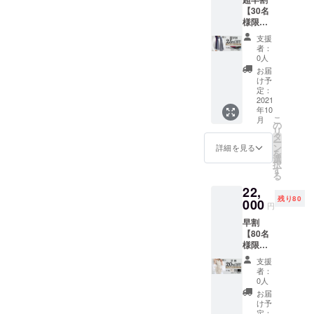
送時
イプ :
の色合
【30名
期：
ネイ
いと異
様限
2021年
ビーｘ
なって
定！
10月頃
レッド)
見える
支援
25％OF
予定
・グ
場合が
者：
F】
【内
レー系
0人
ありま
DELUX
容】 下
(ストラ
す。 ※
お届
Eストー
記3色の
イプ :
け予
製造状
ル １枚
中か
定：
ダーク
況によ
+ エコ
2021
ら、お
ブラウ
り出荷
年10
バッグ
好きな1
ンｘラ
時期が
こ
月
付き 定
枚をお
の
イトブ
遅れる
リ
価
選びく
タ
ルー) ━
場合、
ー
27,500
ださ
ン
仕様 ━
詳細を見る
早急に
を
円
い。 カ
選
素材:ベ
ご連絡
択
→20,62
ラー:全
す
ビーア
致しま
る
5円
3色 ・
ルパカ
す。
22,
（税・
ベー
100%
残り80
送料
000
ジュ ・
サイ
円
込） 配
ライト
ズ:W60
早割
送時
グレー
ｘ
【80名
期：
・ブ
H180(c
様限
2021年
ラック
m) 重
定！
10月頃
━ 仕様
量:約
支援
20％OF
予定
━ 素材:
200g ※
者：
F】
【内
ベビー
0人
モニ
CLASIC
容】 下
アルパ
ター環
お届
Oストー
記2色の
カ100%
け予
境によ
ル １枚
中か
定：