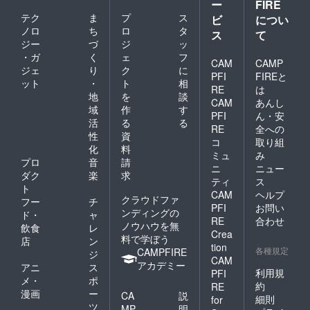
ー
FIRE
カ100%
テク
ま
プ
ス
【DELU
ビ
につい
XEス
ノロ
ち
ロ
タ
ス
て
トー
ジー
づ
ジ
ッ
ル】 サ
・ガ
く
ェ
フ
イ
CAM
CAMP
ジェ
り
ク
に
ズ:W60
PFI
FIREと
ット
・
ト
相
ｘ
RE
は
H180(c
地
を
談
CAM
あんし
m) 重
域
作
す
PFI
ん・安
量:約
活
る
る
200g
RE
全への
性
資
【CLAS
コ
取り組
化
料
ICOス
ミュ
み
トー
プロ
音
請
ニ
ニュー
ル】 サ
ダク
楽
求
ティ
ス
イ
ト
CAM
ヘルプ
ズ:W60
クラウドファ
フー
チ
ｘ
PFI
お問い
ンディングの
ド・
ャ
H180(c
RE
合わせ
ノウハウを無
飲食
レ
m) 重
Crea
料で学ぼう
量:約
店
ン
tion
210g
各種規定
CAMPFIRE
ジ
CAM
【ELEG
アカデミー
アニ
ス
ANCE
利用規
PFI
メ・
ポ
ポン
約
RE
漫画
ー
チョ】
CA
説
細則
for
サイズ :
ツ
MP
明