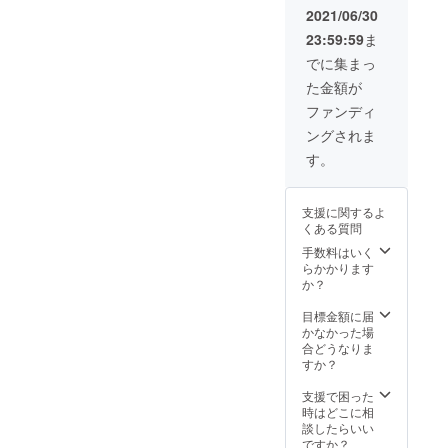
10月頃
レー系
ありま
2021/06/30
致しま
予定
(ストラ
す。 ※
す。
23:59:59
ま
【内
イプ :
製造状
容】
ダーク
況によ
でに集まっ
DELUX
ブラウ
り出荷
た金額が
Eストー
ンｘラ
時期が
ルから
イトブ
遅れる
ファンディ
お好き
ルー) ━
場合、
ングされま
なカ
仕様 ━
早急に
ラー1
素材:ベ
ご連絡
す。
枚、
ビーア
致しま
CLASIC
ルパカ
す。
Oストー
100%
支援に関するよ
ルから
サイ
くある質問
お好き
ズ:W60
なカ
ｘ
手数料はいく
ラー1
H180(c
らかかります
枚、
m) 重
か？
ELEGA
量:約
NCEポ
200g ※
目標金額に届
ンチョ
モニ
かなかった場
からお
ター環
合どうなりま
好きな
境によ
すか？
カラー1
り実際
枚を、
の商品
支援で困った
下記か
の色合
時はどこに相
らお選
いと異
談したらいい
びくだ
なって
ですか？