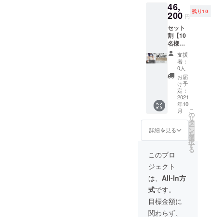
す。
46,
（税・
ベー
100%
残り10
送料
200
ジュ ・
サイ
円
込） 配
ライト
ズ:W60
セット
送時
グレー
ｘ
割【10
期：
・ブ
H180(c
名様限
2021年
ラック
m) 重
定！
10月頃
━ 仕様
量:約
支援
40％OF
予定
━ 素材:
200g ※
者：
F】 ス
【内
ベビー
0人
モニ
トール2
容】 下
アルパ
ター環
お届
種とポ
記2色の
カ100%
け予
境によ
ンチョ1
中か
定：
サイ
り実際
種の3枚
2021
ら、お
ズ:W60
の商品
年10
セット
好きな1
ｘ
の色合
こ
月
+ エコ
枚をお
の
H180(c
いと異
リ
バッグ3
選びく
タ
m) 重
なって
ー
枚付き
ださ
ン
量:約
詳細を見る
見える
を
定価
い。 カ
選
210g ※
場合が
択
77,000
ラー:全
す
モニ
ありま
る
円
2色 ・
ター環
このプロ
す。 ※
→46,20
ネイ
境によ
製造状
ジェクト
0円
ビー系
り実際
況によ
（税・
(ストラ
の商品
は、
All-In方
り出荷
送料
イプ :
の色合
時期が
式
です。
込） 配
ネイ
いと異
遅れる
送時
ビーｘ
なって
目標金額に
場合、
期：
レッド)
見える
早急に
関わらず、
2021年
・グ
場合が
ご連絡