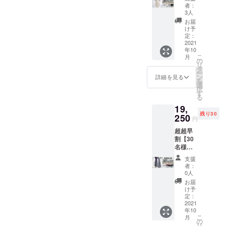
30％OF
10月頃
ベー
なって
者：
年ご活用頂け、プレゼント
F】
予定
ジュ ・
3人
見える
CLASIC
【内
オフホ
場合が
お届
にもオススメです！
Oストー
容】 下
ワイト
け予
ありま
ル １枚
記5色の
定：
━ 仕様
HAUSKAA trading
す。 ※
+ エコ
2021
中か
━ 素材
製造状
年10
バッグ
ら、お
: ベビー
況によ
こ
月
付き 定
好きな1
の
アルパ
り出荷
リ
価
枚をお
タ
カ100%
時期が
ー
27,500
選びく
ン
サイズ :
詳細を見る
遅れる
を
円
ださ
選
フリー
場合、
択
→19,25
い。 カ
す
重量 :
早急に
る
0円
ラー:全
約230g
ご連絡
19,
（税・
5色 ・
※モニ
致しま
残り30
送料
250
ブラッ
ター環
す。
円
込） 配
ク ・グ
境によ
超超早
送時
レー ・
り実際
割【30
期：
ダーク
の商品
名様限
2021年
ブラウ
の色合
定！
10月頃
ン ・
いと異
支援
30％OF
予定
ベー
なって
者：
F】
【内
ジュ ・
0人
見える
DELUX
容】 下
オフホ
場合が
お届
Eストー
記3色の
ワイト
け予
ありま
ル １枚
中か
定：
━ 仕様
す。 ※
+ エコ
2021
ら、お
━ 素材
製造状
年10
バッグ
好きな1
: ベビー
況によ
こ
月
付き 定
枚をお
の
アルパ
り出荷
リ