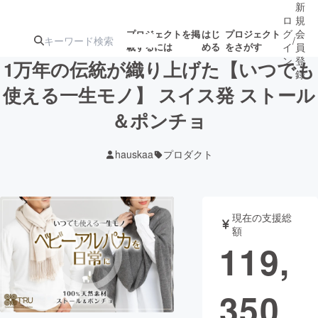
新
ロ
規
グ
会
プロジェクトを掲
はじ
プロジェクト
/
載するには
める
をさがす
イ
員
ン
登
1万年の伝統が織り上げた【いつでも
録
使える一生モノ】 スイス発 ストール
＆ポンチョ
人気のプロ
注目のリ
注目の新着プロ
募集終了が近いプ
もうすぐ公開
ジェクト
ターン
ジェクト
ロジェクト
されます
hauskaa
プロダクト
アート・写真
音楽
現在の支援総
テクノロジー・ガジェット
ゲーム・サ
額
119,
映像・映画
書籍・雑誌
350
ビジネス・起業
チャレンジ