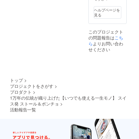
さい。
見える
【DELU
場合が
ヘルプページを
XEス
ありま
見る
トー
す。 ※
ル】 カ
製造状
ラー:全
況によ
このプロジェクト
2色 ・
り出荷
の問題報告は
こち
ネイ
時期が
ビー系
ら
よりお問い合わ
遅れる
(ストラ
場合、
せください
イプ :
早急に
ネイ
ご連絡
ビーｘ
致しま
レッド)
す。
・グ
レー系
トップ
>
(ストラ
プロジェクトをさがす
>
イプ :
プロダクト
>
ダーク
ブラウ
1万年の伝統が織り上げた【いつでも使える一生モノ】 スイ
ンｘラ
ス発 ストール＆ポンチョ
>
イトブ
活動報告一覧
ルー)
【CLAS
ICOス
トー
ル】 カ
ラー:全