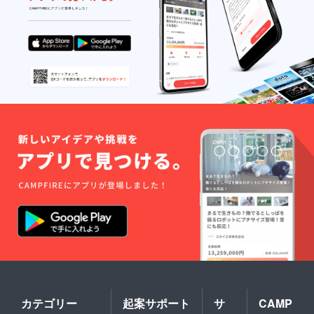
3色 ・
ベー
ジュ ・
ライト
グレー
・ブ
ラック
【ELEG
ANCE
ポン
チョ】
カラー:
全5色
・ブ
ラック
・グ
レー ・
ダーク
ブラウ
ン ・
ベー
ジュ ・
オフホ
ワイト
━ 仕様
━ 素材:
ベビー
カテゴリー
起案サポート
サ
CAMP
アルパ