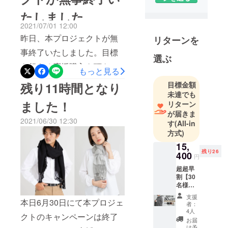
入り、準備ができ次第、順
さい。その他商品に関する
わった「暮
たしました
次発送いたします。発送ま
らしを豊か
お問い合わせ等につきまし
2021/07/01 12:00
で今しばらくお待ち下さい
に楽しくす
ては、下記メール、または
昨日、本プロジェクトが無
リターンを
るアイテ
ませ。ようやく皆様の元へ
LINEアカウントまでご連絡
事終了いたしました。目標
ム」を発掘
選ぶ
「T'RUストール＆ポン
をお願い致します。T'RU お
し、皆様に
を超える応援購入を頂き、
もっと見る
チョ」をお届けできること
お届け致し
客様サポート窓口info@tru-
スタッフ一同、感謝の気持
目標金額
残り11時間となり
ます。
を大変嬉しく思います。発
japan.comT'RU LINE公式ア
未達でも
ちでいっぱいです！ご支援
私達は商品
送手続きが完了致しました
ました！
リターン
カウント
が持つ"背景
頂きました皆様には心より
が届きま
らまたご報告致します。ど
やストー
URLhttps://lin.ee/FoekgYZ猛
2021/06/30 12:30
御礼申し上げます。本当に
す
(All-in
うぞよろしくお願いいたし
リー"も大切
方式)
暑も過ぎ去り、秋を感じる
ありがとうございました！
にしていま
ます。HAUSKAA Trading
15,
日が増えてきましたね。
発送に向け、現在ボリビア
す。
残り26
400
円
「T'RUストール＆ポン
これを身に
にて生産を進めておりま
超超早
付ける事で
チョ」は、これから寒くな
割【30
す。お届けできるまで少し
名様限
生活が楽し
る冬のシーズンには勿論、
定！
時間はかかりますが、もう
くなる、心
支援
30％OF
本日6月30日にて本プロジェ
者：
秋口や春先の羽織にもピッ
しばらくお待ちくださいま
豊かになれ
F】
4人
クトのキャンペーンは終了
ELEGA
タリです!いつでもどこでも
る、そんな
お届
せ。今後の発送状況など進
NCEポ
け予