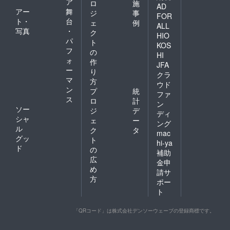
ア
ロ
施
AD
アー
舞
ジ
事
FOR
ト・
台
ェ
例
ALL
写真
・
ク
HIO
パ
ト
KOS
フ
の
HI
ォ
作
JFA
ー
り
クラ
マ
方
ウド
ン
プ
統
ファ
ス
ロ
計
ン
ソー
ジ
デ
ディ
シャ
ェ
ー
ング
ル
ク
タ
mac
グッ
ト
hi-ya
ド
の
補助
広
金申
め
請サ
方
ポー
ト
「QRコード」は株式会社デンソーウェーブの登録商標です。