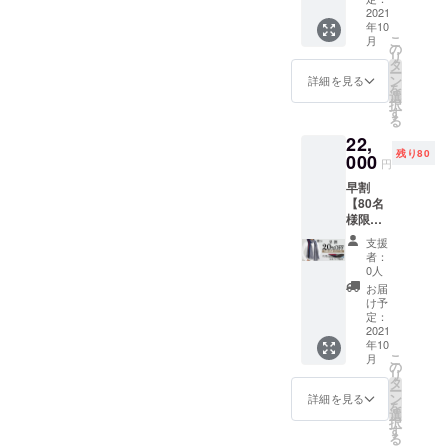
サイ
り実際
+ エコ
2021
ら、お
ズ:W60
の商品
年10
バッグ
好きな1
ｘ
の色合
こ
月
付き 定
枚をお
の
H180(c
いと異
リ
価
選びく
タ
m) 重
なって
ー
27,500
ださ
ン
量:約
詳細を見る
見える
を
円
い。 カ
選
210g ※
場合が
択
→22,00
ラー:全
す
モニ
ありま
る
0円
2色 ・
ター環
す。 ※
22,
（税・
ネイ
境によ
製造状
残り80
送料
000
ビー系
り実際
況によ
円
込） 配
(ストラ
の商品
り出荷
早割
送時
イプ :
の色合
時期が
【80名
期：
ネイ
いと異
遅れる
様限
2021年
ビーｘ
なって
場合、
定！
10月頃
レッド)
見える
早急に
支援
20％OF
予定
・グ
場合が
者：
ご連絡
F】
【内
レー系
0人
ありま
致しま
DELUX
容】 下
(ストラ
す。 ※
お届
す。
Eストー
記3色の
イプ :
け予
製造状
ル １枚
中か
定：
ダーク
況によ
+ エコ
2021
ら、お
ブラウ
り出荷
年10
バッグ
好きな1
ンｘラ
時期が
こ
月
付き 定
枚をお
の
イトブ
遅れる
リ
価
選びく
タ
ルー) ━
場合、
ー
27,500
ださ
ン
仕様 ━
詳細を見る
早急に
を
円
い。 カ
選
素材:ベ
ご連絡
択
→22,00
ラー:全
す
ビーア
致しま
る
0円
3色 ・
ルパカ