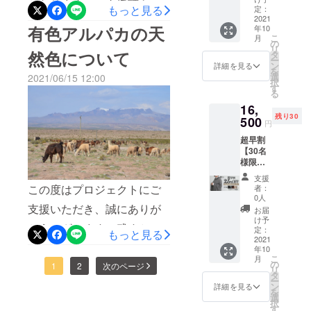
となります。ご支援頂きま
価値ある商
ご愛用頂けることを心より
ンチョ
もっと見る
定：
捗状況は、当活動レポート
品であるこ
１枚 +
2021
した皆様、本当にありがと
願っております。今後とも
有色アルパカの天
年10
エコ
に公開いたします。今後と
とを願って
こ
月
バッグ
うございます。大自然で
の
よろしくお願い致します。
リ
います。
もどうぞよろしくお願いい
付き 定
然色について
タ
ー
育ったボリビア産の希少で
価
HAUSKAA Trading
ン
詳細を見る
たします。ありがとうござ
を
22,000
選
2021/06/15 12:00
上質なベビーアルパカを、
択
円
す
いました！HAUSKAA
る
→15,40
100%惜しみなく使用した、
16,
0円
trading
残り30
（税・
TRUのストール＆ポン
500
円
送料
チョ。その本物の素材を、
超早割
込） 配
【30名
送時
代々受け継がれた1万年の伝
様限
期：
定！
2021年
統でボリビア職人が手掛け
支援
25％OF
10月頃
この度はプロジェクトにご
者：
F】
予定
ました。またスイスの飽き
0人
ELEGA
支援いただき、誠にありが
【内
お届
のこないデザインと、丈夫
NCEポ
容】 下
け予
とうございます！残すとこ
ンチョ
記5色の
定：
もっと見る
で軽く保温性に優れた高い
１枚 +
2021
中か
ろあと15日となりました。
年10
エコ
ら、お
機能性は、通年ご活用頂
こ
月
バッグ
好きな1
の
今回初上陸のポンチョ5色
1
2
次のページ
リ
付き 定
枚をお
け、長く大切にご愛用頂け
タ
ー
価
は、アルパカの毛を染色し
選びく
ン
詳細を見る
を
ましたら幸いです。残り少
22,000
ださ
選
択
ていない、天然色を活かし
円
い。 カ
す