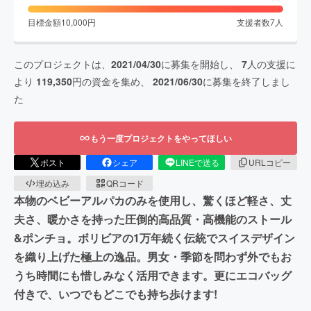
目標金額
10,000
円
支援者数
7
人
このプロジェクトは、
2021/04/30
に募集を開始し、
7
人の支援に
より
119,350
円の資金を集め、
2021/06/30
に募集を終了しまし
た
もう一度プロジェクトをやってほしい
ポスト
シェア
LINEで送る
URLコピー
埋め込み
QRコード
本物のベビーアルパカのみを使用し、驚くほど軽さ、丈
夫さ、暖かさを持った圧倒的高品質・高機能のストール
&ポンチョ。ボリビアの1万年続く伝統でスイスデザイン
を織り上げた極上の逸品。男女・季節を問わず外でもお
うち時間にも惜しみなく活用できます。更にエコバッグ
付きで、いつでもどこでも持ち歩けます!