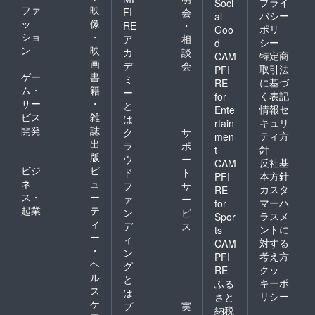
プライ
Soci
フリー
ファ
映
FI
会
バシー
al
重量 :
ッ
像
RE
・
ポリ
約230g
Goo
ショ
・
ア
相
※モニ
シー
d
ン
映
ター環
カ
談
特定商
CAM
境によ
画
デ
会
取引法
PFI
り実際
ゲー
書
ミ
に基づ
RE
の商品
ム・
籍
ー
く表記
for
の色合
サー
・
と
いと異
情報セ
Ente
ビス
雑
は
なって
キュリ
rtain
開発
誌
見える
ク
サ
ティ方
men
場合が
出
ラ
ポ
針
t
ありま
版
ウ
ー
反社基
CAM
す。 ※
ビジ
ビ
ド
ト
製造状
本方針
PFI
ネ
ュ
フ
サ
況によ
カスタ
RE
ス・
ー
り出荷
ァ
ー
マーハ
for
時期が
起業
テ
ン
ビ
ラスメ
Spor
遅れる
ィ
デ
ス
ントに
ts
場合、
ー
ィ
対する
早急に
CAM
・
ン
ご連絡
考え方
PFI
ヘ
致しま
グ
クッ
RE
す。
ル
と
キーポ
ふる
ス
は
リシー
さと
ケ
プ
実
納税