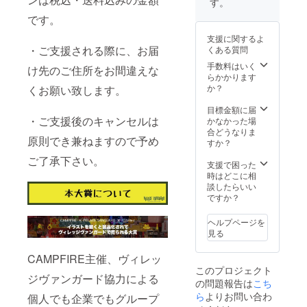
す。
です。
支援に関するよ
・ご支援される際に、お届
くある質問
手数料はいく
け先のご住所をお間違えな
らかかります
か？
くお願い致します。
目標金額に届
・ご支援後のキャンセルは
かなかった場
合どうなりま
原則でき兼ねますので予め
すか？
ご了承下さい。
支援で困った
時はどこに相
談したらいい
ですか？
ヘルプページを
見る
CAMPFIRE主催、ヴィレッ
このプロジェクト
ジヴァンガード協⼒による
の問題報告は
こち
ら
よりお問い合わ
個⼈でも企業でもグループ