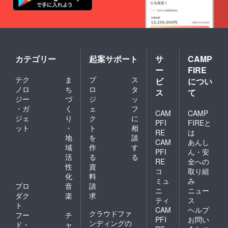
カテゴリー
起案サポート
サ
CAMP
ー
FIRE
テク
ま
プ
ス
ビ
につい
ノロ
ち
ロ
タ
ス
て
ジー
づ
ジ
ッ
・ガ
く
ェ
フ
CAM
CAMP
ジェ
り
ク
に
PFI
FIREと
ット
・
ト
相
RE
は
地
を
談
CAM
あんし
域
作
す
PFI
ん・安
活
る
る
RE
全への
性
資
コ
取り組
化
料
ミュ
み
プロ
音
請
ニ
ニュー
ダク
楽
求
ティ
ス
ト
CAM
ヘルプ
クラウドファ
フー
チ
PFI
お問い
ンディングの
ド・
ャ