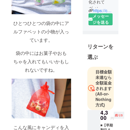
化されて
ヴィレッジ
https://camp-fire.jp/pages/villagevanguard
ヴァンガー
メッセー
ドで売られ
ジを送る
ひとつひとつの袋の中にア
る大賞とは
ルファベットの小物が入っ
CAMPFIRE
ています。
主催、ヴィ
リターンを
レッジヴァ
袋の中にはお菓子やおも
ンガード協
選ぶ
⼒による、
ちゃを入れてもいいかもし
個⼈でも企
れないですね。
目標金額
業でもグ
未達なら
ループでも
全額返金
応募可能な
されます
無差別級の
(All-or-
企画コンペ
Nothing
です。
方式)
投稿された
4,3
残り5
アイディア
00
円
を「ヴィ
■【早期
こんな風にキャンディを入
レッジヴァ
割引 5