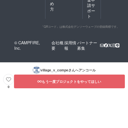
め
請サ
方
ポー
ト
「QRコード」は株式会社デンソーウェーブの登録商標です。
© CAMPFIRE,
会社概
採用情
パートナー
Inc.
要
報
募集
village_v_compe
さんへアンコール
もう一度プロジェクトをやってほしい
0