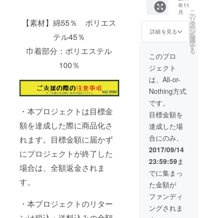
年11
支援した上
す！
こ
月
の
で、ご不明
リ
【素材】綿55％ ポリエス
タ
な点がござ
ー
ン
詳細を見る
を
テル45％
いました
選
択
す
ら、IDを記
巾着部分：ポリエステル
る
このプロ
載の上、下
100％
ジェクト
記連絡先に
は、All-or-
お問い合わ
Nothing方式
せください
ませ。
です。
・本プロジェクトは目標金
village-
目標金額を
vanguard@c
額を達成した際に商品化さ
達成した場
amp-fire.jp
合にのみ、
れます。目標金額に届かず
どうぞよろ
2017/09/14
にプロジェクトが終了した
しくお願い
23:59:59
ま
いたしま
場合は、全額返金されま
でに集まっ
す。
す。
た金額が
ファンディ
・本プロジェクトのリター
ングされま
ンは税込・送料込みの金額