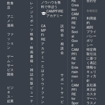
RE
合わせ
ノウハウを無
飲食
レ
Crea
料で学ぼう
店
ン
tion
各種規定
CAMPFIRE
ジ
CAM
アカデミー
アニ
ス
利用規
PFI
メ・
ポ
約
RE
漫画
ー
CA
説
細則
for
ツ
MP
明
プライ
Soci
ファ
映
FI
会
バシー
al
ッ
像
RE
・
ポリ
Goo
ショ
・
ア
相
シー
d
ン
映
カ
談
特定商
CAM
画
デ
会
取引法
PFI
ゲー
書
ミ
に基づ
RE
ム・
籍
ー
く表記
for
サー
・
と
情報セ
Ente
ビス
雑
は
キュリ
rtain
開発
誌
ク
サ
ティ方
men
出
ラ
ポ
針
t
版
ウ
ー
反社基
CAM
ビジ
ビ
ド
ト
本方針
PFI
ネ
ュ
フ
サ
カスタ
RE
ス・
ー
ァ
ー
マーハ
for
起業
テ
ン
ビ
ラスメ
Spor