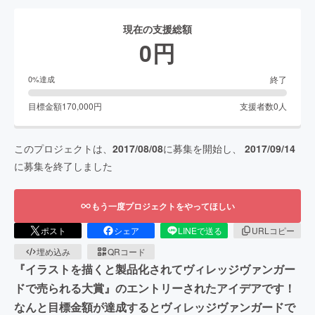
現在の支援総額
0
円
終了
0
%達成
目標金額
170,000
円
支援者数
0
人
このプロジェクトは、
2017/08/08
に募集を開始し、
2017/09/14
に募集を終了しました
もう一度プロジェクトをやってほしい
ポスト
シェア
LINEで送る
URLコピー
埋め込み
QRコード
『イラストを描くと製品化されてヴィレッジヴァンガー
ドで売られる大賞』のエントリーされたアイデアです！
なんと目標金額が達成するとヴィレッジヴァンガードで