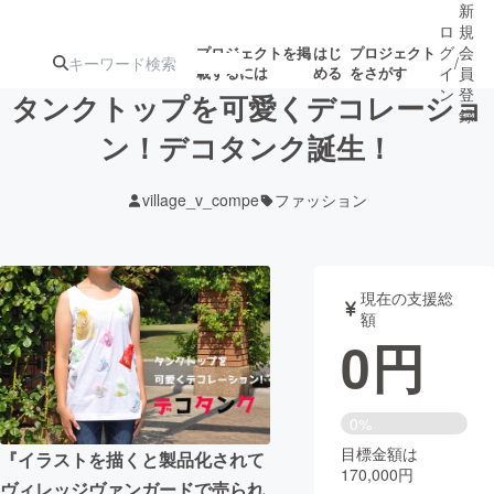
新
ロ
規
グ
会
プロジェクトを掲
はじ
プロジェクト
/
載するには
める
をさがす
イ
員
ン
登
タンクトップを可愛くデコレーショ
録
ン！デコタンク誕生！
人気のプロ
注目のリ
注目の新着プロ
募集終了が近いプ
もうすぐ公開
village_v_compe
ファッション
ジェクト
ターン
ジェクト
ロジェクト
されます
アート・写真
音楽
現在の支援総
額
0
円
テクノロジー・ガジェット
ゲーム・サ
映像・映画
書籍・雑誌
0%
目標金額は
『イラストを描くと製品化されて
170,000円
ビジネス・起業
チャレンジ
ヴィレッジヴァンガードで売られ