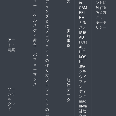
ィ
デ
ス
ントに
ts
ー
ィ
対する
CAM
・
ン
考え方
PFI
ヘ
グ
クッ
RE
ル
と
キーポ
ふる
ス
は
リシー
さと
ケ
プ
実
納税
ア
ロ
施
AD
アー
舞
ジ
事
FOR
ト・
台
ェ
例
ALL
写真
・
ク
HIO
パ
ト
KOS
フ
の
HI
ォ
作
JFA
ー
り
クラ
マ
方
ウド
ン
プ
統
ファ
ス
ロ
計
ン
ソー
ジ
デ
ディ
シャ
ェ
ー
ング
ル
ク
タ
mac
グッ
ト
hi-ya
ド
の
補助
広
金申