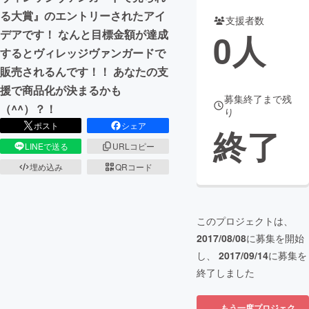
る大賞』のエントリーされたアイ
支援者数
まちづくり・地域活性化
0
人
デアです！ なんと目標金額が達成
するとヴィレッジヴァンガードで
CAMPFIRE for Social Good
CAMPFIRE Creation
販売されるんです！！ あなたの支
CAMPFIREふるさと納税
machi-ya
コミュニティ
援で商品化が決まるかも
募集終了まで残
（^^）？！
り
ポスト
シェア
終了
LINEで送る
URLコピー
埋め込み
QRコード
このプロジェクトは、
2017/08/08
に募集を開始
し、
2017/09/14
に募集を
終了しました
もう一度プロジェク