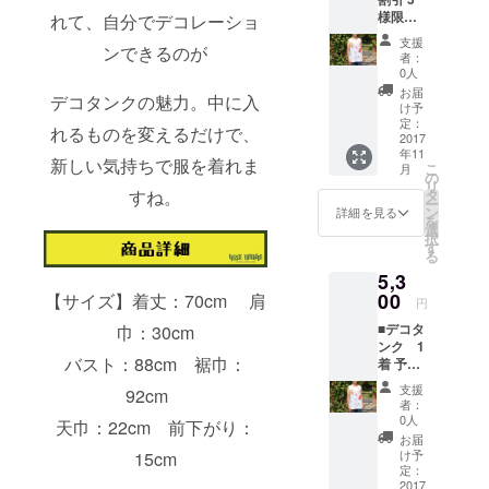
様限
れて、自分でデコレーショ
ンガード」
定】デ
支援
オンライン
ンできるのが
コタン
者：
ク 1着
ストアのバ
0人
予定一
お届
イヤーが審
デコタンクの魅力。中に入
般販売
け予
査し、イラ
価格は
定：
れるものを変えるだけで、
6,250円
2017
ストを服や
年11
（税
新しい気持ちで服を着れま
バッグに具
こ
月
込）の
の
リ
現化する
ためお
すね。
タ
ー
得で
ン
詳細を見る
「STARted
を
す！
選
」が応募さ
択
す
る
れたアイテ
5,3
ムを製造し
00
【サイズ】着丈：70cm 肩
円
ます。そし
■デコタ
巾：30cm
てクラウド
ンク 1
ファンディ
バスト：88cm 裾巾：
着 予定
一般販
ングで⽀援
支援
92cm
売価格
者：
者が集まっ
は6,250
0人
天巾：22cm 前下がり：
たら商品化
円（税
お届
込）の
いたしま
け予
15cm
ためお
定：
す。
得で
2017