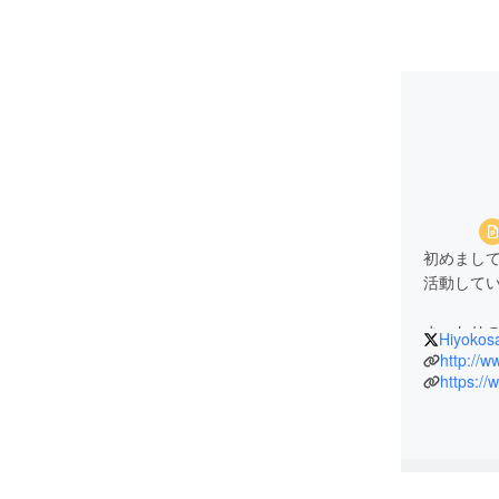
初めまし
活動してい
まったり
Hiyokos
ります。
http://w
https:/
最近は企
ました！