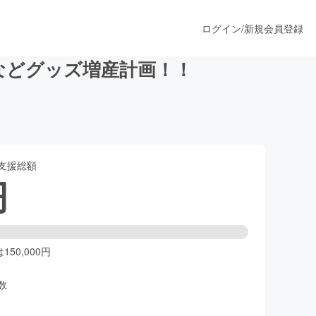
ログイン
/
新規会員登録
などグッズ増産計画！！
うすぐ公開されます
支援総額
プロダクト
円
ファッション
スポーツ
50,000円
数
ア
ソーシャルグッド
人