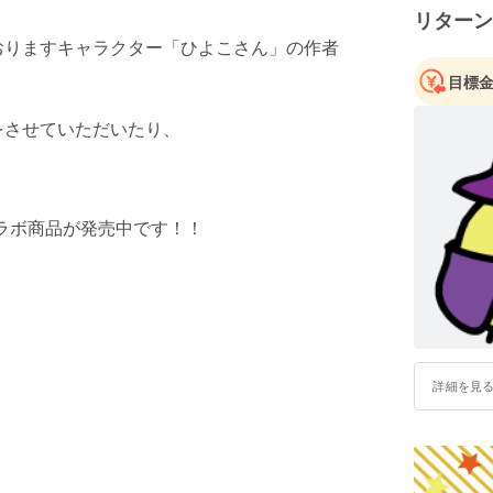
FunSma
リターン
https://app
ておりますキャラクター「ひよこさん」の作者
ひよこさ
目標
ちょっぴ
やしを感
をさせていただいたり、
ります。
ご質問・
さい！！
ラボ商品が発売中です！！
ご検討の
詳細を見