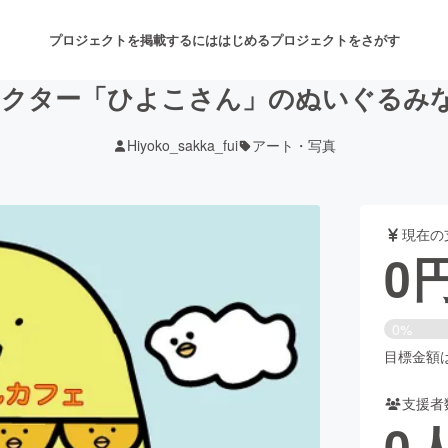
プロジェクトを掲載するには
はじめる
プロジェクトをさがす
ャラクター「ひよこさん」のぬいぐるみ
Hiyoko_sakka_fui
アート・写真
注目のリターン
注目の新着プロジェクト
募集終了が近いプロジェクト
も
現在の
音楽
舞台・パフォーマンス
0
ゲーム・サービス開発
フード・飲食店
0%
書籍・雑誌出版
アニメ・漫画
目標金額は1
支援者
チャレンジ
ビューティー・ヘルスケ
0