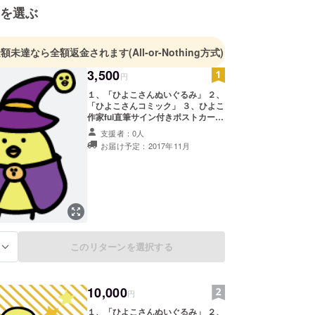
 Apps「ひよこさんカフェ クッキング」
を選ぶ
sto.re/jp/lba7hb.i
んをもっと多くの人に知ってほしい、
金額未達なら全額返金されます
(All-or-Nothing方式)
り元気がない人でもひよこさんを通じてほっこりい
3,500
円
じてもらいたいと常日頃お役に立ちたいと思ってお
１、「ひよこさんぬいぐるみ」 ２、
「ひよこさんコミック」 ３、ひよこ
作家fui直筆サイン付きポストカード
ご要望がございましたら、何なりとお申し付けくだ
セット！！
支援者：0人
！
お届け予定：2017年11月
ほどよろしくお願い致します。
このリターンを選択する
る
10,000
円
１、「ひよこさんぬいぐるみ」 ２、