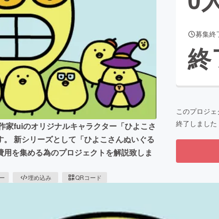
募集終
CAMPFIRE for Social Good
CAMPFIRE Creation
終
CAMPFIREふるさと納税
machi-ya
コミュニティ
このプロジェ
終了しました
作家fuiのオリジナルキャラクター「ひよこさ
す。 新シリーズとして「ひよこさんぬいぐる
費用を集める為のプロジェクトを解説致しま
ピー
埋め込み
QRコード