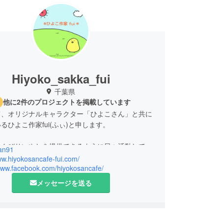
Hiyoko_sakka_fui
千葉県
他に2件のプロジェクトを掲載しています
て、オリジナルキャラクター「ひよこさん」と共に
るひよこ作家fui(ふぃ)と申します。
のんびりいやしを提供できるように日々活動してお
an91
ww.hiyokosancafe-fui.com/
/www.facebook.com/hiyokosancafe/
メッセージを送る
業様に「ひよこさん」のアプリゲームにしてもらい