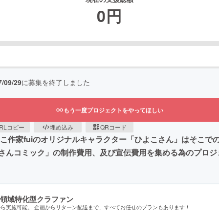
0
円
7/09/29
に募集を終了しました
もう一度プロジェクトをやってほしい
RLコピー
埋め込み
QRコード
こ作家fuiのオリジナルキャラクター「ひよこさん」はそこで
さんコミック」の制作費用、及び宣伝費用を集める為のプロジ
領域特化型クラファン
から実施可能。 企画からリターン配送まで、すべてお任せのプランもあります！