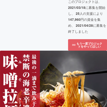
このプロジェクトは、
2021/03/18
に募集を開始
し、
25
人の支援により
147,960
円の資金を集
め、
2021/04/28
に募集を
終了しました
もう一度プロジェク
トをやってほしい