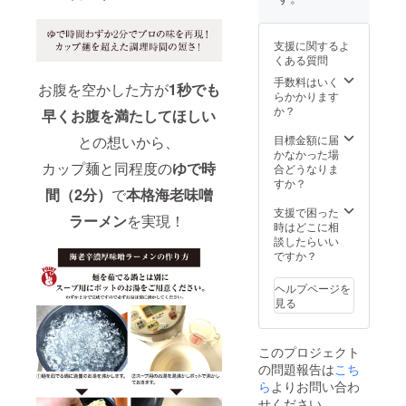
て、常
温で保
存 ※麺
支援に関するよ
は半生
くある質問
麺で
す。 ※
手数料はいく
お腹を空かした方が
1秒でも
送料、
らかかります
消費税
か？
早くお腹を満たしてほしい
込みの
お値段
目標金額に届
との想いから、
です。
かなかった場
カップ麺と同程度の
ゆで時
合どうなりま
すか？
間（2分）
で
本格海老味噌
支援で困った
ラーメン
を実現！
時はどこに相
談したらいい
ですか？
ヘルプページを
見る
このプロジェクト
の問題報告は
こち
ら
よりお問い合わ
せください