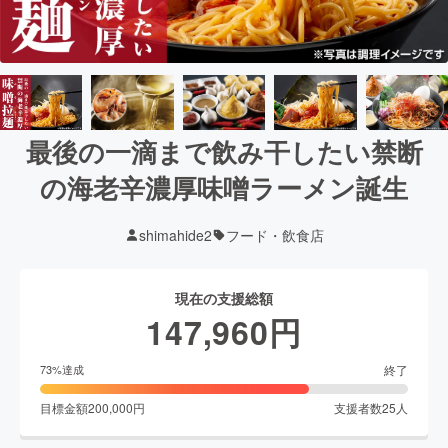
最後の一滴まで飲み干したい禁断
の海老辛濃厚味噌ラーメン誕生
shimahide2
フード・飲食店
現在の支援総額
147,960
円
終了
73
%達成
目標金額
200,000
円
支援者数
25
人