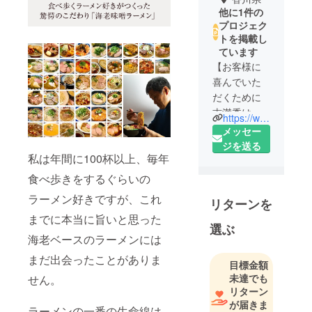
他に1件の
プロジェク
トを掲載し
ています
【お客様に
喜んでいた
だくために
志満秀はお
https://www.shimahide.com/
いしさを追
メッセー
求し続けま
ジを送る
私は年間に100杯以上、毎年
す】
弊社は、
食べ歩きをするぐらいの
1950年（昭
ラーメン好きですが、これ
リターンを
和25年）に
までに本当に旨いと思った
有限会社 島
選ぶ
秀水産とし
海老ベースのラーメンには
て創業し、
まだ出会ったことがありま
目標金額
1954年（昭
未達でも
せん。
和29年）に
リターン
株式会社志
が届きま
ラーメンの一番の生命線は
満秀として