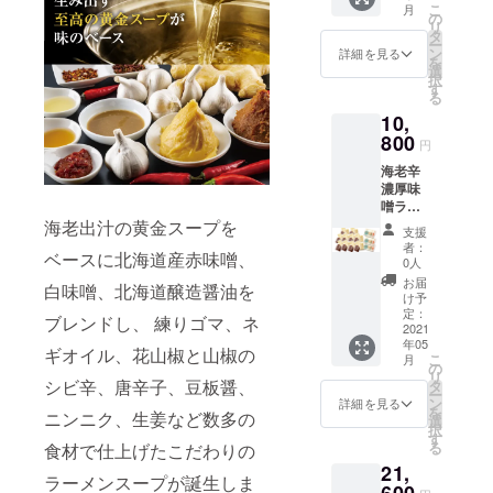
こ
月
QU-
保存方
の
リ
05×2（
法 高温
タ
ー
1080
多湿を
ン
詳細を見る
を
円）の
避け
選
択
セット
て、常
す
る
賞味期
温で保
10,
限 海老
存 ※麺
辛濃厚
800
は半生
円
味噌
麺で
海老辛
ラーメ
す。 ※
濃厚味
ン（製
送料、
噌ラー
造日よ
消費税
メン
海老出汁の黄金スープを
り90
込みの
支援
×10【2
日） ク
お値段
者：
ベースに北海道産赤味噌、
0食】
アトロ
です。
0人
（1080
えび
お届
白味噌、北海道醸造醤油を
0円）と
チーズ
け予
クアト
（製造
定：
ブレンドし、 練りゴマ、ネ
ロえび
2021
日より
年05
チーズ
6ヶ月）
ギオイル、花山椒と山椒の
こ
月
QU-
保存方
の
リ
05×3（
シビ辛、唐辛子、豆板醤、
法 高温
タ
ー
1620
多湿を
ン
詳細を見る
を
ニンニク、生姜など数多の
円）の
避け
選
択
セット
て、常
す
る
食材で仕上げたこだわりの
賞味期
温で保
21,
限 海老
存 ※麺
ラーメンスープが誕生しま
辛濃厚
600
は半生