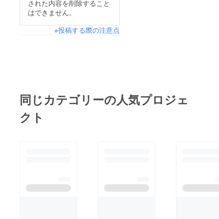
された内容を削除すること
練りゴマ、ネギオイ
はできません。
ル、花山椒と山椒のシ
※投稿する際の注意点
ビ辛、唐辛子、豆板
醤、ニンニク、生姜な
ど数多の食材で仕上げ
たこだわりのラーメン
スープになりました。
この特別なスープに合
同じカテゴリーの人気プロジェ
うのは細ちぢれ麺で
クト
す。細ちぢれ麺にスー
プが絡み、一気に食
す。スープと麺を同時
に味わい尽くすことの
できる海老辛濃厚味噌
ラーメン、最後の応援
よろしくお願いいたし
ます。