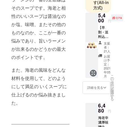
す
(All-in
海老等の水
そのスープです。海老と相
方式)
産珍味加工
5,4
性のいいスープは醤油なの
をスタート
残り79
00
円
か塩、味噌、またその他の
いたしまし
【早
た。
ものなのか、ここが一番の
割・送
料込】
今現在で
悩みであり、旨いラーメン
海老辛
は、えびせ
支援
濃厚味
者：
が出来るのかどうかの最大
んべいメー
噌ラー
21人
メン（2
カーとして
のポイントです。
お届
食入）
け予
十分管理さ
×5 10
定：
れた状態で
食セッ
2021
また、海老の風味をどんな
年05
ト 限
の製造そし
こ
月
材料を使用して、どのよう
定100
の
リ
て、全国の
賞味期
タ
ー
にして満足の いくスープに
限 海老
百貨店・量
ン
詳細を見る
を
辛濃厚
選
販店・専門
仕上げるのか悩み抜きまし
択
味噌
す
る
店などを中
ラーメ
た。
6,4
ン（製
心に広く販
造日よ
80
円
売するまで
り90
海老辛
に至りまし
日） 保
濃厚味
存方法
た。
噌ラー