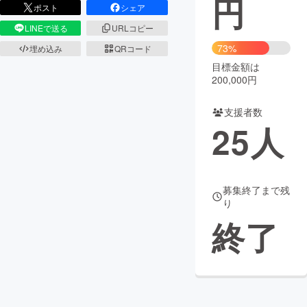
円
ポスト
シェア
まちづくり・地域活性化
LINEで送る
URLコピー
73%
埋め込み
QRコード
目標金額は
CAMPFIRE for Social Good
CAMPFIRE Creation
200,000円
CAMPFIREふるさと納税
machi-ya
コミュニティ
支援者数
25
人
募集終了まで残
り
終了