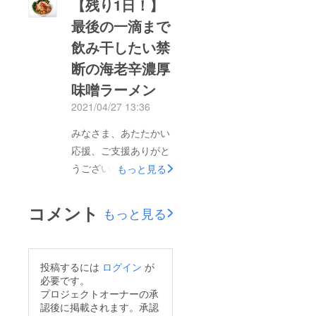
【残り1日！】
4時間となりました。
最後の一滴まで
海老にこだわり続け70
飲み干したい禁
余年、海老菓子にとど
まらず、日本の国民食
断の海老辛濃厚
ラーメンの製造に着手
味噌ラーメン
しました。たくさんの
2021/04/27 13:36
方にご支援、応援いた
みなさま、あたたかい
だき、心から感謝して
応援、ご支援ありがと
おります。残り4時
うございます！「最後
間、どうぞよろしくお
もっと見る
の一滴まで飲み干した
願いいたします。
い！禁断の海老辛濃厚
コメント
もっと見る
味噌ラーメン」、残り
1日となりました。海
老出汁の黄金スープを
投稿するには
ログイン
が
ベースに北海道産赤味
必要です。
噌、白味噌、北海道醸
プロジェクトオーナーの承
認後に掲載されます。承認
造醤油をブレンドし、