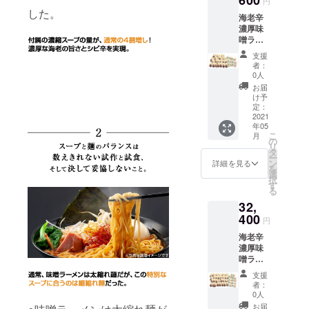
円
味噌
麺で
した。
海老辛
ラーメ
す。 ※
濃厚味
ン（製
送料、
噌ラー
造日よ
消費税
メン
り90
込みの
支援
×20【4
日） ク
お値段
者：
0食】
アトロ
です。
0人
（2160
えび
お届
0円）と
チーズ
け予
クアト
（製造
定：
ロえび
2021
日より
年05
チーズ
6ヶ月）
こ
月
QU-
保存方
の
リ
05×6（
法 高温
タ
ー
3240
多湿を
ン
詳細を見る
を
円）の
避け
選
択
セット
て、常
す
る
賞味期
温で保
32,
限 海老
存 ※麺
辛濃厚
400
は半生
円
味噌
麺で
海老辛
ラーメ
す。 ※
濃厚味
ン（製
送料、
噌ラー
造日よ
消費税
メン
り90
込みの
支援
×30【6
日） ク
お値段
者：
0食】
アトロ
です。
0人
（3240
えび
お届