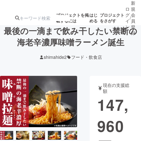
新
ロ
規
グ
会
プロジェクトを掲
はじ
プロジェクト
/
載するには
める
をさがす
イ
員
ン
登
最後の一滴まで飲み干したい禁断の
録
海老辛濃厚味噌ラーメン誕生
人気のプロ
注目のリ
注目の新着プロ
募集終了が近いプ
もうすぐ公開
shimahide2
フード・飲食店
ジェクト
ターン
ジェクト
ロジェクト
されます
アート・写真
音楽
現在の支援総
額
147,
テクノロジー・ガジェット
ゲーム・サ
960
映像・映画
書籍・雑誌
ビジネス・起業
チャレンジ