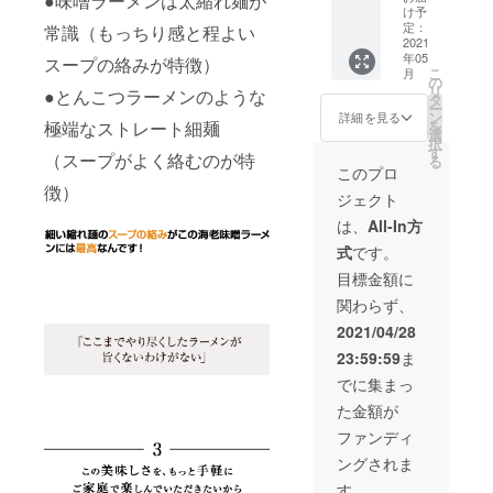
●味噌ラーメンは太縮れ麺が
0円）と
チーズ
け予
クアト
（製造
定：
常識（もっちり感と程よい
ロえび
2021
日より
年05
チーズ
スープの絡みが特徴）
6ヶ月）
こ
月
QU-
保存方
の
リ
●とんこつラーメンのような
05×9（
法 高温
タ
ー
4860
多湿を
ン
詳細を見る
を
極端なストレート細麺
円）の
避け
選
択
セット
て、常
す
（スープがよく絡むのが特
る
賞味期
温で保
このプロ
限 海老
存 ※麺
徴）
ジェクト
辛濃厚
は半生
味噌
麺で
は、
All-In方
ラーメ
す。 ※
式
です。
ン（製
送料、
造日よ
消費税
目標金額に
り90
込みの
関わらず、
日） ク
お値段
アトロ
です。
2021/04/28
えび
23:59:59
ま
チーズ
（製造
でに集まっ
日より
た金額が
6ヶ月）
保存方
ファンディ
法 高温
ングされま
多湿を
避け
す。