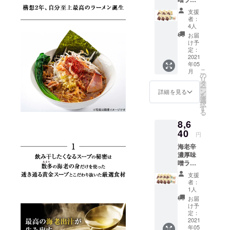
高温多
そんな海老
メン
湿を避
支援
×6【12
けて、
のプロが作
者：
食】
常温で
4人
る商品を是
（6480
保存 ※
お届
非とも皆様
円）と
麺は半
け予
クアト
生麺で
定：
に召し上
ロえび
2021
す。 ※
がっていた
年05
チーズ
送料、
こ
月
500円
だきたいの
消費税
の
リ
×1個
込みの
タ
です。
ー
（540
お値段
ン
詳細を見る
を
円）の
です。
選
択
セット
す
る
賞味期
8,6
限 海老
辛濃厚
40
円
味噌
海老辛
ラーメ
濃厚味
ン（製
噌ラー
造日よ
メン
り90
支援
×8【16
日） ク
者：
食】
アトロ
1人
（8640
えび
お届
円）と
チーズ
け予
クアト
（製造
定：
ロえび
2021
日より
年05
チーズ
6ヶ月）