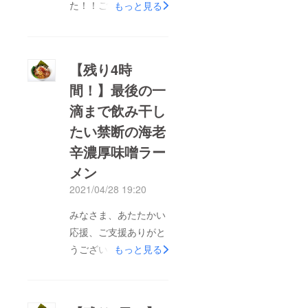
た！！ご報告が遅くな
もっと見る
りましたが、昨日より
順次発送を開始いたし
ました。ようやく商品
【残り4時
を皆様へお届けする事
間！】最後の一
ができ、大変嬉しく
滴まで飲み干し
思っております。『海
老辛濃厚味噌ラーメ
たい禁断の海老
ン』を皆様に応援頂き
辛濃厚味噌ラー
ました事、心より感謝
メン
申し上げます。商品到
2021/04/28 19:20
着までもう暫くお待ち
頂きます様、宜しくお
みなさま、あたたかい
願い申し上げます。
応援、ご支援ありがと
うございます！「最後
もっと見る
の一滴まで飲み干した
い！禁断の海老辛濃厚
味噌ラーメン」、残り