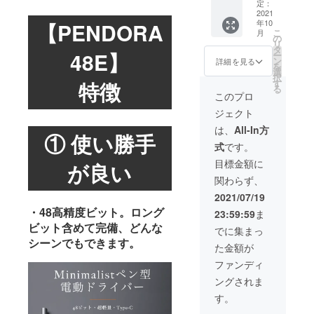
売価
場合、
定：
援頂け
額：
2021
正規販
ます様
年10
【PENDORA
10,960
売価格
お願い
こ
月
円 ※ご
が販売
の
致しま
リ
注文状
予定価
タ
す。
48E】
ー
況、使
格より
ン
2021年
詳細を見る
を
用部材
下がる
選
9月頃か
択
の供給
可能性
特徴
す
らオン
る
状況、
もござ
ライン
このプロ
製造工
いま
ショッ
ジェクト
程上の
す。 類
プなど
都合等
似商品
にて一
は、
All-In方
① 使い勝手
により
が発生
般販売
式
です。
出荷時
する可
開始予
期が遅
能性が
定で
目標金額に
が良い
れる場
ありま
す。
関わらず、
合があ
す。ご
りま
了承頂
2021/07/19
す。 皆
いた上
・48高精度ビット。ロング
23:59:59
ま
様のご
でご支
ビット含めて完備、どんな
支援に
援頂け
でに集まっ
より量
ます様
シーンでもできます。
た金額が
産効率
お願い
が向上
致しま
ファンディ
した場
す。
ングされま
合、正
2021年
規販売
9月頃か
す。
価格が
らオン