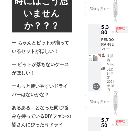
時にはこう思
リ
況、製
りま
タ
2021年
ー
造工程
す。 皆
ン
詳細を見る
9月頃か
いません
を
上の都
様のご
選
らオン
択
合等に
支援に
す
ライン
る
より出
か？？？
より量
ショッ
5,3
荷時期
産効率
プなど
在庫な
が遅れ
80
が向上
し
にて一
円
る場合
した場
般販売
PENDO
があり
合、正
開始予
ー ちゃんとビットが揃って
RA 48E
ます。
規販売
定で
×1 一般
皆様の
価格が
いるセットがほしい！
す。
予定販
ご支援
販売予
支援
売価
により
定価格
者：
額：
量産効
ー ビットが落ちないケース
より下
50人
7,480円
率が向
がる可
お届
がほしい！
※ご注文
上した
能性も
け予
状況、
場合、
定：
ござい
使用部
2021
正規販
ます。
ーもっと使いやすいドライ
年10
材の供
売価格
類似商
こ
月
給状
が販売
の
品が発
バーはないかな？
リ
況、製
予定価
タ
生する
ー
造工程
格より
ン
可能性
詳細を見る
を
上の都
下がる
選
があり
あるある…となった同じ悩
択
合等に
可能性
す
ます。
る
より出
もござ
みを持っているDIYファンの
ご了承
5,7
荷時期
いま
頂いた
在庫な
が遅れ
皆さんにぴったりドライ
50
す。 類
し
上でご
円
る場合
似商品
支援頂