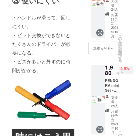
③ 使いにくい
す。ご
支援
35セッ
量産効
了承頂
者：
ト追加
率が向
24人
いた上
＞
上した
でご支
お届
・ハンドルが滑って、回し
PENDO
場合、
け予
援頂け
RA 48E
定：
正規販
ます様
にくい。
Set ×1
2021
売価格
お願い
年10
+
が販売
・ビット交換ができないと
致しま
こ
月
PENDO
の
予定価
す。
リ
RA mini
たくさんのドライバーが必
タ
格より
2021年
ー
×1 一般
ン
下がる
詳細を見る
9月頃か
を
要になる。
予定販
選
可能性
らオン
択
売価
す
もござ
ライン
る
・ビスが多いと外すのに時
額：
いま
ショッ
1,9
10,960
す。 類
プなど
在庫な
間がかかる。
円 ※ご
80
し
似商品
にて一
円
注文状
が発生
般販売
PENDO
況、使
する可
開始予
RA mini
用部材
能性が
定で
Set ×1
の供給
ありま
す。
一般予
状況、
す。ご
支援
定販売
製造工
了承頂
者：
価額：
程上の
25人
いた上
2,980円
都合等
でご支
お届
※ご注文
により
け予
援頂け
状況、
出荷時
定：
ます様
使用部
2021
期が遅
お願い
年10
材の供
れる場
致しま
こ
月
給状
合があ
の
す。