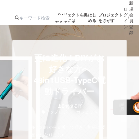
新
ロ
規
グ
会
プロジェクトを掲
はじ
プロジェクト
/
載するには
める
をさがす
イ
員
ン
登
録
人気のプロ
注目のリ
注目の新着プロ
募集終了が近いプ
もうすぐ公開
更に進化！DIYがお
ジェクト
ターン
ジェクト
ロジェクト
されます
好きな方へ
48in1USB-TypeC電
アート・写真
音楽
動ドライバー
テクノロジー・ガジェット
ゲーム・サ
Bright DIY
テクノロジー・ガジェット
映像・映画
書籍・雑誌
多くの方から支援して頂き、無事に製
ビジネス・起業
チャレンジ
品化になりました。