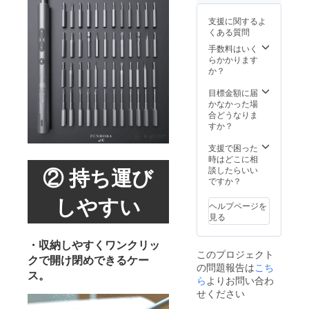
販売予
ライン
定価格
ショッ
支援に関するよ
より下
プなど
くある質問
がる可
にて一
能性も
般販売
手数料はいく
ござい
開始予
らかかります
ます。
定で
か？
類似商
す。
品が発
目標金額に届
生する
かなかった場
可能性
合どうなりま
があり
すか？
ます。
ご了承
支援で困った
頂いた
時はどこに相
上でご
② 持ち運び
談したらいい
支援頂
ですか？
けます
しやすい
様お願
ヘルプページを
い致し
見る
ます。
2021年
・収納しやすくワンクリッ
9月頃か
このプロジェクト
らオン
クで開け閉めできるケー
の問題報告は
こち
ライン
ス。
ショッ
ら
よりお問い合わ
プなど
せください
にて一