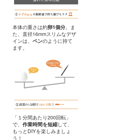
本体の重さは約
卵1個分
。ま
た、直径16mmスリムなデザ
インは、
ペン
のように持て
ます。
「１分間あたり200回転」
で、
作業時間を短縮
して、
もっとDIYを楽しみましょ
う！