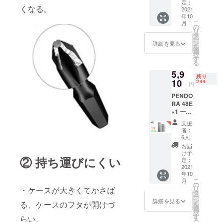
状況、
場合、
定：
くなる。
使用部
2021
正規販
年10
材の供
売価格
こ
月
給状
が販売
の
リ
況、製
予定価
タ
ー
造工程
格より
ン
詳細を見る
を
上の都
下がる
選
択
合等に
可能性
す
る
より出
もござ
5,9
荷時期
いま
残り
が遅れ
10
す。 類
244
円
る場合
似商品
PENDO
があり
が発生
RA 48E
ます。
する可
×1 一般
皆様の
能性が
予定販
ご支援
ありま
支援
売価
により
す。ご
者：
額：
量産効
了承頂
6人
7,480円
率が向
いた上
お届
※ご注文
上した
でご支
け予
② 持ち運びにくい
状況、
場合、
定：
援頂け
使用部
2021
正規販
ます様
年10
材の供
売価格
お願い
こ
月
給状
が販売
の
致しま
リ
・ケースが大きくてかさば
況、製
予定価
タ
す。
ー
造工程
格より
ン
2021年
詳細を見る
る、ケースのフタが開けづ
を
上の都
下がる
選
9月頃か
択
合等に
可能性
す
らオン
らい。
る