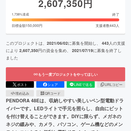
2,607,350
円
終了
1,738
%達成
目標金額
150,000
円
支援者数
443
人
このプロジェクトは、
2021/06/02
に募集を開始し、
443
人の支援
により
2,607,350
円の資金を集め、
2021/07/19
に募集を終了し
ました
もう一度プロジェクトをやってほしい
ポスト
シェア
LINEで送る
URLコピー
埋め込み
QRコード
PENDORA 48Eは、収納しやすい美しいペン型電動ドラ
イバーです。LEDライトで手元を照らし、自由にビット
を付け替えることができます。DIYに限らず、メガネの
ネジの緩みや、カメラ、パソコン、ゲーム機などのメン