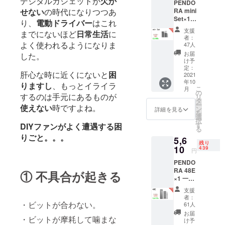
デジタルガジェットが
欠か
PENDO
仲間に紹介
RA mini
せない
の時代になりつつあ
したいと思
Set×1
り、
電動ドライバー
はこれ
一般予
い、クラウ
支援
までにないほど
日常生活
に
定販売
者：
ドファン
価額：
よく使われるようになりま
47人
ディングで
2,980円
お届
した。
※ご注文
発信してい
け予
状況、
定：
ます
肝心な時に近くにないと
困
使用部
2021
年10
材の供
りますし
、もっとイライラ
こ
月
給状
の
ぜひ、応援
するのは手元にあるものが
リ
況、製
タ
ー
してくださ
使えない
時ですよね。
造工程
ン
詳細を見る
を
上の都
い！
選
択
合等に
す
DIYファンがよく遭遇する困
る
より出
りごと。。。
5,6
荷時期
残り
が遅れ
10
439
円
る場合
PENDO
があり
RA 48E
ます。
① 不具合が起きる
×1 一般
皆様の
予定販
ご支援
支援
売価
により
者：
額：
量産効
・ビットが合わない。
61人
7,480円
率が向
お届
・ビットが摩耗して噛まな
※ご注文
上した
け予