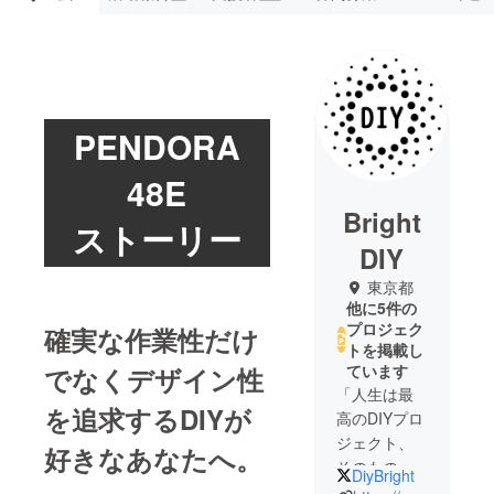
PENDORA
48E
Bright
ストーリー
DIY
東京都
他に5件の
プロジェク
確実な作業性だけ
トを掲載し
ています
でなくデザイン性
「人生は最
を追求するDIYが
高のDIYプロ
ジェクト、
好きなあなたへ。
そのもの
DiyBright
だ！」