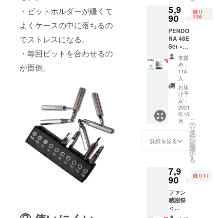
より出
もござ
ライン
5,9
荷時期
いま
・ビットホルダーが緩くて
ショッ
残り
が遅れ
90
す。 類
136
プなど
円
よくケースの中に落ちるの
る場合
似商品
にて一
PENDO
があり
が発生
般販売
でストレスになる。
RA 48E
ます。
する可
開始予
Set ×1
皆様の
能性が
定で
・毎回ビットを合わせるの
一般予
ご支援
ありま
す。
支援
定販売
により
す。ご
者：
が面倒。
価額：
量産効
了承頂
114
7,980円
率が向
人
いた上
※ご注文
上した
でご支
お届
状況、
場合、
け予
援頂け
使用部
定：
正規販
ます様
2021
材の供
売価格
お願い
年10
給状
が販売
致しま
こ
月
況、製
の
予定価
す。
リ
造工程
タ
格より
2021年
ー
上の都
ン
下がる
詳細を見る
9月頃か
を
合等に
選
可能性
らオン
択
より出
す
もござ
ライン
る
荷時期
いま
ショッ
7,9
が遅れ
す。 類
プなど
残り11
90
る場合
似商品
にて一
円
があり
が発生
般販売
ファン
ます。
する可
開始予
感謝祭
皆様の
能性が
定で
＜
ご支援
ありま
す。
Combo
により