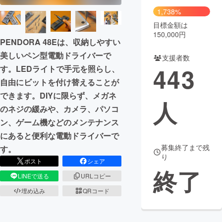
1,738%
目標金額は
150,000円
PENDORA 48Eは、収納しやすい
美しいペン型電動ドライバーで
支援者数
443
す。LEDライトで手元を照らし、
自由にビットを付け替えることが
できます。DIYに限らず、メガネ
人
のネジの緩みや、カメラ、パソコ
ン、ゲーム機などのメンテナンス
にあると便利な電動ドライバーで
募集終了まで残
す。
り
ポスト
シェア
終了
LINEで送る
URLコピー
埋め込み
QRコード