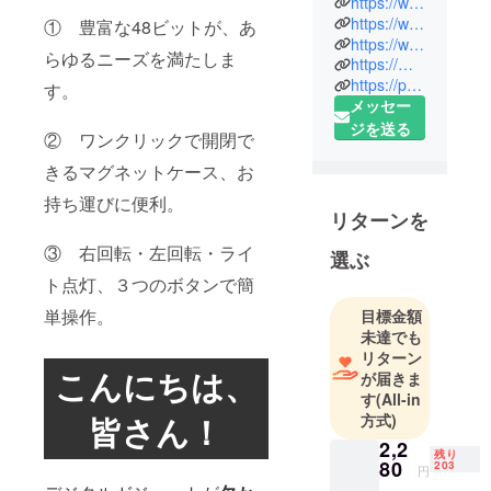
https://www.brightdiy.jp/
https://www.facebook.com/Bright-DIY-112868750885116
① 豊富な48ビットが、あ
https://www.instagram.com/bright_diy_jpn/
DIYをもっと
らゆるニーズを満たしま
https://mobile.twitter.com/DiyBright
簡単に楽し
https://page.line.me/580hesny
す。
めるように
メッセー
したい
ジを送る
② ワンクリックで開閉で
それから、
きるマグネットケース、お
国内のDIYコ
持ち運びに便利。
ミュニティ
リターンを
をイノベー
③ 右回転・左回転・ライ
選ぶ
ションを通
ト点灯、３つのボタンで簡
して豊かに
していきた
単操作。
目標金額
い
未達でも
リターン
こんにちは、
が届きま
「DIYのプロ
す
(All-in
ジェクト」
皆さん！
方式)
や「面白い
2,2
ガジェッ
残り
80
203
円
ト」などを