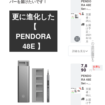
バーを届けたいです！
PENDO
があり
が発生
けます
RA 48E
ます。
する可
様お願
Set ×1
皆様の
能性が
い致し
一般予
ご支援
ありま
更に進化した
ます。
支援
定販売
により
す。ご
2021年
者：
価額：
量産効
了承頂
25人
9月頃か
【
7,980円
率が向
いた上
らオン
お届
※ご注文
上した
でご支
け予
ライン
状況、
場合、
定：
援頂け
ショッ
PENDORA
使用部
2021
正規販
ます様
プなど
年10
材の供
売価格
お願い
にて一
こ
月
給状
が販売
48E 】
の
致しま
般販売
リ
況、製
予定価
タ
す。
開始予
ー
造工程
格より
ン
2021年
詳細を見る
定で
を
上の都
下がる
選
9月頃か
す。
択
合等に
可能性
す
らオン
る
より出
もござ
ライン
7,8
荷時期
いま
ショッ
在庫な
が遅れ
90
す。 類
し
プなど
円
る場合
似商品
にて一
PENDO
があり
が発生
般販売
RA 48E
ます。
する可
開始予
Set ×1
皆様の
能性が
定で
+
ご支援
ありま
す。
支援
PENDO
により
す。ご
者：
RA mini
量産効
了承頂
99人
×1 一般
率が向
いた上
お届
予定販
上した
でご支
け予