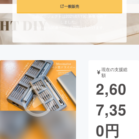
一般販売
まちづくり・地域活性化
このプロジェクトは2021/07/19に募集を終了
しました。
こちらから関連ページを閲覧いただけます。
CAMPFIRE for Social Good
CAMPFIRE Creation
CAMPFIREふるさと納税
machi-ya
コミュニティ
現在の支援総
額
2,60
7,35
0
円