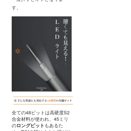
す。
全ての48ビットは高硬度S2
合金材料が使われ、45ミリ
の
ロングビット
もあるた