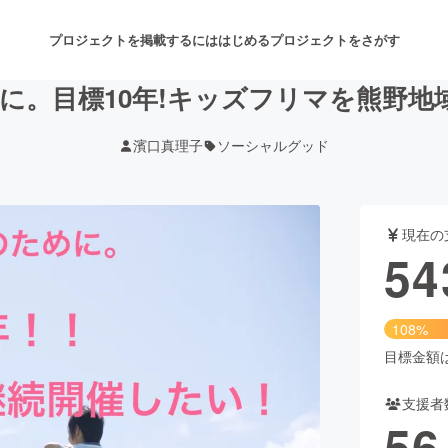
プロジェクトを掲載するには
はじめる
プロジェクトをさがす
に。目標10年!キッズフリマを熊野地域
濱口真理子
ソーシャルグッド
注目のリターン
注目の新着プロジェクト
募集終了が近いプロジェクト
も
現在の
音楽
舞台・パフォーマンス
54
ゲーム・サービス開発
フード・飲食店
108%
書籍・雑誌出版
アニメ・漫画
目標金額は5
支援者
チャレンジ
ビューティー・ヘルスケ
56