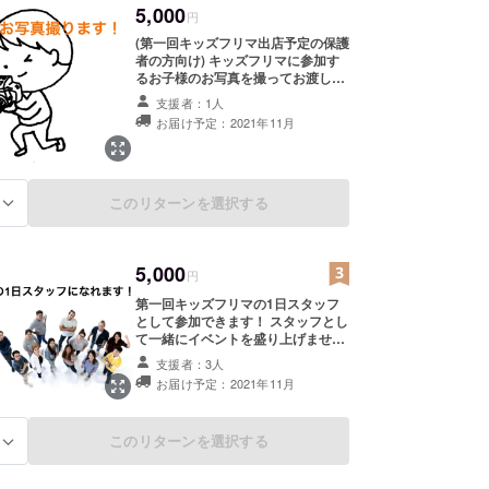
5,000
円
(第一回キッズフリマ出店予定の保護
者の方向け) キッズフリマに参加す
るお子様のお写真を撮ってお渡しま
す！ キッズフリマの会場内に入れる
支援者：1人
のは基本的に子供のみ。 でもせっか
お届け予定：2021年11月
くなら頑張っているお子様の写真が
欲しいという方必見！ 支援者様のお
子様をスタッフが撮り、後日データ
をお送りします。
このリターンを選択する
る
5,000
円
第一回キッズフリマの1日スタッフ
として参加できます！ スタッフとし
て一緒にイベントを盛り上げません
か？ 主役は子供ですが、スタッフ
支援者：3人
も一緒に楽しめます！ 出店を考え
お届け予定：2021年11月
ているお子様の保護者様、お子様の
出店を間近で見れます！ 楽しいこと
が好きな方、一緒にワクワクしま
このリターンを選択する
る
しょう！ (当日会場に来れる方限
定、交通費は支援者様でご負担くだ
さい。)