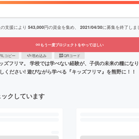
人の支援により
543,000
円の資金を集め、
2021/04/30
に募集を終了しま
もう一度プロジェクトをやってほしい
RLコピー
埋め込み
QRコード
ッズフリマ。 学校では学べない経験が、子供の未来の糧にな
しください! 遊びながら学べる『キッズフリマ』を熊野に！！
ェックしています