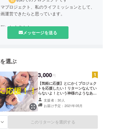
リマプロジェクト、私のライフミッションとして、
企画運営できたらと思っています。
お願いします！！
メッセージを送る
を選ぶ
3,000
円
【気軽に応援】とにかくプロジェク
トを応援したい！リターンなんてい
らないよ！という神様のようなあな
たのためにご用意いたしました。 感
支援者：30人
謝の気持ちを込めたお礼メールを送
お届け予定：2021年05月
らせていただきます。 匿名でのご支
援も可能です。 (匿名可能ですが、
どなたからかわからないのも申し訳
このリターンを選択する
る
ない気持ちになりますので、可能で
したら備考欄にお名前の記載をお願
い致します。)