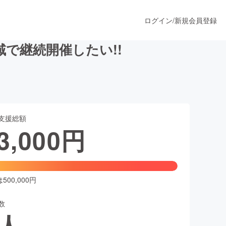
ログイン
/
新規会員登録
で継続開催したい!!
うすぐ公開されます
支援総額
プロダクト
3,000
円
ファッション
スポーツ
00,000円
数
ア
ソーシャルグッド
人