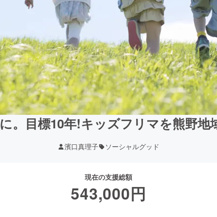
に。目標10年!キッズフリマを熊野地域
濱口真理子
ソーシャルグッド
現在の支援総額
543,000
円