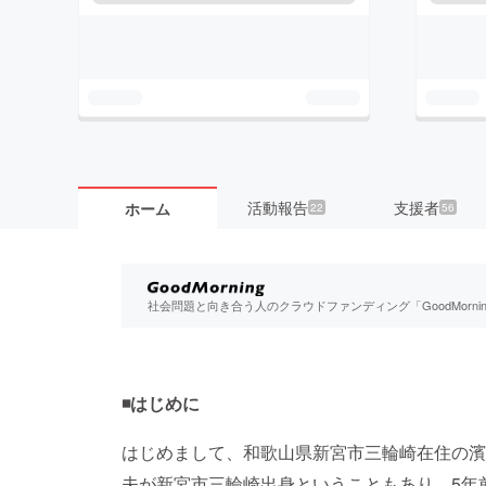
活動報告
支援者
ホーム
22
56
社会問題と向き合う人のクラウドファンディング「GoodMorn
◾️はじめに
はじめまして、和歌山県新宮市三輪崎在住の濱
夫が新宮市三輪崎出身ということもあり、5年