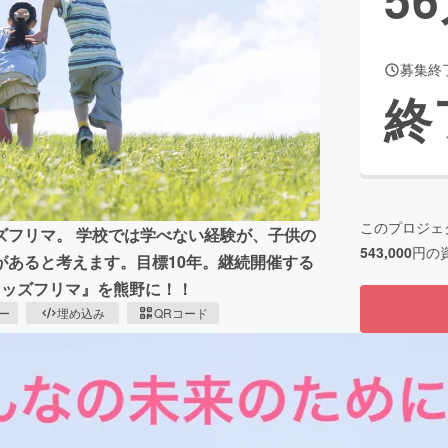
募集終
CAMPFIRE for Social Good
CAMPFIRE Creation
終
CAMPFIREふるさと納税
machi-ya
コミュニティ
このプロジェ
ズフリマ。 学校では学べない経験が、子供の
543,000
円の
があると考えます。目標10年。継続開催する
キッズフリマ』を熊野に！！
ピー
埋め込み
QRコード