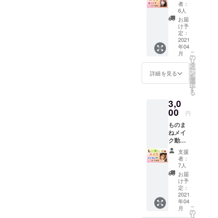
晃子
ます。
者：
バー
6人
ジョ
お届
ン） ざ
け予
わちん
定：
ばりの
2021
年04
ものま
こ
月
ねメイ
の
リ
クに進
タ
ー
士晃子
ン
詳細を見る
を
が挑戦
選
択
しま
す
る
す。 誰
3,0
のもの
まねメ
00
円
イクか
ものま
は見て
ねメイ
からの
ク動画
お楽し
（大島
み！ ※
支援
みふき
メール
者：
バー
にて
7人
ジョ
データ
お届
ン） ざ
をお送
け予
わちん
り致し
定：
ばりの
2021
ます。
年04
ものま
こ
月
ねメイ
の
リ