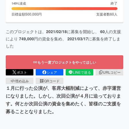
終了
149
%達成
目標金額
500,000
円
支援者数
60
人
このプロジェクトは、
2021/02/18
に募集を開始し、
60
人の支援
により
749,000
円の資金を集め、
2021/03/17
に募集を終了しま
した
もう一度プロジェクトをやってほしい
ポスト
シェア
LINEで送る
URLコピー
埋め込み
QRコード
１月に行った公演が、客席大幅削減によって、赤字運営
になりました。しかし、次回公演が４月に迫っておりま
す。何とか次回公演の資金を集めたく、皆様のご支援を
募ることとなりました。