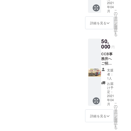
、 開場
2021
て頂き
年04
前の時
ます。
こ
月
間帯に
ドライ
の
リ
なりま
ブは２
タ
ー
す。）
時間程
ン
詳細を見る
を
メール
度を予
選
択
にて日
定して
す
る
程等を
いま
50,
決めさ
す。
せて頂
000
円
きま
CCB事
す。 劇
務所へ
場は下
ご招
北沢小
待、か
劇場楽
支援
らの接
園で
者：
待（１
す。 ※
1人
時間）
追加さ
お届
都内の
れたリ
け予
CCB事
ターン
定：
務所へ
2021
になり
年04
ご招待
ます。
こ
月
致しま
の
リ
す。 日
タ
ー
時は
ン
詳細を見る
を
メール
選
択
にてご
す
る
相談さ