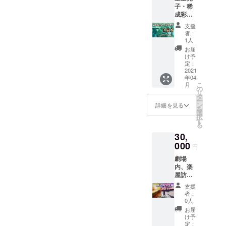
子・稀
きま
成彩
す。 感
音・矢
染対策
支援
作亮太
等を徹
者：
とドラ
底した
1人
イブ。
上で実
お届
※追加さ
施させ
け予
れたリ
て頂き
定：
ターン
2021
ます。
年04
になり
ドライ
こ
月
ます。
ブは２
の
リ
集合は
時間程
タ
ー
東京都
度を予
ン
詳細を見る
を
内にな
定して
選
択
りま
いま
す
る
す。 日
す。
30,
時は
メール
000
円
にてご
劇場
相談さ
内、楽
せて頂
屋訪問
きま
ツアー
す。 感
支援
（本番
染対策
者：
期間中
等を徹
0人
4/7(水)
底した
お届
～
上で実
け予
11(日)
施させ
定：