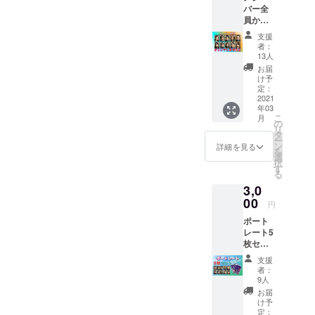
バー全
ン ：進
員から
士晃
の直筆
子・サ
支援
オリジ
カモト
者：
ナル寄
カオ
13人
せ書き
リ・稀
お届
※お名前
成彩
け予
を入れ
音・黒
定：
させて
2021
森勇
年03
頂きま
二・宮
こ
月
す。備
村裕 ※
の
リ
考欄に
支援時
タ
ー
ご記入
にプル
ン
詳細を見る
を
下さ
ダウン
選
択
い。
メ
す
る
（色紙
ニュー
3,0
に、記
よりAパ
入をご
00
ターン
円
希望さ
かBパ
ポート
れるお
ターン
レート5
名前表
を選択
枚セッ
記で
して下
ト ブロ
す。渾
さい。
支援
マイド
名等で
※メール
者：
ばりの
ももち
にて
9人
イケて
ろん
データ
お届
るポー
可） ※
をお送
け予
トレー
郵送で
定：
り致し