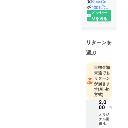
BluesCornelius
略称CCB
https://corneliuscockblues.amebaownd.com/
吉本興業の
メッセー
芸人 ルート
ジを送る
33マスダヒ
ロユキが代
表を務め
リターンを
る。
選ぶ
メンバー：
西薗貴之/矢
目標金額
作亮太/大島
未達でも
みふき/進士
リターン
晃子/黒森勇
が届きま
二/宮村裕/サ
す
(All-in
カモトカオ
方式)
リ/稀成彩音/
2,0
彩羽史乃
00
円
オリジ
下北沢、阿
ナル画
像 4枚
佐ヶ谷を中