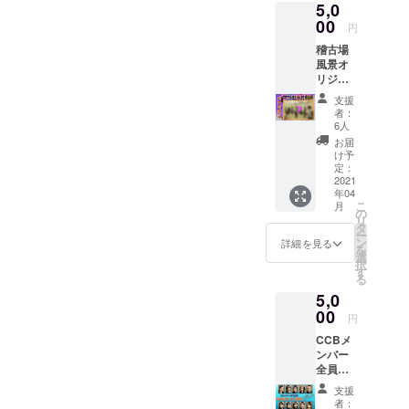
5,0
Bパター
ン：矢
00
円
作亮
稽古場
太・黒
風景オ
森勇
リジナ
二・進
ル動画
士晃
支援
4月7日
子・大
者：
(水)～
島みふ
6人
11日
き・彩
お届
(日)に下
羽史乃
け予
北沢小
※支援時
定：
劇場楽
2021
にプル
年04
園にて
ダウン
こ
月
上演さ
メ
の
リ
れる、
ニュー
タ
ー
CCB第
よりAパ
ン
詳細を見る
を
26回公
ターン
選
択
演「三
かBパ
す
る
面楚歌-
ターン
5,0
Reveng
をお選
e-」の
00
び下さ
円
稽古風
い。 ※
CCBメ
景を収
メール
ンバー
めたオ
にて
全員に
リジナ
データ
よる数
ル動画
をお送
支援
珠つな
になり
り致し
者：