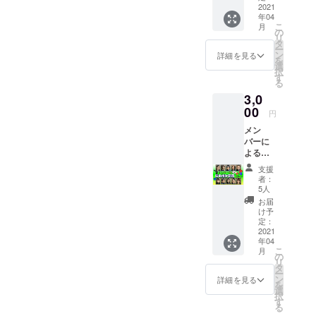
ト５枚
2021
のお届
ます。
年04
セッ
けにな
こ
月
ト。 ※
りま
の
リ
メン
す。
タ
ー
バーを
ン
詳細を見る
を
ご指定
選
択
下さ
す
る
い。 ※
3,0
郵送で
のお届
00
円
けにな
メン
りま
バーに
す。
よるも
のボケ
支援
動画 A
者：
パター
5人
ン：マ
お届
スダヒ
け予
ロユ
定：
キ・西
2021
年04
薗貴
こ
月
之・宮
の
リ
村裕・
タ
ー
サカモ
ン
詳細を見る
を
トカオ
選
択
リ・稀
す
る
成彩音