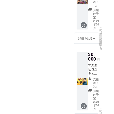
ナック
者：
(土)13:0
（１時
1人
0(B)/18:
間） ※
お届
00(A)
追加さ
け予
11日
れたリ
定：
(日)13:0
ターン
2021
0(A)/17:
年04
になり
こ
00(B) ※
月
ます。
の
リ
開場は
メール
タ
ー
開演時
にて日
ン
詳細を見る
を
間の30
時のご
選
択
分前 ※
相談を
す
る
劇場で
させて
の直接
30,
頂きま
のリ
す。
000
円
ターン
になり
マスダ
ます。
ヒロユ
キとサ
シ飲み
支援
（１時
者：
間） ※
3人
日時は
お届
メール
け予
にてご
定：
相談さ
2021
年04
せて頂
こ
月
きま
の
リ