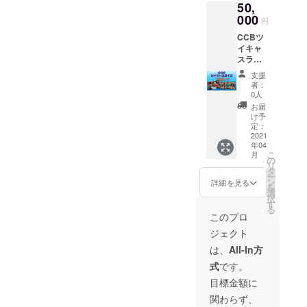
50,
せて頂
きま
000
円
す。 メ
CCBツ
ンバー
イキャ
はラン
スライ
ダムに
ブ出演
滞在。
支援
権 毎週
（ご希
者：
水曜日
望メン
0人
21時～
バーが
お届
23時で
いまし
け予
行って
たら、
定：
いる生
2021
備考欄
年04
配信へ
にご記
こ
月
のゲス
入下さ
の
リ
ト出演
い。）
タ
ー
権にな
ン
詳細を見る
を
りま
選
択
す。
す
る
メール
このプロ
にて日
ジェクト
程をご
相談さ
は、
All-In方
せて頂
式
です。
きま
す。
目標金額に
関わらず、