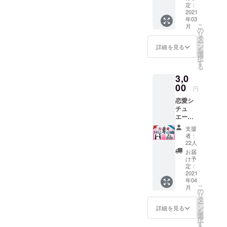
振付に
定：
よる、
2021
年03
サカモ
こ
月
トカオ
の
リ
リ、大
タ
ー
島みふ
ン
詳細を見る
を
き、進
選
択
士晃
す
る
子、稀
3,0
成彩音
による
00
円
オリジ
恋愛シ
ナルの
チュ
ダンス
エー
動画で
ション
す。 ※
支援
動画
メール
者：
（個
にて
22人
別） メ
データ
お届
ンバー
をお送
け予
による
り致し
定：
恋愛シ
2021
ます。
年04
チュ
こ
月
エー
の
リ
ション
タ
ー
動画に
ン
詳細を見る
を
なりま
選
択
す。 カ
す