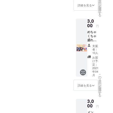
クに大
タ
ー
島みふ
ン
詳細を見る
を
きが挑
選
択
戦しま
す
る
す。 誰
3,0
のもの
まねメ
00
円
イクか
めちゃ
は見て
くちゃ
からの
盛れて
お楽し
る自撮
み！ ※
支援
りフォ
メール
者：
ト（5枚
にて
10人
セッ
データ
お届
ト） A
をお送
け予
パター
り致し
定：
ン：大
2021
ます。
年04
島みふ
こ
月
き・彩
の
リ
羽史
タ
ー
乃・マ
ン
詳細を見る
を
スダヒ
選
択
ロユ
す
る
キ・矢
3,0
作亮
太・西
00
円
薗貴之
メン
Bパター