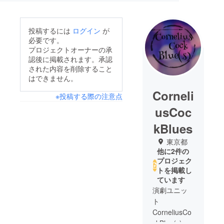
投稿するには
ログイン
が
必要です。
プロジェクトオーナーの承
認後に掲載されます。承認
された内容を削除すること
はできません。
Corneli
※投稿する際の注意点
usCoc
kBlues
東京都
他に2件の
プロジェク
トを掲載し
ています
演劇ユニッ
ト
CorneliusCo
ckBlue(s) ※