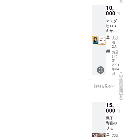
る
きます。
可能。
10,
次の中
000
円
からお
選び下
マスダ
さい。
ヒロユ
※支援時
キから
にプル
の御礼
支援
ダウン
の手紙
者：
メ
（直
2人
ニュー
筆） ※
お届
よりご
郵送で
け予
希望の
のお届
定：
公演日
けにな
2021
時を選
年04
りま
択して
こ
月
す。
の
下さ
リ
タ
い。 07
ー
ン
詳細を見る
日
を
選
(水)19:0
択
す
0(A) 08
る
日
15,
(木)19:0
000
円
0(B) 09
日
晃子・
(金)14:0
彩音の
0(A)/19:
リモー
00(B)
トス
支援
10日