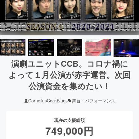
演劇ユニットCCB。コロナ禍に
よって１月公演が赤字運営。次回
公演資金を集めたい！
CorneliusCockBlues
舞台・パフォーマンス
現在の支援総額
749,000
円