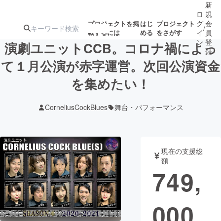
新
ロ
規
グ
会
プロジェクトを掲
はじ
プロジェクト
/
載するには
める
をさがす
イ
員
ン
登
演劇ユニットCCB。コロナ禍によっ
録
て１月公演が赤字運営。次回公演資金
を集めたい！
人気のプロ
注目のリ
注目の新着プロ
募集終了が近いプ
もうすぐ公開
ジェクト
ターン
ジェクト
ロジェクト
されます
CorneliusCockBlues
舞台・パフォーマンス
アート・写真
音楽
現在の支援総
テクノロジー・ガジェット
ゲーム・サ
額
749,
映像・映画
書籍・雑誌
000
ビジネス・起業
チャレンジ