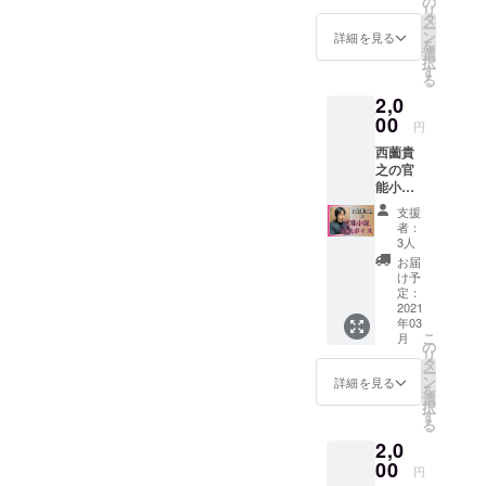
の
リ
にて
タ
ー
データ
ン
詳細を見る
を
をお送
選
択
り致し
す
る
ます。
2,0
00
円
西薗貴
之の官
能小説
朗読ボ
支援
イス ※
者：
メール
3人
にて
お届
データ
け予
をお送
定：
り致し
2021
年03
ます。
こ
月
の
リ
タ
ー
ン
詳細を見る
を
選
択
す
る
2,0
00
円