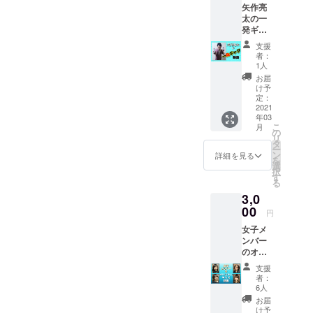
矢作亮
太の一
発ギャ
グ動画
支援
（一発
者：
ギャグ
1人
を３つ
お届
お届
け予
け。）
定：
※メール
2021
年03
にて
こ
月
データ
の
リ
をお送
タ
ー
り致し
ン
詳細を見る
を
ます。
選
択
す
る
3,0
00
円
女子メ
ンバー
のオリ
ジナル
支援
ダンス
者：
動画 サ
6人
カモト
お届
カオリ
け予