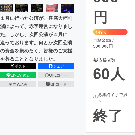
円
まちづくり・地域活性化
１月に行った公演が、客席大幅削
減によって、赤字運営になりまし
CAMPFIRE for Social Good
CAMPFIRE Creation
149%
た。しかし、次回公演が４月に
CAMPFIREふるさと納税
machi-ya
コミュニティ
目標金額は
迫っております。何とか次回公演
500,000円
の資金を集めたく、皆様のご支援
を募ることとなりました。
支援者数
60
人
ポスト
シェア
LINEで送る
URLコピー
埋め込み
QRコード
募集終了まで残
り
終了