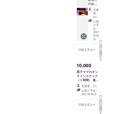
のお名
前をお
支援
出しし
者：
ます。
4人
4月7日
お届
(水)～
け予
11日
定：
(日)に下
2021
年04
北沢小
こ
月
劇場楽
の
リ
園にて
タ
ー
上演さ
ン
詳細を見る
を
れる、
選
択
CCB第
す
る
26回公
10,000
演「三
円
面楚歌-
晃子ママのオン
Reveng
ラインスナック
e-」の
（１時間） 進士
劇中内
晃子がママとな
にあな
支援者：2人
り、オンライン
たのお
お届け予定：
でもてなす１時
名前を
こ
2021年04月
の
間。 ※オンライ
お出し
リ
タ
ンでのリターン
しま
ー
ン
となります。日
詳細を見る
す！ ※
を
選
時はメールにて
公演日
択
す
ご相談させて頂
時指定