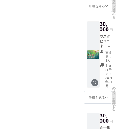
す。 ※
タ
ー
場所は
ン
詳細を見る
を
東京都
選
択
内にな
す
る
りま
30,
す。そ
こまで
000
円
の交通
マスダ
費は各
ヒロユ
自負担
キ・サ
でお願
カモト
い致し
支援
カオ
ます。
者：
リ・矢
※自身の
1人
作亮太
飲食費
お届
とドラ
も別途
け予
イブ
お願い
定：
（東京
2021
致しま
年04
都内）
す。 ※
こ
月
集合は
感染対
の
リ
東京都
策等を
タ
ー
内にな
充分に
ン
詳細を見る
を
りま
考慮し
選
択
す。 日
た上で
す
る
時は
実施致
30,
メール
しま
にてご
000
す。
円
相談さ
進士晃
せて頂