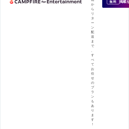
掲載
無料
か
ら
リ
タ
ー
ン
配
送
ま
で
、
す
べ
て
お
任
せ
の
プ
ラ
ン
も
あ
り
ま
す
！