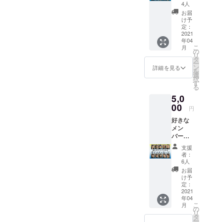
ぎ動画
ます。
ます。
4人
（個別
※メール
お届
にお名
にて
け予
前を入
データ
定：
れさせ
2021
をお送
年04
て頂き
り致し
こ
月
ま
ます。
の
リ
す。）
タ
ー
※メール
ン
詳細を見る
を
にて
選
択
データ
す
る
をお送
5,0
り致し
ます。
00
円
好きな
メン
バーか
らのボ
支援
イス
者：
メッ
6人
セージ
お届
※支援時
け予
にプル
定：
ダウン
2021
年04
メ
こ
月
ニュー
の
リ
よりご
タ
ー