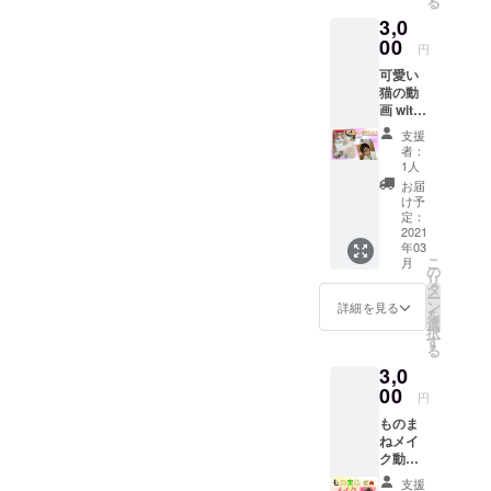
る
メラを
3,0
あなた
と見立
00
円
てて、
可愛い
動画を
猫の動
撮影致
画 with
しま
黒森勇
す。 ※
支援
二 かわ
支援時
者：
いいか
にプル
1人
わいい
ダウン
お届
猫の動
メ
け予
画で
ニュー
定：
す。も
2021
よりご
年03
れなく
希望の
こ
月
黒森勇
メン
の
リ
二も
バーを
タ
ー
写って
選択し
ン
詳細を見る
を
いま
て下さ
選
択
す。申
い。 ※
す
る
し訳あ
メール
3,0
りませ
にて
ん。 ※
00
データ
円
メール
をお送
ものま
にて
り致し
ねメイ
データ
ます。
ク動画
をお送
（進士
り致し
支援