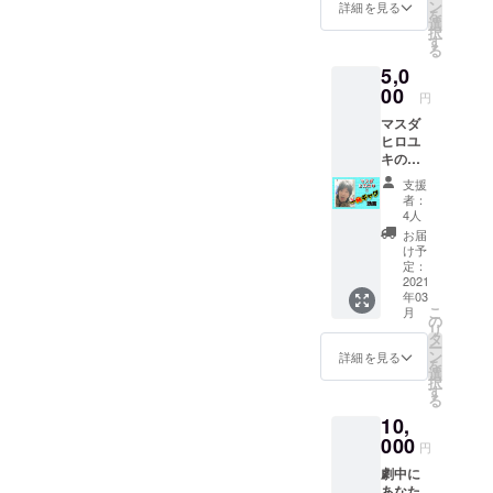
希望の
ン
詳細を見る
を
メン
選
択
バーを
す
る
選択し
5,0
て下さ
い。 ※
00
円
お名前
マスダ
も入れ
ヒロユ
させて
キの一
頂きま
発ギャ
すの
支援
グ動画
で、ご
者：
※メール
希望の
4人
にて
呼び名
お届
データ
を備考
け予
をお送
欄にご
定：
り致し
2021
記入し
年03
ます。
て下さ
こ
月
い。 ※
の
リ
メール
タ
ー
にて
ン
詳細を見る
を
データ
選
択
をお送
す
る
り致し
10,
ます。
000
円
劇中に
あなた