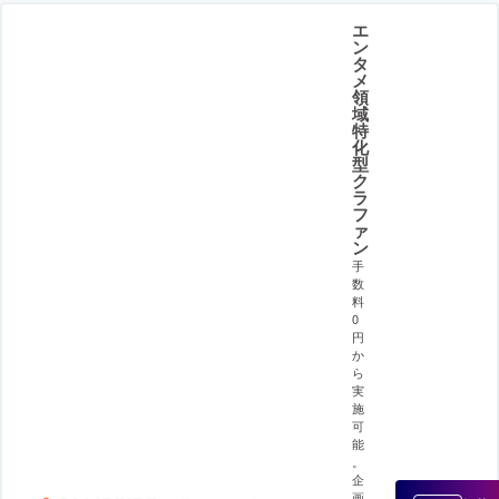
エ
ン
タ
メ
領
域
特
化
型
ク
ラ
フ
ァ
ン
手
数
料
0
円
か
ら
実
施
可
能
。
企
画