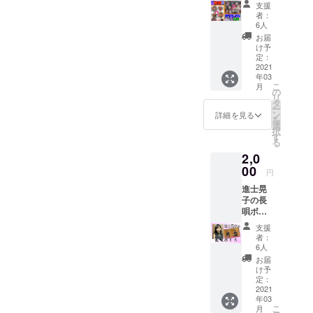
セッ
支援
心に公演を
ト ※非
者：
売品
開催。
6人
CCBメ
お届
2016年3月に
ンバー
け予
旗揚げ公
のオリ
定：
ジナル
2021
演。結成5年
年03
画像に
で26作品も
こ
月
なりま
の
リ
の舞台を上
す。 ※
タ
ー
メール
ン
詳細を見る
演。
を
にて
選
択
データ
す
る
をお送
2,0
り致し
ます。
00
円
進士晃
子の長
唄ボイ
ス。 進
支援
士晃子
者：
による
6人
長唄の
お届
ボイス
け予
データ
定：
になり
2021
年03
ます。
こ
月
※メール