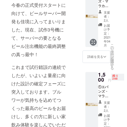
ズ・マ
今春の正式受付スタートに
https://drea
ラカイ
さん出
mbeer.jp
支援
向けて、ビールサーバー開
演特典
者：
問い合わせ
ムー
2人
発も佳境に入ってまいりま
先 ：
ビー
お届
（トー
した。現在、試作3号機に
け予
info@dream
タル15
定：
て、サーバーの要となる
分程
2021
年04
度、4
こ
月
ビール注出機能の最終調整
本）視
の
リ
聴権利
タ
の真っ最中！
ー
◆必ず
ン
詳細を見る
を
ご確認
選
択
くださ
す
これまで試行錯誤の連続で
る
い◆ ※
1,5
動画視
したが、いよいよ量産に向
残り
聴用に
00
298
円
Gmailア
けた設計の確定フェーズに
①エバ
ドレス
突入しております。ブル
ンズ・
が必要
マラカ
となり
ワーが気持ちを込めてつ
イさん
ます。
支援
直筆サ
者：
くった最高のビールをお届
イン色
2人
紙 ②エ
お届
けし、多くの方に新しい家
バン
け予
ズ・マ
定：
飲み体験を楽しんでいただ