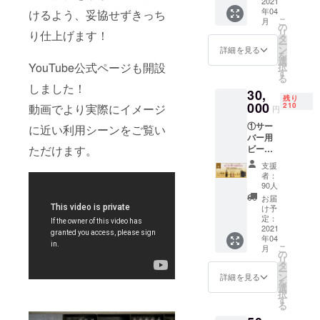
ラカイ
2021
年04
さん出
けるよう、妥協せずきっち
こ
月
演特典
の
リ
り仕上げます！
ムー
タ
ー
ビー
ン
詳細を見る
を
（トー
選
YouTube公式ページも開設
択
タル15
す
る
分程
しました！
30,
度、4
残り
本）視
000
210
動画でより実際にイメージ
円
聴権利
①サー
◆必ず
に近い利用シーンをご覧い
バー用
ご確認
ビール
ただけます。
くださ
12本
い◆ ※
支援
分、最
動画視
者：
大
聴用に
90人
51,480
Gmailア
お届
円（1本
ドレス
け予
4,290円
が必要
定：
×12回）
2021
となり
年04
相当を
ます。
こ
月
値引き
の
リ
しま
タ
ー
す。
ン
詳細を見る
を
②DRE
選
択
AMBEE
す
る
Rで飲め
るクラ