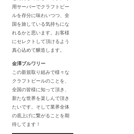
たしま
でご利
用サーバーでクラフトビー
す。
用頂く3
サー
年の期
ルを存分に味わいつつ、全
バーの
間のう
国を旅している気持ちにな
送料は
ちに解
無料で
約する
れるかと思います。お客様
す。 ・
場合、
サー
契約解
にセレクトして頂けるよう
バー用
除料と
ビール
して3万
真心込めて醸造します。
の値引
円（税
きの有
別）が
効期限
かかり
金澤ブルワリー
は、お
ます。
届け完
この新規取り組みで様々な
・サー
了日よ
バー用
クラフトビールのことを、
り3年間
ビール
になり
は２本
全国の皆様に知って頂き、
ます。
以上か
・リ
ら購入
新たな世界を楽しんで頂き
ターン
可能で
でご利
す。
たいです。そして業界全体
用頂く3
サー
年の期
の底上げに繋がることを期
バー用
間のう
ビール
待してます！
ちに解
の値引
約する
きは一
場合、
回のご