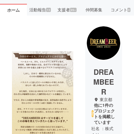
活動報告
支援者
仲間募集
コメント
ホーム
13
99+
8
DREA
MBEE
R
東京都
他に1件の
プロジェク
トを掲載し
ています
社名 ：株式