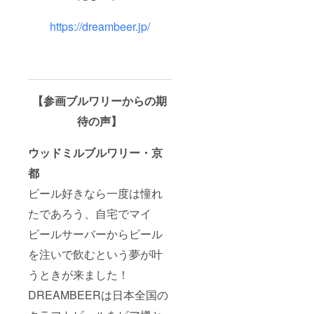
で、20
数リ
歳以上
ターン
https://dreambeer.jp/
の方に
(CAMP
限らせ
FIRE
て頂き
内、外
ます。
含む)へ
・リ
お申し
ターン
込みさ
【参画ブルワリーからの期
03と04
れた場
に関し
合は、1
待の声】
ては、1
つのリ
ユー
ターン
ザーに
を選ん
ウッドミルブルワリー・京
つき1リ
でいた
ターン
だく
都
のみを
か、複
選択の
数台の
ビール好きなら一度は憧れ
うえ、
ビール
申込み
たであろう、自宅でマイ
サー
くださ
バー契
ビールサーバーからビール
い。複
約をい
数リ
ただく
を注いで飲むという夢が叶
ターン
必要が
(CAMP
ありま
うときが来ました！
FIRE
す。 ・
内、外
東京都
DREAMBEERは日本全国の
含む)へ
の島
お申し
しょ部