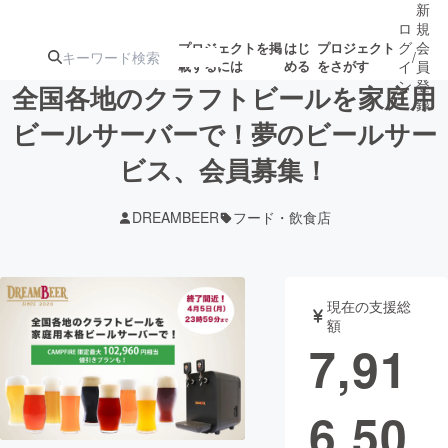
新
ロ
規
グ
会
プロジェクトを掲
はじ
プロジェクト
/
載するには
める
をさがす
イ
員
ン
登
全国各地のクラフトビールを家庭用
録
ビールサーバーで！夢のビールサー
ビス、会員募集！
人気のプロ
注目のリ
注目の新着プロ
募集終了が近いプ
もうすぐ公開
ジェクト
ターン
ジェクト
ロジェクト
されます
DREAMBEER
フード・飲食店
アート・写真
音楽
現在の支援総
テクノロジー・ガジェット
ゲーム・サ
額
7,91
映像・映画
書籍・雑誌
6,50
ビジネス・起業
チャレンジ