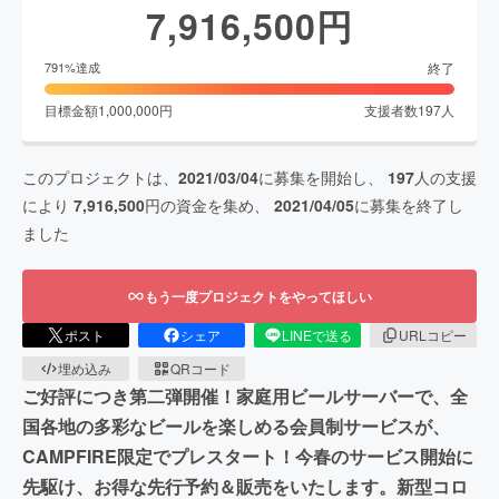
7,916,500
円
終了
791
%達成
目標金額
1,000,000
円
支援者数
197
人
このプロジェクトは、
2021/03/04
に募集を開始し、
197
人の支援
により
7,916,500
円の資金を集め、
2021/04/05
に募集を終了し
ました
もう一度プロジェクトをやってほしい
ポスト
シェア
LINEで送る
URLコピー
埋め込み
QRコード
ご好評につき第二弾開催！家庭用ビールサーバーで、全
国各地の多彩なビールを楽しめる会員制サービスが、
CAMPFIRE限定でプレスタート！今春のサービス開始に
先駆け、お得な先行予約＆販売をいたします。新型コロ