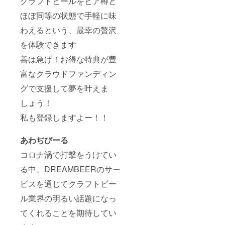
クラフトビールをビア樽と
込みさ
の方は
ほぼ同等の状態で手軽に味
れた場
申込み
合は、1
頂けま
わえるという、最幸の贅沢
つのリ
せん。
ターン
誠に申
を体験できます
を選ん
し訳ご
でいた
ざいま
善は急げ！お得な特典が豊
だく
せん。
か、複
・受け
富なクラウドファンディン
数台の
取りの
グで支援して夢を叶えま
ビール
ために
サー
後日
しょう！
バー契
DREAM
約をい
BEER
私も登録しますよー！！
ただく
公式サ
必要が
イトへ
ありま
の本登
あわぢびーる
す。 ・
録が必
東京都
要で
コロナ渦で打撃をうけてい
の島
す。 ・
しょ部
る中、DREAMBEERのサー
上記の
の方は
登録に
ビスを通じてクラフトビー
申込み
は
頂けま
CAMPF
ル業界の明るい話題になっ
せん。
IREでご
誠に申
利用・
てくれることを期待してい
し訳ご
ご登録
ざいま
頂いて