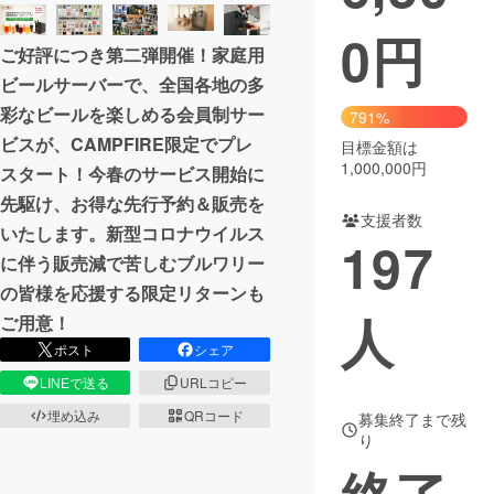
0
円
まちづくり・地域活性化
ご好評につき第二弾開催！家庭用
ビールサーバーで、全国各地の多
CAMPFIRE for Social Good
CAMPFIRE Creation
彩なビールを楽しめる会員制サー
791%
CAMPFIREふるさと納税
machi-ya
コミュニティ
ビスが、CAMPFIRE限定でプレ
目標金額は
1,000,000円
スタート！今春のサービス開始に
先駆け、お得な先行予約＆販売を
支援者数
いたします。新型コロナウイルス
197
に伴う販売減で苦しむブルワリー
の皆様を応援する限定リターンも
人
ご用意！
ポスト
シェア
LINEで送る
URLコピー
埋め込み
QRコード
募集終了まで残
り