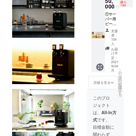
50,
残り
フト
000
196
円
ビール3
①サー
本お試
バー用
しセッ
ビール
ト（約
24本
1,650円
支援
分、最
相当）
者：
大
をサー
104
102,960
ビス開
人
円（1本
始に先
お届
4,290円
行して
け予
×24回）
定：
お届け
2021
相当を
しま
年04
値引き
す。 ③
こ
月
しま
の
また、
リ
す。
タ
ご注文
ー
②DRE
ン
がな
詳細を見る
を
AM
選
かった
択
BEER
す
ご利用
る
で飲め
月に発
このプロ
るクラ
生する
ジェクト
フト
サー
ビール3
バーの
は、
All-In方
本お試
レンタ
式
です。
しセッ
ル料
ト（約
も、ご
目標金額に
1,650円
利用開
関わらず、
相当）
始から3