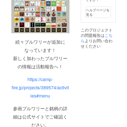
フト
◆ ・当
ビール3
プロ
ヘルプページを
本セッ
ジェク
見る
ト・・
トへの
・2021
支援は
年4月頃
申込み
このプロジェクト
予定
時点
の問題報告は
こち
サー
で、20
ら
よりお問い合わ
バーお
歳以上
続々ブルワリーが追加に
よび
の方に
せください
サー
なっています！
限らせ
バー用
て頂き
新しく加わったブルワリー
ビー
ます。
ル・・
・リ
の情報は活動報告へ！
・最短
ターン
で2021
03と04
年7月頃
に関し
https://camp-
予定 ◆
ては、1
必ずご
ユー
fire.jp/projects/389574/activit
確認く
ザーに
ださい
ies#menu
つき1リ
◆ ・当
ターン
プロ
のみを
参画ブルワリーと銘柄の詳
ジェク
選択の
トへの
うえ、
細は公式サイトでご確認く
支援は
申込み
申込み
くださ
ださい。
時点
い。複