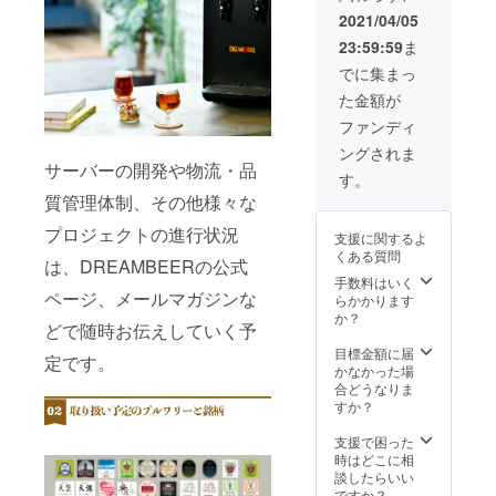
をサー
年間は
2021/04/05
ビス開
頂きま
23:59:59
ま
始に先
せん。
行して
[お届け
でに集まっ
お届け
スケ
た金額が
しま
ジュー
す。 ③
ル] クラ
ファンディ
また、
フト
ングされま
ご注文
ビール3
サーバーの開発や物流・品
がな
本セッ
す。
かった
ト・・
質管理体制、その他様々な
ご利用
・2021
月に発
年4月頃
プロジェクトの進行状況
支援に関するよ
生する
予定
くある質問
サー
は、DREAMBEERの公式
サー
バーの
手数料はいく
バーお
ページ、メールマガジンな
レンタ
らかかります
よび
ル料
か？
サー
どで随時お伝えしていく予
も、ご
バー用
利用開
目標金額に届
ビー
定です。
始から3
かなかった場
ル・・
年間は
合どうなりま
・最短
頂きま
すか？
で2021
せん。
年7月頃
[お届け
支援で困った
予定 ◆
スケ
時はどこに相
必ずご
ジュー
談したらいい
確認く
ル] クラ
ですか？
ださい