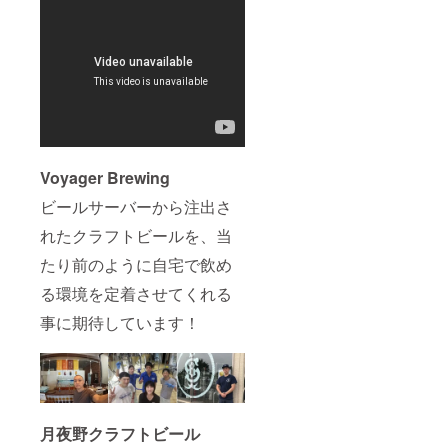
契約解
注文毎
除料と
に1本分
して3万
が適用
円（税
されま
別）が
す。 ・
かかり
本ペー
ます。
ジ内の
・サー
【免責
バー用
事項】
ビール
のご確
は２本
Voyager Brewing
認をお
以上か
願いい
ビールサーバーから注出さ
ら購入
たしま
可能で
す。
れたクラフトビールを、当
す。
サー
たり前のように自宅で飲め
バー用
ビール
る環境を定着させてくれる
の値引
きは一
事に期待しています！
回のご
注文毎
に1本分
が適用
されま
す。 ・
本ペー
月夜野クラフトビール
ジ内の