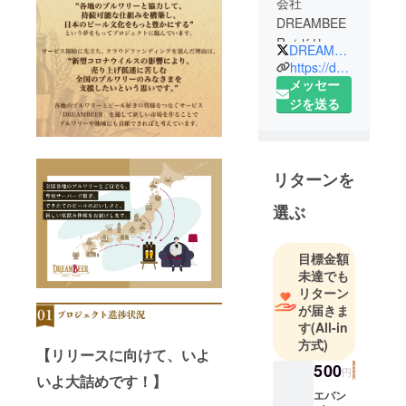
会社
DREAMBEE
R（ドリーム
DREAMBEERINC
ビア）
https://dreambeer.jp
代表 ：代表
メッセー
取締役 山中
ジを送る
孝徳
設立 ：1970
年4月16日
リターンを
事業内容 ：
家庭用ビー
選ぶ
ルサーバー
のレンタ
目標金額
ル・酒類の
未達でも
販売
リターン
所在地 ：東
が届きま
京都豊島区
す
(All-in
西池袋１丁
方式)
【リリースに向けて、いよ
目４番１０
500
円
いよ大詰めです！】
号
エバン
公式HP ：