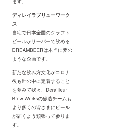
ます。
せん。
いる
・受け
メール
取りの
ディレイラブリューワーク
アドレ
ために
スでご
ス
後日
登録が
DREAM
必要で
自宅で日本全国のクラフト
BEER
す。異
公式サ
なる
ビールがサーバーで飲める
イトへ
メール
の本登
アドレ
DREAMBEERは本当に夢の
録が必
スの場
要で
合、
ような企画です。
す。 ・
DREAM
上記の
BEER
新たな飲み方文化がコロナ
登録に
公式サ
は
イトへ
後も世の中に定着すること
CAMPF
の本登
IREでご
録がで
を夢みて我々、Derailleur
利用・
きず、
ご登録
リター
Brew Worksの醸造チームも
頂いて
ン権利
いる
が失効
より多くの皆さまにビール
メール
する場
アドレ
が届くよう頑張って参りま
合がご
スでご
ざいま
す。
登録が
す。 ・
必要で
DREAM
す。異
BEER