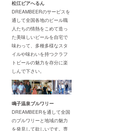
松江ビアへるん
なる
公式サ
メール
イトへ
DREAMBEERのサービスを
アドレ
本登録
スの場
後に、
通して全国各地のビール職
合、
サー
DREAM
人たちの情熱をこめて造っ
バーを
BEER
発送い
た美味しいビールを自宅で
公式サ
たしま
イトへ
す。
味わって、多種多様なスタ
の本登
サー
録がで
バーの
イルや味わいを持つクラフ
きず、
送料は
リター
無料で
トビールの魅力を存分に楽
ン権利
す。 ・
が失効
サー
しんで下さい。
する場
バー用
合がご
ビール
ざいま
の値引
す。 ・
きの有
DREAM
効期限
BEER
は、お
公式サ
鳴子温泉ブルワリー
届け完
イトへ
了日よ
DREAMBEERを通して全国
本登録
り3年間
後に、
になり
のブルワリーと地域の魅力
サー
ます。
バーを
・リ
を発見して欲しいです。専
発送い
ターン