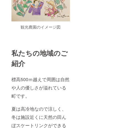
レンジ
メント
になり
ます。
写真と
参考ま
観光農園のイメージ図
でに。
実際届
く中身
は季節
によっ
私たちの地域のご
て花が
変わり
紹介
ますの
で 写真
通りで
はあり
標高500ｍ越えで周囲は自然
ませ
ん。 5
や人の優しさが溢れている
月～7月
中に順
町です。
次発送
致しま
す
夏は高冷地なので涼しく、
冬は施設近くに天然の田ん
ぼスケートリンクができる