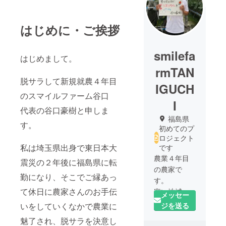
はじめに・ご挨拶
smilefa
はじめまして。
rmTAN
脱サラして新規就農４年目
IGUCH
のスマイルファーム谷口
I
代表の谷口豪樹と申しま
福島県
す。
初めてのプ
ロジェクト
私は埼玉県出身で東日本大
です
農業４年目
震災の２年後に福島県に転
の農家で
勤になり、そこでご縁あっ
す。
て休日に農家さんのお手伝
寒い地域で
メッセー
熱帯植物
いをしていくなかで農業に
ジを送る
「アンスリ
魅了され、脱サラを決意し
ウム」を育