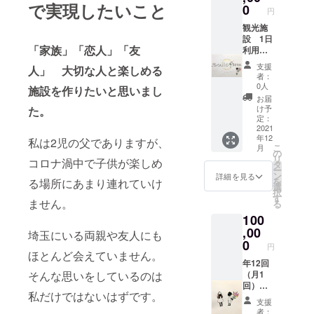
で実現したいこと
ムアレ
実際届
0
円
ンジメ
く中身
ント 2
観光施
は季節
個 発
設 1日
によっ
「家族」「恋人」「友
送可能
利用
て花が
（配送
券 人
変わり
支援
人」 大切な人と楽しめる
料込）
数はご
ますの
者：
切り花
相談
で 写真
0人
施設を作りたいと思いまし
アンス
可 有
通りで
お届
リウム
効期
はあり
け予
た。
10本
限 お
ませ
定：
（色・
店が営
2021
ん。 5
年12
サイズ
業する
私は2児の父でありますが、
月～7月
こ
月
お任せ
限り有
中に順
の
リ
コロナ渦中で子供が楽しめ
ミック
効 アン
次発送
タ
ー
ス）1
スリウ
致しま
ン
詳細を見る
を
る場所にあまり連れていけ
箱 発
ム 切
す パー
選
択
送可能
り花50
カにつ
す
ません。
る
（配送
本提供
きまし
100
料込）
（施設
ては ご
アンス
利用
,00
希望の
埼玉にいる両親や友人にも
リウム
時）
サイズ
0
円
をメイ
(9:00-
を備考
ほとんど会えていません。
ンに使
16:00)
年12回
欄にご
そんな思いをしているのは
用し、
アンス
（月1
記載く
また季
リウム
回）ス
ださい
私だけではないはずです。
節の花
アレン
マイル
※色はグ
支援
を加え
ジメン
ファー
レーの
者：