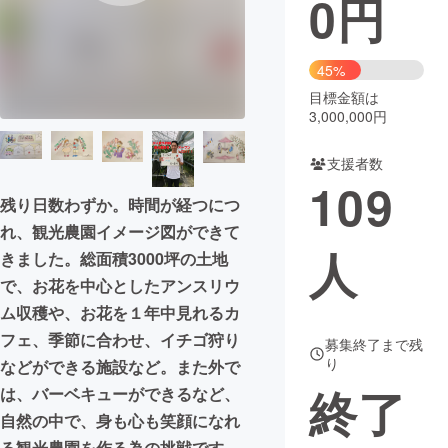
0
円
まちづくり・地域活性化
45%
目標金額は
CAMPFIRE for Social Good
CAMPFIRE Creation
3,000,000円
CAMPFIREふるさと納税
machi-ya
コミュニティ
支援者数
109
残り日数わずか。時間が経つにつ
れ、観光農園イメージ図ができて
人
きました。総面積3000坪の土地
で、お花を中心としたアンスリウ
ム収穫や、お花を１年中見れるカ
フェ、季節に合わせ、イチゴ狩り
募集終了まで残
り
などができる施設など。また外で
終了
は、バーベキューができるなど、
自然の中で、身も心も笑顔になれ
る観光農園を作る為の挑戦です