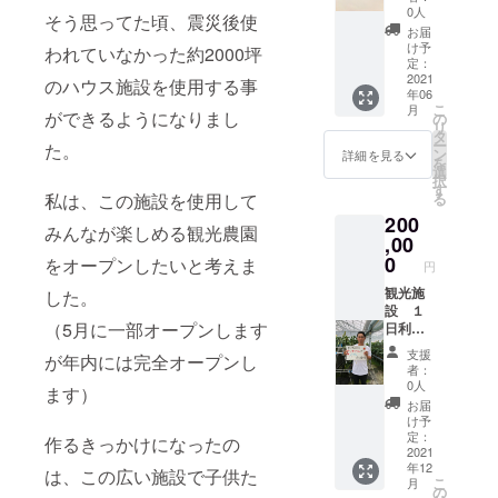
ます。
ト 2
ム谷口
み Ｓ
0人
そう思ってた頃、震災後使
アンス
個 発
のその
／Ｍ／
お届
リウム
送可能
時の旬
Ｌ／Ｌ
け予
われていなかった約2000坪
生産農
（配送
な作物
Ｌから
定：
家だか
料込）
発送。
2021
選べま
のハウス施設を使用する事
年06
らでき
企業様
どれか
す。
こ
月
る、ボ
や旅行
１つ選
ができるようになりまし
の
リ
リュー
者向け
べます
タ
ー
た。
ムにに
施設を
例）ア
ン
詳細を見る
を
なりま
１日貸
ンスリ
選
択
す。 写
し切
ウムア
す
私は、この施設を使用して
る
真と参
り。お
レンジ1
200
考まで
客様と
個 例）
みんなが楽しめる観光農園
に。実
当ス
アンス
,00
際届く
タッフ
リウム
0
をオープンしたいと考えま
円
中身は
のみの
切り
季節に
空間。
花 20
観光施
した。
よって
スタッ
本 1箱
設 １
（5月に一部オープンします
花が変
フも作
例）ミ
日利用
わりま
業をし
ニヒマ
券(9:00-
支援
が年内には完全オープンし
すので
てます
ワリ
16:00)
者：
写真通
ので、
100本
人数
0人
ます）
りでは
お客様
1箱
はご相
お届
ありま
がご必
例）お
談可
け予
せん。
要の時
米 5キ
有効期
定：
作るきっかけになったの
※施設利
のみ、
ロ×2
限 お
2021
年12
用時に
対応さ
袋 4箱
店が営
は、この広い施設で子供た
こ
月
アレン
せて頂
例）イ
業する
の