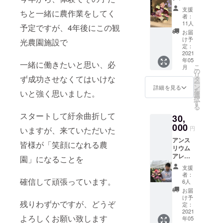
ジメン
ン。 ご
のサイ
支援
ちと一緒に農作業をしてく
ト 1
希望の
ズを備
者：
個 お
サイズ
考欄に
11人
予定ですが、4年後にこの観
届け
を備考
ご記載
お届
（配送
欄にご
くださ
け予
光農園施設で
料込）
記載く
定：
い
アンス
2021
ださい
年05
リウム
一緒に働きたいと思い、必
こ
月
をメイ
の
リ
ンに使
ず成功させなくてはいけな
タ
ー
用し、
ン
詳細を見る
を
いと強く思いました。
また季
選
択
節の花
す
る
を加え
スタートして紆余曲折して
30,
ます。
アンス
000
円
いますが、来ていただいた
リウム
アンス
生産農
皆様が「笑顔になれる農
リウム
家だか
アレン
らでき
園」になることを
ジメン
る、ボ
支援
ト 2
リュー
者：
個 お
確信して頑張っています。
ムにな
6人
届け
りま
お届
（配送
す。 写
け予
残りわずかですが、どうぞ
料込）
真は参
定：
スマイ
2021
考まで
よろしくお願い致します
年05
ル
に。実