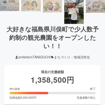
大好きな福島県川俣町で少人数予
約制の観光農園をオープンした
い！！
smilefarmTANIGUCHI
まちづくり・地域活性化
現在の支援総額
1,358,500
円
終了
45
%達成
目標金額
3,000,000
円
支援者数
109
人