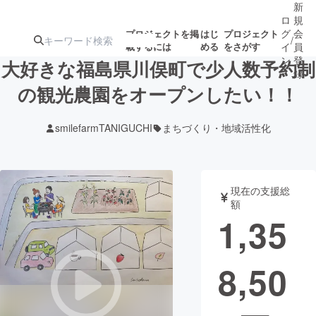
新
ロ
規
グ
会
プロジェクトを掲
はじ
プロジェクト
/
載するには
める
をさがす
イ
員
ン
登
大好きな福島県川俣町で少人数予約制
録
の観光農園をオープンしたい！！
人気のプロ
注目のリ
注目の新着プロ
募集終了が近いプ
もうすぐ公開
smilefarmTANIGUCHI
まちづくり・地域活性化
ジェクト
ターン
ジェクト
ロジェクト
されます
アート・写真
音楽
現在の支援総
額
1,35
テクノロジー・ガジェット
ゲーム・サ
8,50
映像・映画
書籍・雑誌
ビジネス・起業
チャレンジ