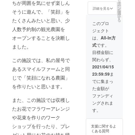
リ
ちが周囲を気にせず楽しん
ジメン
きます
チゴ 4
限り有
タ
ー
ト・切
また、
パック
効 アン
ン
詳細を見る
を
そうに遊んで、「笑顔」を
り花を
50本の
×2箱
スリウ
選
択
提供さ
お土産
例）鉢
ム切り
す
たくさんみたいと思い、少
る
せて頂
付きに
物アン
花 100
このプロ
くこと
なりま
スリウ
本提供
人数予約制の観光農園を
ジェクト
も可能
す。 ア
ム 3鉢
（施設
ですが
レンジ
例】ス
利用
オープンすることを決断し
は、
All-In方
発送を
メント
マイル
時） ア
式
です。
希望す
はアン
ファー
ンスリ
ました。
る場合
スリウ
ム オ
ウムア
目標金額に
はその
ムをメ
リジナ
レンジ
関わらず、
この施設では、私の屋号で
旨備考
インに
ルＴ
メン
欄に記
使用
シャツ2
ト 3
2021/04/15
あるスマイルファームと同
載くだ
し、ま
枚 ホ
個 発
23:59:59
ま
さい。
た季節
ワイト
送可能
じで「笑顔になれる農園」
発送の
の花を
のみ
（配送
でに集まっ
場合は5
加えま
例）ス
料込）
を作りたいと思います。
た金額が
月～7月
す。 ア
マイル
観光施
中に順
ンスリ
ファー
設１日
ファンディ
次発送
ウム生
ム オ
貸し切
また、この施設では収穫し
ングされま
致しま
産農家
リジナ
りにな
たお花でフラワーアレンジ
す。 ※
だから
ルパー
りま
す。
切り花
でき
カー1
す。
や花束を作りのワーク
の色・
る、ボ
枚 グ
きっと
サイズ
リュー
レーの
特別な
ショップを行ったり、プレ
支援に関するよ
等は指
ムにな
み 上記
空間に
くある質問
定でき
りま
のよう
なりま
ゼント用にお花のお持ち帰