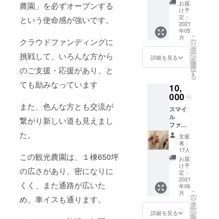
お任せ
で、ご
ｍ
お届
農園」を必ずオープンする
ミック
家族、
取って
け予
ス）1箱
ご友人
定：
部分は
という使命感が強いです。
お届け
2021
などに
入れて
年05
鮮やか
配るこ
ません
こ
月
なアン
クラウドファンディングに
ともで
の
表札
リ
スリウ
きま
タ
（イン
ー
挑戦して、いろんな方から
ム・花
す。
ン
テリ
詳細を見る
を
もちの
選
ア 縦
択
のご支援・応援があり、と
良さ 是
す
8.5ｃｍ
る
非、自
×横18ｃ
ても励みなっています
10,
慢のア
ｍ 手作
ンスリ
000
りなの
円
ウムを
で、多
また、色んな方とも交流が
スマイ
知って
少の大
ル
頂い
繋がり新しい道も見えまし
きさに
ファー
て、楽
誤差は
ムオリ
た。
しんで
でま
支援
ジナル
もらい
す。
者：
Ｔシャ
たいプ
17人
「ご支
この観光農園は、１棟650坪
ツ 色は
ランに
援の際
お届
白限
なりま
け予
に、ご
の広さがあり、密になりに
定 Ｓ
す ５月
定：
希望の
／Ｍ／
2021
から7月
商品を
くく、また通路が広いた
年06
Ｌ／Ｌ
にかけ
備考欄
こ
月
Ｌから
て順次
の
め、車イスも通ります。
にご記
リ
選べま
送り致
タ
入くだ
ー
す。 ス
しま
ン
詳細を見る
さい」
を
マイル