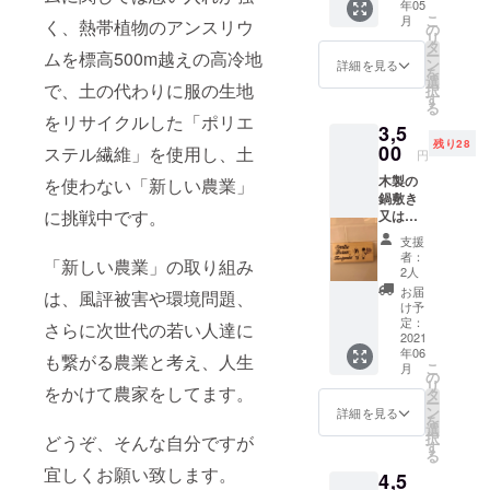
年05
きます
す
こ
月
く、熱帯植物のアンスリウ
の
リ
タ
ー
ムを標高500m越えの高冷地
ン
詳細を見る
を
選
で、土の代わりに服の生地
択
す
る
をリサイクルした「ポリエ
3,5
残り28
00
ステル繊維」を使用し、土
円
木製の
を使わない「新しい農業」
鍋敷き
に挑戦中です。
又は表
札（イ
支援
ンテリ
者：
「新しい農業」の取り組み
ア）の
2人
どちら
お届
は、風評被害や環境問題、
か１点
け予
選べま
定：
さらに次世代の若い人達に
す。 木
2021
年06
の型か
も繋がる農業と考え、人生
こ
月
ら絵ま
の
リ
をかけて農家をしてます。
ですべ
タ
ー
て手作
ン
詳細を見る
を
り。 絵
選
択
どうぞ、そんな自分ですが
のデザ
す
る
インは
宜しくお願い致します。
4,5
そのま