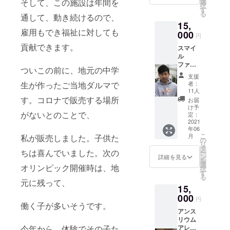
す。 ※
そして、この施設は年間を
選
択
ファー
色・サ
す
る
通して、動き続けるので、
ム谷口
イズ等
15,
がデザ
は指定
雇用もでき福祉に対しても
インし
000
できか
円
たオリ
ねます
貢献できます。
スマイ
ジナル
ル
Ｔシャ
ファー
ツにな
ついこの前に、地元の中学
ムオリ
りま
支援
ジナル
す。 花
生が作ったご当地ダルマで
者：
パー
には
11人
カー 1
様々な
す。コロナで販売する場所
お届
枚 色は
ストー
け予
がないとのことで、
グレー
リを演
定：
のみ１
2021
出して
年06
色にな
くれ
こ
月
私が販売しました。子供た
りま
る。そ
の
リ
す。 Ｓ
んな風
タ
ちは喜んでいました。次の
ー
／Ｍ／
に思っ
ン
詳細を見る
を
Ｌ／Ｌ
ており
選
オリンピック開催時は、地
択
Ｌから
ます。
す
る
選べま
アンス
元に残って、
15,
す。 可
リウム
愛い
000
をモ
円
パー
働く子が多いそうです。
チーフ
アンス
カー
にして
リウム
バー
います
今年から、体験でその子た
アレン
ジョ
ご希望