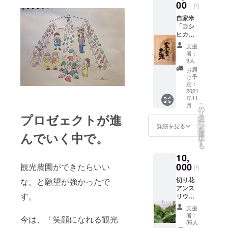
まで
00
円
す。 表
自家米
札（イ
「コシ
ンテリ
ヒカ
ア）名
リ」5ｋ
前の文
支援
ｇ×2
字だ
者：
袋
け、変
9人
（精米
更でき
お届
してお
ます。
け予
りま
３行ま
定：
す） 去
2021
で、文
年11
年より
字を入
こ
月
始めた
れられ
の
リ
プロゼェクトが進
水稲。
ます ※
タ
ー
今年も
水に浸
ン
詳細を見る
を
美味し
かる
選
んでいく中で。
択
いお米
と、絵
す
る
ができ
や文字
10,
ること
の色が
を願っ
000
観光農園ができたらいい
薄くな
円
て作っ
ること
切り花
な。と願望が強かったで
ていき
があり
アンス
ます。
ます 鍋
す。
リウム
5ｋｇで
敷き
10本
袋分け
縦15ｃ
支援
（色・
してい
ｍ×横
者：
今は、「笑顔になれる観光
サイズ
るの
13.5ｃ
36人