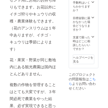
かねま
す。 写
に季節
す。 ス
手数料はいく
す
真と参
によっ
タッフ
りもできます。お花以外に
らかかります
考まで
て、変
も要望
か？
イチゴ狩りやキュウリの収
に。実
わりま
あれ
際届く
す。 ア
ば、１
目標金額に届
穫・農業体験もできます。
中身は
ンスリ
日作業
かなかった場
季節に
ウムは
をやめ
合どうなりま
（花のアンスリウムは１年
よって
周年収
て、必
すか？
花が変
穫でき
要な時
中ありますが、イチゴ・
わりま
ますの
のみご
支援で困った
すので
で、必
対応致
時はどこに相
キュウリは季節によりま
写真通
ずあり
しま
談したらいい
りでは
ます。
す。 5
す）
ですか？
ありま
贈答用
月に一
せん。
にも
部オー
ヘルプページを
花・果実・野菜が同じ敷地
発送の
ピッタ
プン致
見る
場合は5
リです
します
内にある観光農園は国内ほ
月～7月
「ご支
が、12
中に順
援の際
月には
とんどありません。
このプロジェクト
次発送
に、ご
完全
の問題報告は
こち
致しま
希望の
オープ
す 5月
商品を
ン致し
ら
よりお問い合わ
複数の作物を管理すること
に一部
備考欄
ます。
せください
オープ
にご記
季節に
はとても大変ですが、３年
ン致し
入くだ
よっ
間必死で農業をやった結
ます
さい」
て、ア
が、12
ンスリ
果、必ず実現できると思っ
月には
ウム以