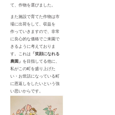
完全
外は作
て、作物を選びました。
オープ
物が変
ン致し
わって
ます。
しまう
また施設で育てた作物は市
季節に
ので、
よっ
お越し
場に出荷をして、収益を
て、ア
になる
作っていきますので、非常
ンスリ
際は事
ウム以
前にお
に良心的な価格でご来園で
外は作
問い合
物が変
わせく
きるように考えておりま
わって
ださ
しまう
い。 ア
す。これは
「笑顔になれる
ので、
ンスリ
お越し
ウムを
農園」
を目指してる他に、
になる
メイン
際は事
に使用
私がこの町を盛り上げた
前にお
し、ま
い・お世話になっている町
問い合
た季節
わせく
の花を
に恩返しをしたいという強
ださ
加えま
い。
す。 ア
い思いからです。
ンスリ
ウム生
産農家
だから
でき
る、ア