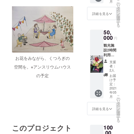
こ
月
ファー
際届く
の
リ
ムオリ
中身は
タ
ー
ジナル
季節に
ン
詳細を見る
を
パー
よって
選
択
カー 1
花が変
す
る
枚 お
わりま
50,
届け ア
すので
ンスリ
000
写真通
円
ウムを
りでは
観光施
メイン
ありま
設2時間
に使用
せん。
利用チ
し、ま
5月～7
お花をみながら、くつろぎの
ケット2
た季節
月中に
支援
枚 （1
の花を
順次発
者：
空間を。※アンスリウムハウス
枚10名
加えま
送致し
2人
様まで
す。 ア
の予定
ます。
お届
可能）
ンスリ
け予
施
ウム生
定：
設利用
2021
産農家
年05
可能時
だから
こ
月
間9：00
でき
の
リ
～16：
る、ボ
タ
ー
00 お
リュー
ン
詳細を見る
を
店が営
ムにな
選
択
業する
ります
す
る
限り有
写真と
このプロジェクト
100
効 アン
参考ま
スリウ
,00
でに。