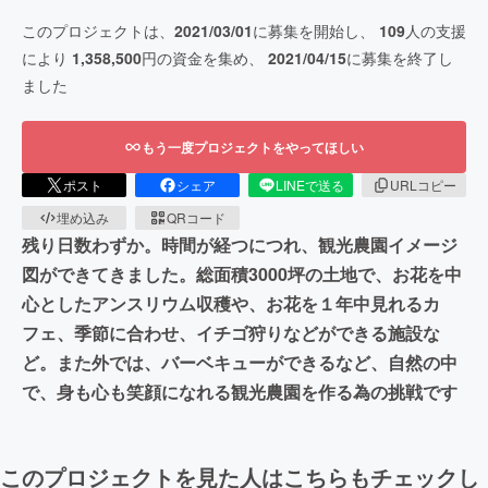
このプロジェクトは、
2021/03/01
に募集を開始し、
109
人の支援
により
1,358,500
円の資金を集め、
2021/04/15
に募集を終了し
ました
もう一度プロジェクトをやってほしい
ポスト
シェア
LINEで送る
URLコピー
埋め込み
QRコード
残り日数わずか。時間が経つにつれ、観光農園イメージ
図ができてきました。総面積3000坪の土地で、お花を中
心としたアンスリウム収穫や、お花を１年中見れるカ
フェ、季節に合わせ、イチゴ狩りなどができる施設な
ど。また外では、バーベキューができるなど、自然の中
で、身も心も笑顔になれる観光農園を作る為の挑戦です
このプロジェクトを見た人はこちらもチェックし