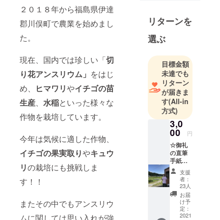
２０１８年から福島県伊達
てていま
リターンを
す。
郡川俣町で農業を始めまし
農業のイ
た。
選ぶ
メージを変
えたい。
現在、国内では珍しい「
切
「スーツを
目標金額
り花アンスリウム」
をはじ
未達でも
着て農業」
リターン
「デートス
め、
ヒマワリ
や
イチゴの苗
が届きま
ポットに農
す
(All-in
生
産
、
水稲
といった様々な
園」
方式)
作物を栽培しています。
そんな新し
3,0
い選択肢を
00
円
今年は気候に適した作物、
作っていき
☆御礼
たいと思っ
イチゴの果実取り
や
キュウ
の直筆
てます。
手紙☆
リ
の栽培にも挑戦しま
感謝の
熱い気持ち
支援
気持ち
者：
す！！
と実行力が
を全力
23人
で込め
あります。
お届
て御礼
け予
またその中でもアンスリウ
よろしくお
を書か
定：
願い致しま
せて頂
2021
ムに関しては思い入れが強