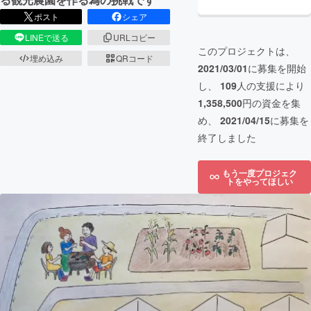
ポスト
シェア
LINEで送る
URLコピー
このプロジェクトは、
埋め込み
QRコード
2021/03/01
に募集を開始
し、
109
人の支援により
1,358,500
円の資金を集
め、
2021/04/15
に募集を
終了しました
もう一度プロジェク
トをやってほしい