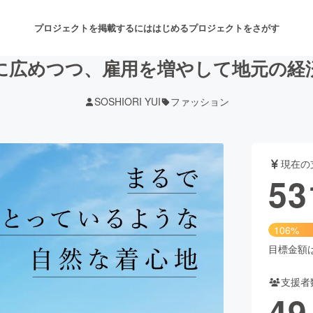
プロジェクトを掲載するには
はじめる
プロジェクトをさがす
に広めつつ、雇用を増やして地元の経
SOSHIORI YUI
ファッション
注目のリターン
注目の新着プロジェクト
募集終了が近いプロジェクト
も
現在の
音楽
舞台・パフォーマンス
53
ゲーム・サービス開発
フード・飲食店
106%
書籍・雑誌出版
アニメ・漫画
目標金額は5
支援者
チャレンジ
ビューティー・ヘルスケ
49