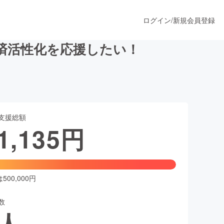
ログイン
/
新規会員登録
済活性化を応援したい！
うすぐ公開されます
支援総額
プロダクト
1,135
円
ファッション
スポーツ
00,000円
数
ア
ソーシャルグッド
人