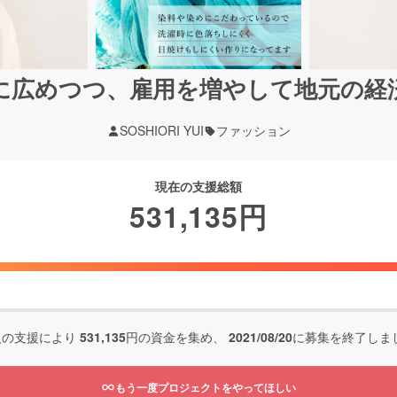
に広めつつ、雇用を増やして地元の経
SOSHIORI YUI
ファッション
現在の支援総額
531,135
円
人の支援により
531,135
円の資金を集め、
2021/08/20
に募集を終了しま
もう一度プロジェクトをやってほしい