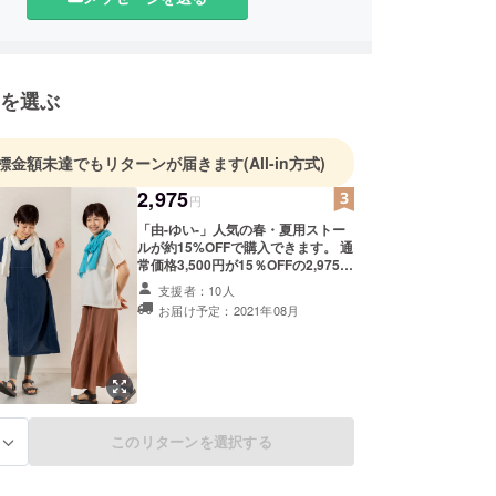
-」は、
 風をまとっているような 自然な着心地」
プトに、家でくつろぐ時やちょっとしたお出かけの
オフスタイルを重視した、のんびりゆったりとした
を選ぶ
なれるスタイルを提案します。
素材を使い、一つ一つ丁寧に手作りしておりとても
標金額未達でもリターンが届きます
(All-in方式)
よい、着心地のよい服を目指してます。
2,975
肌に優しい製品となっておりますので、お肌の弱い
円
肌の方にもおすすめできます。
「由-ゆい-」人気の春・夏用ストー
ルが約15%OFFで購入できます。 通
常価格3,500円が15％OFFの2,975円
に！ ※値引き額：525円 ※税込・送
支援者：10人
料込みの価格となっております。
お届け予定：2021年08月
ガーゼ生地を使った春・夏用ストー
ル。 国産コットン100％の糸で編み
あげたガーゼ生地は肌触りの良さと
軽さがその魅力です。 ガーゼ生地一
重ならではの軽さは春・夏用に最適
です。 色：クリーム（生成り）と
ターコイズブルーの2色サイズ サイ
このリターンを選択する
ズ：55cm✕180cm
る