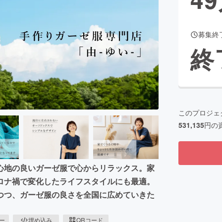
募集終
CAMPFIRE for Social Good
CAMPFIRE Creation
終
CAMPFIREふるさと納税
machi-ya
コミュニティ
このプロジェ
531,135
円の
心地の良いガーゼ服で心からリラックス。家
ロナ禍で変化したライフスタイルにも最適。
つつ、ガーゼ服の良さを全国に広めていきた
ピー
埋め込み
QRコード