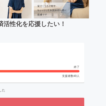
済活性化を応援したい！
終了
支援者数
49
人
した