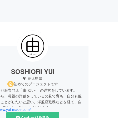
SOSHIORI YUI
鹿児島県
初めてのプロジェクトです
ゼ服専門店「由-ゆい-」の運営をしています。
から、母親の洋裁をしているの見て育ち、自分も服
ることがしたいと思い、洋服店勤務などを経て、自
ド"由-ゆい-"を立ち上げました。
/www.yui-made.com/
メッセージを送る