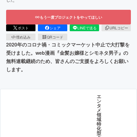
もう一度プロジェクトをやってほしい
ポスト
シェア
LINEで送る
URLコピー
埋め込み
QRコード
2020年のコロナ禍・コミックマーケット中止で大打撃を
受けました。web漫画『金髪お嬢様とシモネタ男子』の
無料連載継続のため、皆さんのご支援をよろしくお願い
します。
エ
ン
タ
メ
領
域
特
化
型