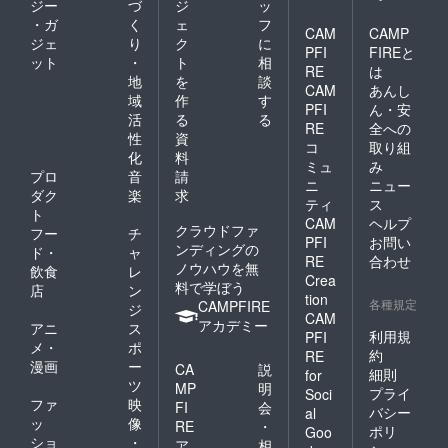
ジー
づ
ジ
ッ
・ガ
く
ェ
フ
CAM
CAMP
ジェ
り
ク
に
PFI
FIREと
ット
・
ト
相
RE
は
地
を
談
CAM
あんし
域
作
す
PFI
ん・安
活
る
る
RE
全への
性
資
コ
取り組
化
料
ミュ
み
プロ
音
請
ニ
ニュー
ダク
楽
求
ティ
ス
ト
CAM
ヘルプ
クラウドファ
フー
チ
PFI
お問い
ンディングの
ド・
ャ
RE
合わせ
ノウハウを無
飲食
レ
Crea
料で学ぼう
店
ン
tion
各種規定
CAMPFIRE
ジ
CAM
アカデミー
アニ
ス
利用規
PFI
メ・
ポ
約
RE
漫画
ー
CA
説
細則
for
ツ
MP
明
プライ
Soci
ファ
映
FI
会
バシー
al
ッ
像
RE
・
ポリ
Goo
ショ
・
ア
相