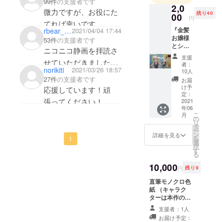
99件
の支援者です
2,0
微力ですが、お役にた
残り40
00
円
てれば幸いです。
『金髪
rbear_campfire
2021/04/04 17:44
お嬢様
53件
の支援者です
とシモ
ニコニコ静画を拝読さ
ネタ男
支援
子』同
せていただきました。
者：
norikiti
2021/03/26 18:57
人誌
10人
面白いコンテンツを作
①・②
27件
の支援者です
お届
巻セッ
成する方に対して買い
け予
応援しています！頑
ト。 ・
定：
支えることが一成人オ
張ってください！
表紙裏
2021
年06
にサイ
タクの嗜みだと考えて
こ
月
ンをさ
の
います。
リ
せてい
タ
ー
ただき
僅かな金額ですが応援
ン
詳細を見る
を
1
ます。
選
させてください。
択
・備考
す
る
欄に宛
名を記
10,000
円
残り9
載くだ
さい。
直筆モノクロ色
紙 （キャラク
ターは本作のヒ
ロイン”ベス”と
支援者：1人
なります。）
お届け予定：