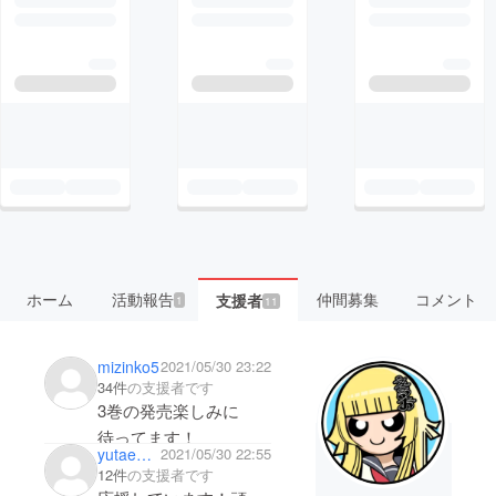
ホーム
活動報告
仲間募集
コメント
支援者
1
11
mizinko5
2021/05/30 23:22
34件
の支援者です
3巻の発売楽しみに
待ってます！
yutaemon5277
2021/05/30 22:55
12件
の支援者です