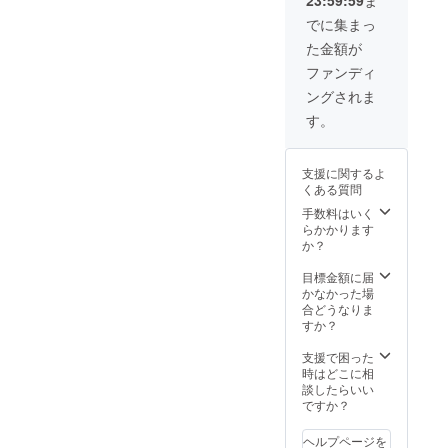
23:59:59
ま
でに集まっ
た金額が
ファンディ
ングされま
す。
支援に関するよ
くある質問
手数料はいく
らかかります
か？
目標金額に届
かなかった場
合どうなりま
すか？
支援で困った
時はどこに相
談したらいい
ですか？
ヘルプページを