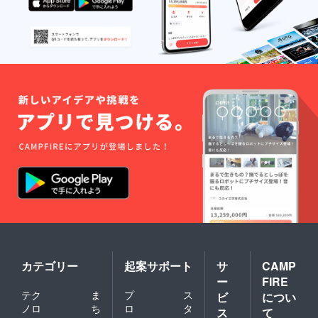
カテゴリー
起案サポート
サ
CAMP
ー
FIRE
テク
ま
プ
ス
ビ
につい
ノロ
ち
ロ
タ
ス
て