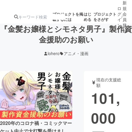
新
ロ
規
グ
会
プロジェクトを掲
はじ
プロジェクト
/
載するには
める
をさがす
イ
員
ン
登
『金髪お嬢様とシモネタ男子』製作資
録
金援助のお願い
人気のプロ
注目のリ
注目の新着プロ
募集終了が近いプ
もうすぐ公開
lohero
アニメ・漫画
ジェクト
ターン
ジェクト
ロジェクト
されます
アート・写真
音楽
現在の支援総
額
101,
テクノロジー・ガジェット
ゲーム・サ
000
映像・映画
書籍・雑誌
2020年のコロナ禍・コミックマー
ビジネス・起業
チャレンジ
ケット中止で大打撃を受けまし