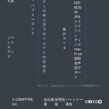
写真
・
ク
HIO
パ
ト
KOS
フ
の
HI
ォ
作
JFA
ー
り
クラ
マ
方
ウド
ン
プ
統
ファ
ス
ロ
計
ン
ソー
ジ
デ
ディ
シャ
ェ
ー
ング
ル
ク
タ
mac
グッ
ト
hi-ya
ド
の
補助
広
金申
め
請サ
方
ポー
ト
「QRコード」は株式会社デンソーウェーブの登録商標です。
© CAMPFIRE,
会社概
採用情
パートナー
Inc.
要
報
募集