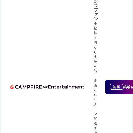
ク
ラ
フ
ァ
ン
手
数
料
0
円
か
ら
実
施
可
能
。
企
画
掲載
無料
か
ら
リ
タ
ー
ン
配
送
ま
で