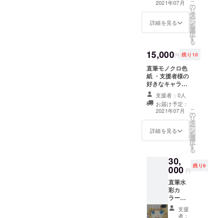
こ
2021年07月
の
リ
タ
ー
ン
詳細を見る
を
選
択
す
る
15,000
円
残り10
直筆モノクロ色
紙 ・支援者様の
好きなキャラク
ターを描かせて
支援者：0人
いただきます！
お届け予定：
（キャラの指定
こ
2021年07月
の
を備考欄にお書
リ
タ
きください。）
ー
ン
（ポーズ、服
詳細を見る
を
選
装、背景の指定
択
す
はできませ
る
ん。）
30,
残り9
000
円
直筆水
彩カ
ラー色
紙
支援
（キャ
者：