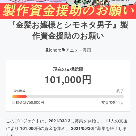
『金髪お嬢様とシモネタ男子』製
作資金援助のお願い
lohero
アニメ・漫画
現在の支援総額
101,000
円
終了
13
%達成
目標金額
750,000
円
支援者数
11
人
このプロジェクトは、
2021/03/13
に募集を開始し、
11
人の支援
により
101,000
円の資金を集め、
2021/05/30
に募集を終了しま
した