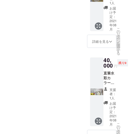
ラク
1人
ターは
お届
本作の
け予
ヒロイ
定：
ン”ベ
2021
年08
ス”で固
こ
月
定とな
の
リ
りま
タ
ー
す）
ン
詳細を見る
を
選
択
す
る
40,
残り9
000
円
直筆水
彩カ
ラー色
紙 ・支
支援
援者様
者：
の好き
1人
なキャ
お届
ラク
け予
ターを
定：
描かせ
2021
年08
ていた
こ
月
だきま
の
リ
す！
タ
ー