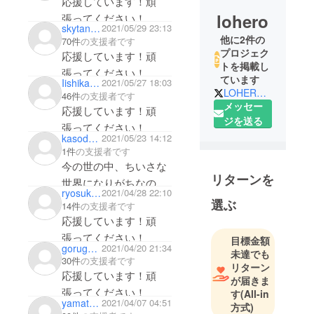
応援しています！頑
lohero
張ってください！
skytansor
2021/05/29 23:13
他に2件の
70件
の支援者です
プロジェク
応援しています！頑
トを掲載し
張ってください！
ています
Iishikawa Hisayuki
2021/05/27 18:03
LOHEROver1
46件
の支援者です
メッセー
応援しています！頑
ジを送る
張ってください！
kasodanihibiki
2021/05/23 14:12
1件
の支援者です
今の世の中、ちいさな
リターンを
世界になりがちなの
ryosuke1994
2021/04/28 22:10
で、創作の中だけでも
選ぶ
14件
の支援者です
色々な場所場面を描く
応援しています！頑
助けになれば幸いで
張ってください！
目標金額
gorugoneion119
2021/04/20 21:34
す。
未達でも
30件
の支援者です
リターン
応援しています！頑
が届きま
張ってください！
す
(All-in
yamatanitan
2021/04/07 04:51
方式)