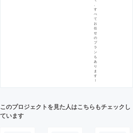
、
す
べ
て
お
任
せ
の
プ
ラ
ン
も
あ
り
ま
す
！
このプロジェクトを見た人はこちらもチェックし
ています