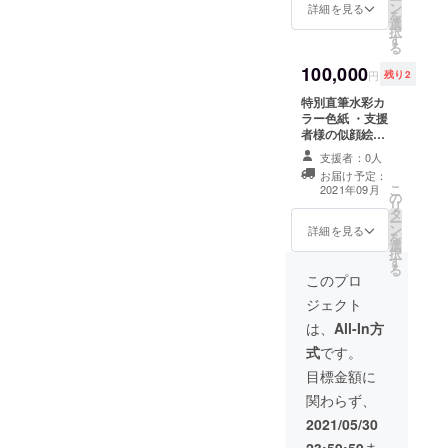
（キャ
ン
詳細を見る
を
ラの指
選
択
定を備
す
る
考欄に
お書き
100,000
円
残り2
くださ
い。）
特別直筆水彩カ
（ポー
ラー色紙 ・支援
ズ、服
者様の似顔絵を
装、背
中心に、『金髪
支援者：0人
景の指
お嬢様とシモネ
お届け予定：
定はで
タ男子』のメイ
こ
2021年09月
きませ
の
ンキャラクター4
リ
ん。）
タ
人（ベス、嵐
ー
ン
山、倉木、下
詳細を見る
を
選
柳）が囲ってい
択
す
る特別なカラー
る
色紙を描かせて
このプロ
いただきます。
ジェクト
・似顔絵ではな
く「このキャ
は、
All-In方
ラ・アイコンを
式
です。
中心に…」など
でもOK。 ・顔
目標金額に
写真のデータは
関わらず、
後程メールにて
やり取りさせて
2021/05/30
いただきます。