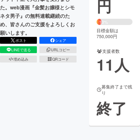
円
た。web漫画『金髪お嬢様とシモ
まちづくり・地域活性化
ネタ男子』の無料連載継続のた
13%
め、皆さんのご支援をよろしくお
目標金額は
CAMPFIRE for Social Good
CAMPFIRE Creation
願いします。
750,000円
CAMPFIREふるさと納税
machi-ya
コミュニティ
ポスト
シェア
LINEで送る
URLコピー
支援者数
11
人
埋め込み
QRコード
募集終了まで残
り
終了