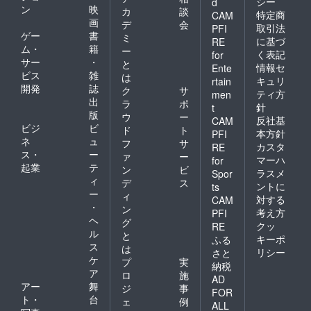
シー
d
ン
映
カ
談
特定商
CAM
画
デ
会
取引法
PFI
ゲー
書
ミ
に基づ
RE
ム・
籍
ー
く表記
for
サー
・
と
情報セ
Ente
ビス
雑
は
キュリ
rtain
開発
誌
ク
サ
ティ方
men
出
ラ
ポ
針
t
版
ウ
ー
反社基
CAM
ビジ
ビ
ド
ト
本方針
PFI
ネ
ュ
フ
サ
カスタ
RE
ス・
ー
ァ
ー
マーハ
for
起業
テ
ン
ビ
ラスメ
Spor
ィ
デ
ス
ントに
ts
ー
ィ
対する
CAM
・
ン
考え方
PFI
ヘ
グ
クッ
RE
ル
と
キーポ
ふる
ス
は
リシー
さと
ケ
プ
実
納税
ア
ロ
施
AD
アー
舞
ジ
事
FOR
ト・
台
ェ
例
ALL