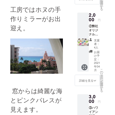
を
なマウ
選
択
ナケア
す
工房ではホヌの手
る
山頂の
2,0
日の出
作りミラーがお出
の写真
00
円
にお礼
迎え。
②弊社
の言葉
オリジ
を添え
ナル交
てお送
通安全
りさせ
支援
バック
て頂き
者：
チャー
ます。
4人
ム・デ
お届
ザイン
け予
お任せ3
定：
種類
2021
年04
セット
こ
月
+お礼の
の
リ
メー
タ
ー
ル：送
ン
詳細を見る
を
料無料
選
択
厳しい
窓からは綺麗な海
す
る
と言わ
3,0
れる
とピンクパレスが
ヨー
00
円
ロッパ
見えます。
③ハワ
安全基
イアン
準をク