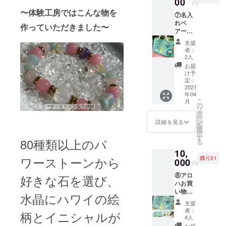
00
を使用
円
ので、
してい
〜体験工房ではこんな物を
⑦名入
清潔に
ます。
れベ
使いや
ホヌ、
作っていただきました〜
アー付
すく、
モンス
きトー
丈夫な
テラ、
支援
トバッ
作りに
フィッ
者：
ク(ベ
なって
シュ
2人
アーの
いま
フック
お届
色と
す。 マ
からい
け予
ムー
スクな
定：
ずれか
ムーは
2021
ども
お一つ
年04
お任せ
ぴった
お選び
こ
月
になり
り収ま
の
頂けま
リ
ま
るサイ
タ
す。✳︎
ー
す)+ク
ズなの
ン
備考欄
詳細を見る
を
クイの
で、マ
選
にホ
択
ストッ
スク
す
ヌ、モ
80種類以上のパ
る
パー付
ケース
ンステ
10,
きハワ
として
ラ、
ワーストーンから
残り21
イアン
000
もお使
フィッ
円
ファブ
い頂け
シュ
⑧アロ
リック
好きな石を選び、
ます。
フック
ハお買
巾着袋
✳︎備考
のう
い物
(色柄お
欄に
ち、い
水晶にハワイの絵
バック
任せ)
ローマ
ずれか
支援
セット
+お礼の
字(8文
のデザ
者：
柄とイニシャルが
(名入れ
メー
字まで)
4人
インを
ベアー
ル：送
でお名