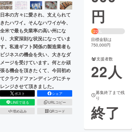
円
まちづくり・地域活性化
日本の方々に愛され、支えられて
きたハワイ。そんなハワイが今、
CAMPFIRE for Social Good
CAMPFIRE Creation
全米で最も失業率の高い州にな
22%
CAMPFIREふるさと納税
machi-ya
コミュニティ
り、大変深刻な状況になっていま
目標金額は
750,000円
す。私達ギフト関係の製造業者も
ビジネスの機会を失い、大きなダ
支援者数
メージを受けています。何とか頑
22
人
張る機会を頂きたくて、今回初め
てクラウドファンディングにチャ
レンジさせて頂きました。
募集終了まで残
ポスト
シェア
り
LINEで送る
URLコピー
終了
埋め込み
QRコード