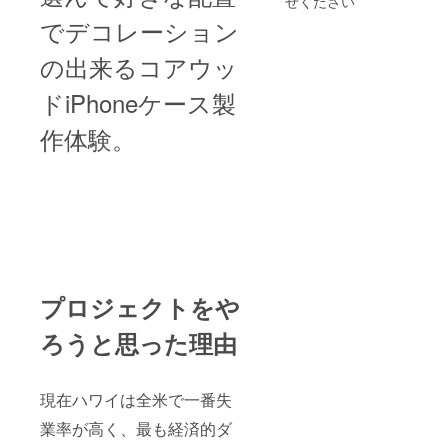
せください
¥1100
格：
でデコレーション
、アロ
トート
ハエコ
バッグ
の出来るコアウッ
バック
¥3800
¥1300
、名入
、ハワ
れベ
ドiPhoneケース製
イアン
アー
ファブ
￥3700(
作体験。
リック
※海外直
巾着
送料
¥1000
¥1700
+国内送
含む)、
料 ※名
ハワイ
入れの
アン
場合、
ファブ
通常は
リック
海外か
巾着
らの直
¥1000+
送とな
プロジェクトをや
国内送
るため
料 ※名
直送料
入れの
ろうと思った理由
がかか
場合、
りま
通常は
す。
海外か
らの直
現在ハワイは全米で一番失
送とな
業率が高く、最も経済的ダ
るため
直送料