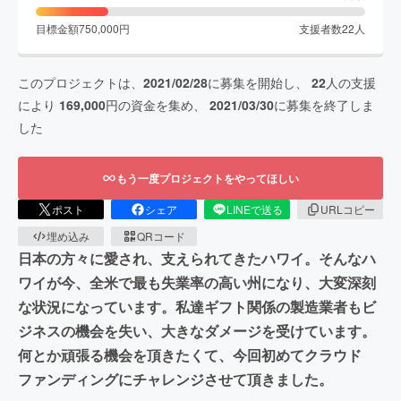
目標金額
750,000
円
支援者数
22
人
このプロジェクトは、
2021/02/28
に募集を開始し、
22
人の支援
により
169,000
円の資金を集め、
2021/03/30
に募集を終了しま
した
もう一度プロジェクトをやってほしい
ポスト
シェア
LINEで送る
URLコピー
埋め込み
QRコード
日本の方々に愛され、支えられてきたハワイ。そんなハ
ワイが今、全米で最も失業率の高い州になり、大変深刻
な状況になっています。私達ギフト関係の製造業者もビ
ジネスの機会を失い、大きなダメージを受けています。
何とか頑張る機会を頂きたくて、今回初めてクラウド
ファンディングにチャレンジさせて頂きました。