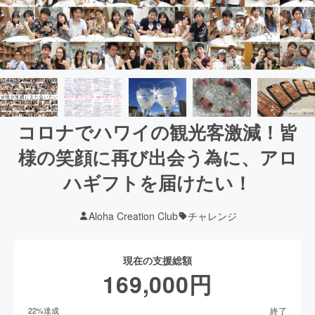
コロナでハワイの観光客激減！皆
様の笑顔に再び出会う為に、アロ
ハギフトを届けたい！
Aloha Creation Club
チャレンジ
現在の支援総額
169,000
円
終了
22
%達成