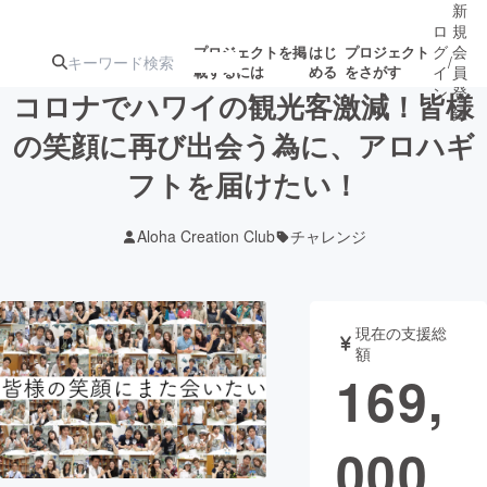
新
ロ
規
グ
会
プロジェクトを掲
はじ
プロジェクト
/
載するには
める
をさがす
イ
員
ン
登
コロナでハワイの観光客激減！皆様
録
の笑顔に再び出会う為に、アロハギ
フトを届けたい！
人気のプロ
注目のリ
注目の新着プロ
募集終了が近いプ
もうすぐ公開
ジェクト
ターン
ジェクト
ロジェクト
されます
Aloha Creation Club
チャレンジ
アート・写真
音楽
現在の支援総
テクノロジー・ガジェット
ゲーム・サ
額
169,
映像・映画
書籍・雑誌
000
ビジネス・起業
チャレンジ