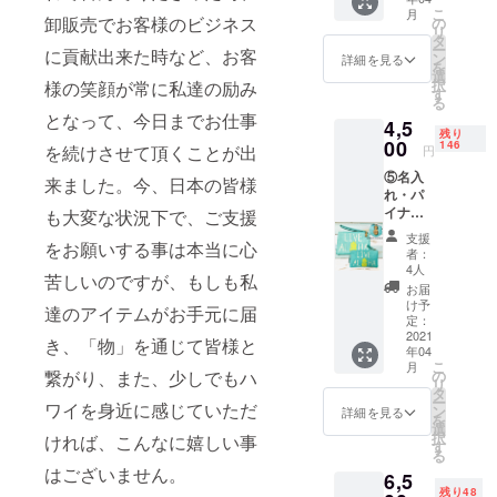
ドをあ
バ
格
こ
月
しらっ
卸販売でお客様のビジネス
リュー
の
¥780x3
リ
たバッ
ギフト
タ
+国内送
ー
に貢献出来た時など、お客
ク
をご用
ン
料
詳細を見る
を
チャー
意させ
選
択
様の笑顔が常に私達の励み
ム+お礼
て頂き
す
る
のメー
ます。
となって、今日までお仕事
4,5
ル：送
中には
残り
料無料
00
バ
146
を続けさせて頂くことが出
円
手でな
リュー
⑤名入
でてい
¥5000
来ました。今、日本の皆様
れ・パ
くうち
以上の
イナッ
も大変な状況下で、ご支援
に、更
ギフト
プルコ
に木に
もご用
支援
をお願いする事は本当に心
アウッ
艶が出
意して
者：
ド
て深み
います
4人
苦しいのですが、もしも私
チャー
が増し
ので、
お届
ム付き
ていく
開けて
け予
達のアイテムがお手元に届
ポーチ&
のが特
定：
からの
小物入
2021
徴で
お楽し
き、「物」を通じて皆様と
年04
れ+お礼
す。ま
みです♪
こ
月
のメー
た、ア
繋がり、また、少しでもハ
の
＊日本
リ
ル：送
クセン
タ
国内市
ー
ワイを身近に感じていただ
料無料
トには
ン
場予想
詳細を見る
を
中地は
スワロ
選
価格
択
ければ、こんなに嬉しい事
ナイロ
フス
す
¥3000
る
ン素材
キーの
以上+国
はございません。
6,5
になっ
ドット
内送料
残り48
ている