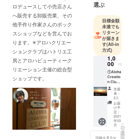
選ぶ
ロデュースして小売店さん
へ販売する卸販売業、その
目標金額
他手作り作家さんのボック
未達でも
リターン
スショップなどを営んでお
が届きま
ります。✳︎アロハクリエー
す
(All-in
方式)
ションクラブはハトリエ工
1,0
房とアロハビューティーク
00
円
リエーション主催の総合型
①Aloha
Creatio
ショップです。
n Club
からの
支援
お礼の
者：
メー
2人
ル： 私
お届
達がハ
け予
ワイで
定：
撮影し
2021
年03
た写真
こ
月
の中
の
リ
で、一
タ
ー
番好き
ン
詳細を見る