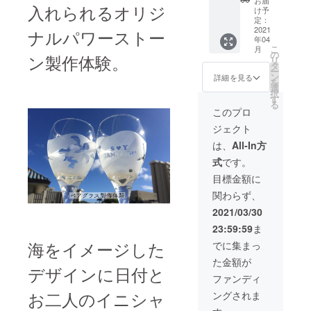
ご指定
お届
入れられるオリジ
付き
料無料
前をご
け予
くださ
トート
スタッ
定：
記入く
い。 ＊
バック+
2021
フお手
ナルパワーストー
ださ
日本国
年04
小物
製ムー
い。 ＊
内市場
こ
月
ポーチ
ムーを
の
日本国
予想価
ン製作体験。
リ
+デザイ
着たベ
タ
内市場
格
ー
ンお任
アーが
ン
予想価
詳細を見る
¥3,800+
を
せ・大
抱っこ
選
格：
国内送
択
容量折
してい
す
ポーチ
料(但し
る
りたた
るハー
¥1800
このプロ
日本で
み式ア
トのコ
、小物
はクラ
ジェクト
ロハエ
アウッ
入れ
ウド
コバッ
ドにお
￥1300
は、
All-In方
ファン
ク１
名前が
、名入
ディン
式
です。
個)+ ク
入れら
れコア
グのみ
クイの
れる
ウッド
目標金額に
入手可)
ストッ
トート
チャー
関わらず、
パー付
バック
ム
きハワ
です。
￥3200(
2021/03/30
イアン
✳︎備考
※海外直
23:59:59
ま
ファブ
欄に
送料
リック
ローマ
海をイメージした
¥1700
でに集まっ
巾着(色
字(10文
含
た金額が
柄お任
字まで)
む)+国
デザインに日付と
せ) +お
でお名
内送料
ファンディ
礼の
前をご
※名入れ
お二人のイニシャ
ングされま
メー
記入く
の場
ル：送
ださ
合、通