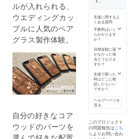
す。
ルが入れられる、
料無料
い。 ハ
常は海
✳︎備考
ワイア
外から
欄に
ンファ
ウエディングカッ
の直送
支援に関するよ
ローマ
ブリッ
となる
くある質問
字(10文
クの巾
ため直
プルに人気のペア
字まで)
着袋に
手数料はいく
送料が
でお名
はクク
らかかります
かかり
グラス製作体験。
前をご
イにハ
か？
ます。
記入く
ンドペ
ださ
イント
目標金額に届
い。 ＊
した可
かなかった場
日本国
愛いス
合どうなりま
内市場
トッ
すか？
予想価
パーが
格：
ついて
支援で困った
トート
いま
時はどこに相
バッグ
す。ご
談したらいい
¥3800
旅行の
ですか？
、名入
際のコ
れベ
スメ入
ヘルプページを
アー
れなど
見る
￥3700(
にも最
自分の好きなコア
※海外直
適のサ
送料
イズで
このプロジェクト
¥1700
す。 ＊
ウッドのパーツを
の問題報告は
こち
含む)、
日本国
小物
ら
よりお問い合わ
内市場
選んで好きな配置
ポーチ
予想価