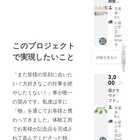
雑貨お
リアー
楽しみ
した3M
支援
袋+お礼
社製の
者：
のメー
反射素
5人
ル：送
材を
お届
料無料
使った
け予
お楽し
リフレ
定：
み袋に
2021
クター
年04
はス
バック
このプロジェクト
こ
月
タッフ
チャー
の
リ
お手製
ム。400
タ
で実現したいこと
ー
小物や
メート
ン
詳細を見る
を
同業他
ル以上
選
択
社の人
先の車
す
る
気雑貨
のヘッ
「また皆様の笑顔に会いた
3,0
など、
ドライ
約100種
00
トに反
い！大好きなこの仕事を絶
円
類以上
応して
④クラ
のハワ
やしたくない！」事が唯一
人の存
ウド
イ雑貨
在を知
ファン
の望みです。私達は常に
からラ
らせ、
ディン
ンダム
交通事
支援
「物」を通じてお客様と携
グ限
に数点
故から
者：
定、最
選択
守りま
8人
わってきました。体験工房
高級
し、合
す。＊
お届
カー
計
日本国
け予
でお客様が記念品を完成さ
リーコ
¥3000
定：
内市場
アウッ
2021
以上の
予想価
れて喜んでくださった時、
年04