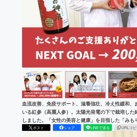
まちづくり・地域活性化
血流改善、免疫サポート、滋養強壮、冷え性緩和、
いる紅参（高麗人参）。太陽光発電の下で栽培した
しました。「女性の美容と健康」を目指した「みも
ポスト
シェア
LINEで送る
URLコ