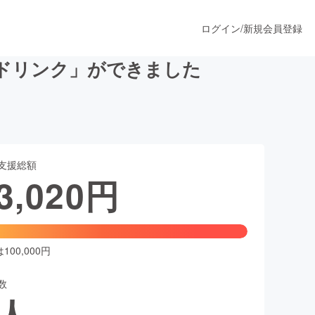
ログイン
/
新規会員登録
参ドリンク」ができました
うすぐ公開されます
支援総額
プロダクト
3,020
円
ファッション
スポーツ
00,000円
数
ア
ソーシャルグッド
人