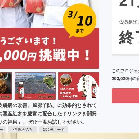
募集終
CAMPFIRE for Social Good
CAMPFIRE Creation
終
CAMPFIREふるさと納税
machi-ya
コミュニティ
このプロジェ
263,020
円の
皮膚病の改善、風邪予防、に効果的とされて
純国産紅参を豊富に配合したドリンクを開発
りの神泉」。ぜひ一度お試しください。
ピー
埋め込み
QRコード