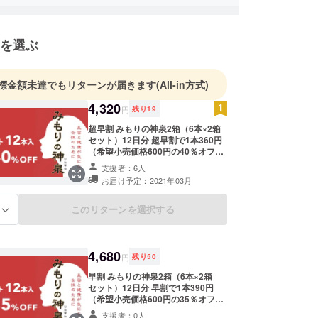
を選ぶ
標金額未達でもリターンが届きます
(All-in方式)
4,320
円
残り
19
超早割 みもりの神泉2箱（6本×2箱
セット）12日分 超早割で1本360円
（希望小売価格600円の40％オフ）
送料は弊社負担 配達日のご指定は受
支援者：6人
けかねますが、配達時間帯のご希望
お届け予定：2021年03月
は、オプション欄にてご連絡くださ
い。
このリターンを選択する
る
4,680
円
残り
50
早割 みもりの神泉2箱（6本×2箱
セット）12日分 早割で1本390円
（希望小売価格600円の35％オフ）
送料は弊社負担 配達日のご指定は受
支援者：0人