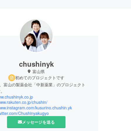
chushinyk
富山県
初めてのプロジェクトです
年、富山の製薬会社「中新薬業」のプロジェクト
す。
ww.chushinyk.co.jp
www.rakuten.co.jp/chushin/
/www.instagram.com/kusurino.chushin.yk
twitter.com/Chushinyakugyo
メッセージを送る