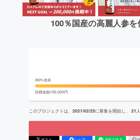
100％国産の高麗人参
263
%達成
目標金額
100,000
円
このプロジェクトは、
2021/02/25
に募集を開始し、
21
ポスト
シェア
LINEで送る
U