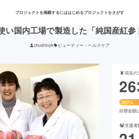
プロジェクトを掲載するには
はじめる
プロジェクトをさがす
を使い国内工場で製造した「純国産紅
chushinyk
ビューティー・ヘルスケア
注目のリターン
注目の新着プロジェクト
募集終了が近いプロジェクト
も
現在の
音楽
舞台・パフォーマンス
26
ゲーム・サービス開発
フード・飲食店
263%
書籍・雑誌出版
アニメ・漫画
目標金額は1
支援者
チャレンジ
ビューティー・ヘルスケ
21