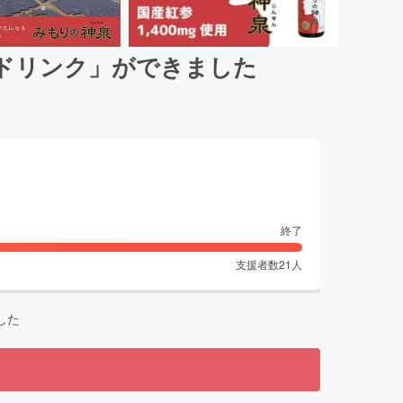
参ドリンク」ができました
終了
支援者数
21
人
した