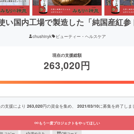
を使い国内工場で製造した「純国産紅
chushinyk
ビューティー・ヘルスケア
現在の支援総額
263,020
円
人の支援により
263,020
円の資金を集め、
2021/03/10
に募集を終了しま
もう一度プロジェクトをやってほしい
RLコピー
埋め込み
QRコード