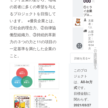
000
円
ライ企
の若者に多くの希望を与え
①ミラ
業図鑑
イ企業
（１
るプロジェクトを目指して
プロ
冊） ④
ジェク
限定ス
います。 ※優良企業とは、
支援
ト学生
テッ
者：
チーム
カー
①社会的理念力、②自律協
1人
から
(2種
お届
働型組織力、③持続的革新
お礼の
類、各
け予
メッ
１枚ず
定：
力の３つの力と11の項目の
セージ
2021
つ) ⑤限
年04
(メール)
定マス
一定基準を満たした企業の
こ
月
②来場
ク（1
の
リ
した子
枚、ホ
タ
こと。
ー
供たち
ワイト
ン
詳細を見る
を
の感想
orチャ
選
択
(スライ
コー
す
る
ド
ル） 約
このプロ
ショー)
12×30
ジェクト
③ミラ
㎝（広
イ企業
げた状
は、
All-In方
図鑑
態） ※
式
です。
（１
マスク
冊） ④
の色は
目標金額に
限定ス
選択不
関わらず、
テッ
可と
カー
なって
2021/03/27
(2種
いま