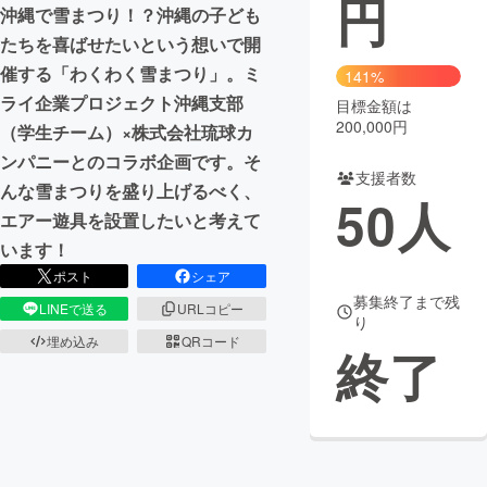
円
沖縄で雪まつり！？沖縄の子ども
まちづくり・地域活性化
たちを喜ばせたいという想いで開
催する「わくわく雪まつり」。ミ
141%
ライ企業プロジェクト沖縄支部
目標金額は
CAMPFIRE for Social Good
CAMPFIRE Creation
200,000円
（学生チーム）×株式会社琉球カ
CAMPFIREふるさと納税
machi-ya
コミュニティ
ンパニーとのコラボ企画です。そ
支援者数
んな雪まつりを盛り上げるべく、
50
人
エアー遊具を設置したいと考えて
います！
ポスト
シェア
募集終了まで残
LINEで送る
URLコピー
り
埋め込み
QRコード
終了