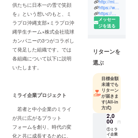
http://miraikigyouzukan.jp/
供たちに日本一の雪で笑顔
のミライが
https://www.instagram.com/miraikigyou.p/
共に広がる
を』という想いのもと、ミ
https://m.facebook.com/miraprooki/
メッセー
プラット
ラプロ沖縄支部×ミラプロ沖
ジを送る
フォームを
縄学生チーム×株式会社琉球
創るプロ
ジェクトで
カンパニーの3つがコラボし
す。私たち
て発足した組織です。では
リターンを
学生チーム
各組織について以下に説明
は沖縄県内
選ぶ
いたします。
の学生と県
内企業の関
目標金額
係性が希薄
未達でも
であること
リターン
に課題に賛
ミライ企業プロジェクト
が届きま
同し、その
す
(All-in
方式)
架け橋にな
若者と中小企業のミライ
れたらと思
2,0
が共に広がるプラット
00
い発足しま
円
フォームを創り、時代の変
した。
①ミラ
イ企業
学生自ら、
化と共に成長するために、