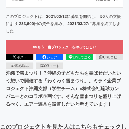
このプロジェクトは、
2021/03/12
に募集を開始し、
50
人の支援
により
283,500
円の資金を集め、
2021/03/27
に募集を終了しま
した
もう一度プロジェクトをやってほしい
ポスト
シェア
LINEで送る
URLコピー
埋め込み
QRコード
沖縄で雪まつり！？沖縄の子どもたちを喜ばせたいとい
う想いで開催する「わくわく雪まつり」。ミライ企業プ
ロジェクト沖縄支部（学生チーム）×株式会社琉球カン
パニーとのコラボ企画です。そんな雪まつりを盛り上げ
るべく、エアー遊具を設置したいと考えています！
このプロジェクトを見た人はこちらもチェックし