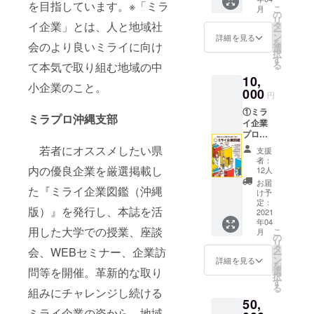
(メール)
を目指しています。※「ミラ
こ
月
②来場
の
リ
した子
イ企業」とは、人と地域社
タ
ー
供たち
ン
詳細を見る
を
会のより良いミライに向け
の感想
選
択
(スライ
す
る
て本気で取り組む地域の中
ド
10,
ショー)
小企業のこと。
③ミラ
000
円
イ企業
①ミラ
図鑑
ミラプロ沖縄支部
イ企業
（１
プロ
冊） ④
ジェク
限定ス
若者にオススメしたい県
支援
ト学生
テッ
者：
チーム
内の優良企業を厳選掲載し
カー (2
12人
から お
種類、
お届
た『ミライ企業図鑑（沖縄
礼の
各１枚
け予
メッ
ずつ)
定：
版）』を発行し、本誌を活
セージ
2021
年04
(メール)
用した大学での授業、座談
こ
月
②来場
の
リ
した子
タ
会、WEBセミナー、企業訪
ー
供たち
ン
詳細を見る
を
の感想
問等を開催。革新的な取り
選
択
（スラ
す
る
組みにチャレンジし続ける
イド
50,
ショー
ミライ企業の姿から、地域
） ③ミ