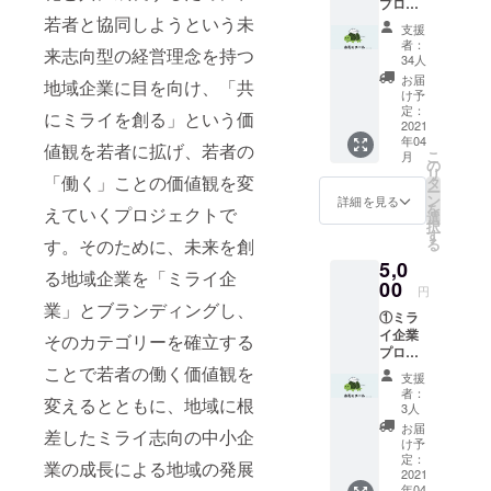
プロ
企業訪問や
若者と協同しようという未
ジェク
支援
学生同士に
ト学生
者：
来志向型の経営理念を持つ
チーム
よる様々な
34人
から お
お届
テーマで
地域企業に目を向け、「共
礼の
け予
トークセッ
メッ
定：
にミライを創る」という価
セージ
2021
ションなど
年04
(メール)
値観を若者に拡げ、若者の
こ
を行ってい
月
②来場
の
リ
した子
「働く」ことの価値観を変
ます。SNS
タ
ー
供たち
ン
詳細を見る
などを通じ
を
えていくプロジェクトで
の感想
選
択
て、これま
（スラ
す
す。そのために、未来を創
る
イド
での活動報
5,0
ショー
る地域企業を「ミライ企
告を行って
） ③ミ
00
円
いますので
ライ企
業」とブランディングし、
①ミラ
業図鑑
是非とも立
イ企業
（１
そのカテゴリーを確立する
ち寄ってみ
プロ
冊）
ジェク
ことで若者の働く価値観を
てくださ
支援
ト学生
者：
い。
変えるとともに、地域に根
チーム
3人
から
お届
差したミライ志向の中小企
お礼の
け予
メッ
定：
業の成長による地域の発展
セージ
2021
年04