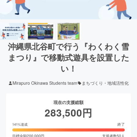
沖縄県北谷町で行う『わくわく雪
まつり』で移動式遊具を設置した
い！
Mirapuro Okinawa Students team
まちづくり・地域活性化
現在の支援総額
283,500
円
終了
141
%達成
目標金額
200,000
円
支援者数
50
人