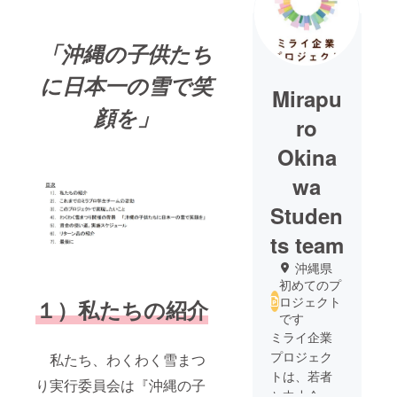
「沖縄の子供たち
に日本一の雪で笑
Mirapu
顔を」
ro
Okina
wa
Studen
ts team
沖縄県
初めてのプ
ロジェクト
１）私たちの紹介
です
ミライ企業
プロジェク
私たち、わくわく雪まつ
トは、若者
り実行委員会は『沖縄の子
と中小企業