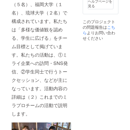
ヘルプページを
（５名）、福岡大学（１
11.5cm
きませ
見る
、横18
んので
名）、琉球大学（２名）で
㎝、底
ご了承
マチ7.2
くださ
構成されています。私たち
このプロジェクト
㎝ ※⑤
い。⑥
の問題報告は
こち
はホワ
の色
は「多様な価値観を認め
イトと
ら
よりお問い合わ
は、イ
チャ
メージ
る、学生に広げる」をチー
せください
コール
写真と
ム目標として掲げていま
の２色
同じ色
をご用
になり
す。私たちの活動は、①ミ
意して
ます。
おりま
ライ企業への訪問・SNS発
す。し
かし、
信、②学生同士で行うトー
色の選
択はで
クセッション、などが主に
きませ
んので
なっています。活動内容の
ご了承
詳細は（２）これまでのミ
くださ
い。
ラプロチームの活動で説明
⑥、⑦
の色は
します。
イメー
ジ写真
と同じ
色にな