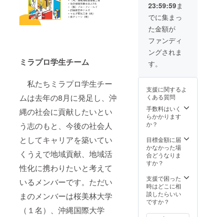
23:59:59
ま
類、各
す。 ⑥
１枚ず
限定
でに集まっ
つ) ⑤限
トート
た金額が
定マス
バッグ
ク（2
（1つ）
ファンディ
枚） 約
縦37
ングされま
12㎝
㎝、横
ミラプロ学生チーム
×30㎝
36㎝、
す。
（広げ
底マチ
た状
11
私たちミラプロ学生チー
態） ⑥
㎝、
支援に関するよ
限定
持ち
ムは去年の8月に発足し、沖
くある質問
トート
手59.5
バッグ
㎝ ※⑤
手数料はいく
縄の社会に貢献したいとい
（１
につき
らかかります
つ）縦
まして
か？
う志のもと、今後の社会人
37㎝、
は、ホ
横36
としてキャリアを築いてい
ワイト
目標金額に届
㎝、底
とチャ
かなかった場
くうえで地域貢献、地域活
マチ11
コール
合どうなりま
㎝、
の２色
すか？
性化に携わりたいと考えて
をご用
持ち
意して
支援で困った
いるメンバーです。ただい
手59.5
おりま
時はどこに相
㎝ ⑦限
す。し
談したらいい
まのメンバーは桜美林大学
定ポー
かし、
ですか？
チ（１
（１名）、沖縄国際大学
色の選
つ）縦
択はで