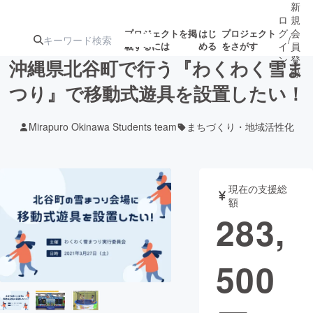
新
ロ
規
グ
会
プロジェクトを掲
はじ
プロジェクト
/
載するには
める
をさがす
イ
員
ン
登
沖縄県北谷町で行う『わくわく雪ま
録
つり』で移動式遊具を設置したい！
人気のプロ
注目のリ
注目の新着プロ
募集終了が近いプ
もうすぐ公開
Mirapuro Okinawa Students team
まちづくり・地域活性化
ジェクト
ターン
ジェクト
ロジェクト
されます
アート・写真
音楽
現在の支援総
額
283,
テクノロジー・ガジェット
ゲーム・サ
500
映像・映画
書籍・雑誌
ビジネス・起業
チャレンジ