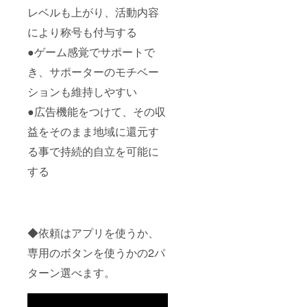
ど、ご
ど) ⑤理
能で
る。 こ
レベルも上がり、活動内容
希望の
念・ポ
す。 詳
のよう
ものに
により称号も付与する
イン
しくは
に個性
近づけ
ト・想
一般社
によ
●ゲーム感覚でサポートで
る事が
いなど※
団法人
り、ど
できま
あれば
コミュ
のよう
き、サポーターのモチベー
すの
お願い
ニケー
な事に
で、ご
します
ション
向いて
ションも維持しやすい
検討下
⑥参考
クオー
いるの
さい。
にした
シェン
かの傾
●広告機能をつけて、その収
ロゴ作
いデザ
ト協会
向が分
成の場
イン
益をそのまま地域に還元す
のHPを
かりま
合 ①表
（具体
ご参照
す。 人
る事で持続的自立を可能に
記する
的にイ
くださ
間関係
文字 ②
メージ
い。 ※
の相性
する
希望の
しやす
応援者
も分か
カ
いもの
の江田
るの
ラー、
や参考
さんは
で、夫
単色or
資料を
こちら
婦間な
カラフ
添付く
の代表
どでお
ル(系統
ださ
理事で
互いに
◆依頼はアプリを使うか、
でもOK
い。な
す。
気を付
です) ③
けれ
専用のボタンを使うかの2パ
https://
けた方
使用用
ば、
www.cq
が良い
途・作
ターン選べます。
トップ
a.or.jp/
事など
成サイ
画像の
※リター
も見え
ズ ④希
ロゴの
ンの日
ます。
望のイ
中で、
程は、
企業や