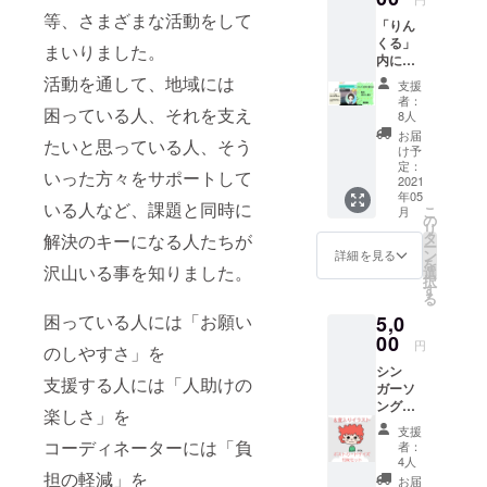
を送ら
いる方
等、さまざまな活動をして
仕組み作り
「りん
せて頂
の称号
くる」
に注力して
きま
です。
まいりました。
内に
す。 音
今の
いきます！
て、称
源送付
活動を通して、地域には
所、特
支援
号「支
の詳細
別な効
者：
えし
困っている人、それを支え
につい
果はあ
8人
者」を
ては、
りませ
お届
たいと思っている人、そう
使える
メール
ん。 他
け予
ように
にてご
定：
の称号
いった方々をサポートして
なりま
2021
連絡さ
系リ
年05
す。 地
せて頂
ターン
いる人など、課題と同時に
こ
月
域支援
きま
の
とは、
リ
システ
す。 ※
タ
表記が
解決のキーになる人たちが
ー
ム「り
デジタ
ン
変わる
詳細を見る
を
んく
沢山いる事を知りました。
ル音源
選
以外は
択
る」に
ですの
す
特に違
る
共感頂
で、現
いもあ
困っている人には「お願い
5,0
き、応
物のCD
りませ
援して
00
は届き
んが、
円
のしやすさ」を
頂いた
ません
３つを
シン
方専用
のでご
同時に
支援する人には「人助けの
ガーソ
の称号
理解の
購入す
ングラ
をご用
上お選
る事も
楽しさ」を
イター
意しま
びくだ
可能で
支援
であ
す。 こ
さい。
コーディネーターには「負
す。 ※
者：
り、イ
ちら
◆プロ
4人
アプリ
ラスト
担の軽減」を
は、
フィー
内で一
お届