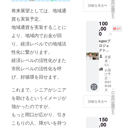
（対応
タ
語って
相手の
しま
を感じ
ー
り、生
すので
ティな
参加人
ン
欲し
詳細を見る
考えや
す。 基
にくい
を
きやす
ご了承
どの大
数は開
選
将来展望としては、地域通
い！福
気持
本対応
のか。
択
くなり
くださ
人数用
催内容
す
祉の人
ち、価
範囲は
例えば
る
ますの
い。 ※
です。
貨も実装予定。
やご用
材育成
値観や
南大
◆一人
で、ぜ
100
チケッ
人数限
意いた
につい
行動が
阪、そ
でもく
ひお試
地域通貨を実装することに
ト有効
定です
,00
だく体
て聞い
理解で
残り1
れ以外
もくと
しくだ
期限
が割引
制によ
0
てみた
きるよ
の地域
円
仕事を
より、地域内でお金が回
さい。
2021年
価格で
り異な
い！と
うにな
はご相
こなす
詳しく
5月1日
対応さ
egaoプ
りま
いう方
り、対
り、経済レベルでの地域活
談下さ
のに向
は一般
～2022
せて頂
ロジェ
す） ・
は是非
人関係
い。
いてい
社団法
年4月30
きま
クト代
スマホ
ご依頼
性化に繋がります。
のスト
（別途
る個
人コ
日迄
す。 今
表であ
教室 ・
くださ
レスが
交通費
支援
性。 会
ミュニ
回
る高岡
経済レベルの活性化がまた
ZOOM
い！ ↓
大きく
者：
を頂戴
話性：
ケー
75,000
秀明さ
教室 ・
ぬくも
0人
軽減さ
する可
低い 交
ション
市民レベルの活性化を呼
円 診
んの講
YouTub
りの
れま
お届
能性が
流性：
クオー
断+解説
演依頼
e教室
HP↓
け予
す。 人
ござい
低い 会
び、好循環を回せます。
シェン
相談
権。 合
・SNS
定：
http://w
間関係
ます）
話性が
ト協会
約50分/
同会社
2021
教室 ・
ww.npo
に必要
※講演依
高くな
のHPを
年09
人 基本
Le’coeu
クラブ
-
不可欠
頼チ
これまで、シニアがシニア
ると、
こ
ご参照
月
は
r代表 介
ハウス
の
nukum
なコ
ケット
人と話
リ
くださ
ZOOM
護コン
教室 な
タ
ori.com
を助けるというイメージが
ミュニ
有効期
したく
ー
い。 ※
対応
シェル
どな
ン
/ ↓ぬく
詳細を見る
ケー
限2021
なる傾
を
応援者
（訪問
ジュ
ど、
強かったのですが、
選
もりの
ション
年9月1
向にあ
択
の江田
やクラ
egaoプ
様々な
す
Facebo
力を、
日～
りま
る
さんは
もっと間口が広がり、引き
ブハウ
ロジェ
教室か
ok↓
体系
2022年
す。 交
こちら
150
スは要
クト代
らお選
https://
化・数
8月31日
流性が
の代表
こもりの人、障がいを持つ
相談）
表 一般
,00
び下さ
www.fa
値化・
迄
高い
理事で
四ヶ所
社団法