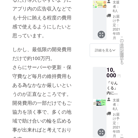
ました♪
それ以
ター 中
ば、付
支援
卒業を
構造分
フォー
外にも
学2年生
者：
与させ
目指
アプリ内の広告収入などで
析)テス
スプレ
様々な
8人
になっ
て頂き
す。 現
トと分
イスさ
パーツ
た翌日
お届
も十分に賄える程度の費用
ます。
在、5月
析解
んのHP
が入っ
け予
から学
詳しい
にクラ
説。【1
も
定：
ており
感で使えるようにしたいと
校に行
付与方
ウド
名分】
2021
チェッ
ますの
かない
法につ
ファン
年05
人数限
思っています。
クして
で、ア
選択を
きまし
ディン
こ
月
定です
みて下
の
クセサ
して、
ては、
グを実
リ
が割引
さい！
タ
リーや
デモク
改めて
施して
ー
しかし、最低限の開発費用
価格で
https://f
ン
魔法道
詳細を見る
ラ
ご連絡
資金を
を
対応さ
ourthpl
選
具を作
ティッ
させて
集め、8
択
だけで約100万円。
せて頂
ace-
す
るのに
クス
頂きま
月に
る
きま
gg.com/
最適で
クール
す。 ※
さらにサーバーや更新・保
「10代
10,
す。
閉じる
す！ 付
ASOVIV
画面は
フェ
（少し
000
属して
守費など毎月の維持費用も
A!に通
円
開発中
ス」を
時間が
いるリ
う15
のもの
主宰す
「りん
短くな
ある為なかなか厳しいとい
ング
才。 好
です。
る準備
くる」
りま
も、ハ
きな音
実際の
を進め
内に
うのが正直なところです。
す） 今
ンドメ
楽やイ
画面と
てい
て、称
回
イドの
ラスト
支援
は異な
る。
開発費用の一部だけでもご
号
7,500
アクセ
者：
を通し
る可能
Instagr
「Giver
円 診
8人
ントに
て自分
性がご
協力を頂く事で、多くの地
am ＠
」を使
断+解
使うと
お届
の思い
ざいま
shia_de
えるよ
説 約
け予
〇。 ※
や感性
域で助け合いの輪を広める
す。
su12
うにな
50分/人
定：
リング
を表
YouTub
りま
2021
基本は
事が出来ればと考えており
のデザ
現。 こ
e @詩
年05
す。 地
ZOOM
インは
の春中
こ
愛
月
域支援
対応