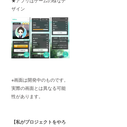
★アプリはゲームの様なデ
資料を
沿った
日迄
こちら
添付く
ザイン
イラス
の代表
ださ
トが作
理事で
い。な
成可能
す。
けれ
です）
https://
ば、
②希望
www.cq
トップ
のイ
a.or.jp/
画像の
メージ
※リター
ロゴの
(シンプ
ンの日
中で、
ル・カ
程は、
どのロ
ラフ
申し込
ゴがご
ル・高
み順に
希望の
級感・
スケ
イメー
親しみ
ジュー
ジに近
やす
ル調整
いか選
く・女
させて
択） ⑦
性的な
頂きま
※画面は開発中のものです。
納品
ど) ③参
す。 申
ファイ
考にし
込が多
実際の画面とは異なる可能
ル形式
たいイ
くなっ
似顔
ラスト
た場合
性があります。
絵・イ
や写真
は、調
ラスト
（参考
整日程
作成の
画像の
が遅く
場合 ①
中で、
なる場
使用用
ご希望
合がご
途・作
【私がプロジェクトをやろ
のイ
ざいま
成サイ
メージ
すので