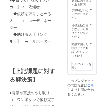
支援に関するよ
ド ・厚
なりま
ト有効
みて下
・打合
ディン
で、新
有効期
りま
くある質問
生労働
す。 協
期限
さい！
カー】→ 依頼者
せ後
グ完了
たな発
限2021
す。 交
省主催
賛頂い
2021年
https://f
手数料はいく
に、ご
後の
想を思
年9月1
流性が
・日本
ている
◆依頼を取りまとめる
5月1日
ourthpl
らかかります
依頼を
メール
いつき
日～
高い
の10社
フォー
～2022
ace-
か？
受けて
でもや
自分で
2022年
と、一
・NPO
人 → コーディネー
スプレ
年4月30
gg.com/
から1週
り取り
決断も
8月31日
人でい
法人で
イス様
日迄
目標金額に届
間弱の
させて
出来
迄
るのが
ター
は初の
のHPは
かなかった場
お時間
頂く内
る。 尊
寂しく
受賞
コチラ↓
合どうなりま
を頂き
容です
◆助ける人【リンク
重性が
なりま
https://
https://f
すか？
ますの
が、一
低い事
す。 ◆
career-
ourthpl
で、ご
ルー】 → サポーター
部記載
で、自
リー
award.
ace-
支援で困った
了承く
させて
分の意
ダー
mhlw.g
gg.com/
時はどこに相
ださ
頂きま
見を
シップ
o.jp/col
談したらいい
い。 ※
す。 以
しっか
をとっ
umn/col
ですか？
公序良
下の情
りも
て、ど
umn09.
俗に反
報が具
ち、周
んどん
html ※
するよ
体的で
ヘルプページを
りに流
突き進
講演内
うな依
あるほ
見る
されに
むのに
容や日
【上記課題に対す
頼につ
ど、ご
くい。
向いて
程に、
いては
希望の
幸福性
いる個
どのよ
る解決策】
お受け
ものに
が高い
性。 創
このプロジェクト
うな依
できま
近づけ
事で、
造性：
頼にし
の問題報告は
こち
せんの
る事が
失敗を
高い 尊
たいか
ら
よりお問い合わ
で、ご
できま
恐れず
重性：
は事前
●電話や直接のやり取り
了承く
せください
すの
突き進
低い 幸
にご相
ださ
で、ご
むこと
福性：
→ ワンボタンで依頼完了
談下さ
い。 ※
検討下
が出来
高い 創
い。 ※
依頼可
さい。
る。 こ
造性が