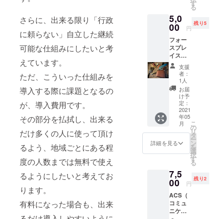
8,000円
※送付さ
す
以外は
クス
す。 ※
る
分の
せて頂
特に違
クール
画面は
5,0
様々な
きます
さらに、出来る限り「行政
いもあ
ASOVIV
開発中
残り5
ハンド
00
ので、
りませ
A!に通
円
のもの
メイド
に頼らない」自立した継続
送り先
んが、
う15
です。
フォー
パーツ
の情報
３つを
才。 好
実際の
可能な仕組みにしたいと考
スプレ
をセッ
は必ず
同時に
きな音
画面と
イスさ
トにし
ご入力
購入す
楽やイ
は異な
えています。
んで
ていま
下さ
る事も
ラスト
支援
る可能
扱って
す。 素
い。 ◆
可能で
者：
を通し
ただ、こういった仕組みを
性がご
いる羽
材を組
プロ
1人
す。 ※
て自分
ざいま
ペンの
み合わ
フィー
アプリ
お届
導入する際に課題となるの
の思い
す。
セット
せれ
ル◆ 詩
け予
内で一
や感性
リター
ば、一
定：
が、導入費用です。
愛（し
度に表
を表
ンで
2021
例とし
あ）
示でき
現。 こ
年05
す。 イ
その部分を払拭し、出来る
て挙げ
2005年
るのは
の春中
こ
月
ンクや
ている
の
大阪市
一つだ
学を卒
リ
だけ多くの人に使って頂け
封蠟、
マジッ
タ
生ま
けで
業し、
ー
翼のつ
クワン
ン
れ。 千
詳細を見る
す。 お
ASOVIV
るよう、地域ごとにある程
を
いた懐
ドなど
選
早赤阪
住いの
A!高等
択
中時計
も作成
す
村在
地域に
度の人数までは無料で使え
部（通
る
など、
可能。
住。 シ
「りん
信制高
7,5
インス
（写真
ンガー
るようにしたいと考えてお
くる」
校）に
残り2
タ映え
00
のもの
ソング
が導入
円
進学。
しそう
ります。
は別途
ライ
された
自分の
ACS（
なアイ
レジン
ター、
際にご
活動も
コミュ
有料になった場合も、出来
テムを
で追加
イラス
連絡頂
しなが
ニケー
そろえ
加工）
トレー
けれ
ら高校
るだけ導入しやすいように
ション