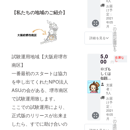
す。 少
演実績
0人
にな
いつき
チケッ
値観や
脈も持
があな
だ！ と
人数で
テーマ
り、生
お届
自分で
ト有効
行動が
つ高岡
たの個
いう圧
の開催
（一
け予
きやす
【私たちの地域のご紹介】
決断も
期限
理解で
秀明さ
性を診
倒的ギ
やソー
定：
部）
くなり
出来
2021年
きるよ
ん。 施
断し解
バーの
2021
シャル
「利用
ますの
る。 尊
5月1日
年05
うにな
設の企
説致し
方用で
ディス
者主体
で、ぜ
重性が
こ
～2022
月
り、対
画、設
ます。
す。 恐
タンス
の
の職場
ひお試
低い事
リ
年4月30
人関係
計、ス
ACS個
縮すぎ
を保つ
タ
づくり
しくだ
で、自
ー
日迄
のスト
タッフ
性診断
て選ん
など、
ン
に大切
詳細を見る
さい。
分の意
を
レスが
育成、
はコ
でもら
コロナ
選
なこ
詳しく
見を
択
大きく
資金調
ミュニ
えると
対策に
す
と」
は一般
しっか
る
軽減さ
達など
ケー
は思っ
ついて
「会社
社団法
りも
5,0
れま
など、
ション
ていま
試験運用地域【大阪府堺市
はご準
の組織
人コ
在庫な
ち、周
す。 人
介護に
の課題
せん
00
備をお
し
作りに
ミュニ
円
りに流
南区】
間関係
関わる
や対
が、
願い致
つい
ケー
されに
ロゴも
に必要
事であ
策、他
作って
しま
て」
ション
くい。
一番最初のスタートは協力
しくは
不可欠
れば、
者との
みまし
す。 基
「職場
クオー
幸福性
似顔絵
なコ
幅広く
人間関
た！ ご
本対応
づくり
シェン
を申し出てくれたNPO法人
が高い
イラス
ミュニ
対応可
係にお
希望を
範囲は
で大切
ト協会
支援
事で、
トの作
ケー
能。
ける問
お伺い
南大
にして
者：
ASUの会がある、堺市南区
のHPを
失敗を
成。 り
ション
◆「介
題点を
し唯一
阪、そ
5人
いるこ
ご参照
恐れず
んくる
力を、
護に笑
明確に
無二の
れ以外
で試験運用致します。
と」
お届
くださ
突き進
のロゴ
体系
顔を」
しま
称号作
の地域
け予
「学校
い。 ※
むこと
やトッ
ここでの試験運用により、
化・数
エガプ
す。 自
成とり
定：
はご相
との連
応援者
が出来
プ画像
2021
値化・
ロ代表
分とは
んくる
談下さ
携を含
の江田
る。 こ
年05
正式版のリリースが出来ま
を作っ
視覚化
高岡秀
異なる
のアプ
い。
む放課
さんは
こ
のよう
月
てくれ
した生
明氏に
相手の
リ内広
の
（別途
後等デ
こちら
リ
したら、すでに助け合いの
に個性
ている
活密着
活動の
考えや
告掲載
タ
交通費
イサー
の代表
ー
によ
アー
型心理
原点に
気持
（1年