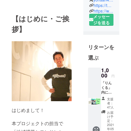
関わってお
https://twitter.com/Chiiki43
ります。
https://www.facebook.com/Linkurosaka/
メッセー
【はじめに・ご挨
ジを送る
これまで、
拶】
まちづく
り、ボラン
ティア、高
リターンを
齢福祉、障
がい福祉、
選ぶ
デモクラ
ティックス
1,0
00
クールなど
円
様々な事に
「りん
関わってき
くる」
内に
ました。
て、称
支援
その中で見
号「応
者：
援者」
えてきた事
47人
はじめまして！
を使え
お届
は
るよう
け予
になり
定：
本プロジェクトの担当で
ます。
2021
課題は山ほ
年05
地域支