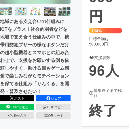
円
まちづくり・地域活性化
地域にある支え合いの仕組みに
ICTをプラス！社会的弱者などを
CAMPFIRE for Social Good
CAMPFIRE Creation
104%
地域で支え合う仕組みの中で、携
CAMPFIREふるさと納税
machi-ya
コミュニティ
目標金額は
500,000円
帯用防犯ブザーの様なボタンだけ
の超小型機器とスマホとの組み合
支援者数
わせで、支援をお願いする側も依
96
人
頼しやすく、助ける側もゲーム感
覚で楽しみながらモチベーション
を保てる仕組み「りんくる」を開
募集終了まで残
発・普及させたい！
り
ポスト
シェア
終了
LINEで送る
URLコピー
埋め込み
QRコード