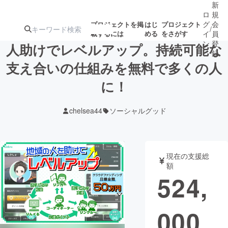
新
ロ
規
グ
会
プロジェクトを掲
はじ
プロジェクト
/
載するには
める
をさがす
イ
員
ン
登
人助けでレベルアップ。持続可能な
録
支え合いの仕組みを無料で多くの人
に！
人気のプロ
注目のリ
注目の新着プロ
募集終了が近いプ
もうすぐ公開
ジェクト
ターン
ジェクト
ロジェクト
されます
chelsea44
ソーシャルグッド
アート・写真
音楽
現在の支援総
テクノロジー・ガジェット
ゲーム・サ
額
524,
映像・映画
書籍・雑誌
000
ビジネス・起業
チャレンジ