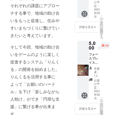
レー
「りん
ル◆ 詩
け予
度に表
それぞれの課題にアプロー
ターで
くる」
定：
愛（し
示でき
もある
2021
内で設
あ）
るのは
チする事で、地域の助け合
年05
詩愛
定でき
2005年
一つだ
こ
月
（し
る称号
の
大阪市
けで
いをもっと促進し、住みや
リ
あ）さ
です。
タ
生ま
す。 お
ー
んのオ
一番最
ン
れ。 千
詳細を見る
すいまちづくりに繋げてい
住いの
を
リジナ
初のプ
選
早赤阪
地域に
択
ルイラ
ロジェ
きたいと考えています。
す
村在
「りん
る
スト12
クトか
住。 シ
くる」
5,0
枚セッ
ら関
ンガー
が導入
残り9
そして今回、地域の助け合
ト わか
00
わって
ソング
された
円
る人に
頂いて
ライ
際にご
いをゲームのように楽しく
フォー
はわか
いる方
ター、
連絡頂
スプレ
る言霊
の称号
イラス
けれ
促進するシステム「りんく
イスさ
入りイ
です。
トレー
ば、付
んで
ラス
今の
ター 中
与させ
支援
る」の開発を始めました。
扱って
ト、ポ
所、特
学2年生
者：
て頂き
いるハ
スト
別な効
1人
りんくるを活用する事に
になっ
ます。
ンドメ
カード
果はあ
た翌日
お届
詳しい
イド
サイズ
よって「お願いのハード
りませ
け予
から学
付与方
パーツ
12枚
定：
ん。 他
校に行
法につ
ル」を下げ「楽しみながら
のセッ
2021
セット
の称号
かない
きまし
年05
トリ
※2枚目
系リ
選択を
ては、
こ
月
人助け」ができ「円滑な支
ターン
の画像
の
ターン
して、
改めて
リ
です。
は12枚
タ
とは、
デモク
ご連絡
援」に繋げる事が出来ま
ー
通常価
中の4枚
ン
表記が
詳細を見る
ラ
させて
を
格約
です。
選
変わる
ティッ
す。
頂きま
択