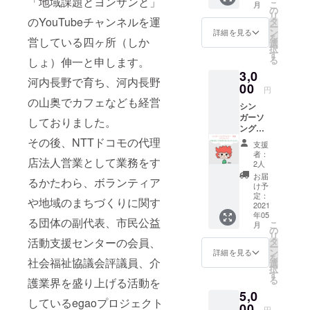
「地域課題とヨンサンと」
どあって
こ
月
援シス
の
リ
答えも山ほ
テム
のYouTubeチャンネルを運
タ
ー
「りん
ン
詳細を見る
どある
を
営している四ヶ所（しか
くる」
選
択
ただその答
に共感
す
る
しょ）伸一と申します。
頂き、
えが合わな
3,0
応援し
い人も山ほ
河内長野で育ち、河内長野
て頂い
00
円
どいるとい
た方専
の山奥でカフェなども経営
シン
用の称
う事
ガーソ
号をご
しておりました。
ングラ
用意し
イター
それなら、
ます。
その後、NTTドコモの代理
支援
詩愛
こちら
者：
自分が出来
店法人営業として業務をす
（し
は、
2人
る事で、解
あ）さ
「りん
お届
るかたわら、ボランティア
んのオ
くる」
決できる課
け予
リジナ
内で設
定：
や地域のまちづくりに関す
題にフォー
ルソン
2021
定でき
年05
カスすれば
グ「僕
る称号
る団体の副代表、市民公益
こ
月
は君と
です。
の
良いと思い
リ
この世
一番最
タ
活動支援センターの会員、
ー
ました。
界で笑
初のプ
ン
詳細を見る
を
い合い
社会福祉協議会評議員、介
とはいえ、
ロジェ
選
択
たいん
クトか
す
折角なので
る
護業界を盛り上げる活動を
だ」の
ら関
三方良しに
5,0
デジタ
わって
しているegaoプロジェクト
ル音源
00
頂いて
なるような
円