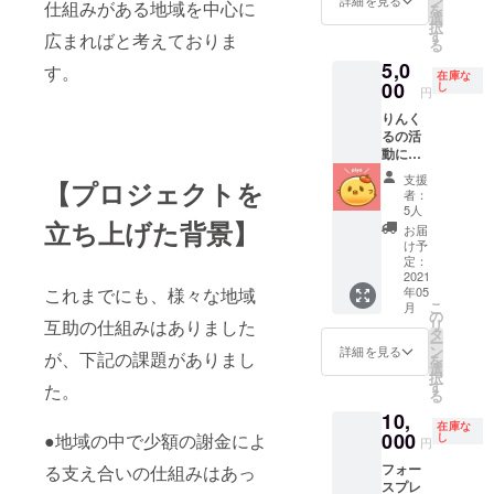
ン
を頂戴
詳細を見る
ビスの
理事で
仕組みがある地域を中心に
を
り、ど
ティス
学【個
ついて
ち、価
間）さ
選
する可
事例に
す。
択
のよう
ト「ぽ
性論】
インタ
値観や
せて頂
す
能性が
広まればと考えておりま
つい
https://
る
な事に
よま
をベー
ビュー
行動が
きま
ござい
て」
www.cq
向いて
5,0
げ」さ
スに、
https://
理解で
す。 称
す。
ます）
「正
a.or.jp/
在庫な
いるの
んがロ
00
一人一
poly-
きるよ
号作成
し
※チケッ
規・非
円
※リター
かの傾
ゴや似
人の個
kaigo.c
うにな
と広告
ト有効
正規の
ンの日
向が分
りんく
顔絵を
性分析
om/arti
り、対
の内容
期限
区別な
程は、
かりま
るの活
作成し
や、組
cles/52
人関係
につい
2021年
いキャ
申し込
す。 人
動に共
てくれ
織の人
↓デイ
のスト
ては、
9月1日
リア支
み順に
間関係
感して
ます！
間関係
サービ
レスが
クラウ
～2022
援」
支援
スケ
【プロジェクトを
の相性
頂い
SNSな
分析を
スル
大きく
ドファ
年8月31
者：
「人が
ジュー
も分か
た、イ
どでも
行うこ
クール
軽減さ
ンディ
5人
日迄
育つ職
ル調整
るの
ラスト
立ち上げた背景】
目を引
とがで
HP
れま
ング終
お届
場をつ
させて
で、夫
レー
くアイ
きま
https://l
す。 人
了後に
け予
くる」
頂きま
婦間な
ター
コンを
定：
す。 た
ecoeur
間関係
メール
「サ
す。 申
どでお
「なな
2021
作って
だし、
7.wixsit
に必要
のやり
ポート
込が多
互いに
年05
これまでにも、様々な地域
みん」
くれま
これは
e.com/c
不可欠
取りに
ファイ
くなっ
こ
月
気を付
さんへ
すの
の
能力を
ocolo
なコ
お伺い
ルの具
た場合
リ
互助の仕組みはありました
けた方
の依頼
で、こ
タ
可視化
↓egao
ミュニ
させて
体的な
は、調
ー
が良い
リター
の機会
ン
するも
プロ
ケー
頂きま
詳細を見る
活用方
が、下記の課題がありまし
整日程
を
事など
ンで
に是非
選
のでは
ジェク
ション
す。 公
法につ
が遅く
択
も見え
す！
ご検討
す
ありま
トHP
力を、
序良俗
た。
いて」
なる場
る
ます。
様々な
くださ
せん。
https://
体系
に反す
「河内
合がご
企業や
10,
絵柄に
い♪ ご
何に対
peraich
化・数
るよう
長野市
在庫な
ざいま
コミュ
対応で
000
依頼の
●地域の中で少額の謝金によ
し
してス
i.com/la
値化・
な内容
円
食堂On
すので
ニティ
き、可
流れ ・
トレス
nding_p
視覚化
につき
Kitchen
ご了承
内等で
フォー
る支え合いの仕組みはあっ
愛い動
クラウ
を強く
ages/vi
した生
まして
のまち
くださ
も、ど
スプレ
物イラ
ドファ
感じ、
ew/ega
活密着
は、対