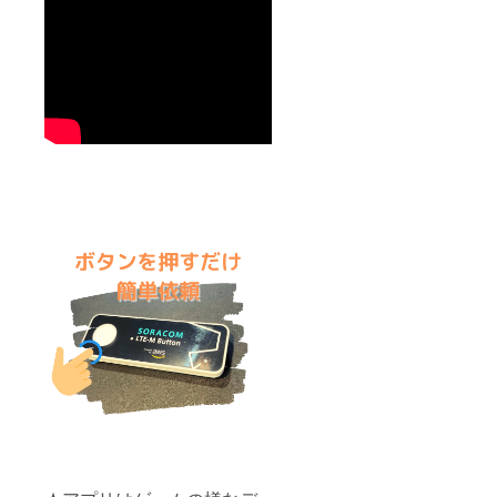
メージ
どのロ
申し込
コミュ
(シンプ
ゴがご
み順に
ニティ
ル・カ
希望の
スケ
内等で
ラフ
イメー
ジュー
も、ど
ル・高
ジに近
ル調整
のよう
級感・
いか選
させて
に活か
親しみ
択） ⑦
頂きま
すのか
やす
納品
す。 申
を明確
く・女
ファイ
込が多
にする
性的な
ル形式
くなっ
事が可
ど) ⑤理
(※オプ
た場合
能で
念・ポ
ション
は、調
す。 詳
イン
購入の
整日程
しくは
ト・想
方のみ)
が遅く
一般社
いなど※
似顔
なる場
団法人
あれば
絵・イ
合がご
コミュ
お願い
ラスト
ざいま
ニケー
します
作成の
すので
ション
⑥参考
場合 ①
ご了承
クオー
にした
使用用
くださ
シェン
いデザ
途・作
い。 ※
ト協会
イン
成サイ
チケッ
のHPを
（具体
ズ（使
ト有効
ご参照
的にイ
用用途
期限
くださ
メージ
に合わ
2021年
い。 ※
しやす
せてご
5月1日
応援者
いもの
希望に
～2022
の江田
や参考
更に
年4月30
さんは