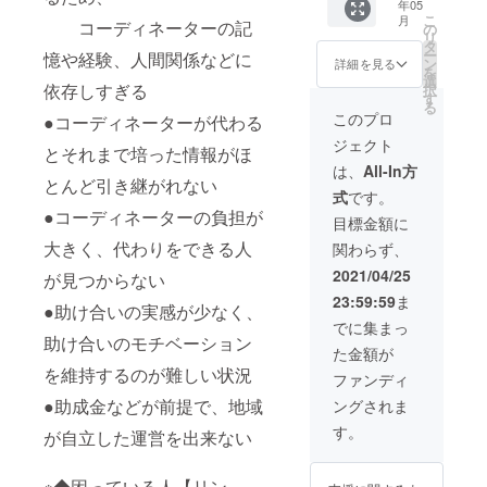
会、共
年05
人形
https://
ると、
コチラ↓
で、ご
す。 交
頼にし
感じ、
ばこち
こ
生のま
月
セット
コーディネーターの記
www.cq
写真に
の
https://
了承く
流性が
たいか
何に対
らでご
リ
ちづく
です。
a.or.jp/
ある羽
タ
nanami
ださ
高い
は事前
してス
用意さ
ー
り ・組
憶や経験、人間関係などに
ママユ
※リター
ペンと
ン
nlabo.c
詳細を見る
い。 ※
と、一
にご相
トレス
せて頂
を
織作
ニコー
ンの日
ノート
選
om/cha
公序良
人でい
談下さ
を感じ
きま
依存しすぎる
択
り、
ン：130
程は、
は入っ
す
racter/
俗に反
るのが
い。 ※
にくい
す。 広
る
チーム
㎝ こど
申し込
ていま
ご依頼
このプロ
するよ
●コーディネーターが代わる
寂しく
遠方の
のか。
告の位
作り ・
もユニ
み準備
す。 他
の流れ
うな依
なりま
場合は
例えば
置につ
福祉従
ジェクト
コー
スケ
にもリ
・クラ
とそれまで培った情報がほ
頼につ
す。 ◆
ZOOM
◆一人
きまし
事者の
ン：40
ジュー
ング、
ウド
は、
All-In方
いては
リー
の活用
でもく
ては、
基礎、
㎝ ママ
とんど引き継がれない
ル調整
懐中時
ファン
お受け
ダー
など要
もくと
画像を
役割 ・
式
です。
ユニ
させて
計、そ
ディン
できま
シップ
相談。
仕事を
参照く
福祉法
●コーディネーターの負担が
コーン
頂きま
の他雑
グが完
目標金額に
せんの
をとっ
場合に
こなす
ださ
人経
は結構
す。 申
貨類な
了し次
で、ご
て、ど
よって
のに向
い。 ※
大きく、代わりをできる人
営、運
関わらず、
胴長で
込が多
どなど♪
第、順
了承く
んどん
はお受
いてい
開発中
営 ・採
すが、
くなっ
限定1個
次メー
2021/04/25
ださ
突き進
けでき
る個
画面の
が見つからない
用 ・サ
抱き枕
た場合
ですの
ルにて
い。 ※
むのに
ない場
性。 会
為、実
ポート
23:59:59
ま
やクッ
は、調
で、お
ご連絡
●助け合いの実感が少なく、
依頼可
向いて
合もご
話性：
際の画
ブック
ション
整日程
早めに
させて
でに集まっ
能か心
いる個
ざいま
低い 交
面とは
・子ど
にもな
が遅く
ご検討
助け合いのモチベーション
頂きま
配な場
性。 創
すの
流性：
異なる
も中心
た金額が
りま
なる場
下さい♪
す。 ・
合は、
造性：
で、ご
低い 会
場合が
の連携
を維持するのが難しい状況
す。 か
合がご
フォー
ご連絡
ファンディ
事前に
高い 尊
了承く
話性が
ござい
・家族
なり長
ざいま
スプレ
がつき
ご相談
重性：
ださ
高くな
ます。
支援 ◆
●助成金などが前提で、地域
ングされま
いた
すので
イスさ
ました
下さ
低い 幸
い。閉
ると、
グッド
め、半
ご了承
んのHP
順に対
す。
い。 以
福性：
じる ※
人と話
が自立した運営を出来ない
キャリ
分に畳
くださ
も
応させ
下、ク
高い 創
講演依
したく
ア企業
んでの
い。 ※
チェッ
て頂き
ラウド
造性が
頼チ
なる傾
アワー
配送と
チケッ
クして
ます。
ファン
※◆困っている人【リン
高い事
ケット
向にあ