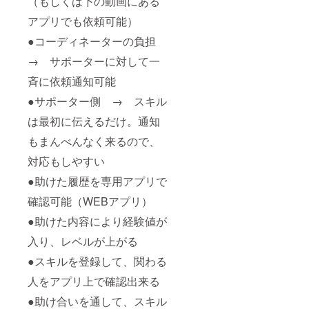
（もしくは下の動画にある
遠方の
能か心
ロゴ作
のよう
高い事
場合は
配な場
アプリでも依頼可能）
成の場
に個性
で、新
ZOOM
合は、
合 ①表
によ
たな発
の活用
●コーディネーターの負担
事前に
記する
り、ど
想を思
など要
ご相談
文字 ②
のよう
いつき
相談。
→ サポーターに対して一
下さ
希望の
な事に
自分で
場合に
い。 以
カ
向いて
決断も
よって
斉に依頼通知可能
下、ク
ラー、
いるの
出来
はお受
ラウド
単色or
かの傾
る。 尊
●サポーター側 → スキル
けでき
ファン
カラフ
向が分
重性が
ない場
ディン
ル(系統
は最初に伝えるだけ。通知
かりま
低い事
合もご
グ完了
でもOK
す。 人
で、自
ざいま
もまんべんなく来るので、
後の
です) ③
間関係
分の意
すの
メール
使用用
の相性
見を
で、ご
対応もしやすい
でもや
途・作
も分か
しっか
了承く
り取り
成サイ
るの
りも
ださ
●助けた履歴を専用アプリで
させて
ズ ④希
で、企
ち、周
い。 ※
頂く内
望のイ
業やコ
りに流
確認可能（WEBアプリ）
講演依
容です
メージ
ミュニ
されに
頼チ
が、一
(シンプ
●助けた内容により経験値が
ティ内
くい。
ケット
部記載
ル・カ
等で
幸福性
有効期
させて
入り、レベルが上がる
ラフ
も、ど
が高い
限2021
頂きま
ル・高
のよう
事で、
年9月1
●スキルを登録して、関わる
す。 以
級感・
に活か
失敗を
日～
下の情
親しみ
すのか
恐れず
2022年
人をアプリ上で確認出来る
報が具
やす
を明確
突き進
8月31日
体的で
く・女
にする
むこと
●助け合いを通して、スキル
迄
あるほ
性的な
事が可
が出来