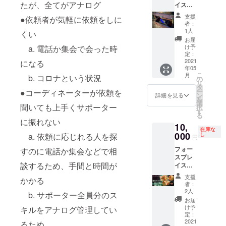
づくり
い。 ※
たが、全てがアナログ
のよう
イスさ
ストか
ンディ
何に対
oprojec
型心理
応致し
事例に
チケッ
に活か
んで
似顔絵
ングが
してス
t/ ↓日本
学【個
かねま
支援
つい
●依頼者が気軽に依頼をしに
ト有効
すのか
扱って
を依頼
完了し
トレス
食支援
性論】
すの
者：
て」
期限
を明確
いるア
できま
次第、
1人
を感じ
協会
をベー
で、ご
くい
「採用
2021年
にする
イテム
す♪ こ
順次
にくい
フェイ
スに、
理解お
お届
力向上
5月1日
事が可
のお楽
の機会
メール
け予
a. 電話か集会で会った時
のか。
スブッ
一人一
願い致
につい
～2022
能で
しみ宝
に可愛
定：
にてご
例えば
ク
人の個
しま
て」
年4月30
す。 詳
箱リ
2021
らしい
になる
連絡さ
◆一人
https://
性分析
す。 も
「プロ
日迄
年05
しくは
ターン
アイコ
せて頂
でもく
www.fa
や、組
し、広
の福祉
こ
月
b. コロナという状況
一般社
です。
ンを作
の
きま
もくと
cebook.
織の人
告とし
従事者
リ
団法人
通常価
成して
タ
す。 ・
仕事を
com/sh
間関係
て出せ
とし
ー
●コーディネーターが依頼を
コミュ
格約2万
みては
ン
ご連絡
詳細を見る
こなす
okushie
分析を
るか心
て」
を
ニケー
円分の
いかが
選
がつき
のに向
n/ ↓こ
行うこ
配な方
聞いても上手くサポーター
「支援
択
ション
様々な
でしょ
す
ました
いてい
んしぇ
とがで
は、事
力アッ
る
クオー
アイテ
うか？
順に対
る個
るん
きま
前に
に振れない
プのた
10,
シェン
ムを
動物系
応させ
性。 会
（施
す。 た
メッ
在庫な
めの
ト協会
セット
000
のイラ
し
a. 依頼に応じれる人を探
て頂き
話性：
設・事
だし、
セージ
円
チーム
のHPを
にして
スト例
ます。
低い 交
業所口
これは
でご相
づく
フォー
ご参照
いま
すのに電話か集会などで相
はこち
・打合
流性：
コミサ
能力を
談くだ
り」
スプレ
くださ
す。 宝
ら↓
せ後
低い 会
イト）
可視化
さい。
「理念
談するため、手間と時間が
イスさ
い。 ※
箱に入
https://
に、ご
話性が
https://z
するも
広告に
と私」
んより
応援者
れてお
nanami
依頼を
高くな
enconr
のでは
使うバ
支援
◆依頼
かかる
協賛頂
の江田
届
nlabo.c
受けて
者：
ると、
en.jp/ ※
ありま
ナーな
可能な
いた、
さんは
け！！
om/ani
2人
から1週
人と話
講演内
せん。
どに関
b. サポーター全員分のス
講演内
ふかふ
こちら
少しだ
mal/ 似
間弱の
お届
したく
容や日
何に対
して
容 ・人
かの親
の代表
け中身
顔絵系
け予
お時間
キルをアナログ管理してい
なる傾
程に、
してス
は、ご
権 ・共
子ユニ
理事で
のご紹
定：
イラス
を頂き
向にあ
どのよ
トレス
希望が
生社
コーン
2021
す。
介をす
るため、
ト例は
ますの
りま
うな依
を強く
無けれ