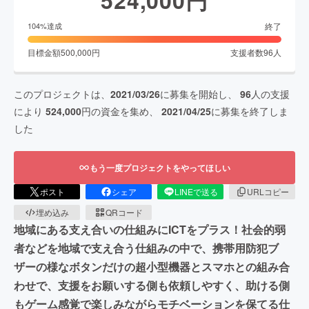
終了
104
%達成
目標金額
500,000
円
支援者数
96
人
このプロジェクトは、
2021/03/26
に募集を開始し、
96
人の支援
により
524,000
円の資金を集め、
2021/04/25
に募集を終了しま
した
もう一度プロジェクトをやってほしい
ポスト
シェア
LINEで送る
URLコピー
埋め込み
QRコード
地域にある支え合いの仕組みにICTをプラス！社会的弱
者などを地域で支え合う仕組みの中で、携帯用防犯ブ
ザーの様なボタンだけの超小型機器とスマホとの組み合
わせで、支援をお願いする側も依頼しやすく、助ける側
もゲーム感覚で楽しみながらモチベーションを保てる仕