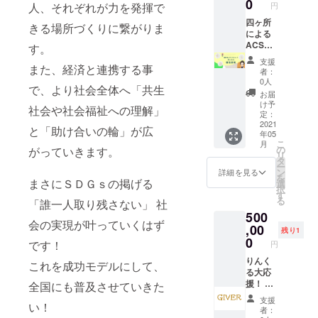
い。 複
0
cebook.
視覚化
円
人、それぞれが力を発揮で
と、一
す。
があな
人 全国
数回実
com/np
した生
人でい
https://
たの個
コン
四ヶ所
施する
o.nuku
活密着
きる場所づくりに繋がりま
るのが
www.cq
性を診
シェル
による
場合
mori ◆
型心理
寂しく
a.or.jp/
断し解
ジュ連
ACS個
は、別
す。
講師プ
学【個
なりま
※リター
説。
盟 代表
性診断
途3コマ
ロ
性論】
支援
す。 ◆
ンの日
ACS個
理事 日
10名
また、経済と連携する事
セット
フィー
をベー
者：
リー
程は、
性診断
本食支
分。 企
のリ
ル 氏
0人
スに、
ダー
申し込
で、より社会全体へ「共生
はコ
援協会
業やコ
ターン
名：鬼
一人一
お届
シップ
み順に
ミュニ
代表世
ミュニ
もご用
頭大助
け予
人の個
をとっ
社会や社会福祉への理解」
スケ
ケー
話人 な
ティな
意して
定：
・社会
性分析
て、ど
ジュー
ション
ど、
どの大
2021
おりま
福祉法
や、組
と「助け合いの輪」が広
んどん
ル調整
年05
の課題
様々な
人数用
す。 た
人ぬく
織の人
突き進
こ
させて
月
や対
活動を
です。
だ、コ
の
もり 理
がっていきます。
間関係
むのに
リ
頂きま
策、他
されて
150,000
ロナの
タ
事長 ・
分析を
向いて
ー
す。 申
者との
いま
円 診
状況も
ン
NPO法
詳細を見る
行うこ
いる個
を
込が多
人間関
す。 介
断+解説
まさにＳＤＧｓの掲げる
ござい
選
人ぬく
とがで
性。 創
択
くなっ
係にお
護コン
相談
ますの
す
もり 理
きま
造性：
る
た場合
「誰一人取り残さない」 社
ける問
シェル
約1時
で、実
事長 ・
す。 個
高い 尊
は、調
500
題点を
ジュと
間/人 基
施させ
河内長
性を理
重性：
会の実現が叶っていくはず
整日程
明確に
して、
本は
,00
て頂く
野市こ
解すれ
残り1
低い 幸
が遅く
しま
介護に
ZOOM
まで時
0
ども部
ば、自
です！
円
福性：
なる場
す。 自
関わる
対応
間がか
会 代表
分の強
高い 創
合がご
分とは
あらゆ
（訪問
りんく
かって
・河内
これを成功モデルにして、
みやス
造性が
ざいま
異なる
ること
やクラ
る大応
しまう
長野市
トレス
高い事
すので
相手の
に精通
ブハウ
援！ と
可能性
全国にも普及させていきた
商店連
を感じ
で、新
ご了承
考えや
してお
スは要
にかく
がござ
合会 理
る部分
支援
たな発
くださ
い！
気持
り、多
相談）
応援し
いま
事 ◆講
が明確
者：
想を思
い。 ※
ち、価
くの人
四ヶ所
たいん