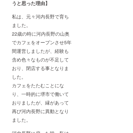
うと思った理由】
ズ（使
に近い
ご了承
用用途
ものを
くださ
に合わ
選択し
い。 ※
私は、元々河内長野で育ち
せてご
てくだ
チケッ
希望に
さい）
ト有効
ました。
更に
④納品
期限
沿った
ファイ
2021年
22歳の時に河内長野の山奥
イラス
ル形式
5月1日
トが作
でカフェをオープンさせ5年
(※オプ
～2022
成可能
ション
年4月30
間運営しましたが、経験も
です）
購入の
日迄
②希望
方のみ)
含め色々なものが不足して
のイ
メージ
おり、閉店する事となりま
(シンプ
ル・カ
した。
ラフ
ル・高
カフェをたたむことにな
級感・
り、一時的に堺市で働いて
親しみ
やす
おりましたが、縁があって
く・女
性的な
再び河内長野に異動となり
ど) ③参
考にし
ました。
たいイ
ラスト
や写真