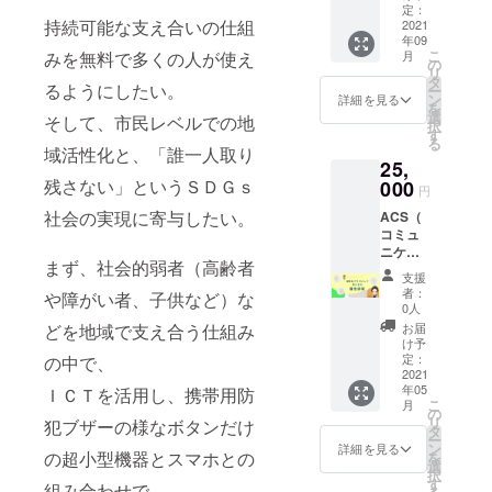
協議会
説致し
定：
相談）
度に表
体系
持続可能な支え合いの仕組
などで
2021
ます。
四ヶ所
示でき
化・数
年09
実施し
ACS個
があな
るのは
値化・
こ
月
みを無料で多くの人が使え
てき
性診断
の
たの個
一つだ
視覚化
リ
た、地
はコ
タ
性を診
けで
した生
るようにしたい。
ー
域のICT
ミュニ
ン
断し解
詳細を見る
す。 お
活密着
を
向上に
ケー
選
説致し
住いの
そして、市民レベルでの地
型心理
択
繋がる
ション
す
ます。
地域に
学【個
る
教室の
の課題
域活性化と、「誰一人取り
ACS個
「りん
性論】
25,
依頼権
や対
性診断
くる」
をベー
です。
残さない」というＳＤＧｓ
000
策、他
はコ
が導入
円
スに、
四ヶ所
者との
ミュニ
された
一人一
社会の実現に寄与したい。
ACS（
が講師
人間関
ケー
際にご
人の個
コミュ
を務め
係にお
ション
連絡頂
性分析
ニケー
させて
ける問
の課題
けれ
や、組
まず、社会的弱者（高齢者
ション
頂きま
題点を
や対
ば、付
支援
織の人
構造分
す。 1
明確に
策、他
者：
与させ
や障がい者、子供など）な
間関係
析)テス
コマで
しま
0人
者との
て頂き
分析を
トと分
約2時間
す。 自
人間関
お届
どを地域で支え合う仕組み
ます。
行うこ
析解
の教室
分とは
け予
係にお
詳しい
とがで
説。【2
を開催
定：
の中で、
異なる
ける問
付与方
きま
名分】
2021
させて
相手の
題点を
法につ
す。 個
年05
夫婦や
ＩＣＴを活用し、携帯用防
頂きま
考えや
明確に
きまし
性を理
こ
月
カップ
す。 ・
の
気持
しま
ては、
解すれ
リ
犯ブザーの様なボタンだけ
ルなど
スマホ
タ
ち、価
す。 自
改めて
ば、自
ー
の相性
教室 ・
ン
値観や
詳細を見る
分とは
ご連絡
分の強
の超小型機器とスマホとの
を
や気を
ZOOM
選
行動が
異なる
させて
みやス
択
付ける
教室 ・
す
理解で
相手の
組み合わせで、
頂きま
トレス