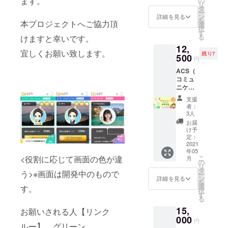
ます。
の
ランダ
学を卒
リ
https://
システ
（訪問
タ
ムとな
業し、
ー
www.yo
ム「り
やクラ
ン
詳細を見る
りま
ASOVIV
を
utube.c
本プロジェクトへご協力頂
んく
ブハウ
選
す。
A!高等
択
om/wat
る」に
スは要
す
フォー
部（通
る
ch?
けますと幸いです。
共感頂
相談）
スプレ
信制高
v=apG0
12,
き、応
四ヶ所
イスさ
校）に
宜しくお願い致します。
QBxDP
残り7
援して
500
があな
んのHP
円
進学。
GM
頂いた
たの個
も
自分の
ACS（
方専用
性を診
チェッ
活動も
コミュ
の称号
断し解
クして
しなが
ニケー
をご用
説致し
みて下
ら高校
ション
意しま
ます。
さい！
支援
卒業を
構造分
す。 こ
ACS個
者：
https://f
目指
析)テス
ちら
性診断
3人
ourthpl
す。 現
トと分
は、
はコ
お届
ace-
在、5月
析解
「りん
ミュニ
け予
gg.com/
にクラ
説。【2
くる」
定：
ケー
ウド
名分】
2021
内で設
ション
ファン
年05
夫婦や
定でき
の課題
ディン
こ
<役割に応じて画面の色が違
月
カップ
る称号
の
や対
グを実
リ
ルなど
です。
タ
策、他
う>※画面は開発中のもので
施して
ー
の相性
一番最
ン
者との
詳細を見る
資金を
を
や気を
初のプ
選
人間関
す。
集め、8
択
付ける
ロジェ
す
係にお
月に
る
べきと
クトか
ける問
「10代
15,
ころも
ら関
お願いされる人【リンク
題点を
フェ
なども
000
わって
明確に
円
ス」を
ルー】 グリーン
解説で
頂いて
しま