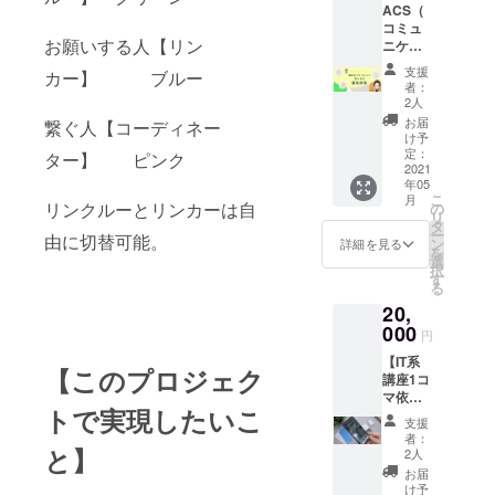
主宰す
ACS（
きま
いる方
す。 自
る準備
コミュ
す。 人
の称号
分とは
を進め
お願いする人【リン
ニケー
数限定
です。
異なる
てい
ション
ですが
今の
相手の
支援
カー】 ブルー
る。
構造分
割引価
所、特
考えや
者：
Instagr
析)テス
格で対
別な効
2人
気持
am ＠
トと分
応させ
果はあ
ち、価
お届
繋ぐ人【コーディネー
shia_de
析解
て頂き
りませ
け予
値観や
su12
説。【1
ます。
定：
ん。 他
ター】 ピンク
行動が
YouTub
名分】
2021
（少し
の称号
理解で
e @詩
年05
15,000
時間が
系リ
きるよ
こ
愛
月
円 診
短くな
リンクルーとリンカーは自
の
ターン
うにな
リ
https://
断+解説
りま
タ
とは、
り、対
ー
www.yo
由に切替可能。
相談約1
す） 今
ン
表記が
詳細を見る
人関係
を
utube.c
時間/人
回
選
変わる
のスト
択
om/wat
基本は
12,500
す
以外は
レスが
る
ch?
ZOOM
円 診
特に違
大きく
v=apG0
20,
対応
断+解
いもあ
軽減さ
QBxDP
（訪問
000
説 約
りませ
れま
円
GM
やクラ
50分/2
んが、
す。 人
【IT系
ブハウ
名 基本
３つを
間関係
【このプロジェク
講座1コ
スは要
は
同時に
に必要
マ依頼
相談）
ZOOM
購入す
不可欠
トで実現したいこ
権】 市
四ヶ所
対応
る事も
なコ
支援
町村や
があな
（訪問
可能で
者：
ミュニ
商工
と】
たの個
やクラ
2人
す。 ※
ケー
会、社
性を診
ブハウ
アプリ
お届
ション
会福祉
断し解
スは要
け予
内で一
力を、