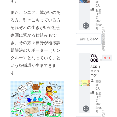
す。
町村や
び、り
す。 そ
状況も
者：
スに、
した生
さんは
商工
んくる
の四ヶ
0人
ござい
一人一
活密着
こちら
会、社
の活動
所があ
ますの
お届
人の個
型心理
また、シニア、障がいのあ
の代表
会福祉
に賛同
なたの
け予
で、実
性分析
学【個
理事で
協議会
頂き、
定：
個性を
施させ
や、組
る方、引きこもっている方
性論】
す。
などで
2021
講演依
診断し
て頂く
織の人
をベー
https://
年09
実施し
頼を引
解説致
それぞれの生きがいや社会
まで時
間関係
スに、
こ
月
www.cq
てき
き受け
の
しま
間がか
分析を
一人一
リ
a.or.jp/
た、地
て頂き
参画に繋がる仕組みもで
タ
す。
かって
行うこ
人の個
ー
※リター
域のICT
まし
ン
ACS個
詳細を見る
しまう
とがで
性分析
を
ンの日
き、その方々自身が地域課
向上に
た。
選
性診断
可能性
きま
や、組
択
程は、
繋がる
グッド
す
はコ
がござ
す。 た
織の人
る
題解決のサポーター（リン
申し込
教室の
キャリ
ミュニ
いま
だし、
間関係
み順に
75,
依頼権
ア企業
ケー
す。 少
これは
クルー）となっていく、と
分析を
スケ
残り5
です。
000
アワー
ション
人数で
円
能力を
行うこ
ジュー
四ヶ所
ドも受
の課題
の開催
いう好循環が生まてきま
可視化
とがで
ル調整
ACS（
が講師
賞され
や対
やソー
するも
きま
させて
コミュ
を務め
ている
す。
策、他
シャル
のでは
す。 個
頂きま
ニケー
させて
程、人
者との
ディス
ありま
性を理
す。 申
ション
頂きま
材育成
人間関
タンス
支援
せん。
解すれ
込が多
構造分
す。 1
に力を
係にお
者：
を保つ
何に対
ば、自
くなっ
析)テス
コマで
入れて
0人
ける問
など、
してス
分の強
た場合
トと分
約2時間
いらっ
題点を
お届
コロナ
トレス
みやス
は、調
析解
の教室
しゃい
け予
明確に
対策に
を強く
トレス
整日程
説。
を開催
定：
ます。
しま
ついて
感じ、
を感じ
が遅く
【10名
2021
させて
障がい
す。 自
はご準
何に対
る部分
年05
なる場
分】 企
頂きま
福祉に
分とは
備をお
してス
こ
が明確
月
合がご
業やコ
す。
の
ついて
異なる
願い致
トレス
リ
にな
ざいま
ミュニ