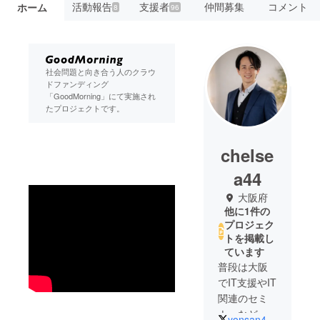
活動報告
支援者
仲間募集
コメント
ホーム
8
96
社会問題と向き合う人のクラウ
ドファンディング
「GoodMorning」にて実施され
たプロジェクトです。
chelse
a44
大阪府
他に1件の
プロジェク
トを掲載し
ています
普段は大阪
でIT支援やIT
関連のセミ
ナーなどに
yonsan434343