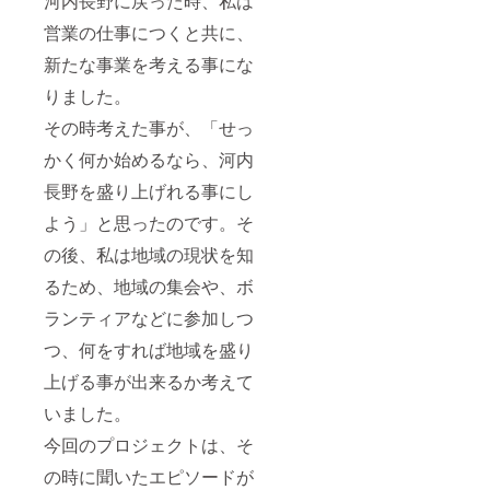
河内長野に戻った時、私は
（参考
画像の
営業の仕事につくと共に、
中で、
新たな事業を考える事にな
ご希望
のイ
りました。
メージ
に近い
その時考えた事が、「せっ
ものを
選択し
かく何か始めるなら、河内
てくだ
さい）
長野を盛り上げれる事にし
④納品
よう」と思ったのです。そ
ファイ
ル形式
の後、私は地域の現状を知
るため、地域の集会や、ボ
ランティアなどに参加しつ
つ、何をすれば地域を盛り
上げる事が出来るか考えて
いました。
今回のプロジェクトは、そ
の時に聞いたエピソードが