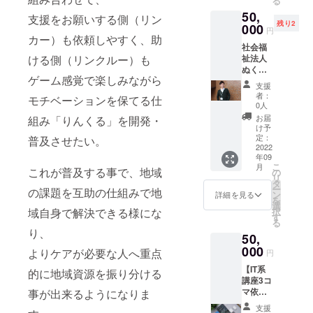
る
べきと
YouTub
きるよ
考えや
す。 ※
を感じ
50,
ころも
e教室
うにな
支援をお願いする側（リン
気持
画面は
る部分
残り2
解説で
000
・SNS
り、対
ち、価
円
開発中
が明確
きま
カー）も依頼しやすく、助
教室 ・
人関係
値観や
のもの
にな
社会福
す。
クラブ
のスト
行動が
です。
り、生
祉法人
ける側（リンクルー）も
25,000
ハウス
レスが
理解で
実際の
きやす
ぬくも
円 診
教室 な
大きく
きるよ
画面と
くなり
ゲーム感覚で楽しみながら
り代表
断+解説
どな
軽減さ
うにな
支援
は異な
ますの
である
相談
ど、
れま
者：
り、対
る可能
モチベーションを保てる仕
で、ぜ
鬼頭大
約60
様々な
0人
す。 人
人関係
性がご
ひお試
助さん
分/2名
教室か
間関係
お届
組み「りんくる」を開発・
のスト
ざいま
しくだ
の講演
基本は
らお選
け予
に必要
レスが
す。
さい。
依頼
ZOOM
定：
び下さ
普及させたい。
不可欠
大きく
詳しく
権。 長
2022
対応
い。 複
なコ
軽減さ
は一般
年09
年障が
（訪問
数回実
ミュニ
れま
こ
社団法
月
い福祉
これが普及する事で、地域
やクラ
の
施する
ケー
す。 人
リ
人コ
に関わ
ブハウ
タ
場合
ション
間関係
ー
ミュニ
の課題を互助の仕組みで地
り、熱
スは要
ン
は、別
詳細を見る
力を、
に必要
を
ケー
い想い
相談）
選
途3コマ
体系
不可欠
択
域自身で解決できる様にな
ション
と行動
プロ
す
セット
化・数
なコ
る
クオー
で様々
ジェク
のリ
値化・
ミュニ
り、
シェン
50,
な活動
ト責任
ターン
視覚化
ケー
ト協会
をされ
000
者の
もご用
よりケアが必要な人へ重点
した生
円
ション
のHPを
てい
四ヶ所
意して
活密着
力を、
ご参照
【IT系
らっ
は個性
的に地域資源を振り分ける
おりま
型心理
体系
くださ
講座3コ
しゃい
診断士
す。 た
学【個
化・数
い。 ※
マ依頼
事が出来るようになりま
ます！
でもあ
だ、コ
性論】
値化・
応援者
権】 市
このた
りま
ロナの
をベー
支援
視覚化
の江田