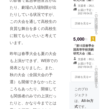
の影響で緊急事態宣言が出
大会）」Twitter
支援者：26人
たり、劇場の入場制限が出
にて応援メッ
お届け予定：
セージを紹介
こ
2021年04月
たりしている状況ですが、
の
し、お礼のコメ
リ
タ
ントを掲載しま
この大会を通して高校生の
ー
ン
す。紹介は大会
詳細を見る
を
選
期間中（3月26
良質な舞台を多くの高校生
択
す
日（金）～28日
る
に観てもらいたいと考えて
（日））に行い
5,000
ます。 また、大
円
います。
会パンフレット
「第15回春季全
を送ります。
国高等学校演劇
昨年は春季大会も夏の大会
研究大会（福岡
大会）」Twitter
支援者：80人
も上演ができず、WEBでの
にて応援メッ
お届け予定：
セージを紹介
こ
発表となりました。また、
2021年04月
の
し、お礼のコメ
リ
タ
ントを掲載しま
秋の大会（全国大会の予
ー
ン
す。紹介は大会
詳細を見る
を
選
期間中（3月26
選）も開催できなかったと
択
す
日（金）～28日
る
ころもあったり、開催して
（日））に行い
このプロ
ます。 また、大
ジェクト
も関係者のみでの上演だっ
会パンフレット
と大会記念Ｔ
は、
All-In方
たりと、かなり今までとは
シャツを送りま
式
です。
す。