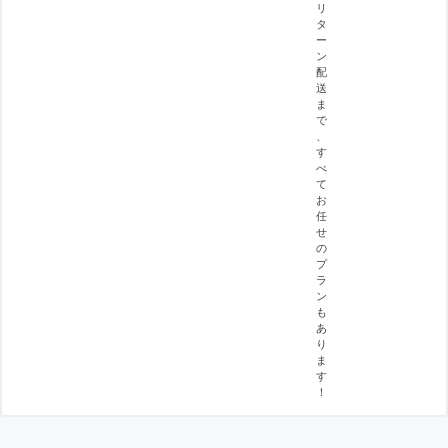
リ
タ
ー
ン
配
送
ま
で
、
す
べ
て
お
任
せ
の
プ
ラ
ン
も
あ
り
ま
す
！