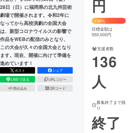
円
28日（日）に福岡県の北九州芸術
まちづくり・地域活性化
劇場で開催されます。令和2年に
138%
なってから高校演劇の全国大会
目標金額は
CAMPFIRE for Social Good
CAMPFIRE Creation
は、新型コロナウイルスの影響で
550,000円
CAMPFIREふるさと納税
machi-ya
コミュニティ
作品をWEBの配信のみとなり、
この大会が久々の全国大会となり
支援者数
136
ます。現在、開催に向けて準備を
進めています！
ポスト
シェア
人
LINEで送る
URLコピー
埋め込み
QRコード
募集終了まで残
り
終了