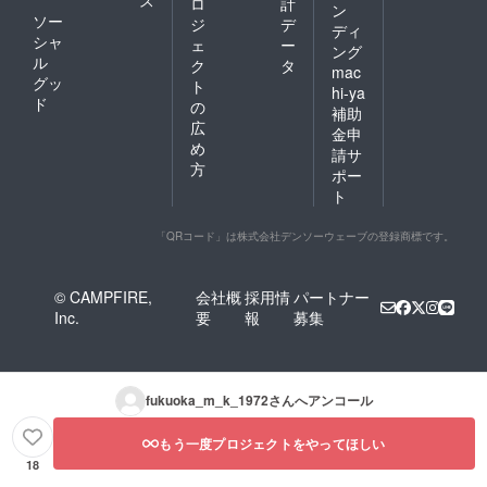
ロ
計
ン
ソー
ジ
デ
ディ
シャ
ェ
ー
ング
ル
ク
タ
mac
グッ
ト
hi-ya
ド
の
補助
広
金申
め
請サ
方
ポー
ト
「QRコード」は株式会社デンソーウェーブの登録商標です。
© CAMPFIRE,
会社概
採用情
パートナー
Inc.
要
報
募集
fukuoka_m_k_1972
さんへアンコール
もう一度プロジェクトをやってほしい
18