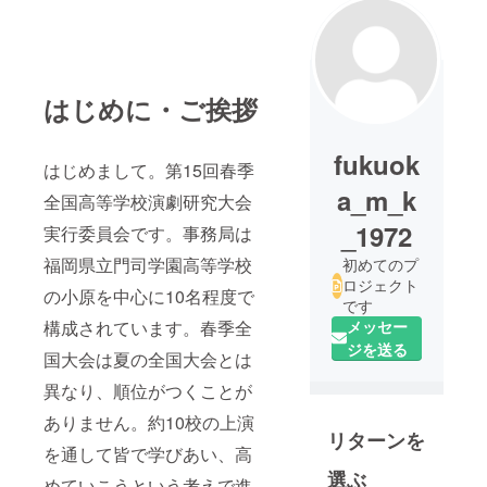
はじめに・ご挨拶
fukuok
はじめまして。第15回春季
a_m_k
全国高等学校演劇研究大会
_1972
実行委員会です。事務局は
福岡県立門司学園高等学校
初めてのプ
ロジェクト
の小原を中心に10名程度で
です
構成されています。春季全
メッセー
ジを送る
国大会は夏の全国大会とは
異なり、順位がつくことが
ありません。約10校の上演
リターンを
を通して皆で学びあい、高
選ぶ
めていこうという考えで進