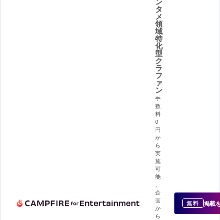
ン
タ
メ
領
域
特
化
型
ク
ラ
フ
ァ
ン
手
数
料
0
円
か
ら
実
施
可
能
。
企
画
掲載
無料
か
ら