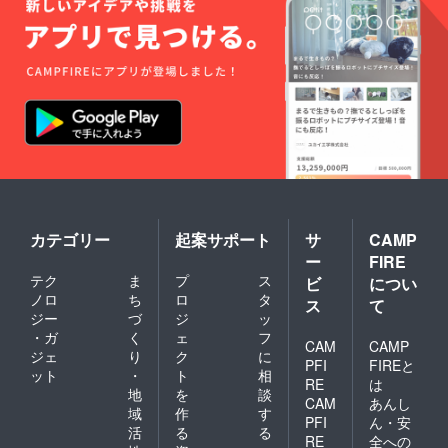
カテゴリー
起案サポート
サ
CAMP
ー
FIRE
テク
ま
プ
ス
ビ
につい
ノロ
ち
ロ
タ
ス
て
ジー
づ
ジ
ッ
・ガ
く
ェ
フ
CAM
CAMP
ジェ
り
ク
に
PFI
FIREと
ット
・
ト
相
RE
は
地
を
談
CAM
あんし
域
作
す
PFI
ん・安
活
る
る
RE
全への