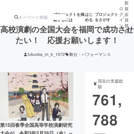
新
ロ
規
グ
会
プロジェクトを掲
はじ
プロジェクト
/
載するには
める
をさがす
イ
員
ン
登
高校演劇の全国大会を福岡で成功させ
録
たい！ 応援お願いします！
人気のプロ
注目のリ
注目の新着プロ
募集終了が近いプ
もうすぐ公開
fukuoka_m_k_1972
舞台・パフォーマンス
ジェクト
ターン
ジェクト
ロジェクト
されます
アート・写真
音楽
現在の支援総
額
761,
テクノロジー・ガジェット
ゲーム・サ
788
映像・映画
書籍・雑誌
第15回春季全国高等学校演劇研究
ビジネス・起業
チャレンジ
大会が、令和3年3月26日（金）～