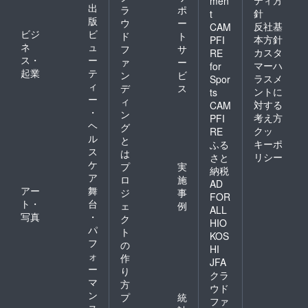
men
出
ラ
ポ
針
t
版
ウ
ー
反社基
CAM
ビジ
ビ
ド
ト
本方針
PFI
ネ
ュ
フ
サ
カスタ
RE
ス・
ー
ァ
ー
マーハ
for
起業
テ
ン
ビ
ラスメ
Spor
ィ
デ
ス
ントに
ts
ー
ィ
対する
CAM
・
ン
考え方
PFI
ヘ
グ
クッ
RE
ル
と
キーポ
ふる
ス
は
リシー
さと
ケ
プ
実
納税
ア
ロ
施
AD
アー
舞
ジ
事
FOR
ト・
台
ェ
例
ALL
写真
・
ク
HIO
パ
ト
KOS
フ
の
HI
ォ
作
JFA
ー
り
クラ
マ
方
ウド
ン
プ
統
ファ
ス