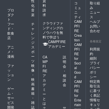
性
資
コ
取り組
化
料
ミュ
み
プロ
音
請
ニ
ニュー
ダク
楽
求
ティ
ス
ト
CAM
ヘルプ
クラウドファ
フー
チ
PFI
お問い
ンディングの
ド・
ャ
RE
合わせ
ノウハウを無
飲食
レ
Crea
料で学ぼう
店
ン
tion
各種規定
CAMPFIRE
ジ
CAM
アカデミー
アニ
ス
利用規
PFI
メ・
ポ
約
RE
漫画
ー
CA
説
細則
for
ツ
MP
明
プライ
Soci
ファ
映
FI
会
バシー
al
ッ
像
RE
・
ポリ
Goo
ショ
・
ア
相
シー
d
ン
映
カ
談
特定商
CAM
画
デ
会
取引法
PFI
ゲー
書
ミ
に基づ
RE
ム・
籍
ー
く表記
for
サー
・
と
情報セ
Ente
ビス
雑
は
キュリ
rtain
開発
誌
ク
サ
ティ方