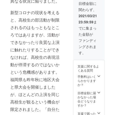
異なる状況に陥りました。
目標金額に
関わらず、
新型コロナの現状を考える
2021/03/21
と、高校生の部活動が制限
23:59:59
ま
されるのはもっともなとこ
でに集まっ
た金額が
ろではありますが、活動が
ファンディ
できなかったり良質な上演
ングされま
に触れたりすることができ
す。
なければ、高校生の表現活
動が停滞するのではないか
支援に関するよ
くある質問
という危機感があります。
手数料はいく
福岡県も昨年秋に地区大会
らかかります
か？
と県大会を開催しました
目標金額に届
が、ほとんどの上演を同じ
かなかった場
高校生が観るという機会が
合どうなりま
すか？
限定されました。「自分た
支援で困った