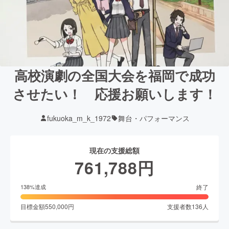
高校演劇の全国大会を福岡で成功
させたい！ 応援お願いします！
fukuoka_m_k_1972
舞台・パフォーマンス
現在の支援総額
761,788
円
終了
138
%達成
目標金額
550,000
円
支援者数
136
人