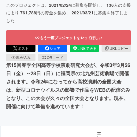
このプロジェクトは、
2021/02/24
に募集を開始し、
136
人の支援
により
761,788
円の資金を集め、
2021/03/21
に募集を終了しま
した
もう一度プロジェクトをやってほしい
ポスト
シェア
LINEで送る
URLコピー
埋め込み
QRコード
第15回春季全国高等学校演劇研究大会が、令和3年3月26
日（金）～28日（日）に福岡県の北九州芸術劇場で開催
されます。令和2年になってから高校演劇の全国大会
は、新型コロナウイルスの影響で作品をWEBの配信のみ
となり、この大会が久々の全国大会となります。現在、
開催に向けて準備を進めています！
エ