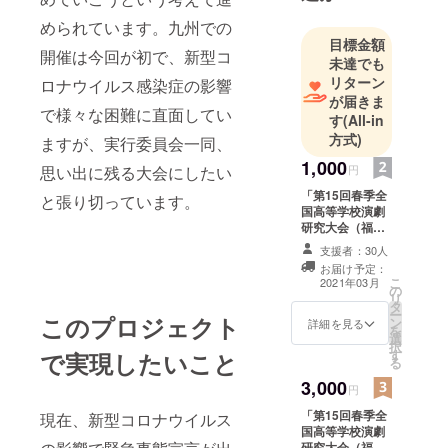
められています。九州での
目標金額
開催は今回が初で、新型コ
未達でも
リターン
ロナウイルス感染症の影響
が届きま
で様々な困難に直面してい
す
(All-in
方式)
ますが、実行委員会一同、
1,000
思い出に残る大会にしたい
円
「第15回春季全
と張り切っています。
国高等学校演劇
研究大会（福岡
大会）」Twitter
支援者：30人
にて応援メッ
お届け予定：
セージを紹介
こ
2021年03月
の
し、お礼のコメ
リ
タ
ントを掲載しま
ー
このプロジェクト
ン
す。紹介は大会
詳細を見る
を
選
期間中（3月26
択
す
で実現したいこと
日（金）～28日
る
（日））に行い
3,000
ます。
円
「第15回春季全
現在、新型コロナウイルス
国高等学校演劇
研究大会（福岡