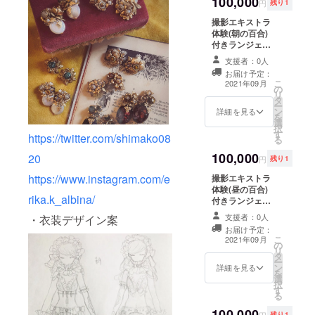
100,000
と手数料を引い
円
残り1
た額を返金させ
撮影エキストラ
て頂きます）で
体験(朝の百合)
撮影にエキスト
付きランジェ
ラ(顔は殆ど写り
リー百合写真集
ません)として参
支援者：0人
(ブロマイド付
加して頂けま
お届け予定：
き) 6/7の14時～
す。
こ
2021年09月
の
20時、下着の衣
リ
タ
装で参加できる
ー
ン
女性の方限定
詳細を見る
を
選
（男性の支援者
択
す
様には写真集代
https://twitter.com/shimako08
る
とブロマイド代
100,000
と手数料を引い
20
円
残り1
た額を返金させ
https://www.instagram.com/e
撮影エキストラ
て頂きます）で
体験(昼の百合)
撮影にエキスト
rika.k_albina/
付きランジェ
ラ(顔は殆ど写り
リー百合写真集
ません)として参
支援者：0人
・衣装デザイン案
(ブロマイド付
加して頂き、ピ
お届け予定：
き) 6/5の11時～
ンの写真1枚を
こ
2021年09月
の
17時、下着の衣
motocaが撮影
リ
タ
装で参加できる
（ピンの撮影の
ー
ン
女性の方限定
詳細を見る
時は持参された
を
選
（男性の支援者
衣装を着て頂い
択
す
様には写真集代
ても大丈夫で
る
とブロマイド代
す）し、別人級
100,000
と手数料を引い
(希望しないこと
円
残り1