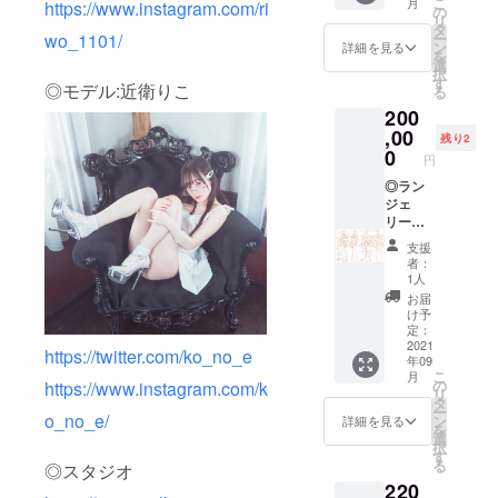
こ
月
https://www.instagram.com/ri
付き) 作
の
も可能)に可愛く
リ
家が
タ
レタッチし、後
ー
wo_1101/
作った
ン
日データでお渡
詳細を見る
を
写真集
選
しします。※後か
択
撮影に
す
らの顔面の加工
◎モデル:近衛りこ
る
も使わ
具合の変更は出
200
れたラ
来ません、また
ンジェ
,00
ご自身での追加
残り2
リー衣
0
の加工はお断り
円
装を着
させて頂いてい
て（男
◎ラン
ますのでご了承
性の支
ジェ
ください。
援者様
リー衣
には写
装撮影
支援
真集代
体験付
者：
とブロ
きラン
1人
マイド
ジェ
お届
代と手
リー百
け予
数料を
合写真
定：
引いた
集(ブロ
2021
https://twitter.com/ko_no_e
年09
額を返
マイド
こ
月
金させ
付き) 作
の
https://www.instagram.com/k
リ
て頂き
家が
タ
ー
ま
作った
o_no_e/
ン
詳細を見る
を
す）、
写真集
選
択
motoca
撮影に
す
る
◎スタジオ
がヘア
も使わ
220
メイク
れたラ