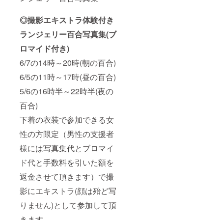
◎撮影エキストラ体験付き
ランジェリー百合写真集(ブ
ロマイド付き)
6/7の14時～20時(朝の百合)
6/5の11時～17時(昼の百合)
5/6の16時半～22時半(夜の
百合)
下着の衣装で参加できる女
性の方限定（男性の支援者
様には写真集代とブロマイ
ド代と手数料を引いた額を
返金させて頂きます）で撮
影にエキストラ(顔は殆ど写
りません)として参加して頂
きます。