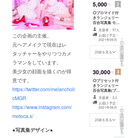
5,000
円
◎ブロマイド付
きランジェリー
百合写真集 モデ
ル6人のピンのブ
支援者：57人
ロマイド(2Lサイ
この企画の主催。
お届け予定：
ズ)6枚入りのラ
こ
2021年09月
の
ンジェリー百合
元ヘアメイクで現在はレ
リ
タ
写真集
ー
ン
詳細を見る
タッチャーをやりつつカメ
を
選
択
す
ラマンをしています。
る
美少女の顔面を描くのが得
30,000
円
意です。
◎プリセット付
きランジェリー
https://twitter.com/melancholi
百合写真集(ブロ
マイド付き) 写真
cMGR
支援者：2人
の現像で使った3
お届け予定：
つのプリセット
https://www.instagram.com/
こ
2021年09月
の
（xmp）付きの
リ
タ
ランジェリー百
motoca.s/
ー
ン
合写真集
詳細を見る
を
選
択
●写真集デザイン●
す
る