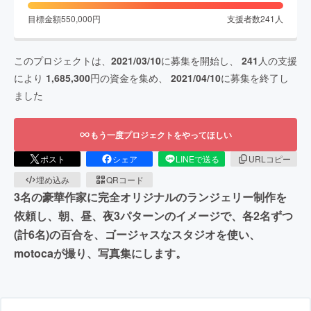
目標金額
550,000
円
支援者数
241
人
このプロジェクトは、
2021/03/10
に募集を開始し、
241
人の支援
により
1,685,300
円の資金を集め、
2021/04/10
に募集を終了し
ました
もう一度プロジェクトをやってほしい
ポスト
シェア
LINEで送る
URLコピー
埋め込み
QRコード
3名の豪華作家に完全オリジナルのランジェリー制作を
依頼し、朝、昼、夜3パターンのイメージで、各2名ずつ
(計6名)の百合を、ゴージャスなスタジオを使い、
motocaが撮り、写真集にします。