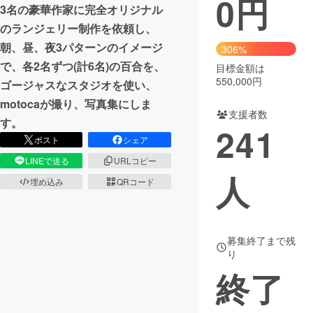
0
円
3名の豪華作家に完全オリジナル
まちづくり・地域活性化
のランジェリー制作を依頼し、
朝、昼、夜3パターンのイメージ
306%
で、各2名ずつ(計6名)の百合を、
目標金額は
CAMPFIRE for Social Good
CAMPFIRE Creation
550,000円
ゴージャスなスタジオを使い、
CAMPFIREふるさと納税
machi-ya
コミュニティ
motocaが撮り、写真集にしま
支援者数
す。
241
ポスト
シェア
LINEで送る
URLコピー
人
埋め込み
QRコード
募集終了まで残
り
終了