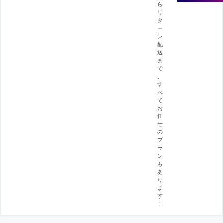
ら
リ
タ
ー
ン
配
送
ま
で
、
す
べ
て
お
任
せ
の
プ
ラ
ン
も
あ
り
ま
す
！