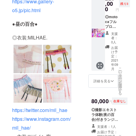
https://www.gallery-
をし、4
ンジェ
,00
残り3
枚まで
リー衣
0
o5.jp/pic.html
円
撮影、
装を着
別人級
て（男
◎moto
(希望し
性の支
caフル
●昼の百合●
ないこ
援者様
プロ
とも可
には写
デュー
支援
能)に可
真集代
ス撮影
◎衣装:MILHAE.
者：
愛くレ
とブロ
体験付
0人
タッチ
マイド
きラン
お届
し、後
代と手
ジェ
け予
日デー
数料を
リー百
定：
タでお
引いた
合写真
2021
年09
渡しし
額を返
集(ブロ
こ
月
ます。※
金させ
マイド
の
リ
後から
て頂き
付き) ご
タ
ー
の顔面
ま
支援頂
ン
詳細を見る
を
の加工
す）、
いた方
選
択
具合の
写真集
に合わ
す
る
変更は
と同じ
せて
出来ま
スタジ
motoca
80,000
円
在庫なし
せん、
オで、
が撮影
またご
motoca
セット
https://twitter.com/mil_hae
◎撮影エキスト
自身で
がヘア
を新し
ラ体験(夜の百
https://www.instagram.com/
の追加
メイク
く作
合)付きランジェ
の加工
をし、4
り、衣
リー百合写真集
支援者：1人
mil_hae/
はお断
枚まで
装を
(ブロマイド付
お届け予定：
りさせ
撮影、
コー
き) 5/6の16時半
2021年09月