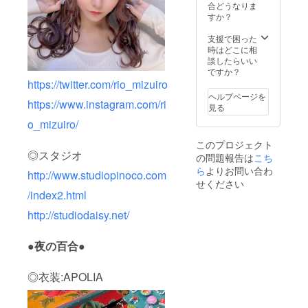
ん。※後
合どうなりま
からの
すか？
顔面の
加工具
支援で困った
合の変
時はどこに相
更は出
談したらいい
来ませ
ですか？
ん、ま
https://twitter.com/rio_mizuiro
たご自
ヘルプページを
身での
https://www.instagram.com/ri
見る
追加の
o_mizuiro/
加工は
お断り
このプロジェクト
させて
◎スタジオ
の問題報告は
こち
頂いて
います
ら
よりお問い合わ
http://www.studiopinoco.com
のでご
せください
了承く
/index2.html
ださ
い。
http://studiodaisy.net/
●夜の百合●
◎衣装:APOLIA