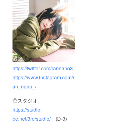
https://twitter.com/rannano3
https://www.instagram.com/r
an_nano_/
◎スタジオ
https://studio-
be.net/3rd/studio/
(D-3)