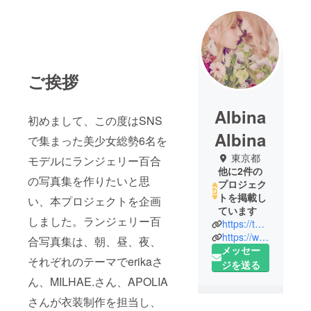
ご挨拶
Albina
初めまして、この度はSNS
Albina
で集まった美少女総勢6名を
東京都
モデルにランジェリー百合
他に2件の
の写真集を作りたいと思
プロジェク
トを掲載し
い、本プロジェクトを企画
ています
しました。ランジェリー百
https://twitter.com/melancholicMGR
https://www.instagram.com/motoca.s/
合写真集は、朝、昼、夜、
メッセー
それぞれのテーマでerikaさ
ジを送る
ん、MILHAE.さん、APOLIA
さんが衣装制作を担当し、