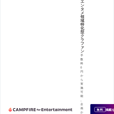
エ
ン
タ
メ
領
域
特
化
型
ク
ラ
フ
ァ
ン
手
数
料
0
円
か
ら
実
施
可
能
。
企
画
掲載
無料
か