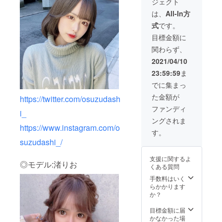
ジェクト
し、
ご了承
合の変
motoca
くださ
更は出
は、
All-In方
が衣装
い。
来ませ
式
です。
をコー
ん、ま
ディ
たご自
目標金額に
ネート
身での
関わらず、
し、ヘ
追加の
アメイ
加工は
2021/04/10
クを
お断り
23:59:59
ま
し、 4
させて
枚まで
頂いて
でに集まっ
撮影、
います
た金額が
別人級
https://twitter.com/osuzudash
のでご
(希望し
了承く
ファンディ
i_
ないこ
ださ
ングされま
とも可
い。
https://www.instagram.com/o
能)に可
す。
愛くレ
suzudashi_/
タッチ
し、 後
支援に関するよ
日デー
◎モデル:渚りお
くある質問
タでお
渡しし
手数料はいく
ます。
らかかります
撮影時
か？
期に期
限はあ
目標金額に届
りませ
かなかった場