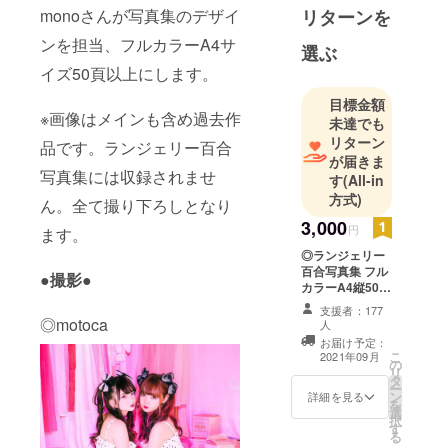
リターンを
monoさんが写真集のデザイ
ンを担当、フルカラーA4サ
選ぶ
イズ50頁以上にします。
目標金額
※画像はメインも含め過去作
未達でも
リターン
品です。ランジェリー百合
が届きま
写真集には収録されませ
す
(All-in
方式)
ん。全て撮り下ろしとなり
3,000
円
ます。
◎ランジェリー
百合写真集 フル
●撮影●
カラーA4縦50頁
以上を予定
支援者：177
◎motoca
人
お届け予定：
こ
2021年09月
の
リ
タ
ー
ン
詳細を見る
を
選
択
す
る