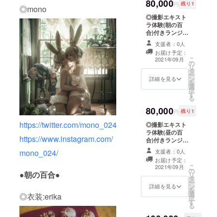
80,000
円
残り1
◎mono
◎撮影エキスト
ラ体験(朝の百
合)付きランジェ
リー百合写真集
支援者：0人
(ブロマイド付
お届け予定：
き) 6/7の14時～
こ
2021年09月
の
20時、 下着の衣
リ
タ
装で参加できる
ー
ン
女性の方限定
詳細を見る
を
選
（男性の支援者
択
す
様には写真集代
る
とブロマイド代
80,000
と手数料を引い
円
残り1
た額を返金させ
https://twitter.com/mono_024
◎撮影エキスト
て頂きます）で
ラ体験(昼の百
撮影にエキスト
https://www.instagram.com/
合)付きランジェ
ラ(顔は殆ど写り
リー百合写真集
ません)として参
支援者：0人
mono_024/
(ブロマイド付
加して頂けま
お届け予定：
き) 6/5の11時～
す。
こ
2021年09月
の
17時、 下着の衣
●朝の百合●
リ
タ
装で参加できる
ー
ン
女性の方限定
詳細を見る
を
選
（男性の支援者
◎衣装:erika
択
す
様には写真集代
る
とブロマイド代