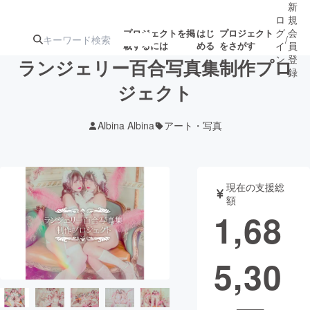
新
ロ
規
グ
会
プロジェクトを掲
はじ
プロジェクト
/
載するには
める
をさがす
イ
員
ン
登
ランジェリー百合写真集制作プロ
録
ジェクト
人気のプロ
注目のリ
注目の新着プロ
募集終了が近いプ
もうすぐ公開
Albina Albina
アート・写真
ジェクト
ターン
ジェクト
ロジェクト
されます
アート・写真
音楽
現在の支援総
額
1,68
テクノロジー・ガジェット
ゲーム・サ
5,30
映像・映画
書籍・雑誌
ビジネス・起業
チャレンジ