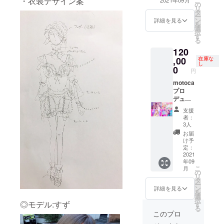
・衣装デザイン案
こ
て頂い
別人級
ディ
の
～22時半、 下着
リ
ていま
(希望し
ネート
タ
の衣装で参加で
ー
すので
ないこ
し、ヘ
ン
きる女性の方限
詳細を見る
を
ご了承
とも可
アメイ
選
定（男性の支援
択
くださ
能)に可
クを
す
者様には写真集
る
い。
愛くレ
し、 4
代とブロマイド
120
タッチ
枚まで
代と手数料を引
,00
し、後
撮影、
在庫な
いた額を返金さ
し
日デー
別人級
0
せて頂きます）
円
タでお
(希望し
で撮影にエキス
motoca
渡しし
ないこ
トラ(顔は殆ど写
プロ
ます。※
とも可
りません)として
デュー
後から
能)に可
参加して頂けま
ス撮影
の顔面
愛くレ
す。
支援
体験付
の加工
タッチ
者：
きラン
具合の
し、 後
3人
ジェ
変更は
日デー
お届
リー百
出来ま
タでお
け予
合写真
せん、
渡しし
定：
集(ブロ
2021
またご
ます。
年09
マイド
自身で
撮影時
こ
月
付き) ご
の追加
期に期
の
リ
支援頂
の加工
限はあ
タ
ー
いた方
はお断
りませ
ン
詳細を見る
を
に合わ
りさせ
ん。※後
選
択
せて背
◎モデル:すず
て頂い
からの
す
る
景をセ
ていま
顔面の
このプロ
レクト
すので
加工具