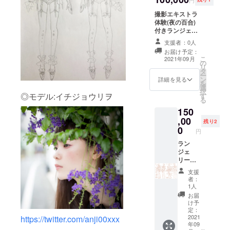
た額を返金させ
も可能)に可愛く
撮影エキストラ
て頂きます）で
レタッチし、後
体験(夜の百合)
撮影にエキスト
日データでお渡
付きランジェ
ラ(顔は殆ど写り
しします。※後か
リー百合写真集
ません)として参
らの顔面の加工
支援者：0人
(ブロマイド付
加して頂き、ピ
具合の変更は出
お届け予定：
き) 5/6の16時半
ンの写真1枚を
来ません、また
こ
2021年09月
の
～22時半、下着
motocaが撮影
ご自身での追加
リ
タ
の衣装で参加で
（ピンの撮影の
の加工はお断り
ー
ン
きる女性の方限
詳細を見る
時は持参された
させて頂いてい
を
選
定（男性の支援
衣装を着て頂い
ますのでご了承
択
◎モデル:イチジョウリヲ
す
者様には写真集
ても大丈夫で
ください。
る
代とブロマイド
す）し、別人級
150
代と手数料を引
(希望しないこと
,00
いた額を返金さ
も可能)に可愛く
残り2
0
せて頂きます）
レタッチし、後
円
で撮影にエキス
日データでお渡
ラン
トラ(顔は殆ど写
しします。※後か
ジェ
りません)として
らの顔面の加工
リー衣
参加して頂き、
具合の変更は出
装撮影
ピンの写真1枚を
来ません、また
支援
体験付
motocaが撮影
ご自身での追加
者：
きラン
（ピンの撮影の
1人
の加工はお断り
ジェ
時は持参された
させて頂いてい
お届
リー百
衣装を着て頂い
け予
ますのでご了承
合写真
定：
ても大丈夫で
ください。
集(ブロ
2021
https://twitter.com/anji00xxx
す）し、別人級
年09
マイド
(希望しないこと