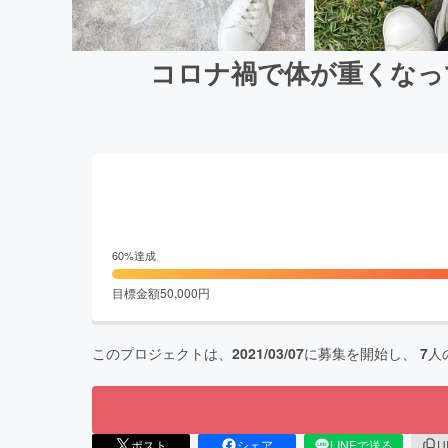
コロナ禍で体が重くなっ
60
%達成
目標金額
50,000
円
このプロジェクトは、
2021/03/07
に募集を開始し、
7
人
ポスト
シェア
LINEで送る
U