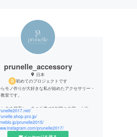
prunelle_accessory
日本
初めてのプロジェクトです
からモノ作りが大好きな私が始めたアクセサリー・
コ教室です。
まれ名古屋育ち、夫の仕事で5年間の中国・上海生
prunelle2017.net/
しました。
prunelle.shop-pro.jp/
ameblo.jp/prunelle2015/
/www.instagram.com/prunelle2017/
後は大手自動車メーカーに就職、
も含めて約20年間事務の仕事をしてきました。
メッセージを送る