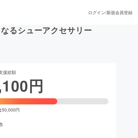
ログイン
/
新規会員登録
くなるシューアクセサリー
うすぐ公開されます
支援総額
プロダクト
,100
円
ファッション
スポーツ
0,000円
数
ア
ソーシャルグッド
人