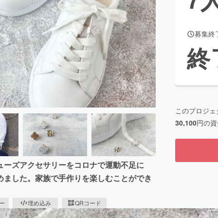
募集終
CAMPFIRE for Social Good
CAMPFIRE Creation
終
CAMPFIREふるさと納税
machi-ya
コミュニティ
このプロジェ
30,100
円の資
ューズアクセサリーをコロナで運動不足に
めました。家族で手作りを楽しむことができ
ピー
埋め込み
QRコード