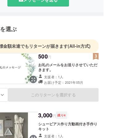
同するため仕事を辞め、なんとも言えない焦燥感に
いた私を救ってくれたのがグルーデコ®との出会い
を選ぶ
手作りとは思えない完成度の高いアクセサリーが制
グルーデコ®にすっかり魅了されました。
標金額未達でもリターンが届きます
(All-in方式)
500
円
コ作品の幅を広げるためにアクセサリー作りの勉強
お礼のメールをお送りさせていただ
se Accessoriesとの出会いがありました。
きます。
ccessoriesのモノ作りに対する真摯な考えに感銘を受
支援者：1人
ーズアクセサリー認定校としても活動しています。
お届け予定：2021年05月
では完成度の高いアクセサリーを作れるようになる
このリターンを選択する
る
徒様と一緒に目指し、オーダーは美しい仕上がりに
も持って制作しています。
3,000
円
残り
4
1月 色彩能力検定1級取得
シューピアス作り方動画付き手作り
1月 日本グルーデコ協会（JGA)認定講師資格取得
キット
10月 ユリス・ドンネ認定講師資格取得
支援者：1人