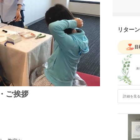
駐在に帯
かられて
です。
リターン
短時間で
作できる
目
グルーデ
を始め、Mu
Muse A
け、ミュ
・ご挨拶
レッスン
詳細を見
ことを生
こだわり
1999年
2015年
2016年