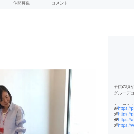
仲間募集
コメント
子供の頃
グルーデ
名古屋生
https://
活を経験
https://
https://
https:/
短大卒業
派遣の仕事