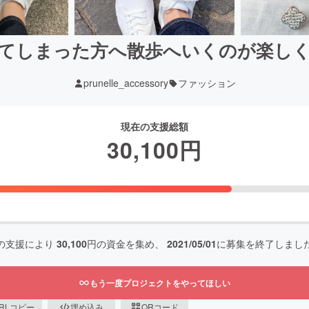
てしまった方へ散歩へいくのが楽し
prunelle_accessory
ファッション
現在の支援総額
30,100
円
の支援により
30,100
円の資金を集め、
2021/05/01
に募集を終了しまし
もう一度プロジェクトをやってほしい
RLコピー
埋め込み
QRコード