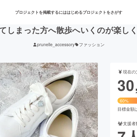
プロジェクトを掲載するには
はじめる
プロジェクトをさがす
てしまった方へ散歩へいくのが楽し
prunelle_accessory
ファッション
注目のリターン
注目の新着プロジェクト
募集終了が近いプロジェクト
も
現在の
音楽
舞台・パフォーマンス
30
ゲーム・サービス開発
フード・飲食店
60%
書籍・雑誌出版
アニメ・漫画
目標金額は5
支援者
チャレンジ
ビューティー・ヘルスケ
7