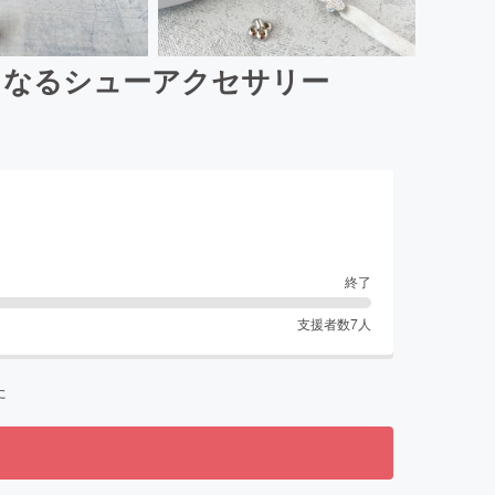
くなるシューアクセサリー
終了
支援者数
7
人
た