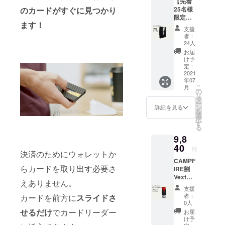
【先着
ラー：
ます。
返品に
25名様
のカードがすぐに見つかり
ローズ
※皆様の
など、
限定】
ゴール
応援購
支援者
ます！
早割
ド ※本
入によ
様都合
支援
Vext
体税
り量産
による
者：
Slim
込、送
効率が
24人
返品は
Wallet
料込み
向上し
お受け
お届
［一般
※ご注文
た場
け予
できま
販売予
状況、
定：
合、正
せんこ
定価
2021
使用部
規販売
と、予
年07
格
材の供
価格が
めご了
こ
月
14,000
給状
の
販売予
承願い
リ
円］ ＜
況、製
タ
定価格
ます。
ー
リター
造工程
ン
より下
詳細を見る
を
ン内容
上の都
選
がる可
択
＞ Vext
合等に
す
能性も
る
Slim
より出
ござい
9,8
Wallet
荷時期
ます。
1個
40
が遅れ
※使用感
円
決済のためにウォレットか
カ
る場合
による
CAMPF
ラー：
があり
返品に
らカードを取り出す必要さ
IRE割
カーボ
ます。
など、
Vext
ン ※本
※皆様の
支援者
えありません。
Slim
体税
応援購
様都合
支援
Wallet
込、送
入によ
による
者：
カードを前方に
スライドさ
［一般
料込み
り量産
0人
返品は
販売予
※ご注文
効率が
せるだけ
でカードリーダー
お受け
お届
定価
状況、
向上し
け予
できま
格