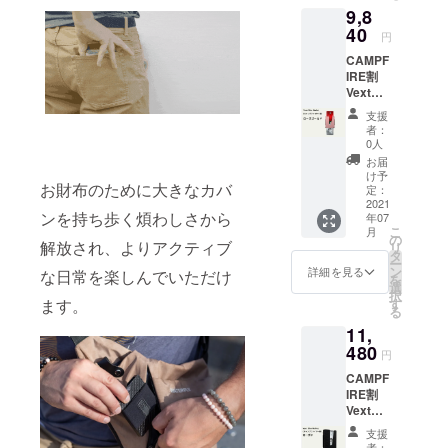
ござい
9,8
カ
があり
ます。
ラー：
40
ます。
※使用感
円
シル
※皆様の
による
CAMPF
バー ※
応援購
返品に
IRE割
本体税
入によ
など、
Vext
込、送
り量産
支援者
Slim
料込み
効率が
様都合
支援
Wallet
※ご注文
向上し
による
者：
［一般
状況、
た場
0人
返品は
販売予
使用部
合、正
お受け
お届
定価
材の供
規販売
け予
できま
お財布のために大きなカバ
格
給状
定：
価格が
せんこ
12,000
2021
況、製
販売予
と、予
ンを持ち歩く煩わしさから
年07
円］ ＜
造工程
定価格
めご了
こ
月
リター
上の都
の
より下
承願い
解放され、よりアクティブ
リ
ン内容
合等に
タ
がる可
ます。
ー
＞ Vext
より出
ン
能性も
詳細を見る
な日常を楽しんでいただけ
を
Slim
荷時期
選
ござい
択
Wallet
が遅れ
す
ます。
ます。
る
1個
る場合
※使用感
11,
カ
があり
による
ラー：
480
ます。
返品に
円
ローズ
※皆様の
など、
CAMPF
ゴール
応援購
支援者
IRE割
ド ※本
入によ
様都合
Vext
体税
り量産
による
Slim
込、送
効率が
返品は
支援
Wallet
料込み
向上し
お受け
者：