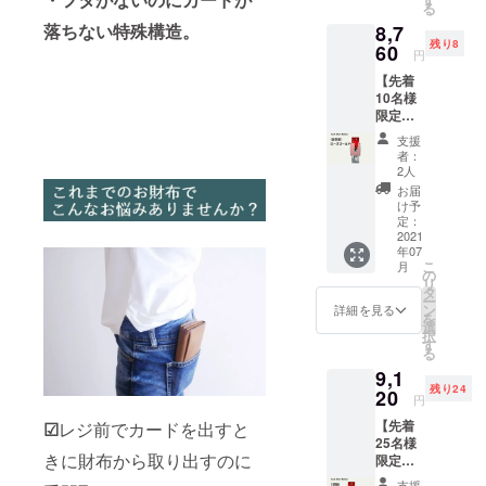
る
Slim
落ちない特殊構造。
8,7
Wallet
残り8
1個
60
円
カ
【先着
ラー：
10名様
シル
限定】
バー ※
超早割
本体税
支援
Vext
込、送
者：
Slim
料込み
2人
Wallet
※ご注文
お届
［一般
状況、
け予
販売予
使用部
定：
定価
2021
材の供
年07
格
給状
こ
月
12,000
況、製
の
リ
円］ ＜
造工程
タ
ー
リター
上の都
ン
詳細を見る
を
ン内容
合等に
選
択
＞ Vext
より出
す
る
Slim
荷時期
9,1
Wallet
が遅れ
残り24
1個
20
る場合
円
カ
があり
【先着
☑
レジ前でカードを出すと
ラー：
ます。
25名様
ローズ
※皆様の
きに財布から取り出すのに
限定】
ゴール
応援購
早割
ド ※本
入によ
支援