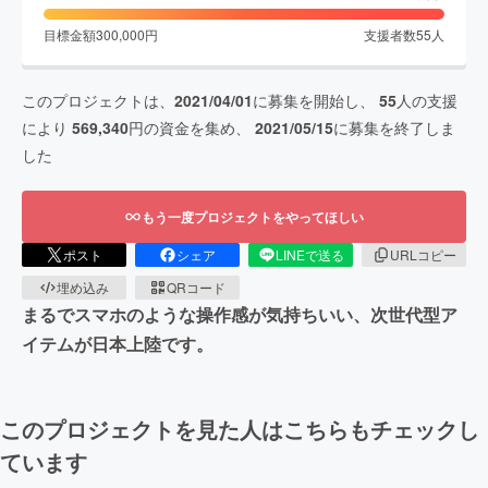
目標金額
300,000
円
支援者数
55
人
このプロジェクトは、
2021/04/01
に募集を開始し、
55
人の支援
により
569,340
円の資金を集め、
2021/05/15
に募集を終了しま
した
もう一度プロジェクトをやってほしい
ポスト
シェア
LINEで送る
URLコピー
埋め込み
QRコード
まるでスマホのような操作感が気持ちいい、次世代型ア
イテムが日本上陸です。
このプロジェクトを見た人はこちらもチェックし
ています