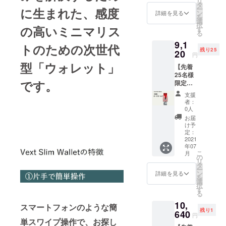
リ
円］ ＜
造工程
タ
販売予
ます。
ー
に生まれた、感度
リター
上の都
ン
定価格
詳細を見る
を
ン内容
合等に
選
より下
択
＞ Vext
の高いミニマリス
より出
す
がる可
る
Slim
荷時期
能性も
9,1
Wallet
が遅れ
ござい
トのための次世代
残り25
1個
20
る場合
ます。
円
カ
があり
※使用感
型「ウォレット」
【先着
ラー：
ます。
による
25名様
シル
※皆様の
返品に
です。
限定】
バー ※
応援購
など、
早割
本体税
入によ
支援者
支援
Vext
込、送
り量産
様都合
者：
Slim
料込み
効率が
0人
による
Wallet
※ご注文
向上し
返品は
お届
［一般
状況、
た場
け予
お受け
販売予
使用部
定：
合、正
できま
定価
2021
材の供
規販売
せんこ
年07
格
給状
価格が
と、予
こ
月
12,000
況、製
の
販売予
めご了
リ
円］ ＜
造工程
タ
定価格
承願い
ー
リター
上の都
ン
より下
詳細を見る
ます。
を
ン内容
合等に
選
がる可
択
＞ Vext
より出
す
能性も
る
Slim
荷時期
ござい
10,
Wallet
が遅れ
ます。
スマートフォンのような簡
残り1
1個
640
る場合
※使用感
円
カ
単スワイプ操作で、お探し
があり
による