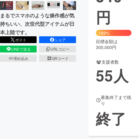
円
まちづくり・地域活性化
まるでスマホのような操作感が気
持ちいい、次世代型アイテムが日
CAMPFIRE for Social Good
CAMPFIRE Creation
本上陸です。
189%
CAMPFIREふるさと納税
machi-ya
コミュニティ
ポスト
シェア
目標金額は
300,000円
LINEで送る
URLコピー
埋め込み
QRコード
支援者数
55
人
募集終了まで残
り
終了