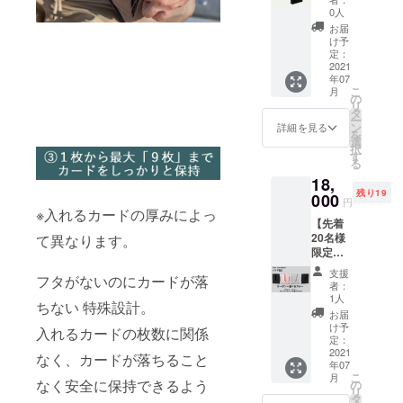
［一般
※ご注文
た場
0人
できま
販売予
状況、
合、正
せんこ
お届
定価
使用部
規販売
け予
と、予
格
材の供
定：
価格が
めご了
14,000
2021
給状
販売予
承願い
年07
円］ ＜
況、製
定価格
ます。
こ
月
リター
造工程
の
より下
リ
ン内容
上の都
タ
がる可
ー
＞ Vext
合等に
ン
能性も
詳細を見る
を
Slim
より出
選
ござい
択
Wallet
荷時期
す
ます。
る
1個
が遅れ
※使用感
18,
カ
る場合
による
残り19
ラー：
000
があり
返品に
円
カーボ
ます。
※入れるカードの厚みによっ
など、
【先着
ン ※本
※皆様の
支援者
20名様
て異なります。
体税
応援購
様都合
限定】
込、送
入によ
による
お得な
料込み
り量産
返品は
支援
フタがないのにカードが落
ペア
※ご注文
効率が
お受け
者：
割！ 家
状況、
向上し
1人
できま
ちない 特殊設計。
族、友
使用部
た場
せんこ
お届
達、同
材の供
合、正
け予
と、予
入れるカードの枚数に関係
僚、
給状
定：
規販売
めご了
カップ
2021
況、製
価格が
なく、カードが落ちること
承願い
年07
ルとご
造工程
販売予
ます。
こ
月
一緒
上の都
なく安全に保持できるよう
の
定価格
リ
に！
合等に
タ
より下