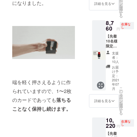
ー
になりました。
Vext
より出
ン
がる可
詳細を見る
を
Slim
荷時期
選
能性も
択
Wallet
が遅れ
す
ござい
る
［一般
る場合
ます。
8,7
販売予
があり
※使用感
在庫な
定価
60
ます。
し
による
円
格
※皆様の
返品に
【先着
26,000
応援購
など、
10名様
円］ ＜
入によ
支援者
限定】
リター
り量産
様都合
超早割
ン内容
効率が
による
支援
Vext
＞ Vext
向上し
返品は
者：
Slim
Slim
た場
10人
お受け
Wallet
Wallet
合、正
できま
お届
［一般
2個
規販売
け予
せんこ
販売予
カ
定：
価格が
と、予
定価
2021
ラー：
販売予
端を軽く押さえるように作
めご了
年07
格
カーボ
定価格
承願い
こ
月
12,000
られていますので、1〜2枚
ン＋選
の
より下
ます。[/
リ
円］ ＜
べるカ
タ
がる可
引用]
ー
のカードであっても
落ちる
リター
ラー ※
ン
能性も
詳細を見る
を
ン内容
本体税
選
ござい
択
ことなく保持し続けます。
＞ Vext
込、送
す
ます。
る
Slim
料込み
※使用感
10,
Wallet
※ご注文
による
在庫な
1個
220
状況、
し
返品に
円
カ
使用部
など、
【先着
ラー：
材の供
支援者