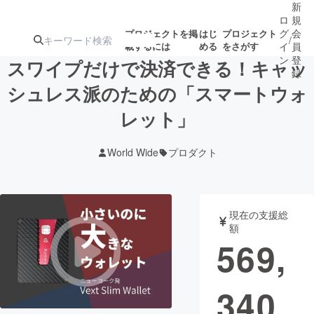
新
ロ
規
グ
会
プロジェクトを掲
はじ
プロジェクト
/
載するには
める
をさがす
イ
員
ン
登
スワイプだけで決済できる！キャッ
録
シュレス派のための「スマートウォ
レット」
人気のプロ
注目のリ
注目の新着プロ
募集終了が近いプ
もうすぐ公開
ジェクト
ターン
ジェクト
ロジェクト
されます
World Wide
プロダクト
アート・写真
音楽
現在の支援総
テクノロジー・ガジェット
ゲーム・サ
額
569,
映像・映画
書籍・雑誌
340
ビジネス・起業
チャレンジ