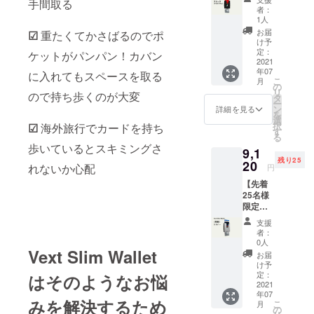
手間取る
Vext
体税
り量産
者：
Slim
込、送
効率が
1人
Wallet
料込み
向上し
お届
☑
重たくてかさばるのでポ
［一般
※ご注文
た場
け予
販売予
状況、
定：
合、正
ケットがパンパン！カバン
定価
2021
使用部
規販売
年07
格
材の供
に入れてもスペースを取る
価格が
こ
月
12,000
給状
の
販売予
リ
ので持ち歩くのが大変
円］ ＜
況、製
タ
定価格
ー
リター
造工程
ン
より下
詳細を見る
を
ン内容
上の都
選
がる可
択
☑
海外旅行でカードを持ち
＞ Vext
合等に
す
能性も
る
Slim
より出
ござい
歩いているとスキミングさ
9,1
Wallet
荷時期
ます。
残り25
1個
20
が遅れ
※使用感
れないか心配
円
カ
る場合
による
【先着
ラー：
があり
返品に
25名様
ブラッ
ます。
など、
限定】
ク ※本
※皆様の
支援者
早割
体税
応援購
様都合
支援
Vext
込、送
入によ
による
者：
Slim
料込み
り量産
0人
返品は
Wallet
Vext Slim Wallet
※ご注文
効率が
お受け
お届
［一般
状況、
向上し
け予
できま
販売予
使用部
定：
た場
はそのようなお悩
せんこ
定価
2021
材の供
合、正
と、予
年07
格
給状
規販売
めご了
みを解決するため
こ
月
12,000
況、製
の
価格が
承願い