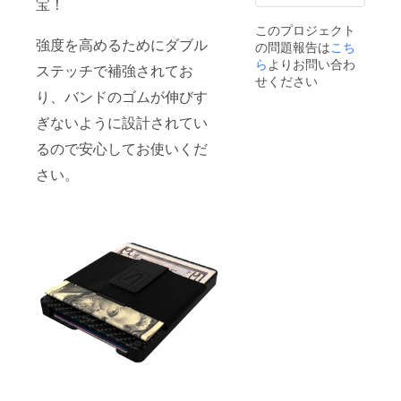
宝！
ます。
※使用感
このプロジェクト
による
強度を高めるためにダブル
の問題報告は
こち
返品に
など、
ら
よりお問い合わ
ステッチで補強されてお
支援者
せください
様都合
り、バンドのゴムが伸びす
による
返品は
ぎないように設計されてい
お受け
るので安心してお使いくだ
できま
せんこ
さい。
と、予
めご了
承願い
ます。