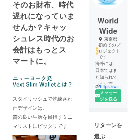
そのお財布、時代
遅れになっていま
World
せんか？キャッ
Wide
シュレス時代のお
東京都
初めてのプ
会計はもっとス
ロジェクト
です
マートに。
海外には、
日本ではま
だ知られて
いない商品
https://world-wide-ak.com/
がたくさん
メッセー
存在しま
スタイリッシュで洗練され
ジを送る
す。
たデザインは、
質の良い生活を目指すミニ
私どもは、
リターンを
より良い製
マリストにピッタリです！
品やサービ
選ぶ
スを海外か