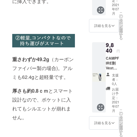
に挿入できます。
使用部
定：
た場
せんこ
12,000
2021
材の供
合、正
と、予
年07
円］ ＜
給状
規販売
めご了
こ
月
リター
況、製
の
価格が
承願い
リ
ン内容
造工程
タ
販売予
ます。
ー
＞ Vext
上の都
ン
定価格
詳細を見る
を
Slim
合等に
選
より下
択
Wallet
より出
す
がる可
る
1個
荷時期
能性も
9,8
カ
が遅れ
ござい
ラー：
40
る場合
ます。
円
ブラッ
があり
※使用感
CAMPF
重さわずか49.2g
（カーボン
ク ※本
ます。
による
IRE割
体税
※皆様の
返品に
ファイバー製の場合)。アル
Vext
込、送
応援購
など、
Slim
料込み
入によ
支援者
支援
ミも62.4gと超軽量です。
Wallet
※ご注文
り量産
様都合
者：
［一般
状況、
効率が
0人
による
販売予
使用部
向上し
返品は
お届
厚さも約0.8ｃｍ
とスマート
定価
材の供
た場
け予
お受け
格
給状
定：
合、正
設計なので、ポケットに入
できま
12,000
2021
況、製
規販売
せんこ
年07
円］ ＜
造工程
れてもシルエットが崩れま
価格が
と、予
こ
月
リター
上の都
の
販売予
めご了
リ
せん。
ン内容
合等に
タ
定価格
承願い
ー
＞ Vext
より出
ン
より下
詳細を見る
ます。
を
Slim
荷時期
選
がる可
択
Wallet
が遅れ
す
能性も
る
1個
る場合