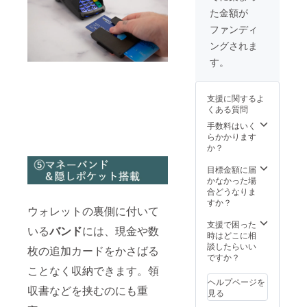
材の供
規販売
※使用感
た金額が
給状
価格が
による
況、製
販売予
返品に
ファンディ
造工程
定価格
など、
ングされま
上の都
より下
支援者
合等に
がる可
様都合
す。
より出
能性も
による
荷時期
ござい
返品は
が遅れ
ます。
お受け
支援に関するよ
る場合
※使用感
できま
くある質問
があり
による
せんこ
ます。
返品に
手数料はいく
と、予
※皆様の
など、
らかかります
めご了
応援購
支援者
か？
承願い
入によ
様都合
ます。
り量産
による
目標金額に届
効率が
返品は
かなかった場
向上し
お受け
合どうなりま
た場
できま
すか？
ウォレットの裏側に付いて
合、正
せんこ
規販売
と、予
支援で困った
いる
バンド
には、現金や数
価格が
めご了
時はどこに相
販売予
承願い
談したらいい
枚の追加カードをかさばる
定価格
ます。
ですか？
より下
ことなく収納できます。領
がる可
ヘルプページを
能性も
収書などを挟むのにも重
見る
ござい