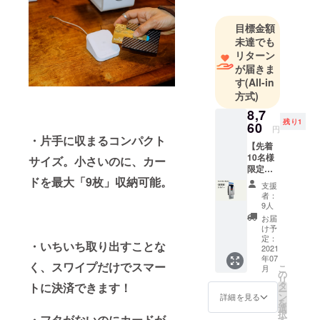
ら積極的に
目標金額
取り入れ、
未達でも
日本の皆様
リターン
へお届けす
が届きま
るととも
す
(All-in
に、日本の
方式)
経済を盛り
8,7
立てていく
残り1
60
円
お手伝いを
・片手に収まるコンパクト
【先着
していくこ
10名様
サイズ。小さいのに、カー
限定】
とをミッ
超早割
ドを最大「9枚」収納可能。
ションとし
支援
Vext
者：
て掲げてお
Slim
9人
Wallet
ります。
お届
［一般
け予
販売予
定：
・いちいち取り出すことな
定価
2021
年07
格
く、スワイプだけでスマー
こ
月
12,000
の
リ
円］ ＜
タ
トに決済できます！
ー
リター
ン
詳細を見る
を
ン内容
選
択
＞ Vext
・フタがないのにカードが
す