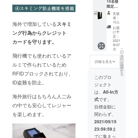
10名様
ブラッ
給状
様都合
限定】
ク ※本
況、製
による
超早割
体税
造工程
返品は
支援
Vext
込、送
上の都
お受け
者：
Slim
料込み
合等に
10人
できま
海外で増加している
スキミ
Wallet
※ご注文
より出
せんこ
お届
［一般
状況、
荷時期
け予
ング行為からクレジット
と、予
販売予
使用部
定：
が遅れ
めご了
定価
2021
カードを守ります。
材の供
る場合
承願い
年07
格
給状
があり
ます。
こ
月
14,000
況、製
の
ます。
リ
飛行機でも使われているア
円］ ＜
造工程
タ
※皆様の
ー
リター
上の都
ン
応援購
詳細を見る
を
ルミで作られているため
ン内容
合等に
選
入によ
択
＞ Vext
より出
す
り量産
RFIDブロックされており、
る
Slim
荷時期
効率が
このプロ
Wallet
が遅れ
向上し
ID盗難を防止。
ジェクト
1個
る場合
た場
カ
があり
合、正
は、
All-In方
ラー：
ます。
海外旅行はもちろん人ごみ
規販売
式
です。
カーボ
※皆様の
価格が
の中でも安心してレジャー
ン ※本
応援購
販売予
目標金額に
体税
入によ
定価格
を楽しめます。
関わらず、
込、送
り量産
より下
料込み
効率が
がる可
2021/05/15
※ご注文
向上し
能性も
23:59:59
ま
状況、
た場
ござい
使用部
合、正
ます。
でに集まっ