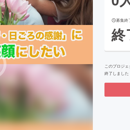
募集終
CAMPFIRE for Social Good
CAMPFIRE Creation
終
CAMPFIREふるさと納税
machi-ya
コミュニティ
このプロジェ
終了しました