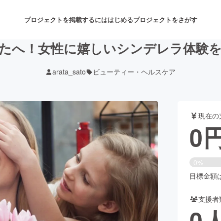
プロジェクトを掲載するには
はじめる
プロジェクトをさがす
たへ！女性に嬉しいシンデレラ体験
arata_sato
ビューティー・ヘルスケア
注目のリターン
注目の新着プロジェクト
募集終了が近いプロジェクト
も
現在の
音楽
舞台・パフォーマンス
0
ゲーム・サービス開発
フード・飲食店
0%
書籍・雑誌出版
アニメ・漫画
目標金額は1
支援者
チャレンジ
ビューティー・ヘルスケ
0