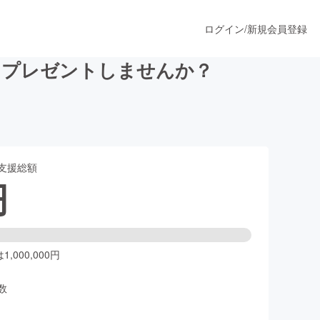
ログイン
/
新規会員登録
をプレゼントしませんか？
うすぐ公開されます
支援総額
プロダクト
円
ファッション
スポーツ
,000,000円
数
ア
ソーシャルグッド
人