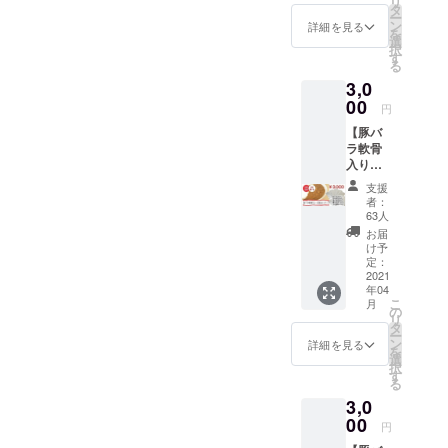
リ
辛）か
購入時
タ
ー
ら選べ
にオプ
ン
詳細を見る
を
ます。
ション
選
択
お得で
で選択
す
る
す！
できま
3,0
す。
00
円
【豚バ
ラ軟骨
入りカ
レー】8
支援
食入り
者：
のリ
63人
ターン
お届
です。4
け予
つの辛
定：
さ（甘
2021
年04
口・中
こ
月
辛・辛
の
リ
口・激
タ
ー
辛）か
ン
詳細を見る
を
ら選べ
選
択
ます。
す
る
お得で
3,0
す！
00
円