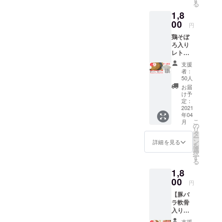
る
ます。
1,8
00
円
鶏そぼ
ろ入り
レトル
トカ
支援
レー4食
者：
入りの
50人
リター
お届
ンで
け予
す。4つ
定：
の辛さ
2021
年04
（甘
こ
月
口・中
の
リ
辛・辛
タ
ー
口・激
ン
詳細を見る
を
辛）か
選
択
ら選べ
す
る
ます。
1,8
00
円
【豚バ
ラ軟骨
入りカ
レー】
支援