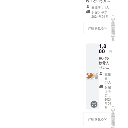
ね！という方向
で選択
料15%や発送や
けです。頂いた
できま
支援者：1人
お金は全額フー
す。
梱包にかかる人
お届け予定：
ドロス削減のた
こ
2021年04月
件費も加える
の
めに使わせて頂
リ
タ
きます。お心遣
と、500円を超
ー
ン
いに感謝のメー
詳細を見る
を
えてしまう形で
選
ルをお送りしま
択
す
す。金額は1000
す、汗
る
円〜で変更可能
1,8
です。リターン
00
選択時に個数に
円
て金額をお決め
豚バラ
ください。
軟骨入
りレト
ルトカ
支援
レー4食
者：
入りの
61人
リター
お届
ンで
け予
す。4つ
定：
の辛さ
2021
年04
（甘
こ
月
口・中
の
リ
辛・辛
タ
ー
口・激
ン
詳細を見る
を
辛）か
選
択
ら選べ
す