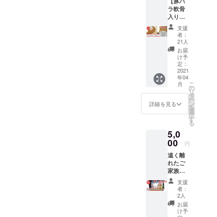
【豚バ
ラ軟骨
入りカ
レー】
支援
もしく
者：
は【鶏
21人
そぼろ
お届
カ
け予
レー】
定：
のどち
2021
年04
らかを
こ
月
選んで
の
リ
頂きま
タ
ー
す。 選
ン
詳細を見る
を
んでい
選
択
ただい
す
る
たカ
5,0
レーか
ら、4つ
00
円
の辛さ
遠く離
甘口・
れたご
中辛・
家族や
辛口・
友人の
激辛を2
支援
為に、
個ずつ
者：
5000円
入れて
2人
分の食
（計8
お届
品を詰
食）を
け予