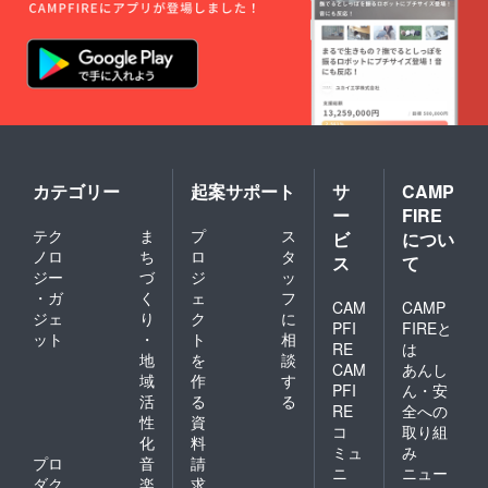
カテゴリー
起案サポート
サ
CAMP
ー
FIRE
テク
ま
プ
ス
ビ
につい
ノロ
ち
ロ
タ
ス
て
ジー
づ
ジ
ッ
・ガ
く
ェ
フ
CAM
CAMP
ジェ
り
ク
に
PFI
FIREと
ット
・
ト
相
RE
は
地
を
談
CAM
あんし
域
作
す
PFI
ん・安
活
る
る
RE
全への
性
資
コ
取り組
化
料
ミュ
み
プロ
音
請
ニ
ニュー
ダク
楽
求