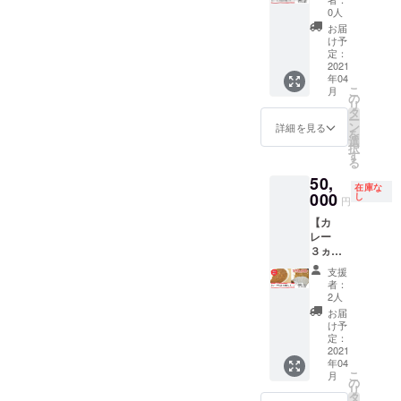
バター
ン】 鶏
足した
骨カ
0人
味 各1
そぼろ
【1か月
レー×5
個） ・
お届
入りレ
分】の
個) ・サ
け予
水
トルト
カレー
定：
トウの
カレー
2021
をお送
ごはん5
年04
と豚バ
りする
食パッ
こ
月
ラ軟骨
コース
の
ク×2 ・
リ
入りレ
です。
タ
旨辛日
ー
トルト
ン
野出豚
詳細を見る
を
カレー
選
のっけ
択
の全種
す
ごはん
る
類の辛
(みそ加
50,
さ（甘
工品) ・
在庫な
口・中
000
し
半田手
円
辛・辛
延ふし
【カ
口・激
めん(手
レー
辛）を
延べ干
３ヵ月
各11個
しめん)
分リ
とラン
・オタ
支援
ター
ダムで5
フク
者：
ン】 鶏
食分を
2人
ソース
そぼろ
足した
(ベジタ
お届
入りレ
【3か月
け予
ブル＆
トルト
分】の
定：
フルー
カレー
2021
カレー
ツ) ・お
年04
と豚バ
をお送
米だけ
こ
月
ラ軟骨
りする
の
でつ
リ
入りレ
コース
タ
くった