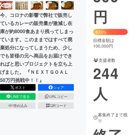
円
まちづくり・地域活性化
今、コロナの影響で弊社で販売し
ているカレーの販売量が激減し在
CAMPFIRE for Social Good
CAMPFIRE Creation
庫が約8000食あまり残ってしまっ
833%
CAMPFIREふるさと納税
machi-ya
コミュニティ
ています。このままではすべて廃
目標金額は
100,000円
棄処分になってしまうため、少し
でも皆様の元へ商品をお届けでき
支援者数
ればと思いプロジェクトを立ち上
244
げました。 『ＮＥＸＴＧＯＡＬ
50万円挑戦中！！』
人
ポスト
シェア
LINEで送る
URLコピー
埋め込み
QRコード
募集終了まで残
り