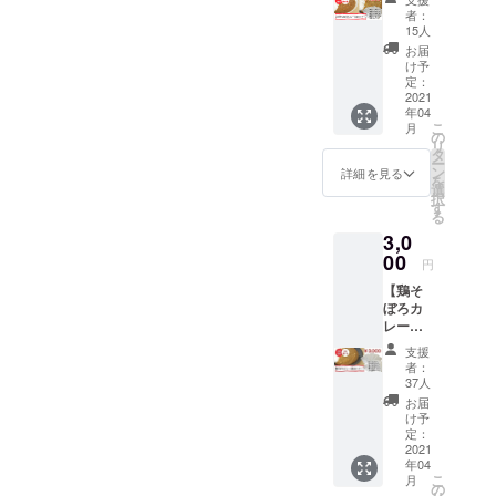
もしく
者：
は【鶏
15人
そぼろ
お届
カ
け予
レー】
定：
のどち
2021
年04
らかを
こ
月
選んで
の
リ
頂きま
タ
ー
す。 選
ン
詳細を見る
を
んでい
選
択
ただい
す
る
たカ
3,0
レーか
ら、4つ
00
円
の辛さ
【鶏そ
甘口・
ぼろカ
中辛・
レー】8
辛口・
食入り
激辛を1
支援
のリ
個づつ
者：
ターン
（計4
37人
です。4
食）入
お届
つの辛
れてお
け予
さ（甘
送りし
定：
口・中
2021
ます。
年04
辛・辛
具材の
こ
月
口・激
種類は
の