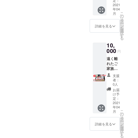
め合わ
お送り
定：
せた仕
2021
しま
年04
送りギ
す。お
こ
月
フトと
得で
の
リ
いう形
す。 具
タ
ー
でリ
材の種
ン
詳細を見る
を
ターン
類は購
選
択
を作り
入時に
す
る
まし
オプ
10,
た。こ
ション
の機会
000
で選択
円
に自分
できま
遠く離
やご家
す。
れたご
族に仕
家族や
送りを
友人の
送って
支援
為に、
みては
者：
10000
いかが
0人
円分の
でしょ
お届
ご当地
うか？
け予
食品を
※オプ
定：
詰め合
2021
ション
年04
わせた
よりカ
こ
月
仕送り
レー辛
の
リ
ギフト
さをお
タ
ー
という
選びく
ン
詳細を見る
を
形でリ
ださ
選
択
ターン
い。
す
る
を作り