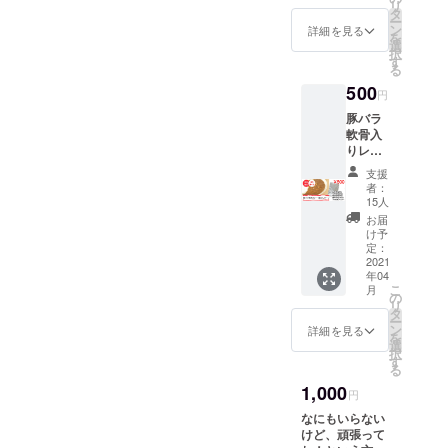
リ
ます！
辛・辛
タ
ー
口・激
ン
詳細を見る
を
辛）か
選
択
価格設定の内訳
ら選べ
す
る
ます。
としましては、
500
辛さは
円
例えば一番安い
購入時
豚バラ
にオプ
1個のリターン
軟骨入
ション
りレト
の場合は
で選択
ルトカ
できま
支援
レー1食
す。
者：
入りの
・カレーの原価
15人
リター
お届
300円
ンで
け予
す。4つ
・送料198円
定：
の辛さ
2021
・梱包費1個に
年04
（甘
こ
月
口・中
つき10円
の
リ
辛・辛
タ
ー
口・激
ン
詳細を見る
を
辛）か
合計508円
選
択
ら選べ
す
る
ます。
1,000
辛さは
かかり、そこに
円
購入時
クラウドファン
なにもいらない
にオプ
けど、頑張って
ション
ディングの手数