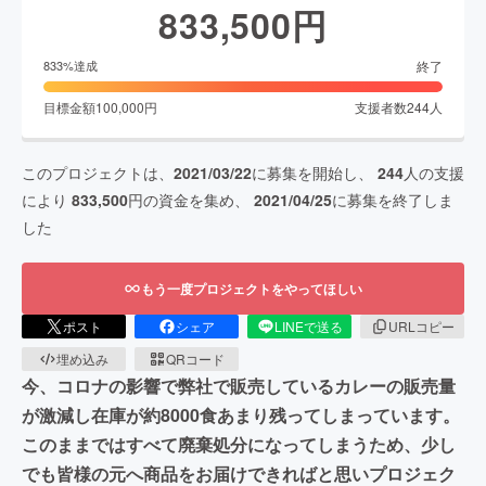
833,500
円
終了
833
%達成
目標金額
100,000
円
支援者数
244
人
このプロジェクトは、
2021/03/22
に募集を開始し、
244
人の支援
により
833,500
円の資金を集め、
2021/04/25
に募集を終了しま
した
もう一度プロジェクトをやってほしい
ポスト
シェア
LINEで送る
URLコピー
埋め込み
QRコード
今、コロナの影響で弊社で販売しているカレーの販売量
が激減し在庫が約8000食あまり残ってしまっています。
このままではすべて廃棄処分になってしまうため、少し
でも皆様の元へ商品をお届けできればと思いプロジェク