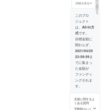
ー
トルト
です。
ン
詳細を見る
日本生
を
カレー
選
まれの
択
の全種
す
おいし
る
類の辛
このプロ
いド
さ（甘
レッシ
ジェクト
口・中
ング ・
辛・辛
は、
All-In方
黒蜜き
口・激
なこ棒
式
です。
辛）を
・吉田
各10個
目標金額に
松陰ポ
とラン
テト
関わらず、
ダムで2
チップ
食分を
2021/04/25
ス(ゆず
足した
塩味) ・
23:59:59
ま
【半年
さばの
分】の
でに集まっ
味噌煮
カレー
缶 ・さ
た金額が
をお送
ばの水
りする
ファンディ
煮缶
コース
ングされま
です。
す。
支援に関するよ
くある質問
手数料はいく