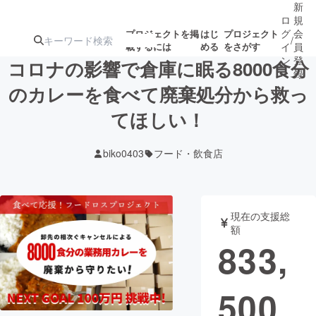
新
ロ
規
グ
会
プロジェクトを掲
はじ
プロジェクト
/
載するには
める
をさがす
イ
員
ン
登
コロナの影響で倉庫に眠る8000食分
録
のカレーを食べて廃棄処分から救っ
てほしい！
人気のプロ
注目のリ
注目の新着プロ
募集終了が近いプ
もうすぐ公開
ジェクト
ターン
ジェクト
ロジェクト
されます
biko0403
フード・飲食店
アート・写真
音楽
現在の支援総
テクノロジー・ガジェット
ゲーム・サ
額
833,
映像・映画
書籍・雑誌
500
ビジネス・起業
チャレンジ