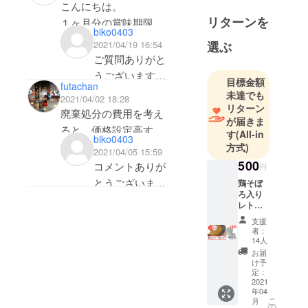
年6月8日になり
こんにちは。
ます！よろしく
リターンを
１ヶ月分の賞味期限も
biko0403
お願いいたしま
全て6月ですか？
選ぶ
2021/04/19 16:54
す。
ご質問ありがと
うございます。
目標金額
futachan
今回発送させて
未達でも
2021/04/02 18:28
リターン
頂くカレーは全
廃棄処分の費用を考え
が届きま
て賞味期限が
ると、価格設定高すぎ
す
(All-in
biko0403
2022年6月8日の
ないですか？
方式)
2021/04/05 15:59
ものです！よろ
500
コメントありが
円
しくお願いいた
とうございま
鶏そぼ
します。
ろ入り
す！価格設定に
レトル
関して皆様も気
トカ
支援
レー1食
になっていた部
者：
入りの
14人
分があったと思
リター
お届
ンで
け予
うので、ご質問
す。4つ
定：
していただき大
の辛さ
2021
年04
（甘
変うれしく思い
こ
月
口・中
の