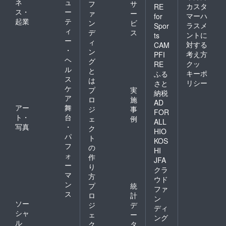
ネ
ュ
フ
サ
カスタ
RE
ス・
ー
ァ
ー
マーハ
for
起業
テ
ン
ビ
ラスメ
Spor
ィ
デ
ス
ントに
ts
ー
ィ
対する
CAM
・
ン
考え方
PFI
ヘ
グ
クッ
RE
ル
と
キーポ
ふる
ス
は
リシー
さと
ケ
プ
実
納税
ア
ロ
施
AD
アー
舞
ジ
事
FOR
ト・
台
ェ
例
ALL
写真
・
ク
HIO
パ
ト
KOS
フ
の
HI
ォ
作
JFA
ー
り
クラ
マ
方
ウド
ン
プ
統
ファ
ス
ロ
計
ン
ソー
ジ
デ
ディ
シャ
ェ
ー
ング
ル
ク
タ