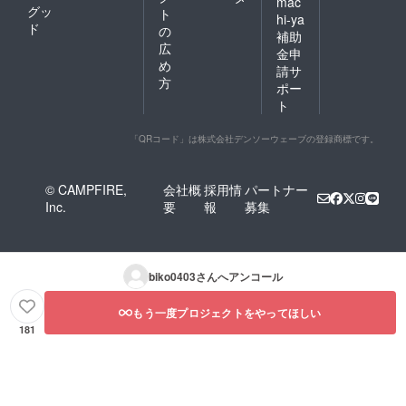
mac
グッ
ト
hi-ya
ド
の
補助
広
金申
め
請サ
方
ポー
ト
「QRコード」は株式会社デンソーウェーブの登録商標です。
© CAMPFIRE,
会社概
採用情
パートナー
Inc.
要
報
募集
biko0403
さんへアンコール
もう一度プロジェクトをやってほしい
181