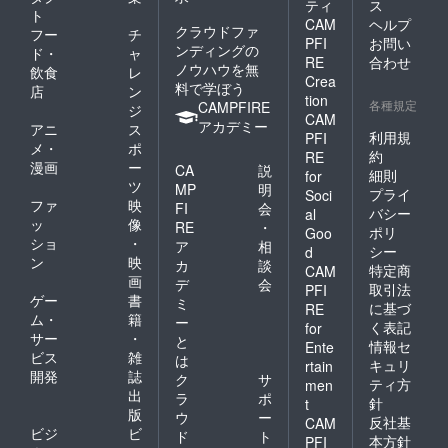
ティ
ス
ト
CAM
ヘルプ
クラウドファ
フー
チ
PFI
お問い
ンディングの
ド・
ャ
RE
合わせ
ノウハウを無
飲食
レ
Crea
料で学ぼう
店
ン
tion
各種規定
CAMPFIRE
ジ
CAM
アカデミー
アニ
ス
利用規
PFI
メ・
ポ
約
RE
漫画
ー
CA
説
細則
for
ツ
MP
明
プライ
Soci
ファ
映
FI
会
バシー
al
ッ
像
RE
・
ポリ
Goo
ショ
・
ア
相
シー
d
ン
映
カ
談
特定商
CAM
画
デ
会
取引法
PFI
ゲー
書
ミ
に基づ
RE
ム・
籍
ー
く表記
for
サー
・
と
情報セ
Ente
ビス
雑
は
キュリ
rtain
開発
誌
ク
サ
ティ方
men
出
ラ
ポ
針
t
版
ウ
ー
反社基
CAM
ビジ
ビ
ド
ト
本方針
PFI