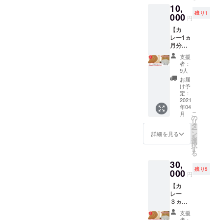
【内容
10,
まし
品】 ・
残り1
た。こ
000
カレー5
円
の機会
食 (鶏
【カ
に自分
そぼろ
レー1ヵ
やご家
カレー
月分リ
族に仕
×3個・
ター
送りを
豚バラ
支援
ン】 鶏
送って
軟骨カ
者：
そぼろ
みては
レー×2
9人
入りレ
いかが
個) ・サ
お届
トルト
でしょ
トウの
け予
カレー
うか？
定：
ごはん5
と豚バ
2021
※オプ
食パッ
年04
ラ軟骨
ション
ク ・さ
こ
月
入りレ
より辛
の
ばの水
リ
トルト
さをお
タ
煮缶 ・
ー
カレー
選びく
ン
さばの
詳細を見る
を
の全種
ださ
選
味噌煮
択
類の辛
い。
す
缶 ・パ
る
さ（甘
【内容
スタ2袋
30,
口・中
品】 ・
・じゃ
残り5
辛・辛
000
カレー
がりこ
円
口・激
10食
（サラ
【カ
辛）を
(鶏そぼ
ダ味・
レー
各3個の
ろカ
チーズ
３ヵ月
とラン
レー×5
味・
分リ
ダムで7
個・豚
じゃが
支援
ター
食分を
バラ軟
者：