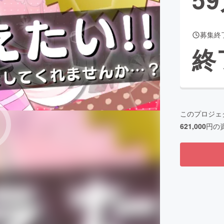
募集終
CAMPFIRE for Social Good
CAMPFIRE Creation
終
CAMPFIREふるさと納税
machi-ya
コミュニティ
このプロジェ
621,000
円の