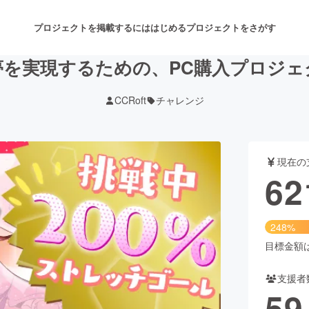
プロジェクトを掲載するには
はじめる
プロジェクトをさがす
を実現するための、PC購入プロジェクト
CCRoft
チャレンジ
注目のリターン
注目の新着プロジェクト
募集終了が近いプロジェクト
も
現在の
音楽
舞台・パフォーマンス
62
ゲーム・サービス開発
フード・飲食店
248%
書籍・雑誌出版
アニメ・漫画
目標金額は2
支援者
チャレンジ
ビューティー・ヘルスケ
59