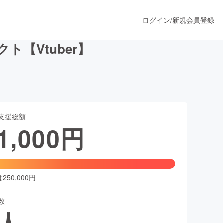
ログイン
/
新規会員登録
【Vtuber】
うすぐ公開されます
支援総額
プロダクト
1,000
円
ファッション
スポーツ
50,000円
数
ア
ソーシャルグッド
人