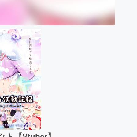
【Vtuber】