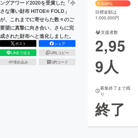
ングアワード2020を受賞した「小
5,548%
さな薄い財布 HITOE® FOLD」
目標金額は
1,000,000円
が、これまでに寄せらた数々のご
要望に真摯に向き合い、さらに完
支援者数
成された財布へと進化しました。
2,95
ポスト
シェア
LINEで送る
URLコピー
9
人
埋め込み
QRコード
募集終了まで残
り
終了