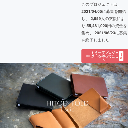
このプロジェクトは、
2021/04/05
に募集を開始
し、
2,959
人の支援によ
り
55,481,020
円の資金を
集め、
2021/06/23
に募集
を終了しました
もう一度プロジェ
1
クトをやってほし
8
い