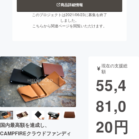
商品詳細情報
まちづくり・地域活性化
このプロジェクトは2021/06/23に募集を終了
しました。
こちらから関連ページを閲覧いただけます。
CAMPFIRE for Social Good
CAMPFIRE Creation
CAMPFIREふるさと納税
machi-ya
コミュニティ
現在の支援総
額
55,4
81,0
20
円
国内最高額を達成し、
CAMPFIREクラウドファンディ