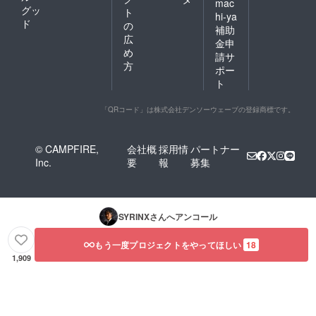
mac
グッ
ト
hi-ya
ド
の
補助
広
金申
め
請サ
方
ポー
ト
「QRコード」は株式会社デンソーウェーブの登録商標です。
© CAMPFIRE,
会社概
採用情
パートナー
Inc.
要
報
募集
SYRINX
さんへアンコール
もう一度プロジェクトをやってほしい
18
1,909