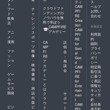
ティ
ス
ト
CAM
ヘルプ
クラウドファ
フー
チ
PFI
お問い
ンディングの
ド・
ャ
RE
合わせ
ノウハウを無
飲食
レ
Crea
料で学ぼう
店
ン
tion
各種規定
CAMPFIRE
ジ
CAM
アカデミー
アニ
ス
利用規
PFI
メ・
ポ
約
RE
漫画
ー
CA
説
細則
for
ツ
MP
明
プライ
Soci
ファ
映
FI
会
バシー
al
ッ
像
RE
・
ポリ
Goo
ショ
・
ア
相
シー
d
ン
映
カ
談
特定商
CAM
画
デ
会
取引法
PFI
ゲー
書
ミ
に基づ
RE
ム・
籍
ー
く表記
for
サー
・
と
情報セ
Ente
ビス
雑
は
キュリ
rtain
開発
誌
ク
サ
ティ方
men
出
ラ
ポ
針
t
版
ウ
ー
反社基
CAM
ビジ
ビ
ド
ト
本方針
PFI