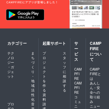
カテゴリー
起案サポート
サ
CAMP
ー
FIRE
テク
ま
プ
ス
ビ
につい
ノロ
ち
ロ
タ
ス
て
ジー
づ
ジ
ッ
・ガ
く
ェ
フ
CAM
CAMP
ジェ
り
ク
に
PFI
FIREと
ット
・
ト
相
RE
は
地
を
談
CAM
あんし
域
作
す
PFI
ん・安
活
る
る
RE
全への
性
資
コ
取り組
化
料
ミュ
み
プロ
音
請
ニ
ニュー
ダク
楽
求