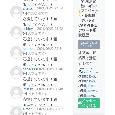
東京都
張ってください！
他に3件の
afteranker
2021/06/23 23:54
プロジェク
1件
の支援者です
トを掲載し
応援しています！頑
ています
張ってください！
CAMPFIRE
sshinya2003
2021/06/23 23:52
アワード受
2件
の支援者です
賞履歴
応援しています！頑
2020 プロダ
張ってください！
クト部門
kafuka0322
2021/06/23 23:51
建築家、建
1件
の支援者です
築界で活躍
応援しています！頑
する傍ら
張ってください！
baga003
2021/06/23 23:46
D2Cレザー
syrinx_tokyo
1件
の支援者です
ブランド
https://syrinx.audio
応援しています！頑
SYRINXを設
https://syrinx.audio/collections/mini-wallets
張ってください！
https://x.com/syrinx_tokyo
立する。
infinity310
2021/06/23 23:43
https://www.instagram.com/syrinx_tokyo/
1972 兵庫県
4件
の支援者です
https://synapse.co.jp
加古川市生
応援しています！頑
メッセー
まれ。1996
張ってください！
ジを送る
東京大学工
almond0142
2021/06/23 23:37
1件
の支援者です
学部建築学