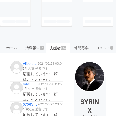
ホーム
活動報告
仲間募集
コメント
支援者
14
3
99+
Alice dayo
2021/06/24 00:04
3件
の支援者です
応援しています！頑
張ってください！
mari_k54
2021/06/23 23:59
1件
の支援者です
応援しています！頑
SYRIN
張ってください！
0706Sakurai
2021/06/23 23:56
X
1件
の支援者です
応援しています！頑