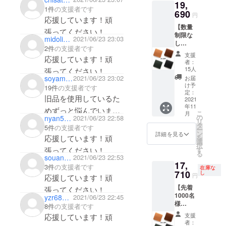
19,
別講師。「iF
1件
の支援者です
690
円
Design
応援しています！頑
【数量
Award（独）
張ってください！
制限な
midolingo
2021/06/23 23:03
」、
素敵なお財布使うのを
し
2件
の支援者です
「IDEA（米
5%OFF
楽しみにしています！
支援
応援しています！頑
】
）」、「A'
者：
HITOE®
15人
張ってください！
Design
FOLD -
soyaminato
2021/06/23 23:02
お届
Award（伊）
Lisicio-
け予
19件
の支援者です
x 1 定価
定：
」「D&A
旧品を使用しているた
18000
2021
Award（英）
年11
円ー割
めずっと悩んでいまし
こ
月
引900円
」「グッド
の
nyan514375
2021/06/23 22:58
リ
たが、札押さえなどの
＋送料
タ
5件
の支援者です
デザイン賞
ー
800円＋
ン
欲しい機能が増えたた
詳細を見る
応援しています！頑
を
（6度）」を
消費税
選
択
め購入することにしま
納期：
張ってください！
す
受賞するな
る
11月予
souan011
2021/06/23 22:53
した！
ど国内外で
17,
定（前
3件
の支援者です
在庫な
受賞歴多
後する
710
し
円
応援しています！頑
場合が
数。
【先着
ありま
張ってください！
1000名
す）
yzr68972
2021/06/23 22:45
様
8件
の支援者です
15%OF
支援
応援しています！頑
F】
者：