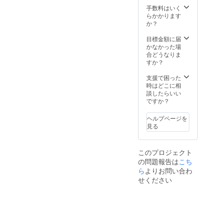
手数料はいく
らかかります
か？
目標金額に届
かなかった場
合どうなりま
すか？
支援で困った
時はどこに相
談したらいい
ですか？
ヘルプページを
見る
このプロジェクト
の問題報告は
こち
ら
よりお問い合わ
せください