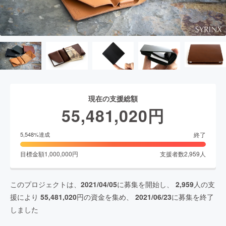
現在の支援総額
55,481,020
円
終了
5,548
%達成
目標金額
1,000,000
円
支援者数
2,959
人
このプロジェクトは、
2021/04/05
に募集を開始し、
2,959
人の支
援により
55,481,020
円の資金を集め、
2021/06/23
に募集を終了
しました