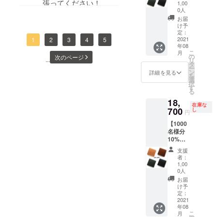
HITOE®
張ってください！
1,00
FOLD -
0人
Lisicio-
お届
x 1 定価
け予
18000
定：
2021
1
2
3
4
5
円ー割
年08
引2700
こ
月
円＋送
の
次のページ
...
リ
料800円
タ
ー
＋消費
ン
詳細を見る
を
税 納
選
択
期：右
す
る
利き6
18,
月、左
在庫な
700
利き8月
し
円
【1000
名様分
10%OF
F】
支援
HITOE®
者：
FOLD -
1,00
Lisicio-
0人
x 1 定価
お届
18000
け予
円ー割
定：
2021
引1800
年08
円＋送
こ
月
料800円