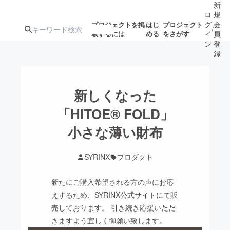
新
ロ
規
グ
会
プロジェクトを掲
はじ
プロジェクト
/
載するには
める
をさがす
イ
員
ン
登
録
人気のプロ
注目のリ
注目の新着プロ
募集終了が近いプ
もうすぐ公開
新しくなった
ジェクト
ターン
ジェクト
ロジェクト
されます
「HITOE® FOLD」
小さな薄い財布
アート・写真
音楽
SYRINX
プロダクト
テクノロジー・ガジェット
ゲーム・サ
新たにご購入希望される方の声にお応
映像・映画
書籍・雑誌
えするため、SYRINX公式サイトにて販
売しております。 引き続き応援いただ
きますよう宜しく御願い致します。
ビジネス・起業
チャレンジ