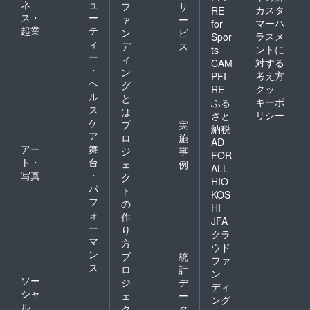
ネ
ュ
フ
サ
カスタ
RE
ス・
ー
ァ
ー
マーハ
for
起業
テ
ン
ビ
ラスメ
Spor
ィ
デ
ス
ントに
ts
ー
ィ
対する
CAM
・
ン
考え方
PFI
ヘ
グ
クッ
RE
ル
と
キーポ
ふる
ス
は
リシー
さと
ケ
プ
実
納税
ア
ロ
施
AD
アー
舞
ジ
事
FOR
ト・
台
ェ
例
ALL
写真
・
ク
HIO
パ
ト
KOS
フ
の
HI
ォ
作
JFA
ー
り
クラ
マ
方
ウド
ン
プ
統
ファ
ス
ロ
計
ン
ソー
ジ
デ
ディ
シャ
ェ
ー
ング
ル
ク
タ