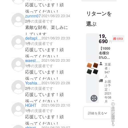
応援しています！頑
科卒業。
張ってください！
1998 東京大
リターンを
zunnn07
2021/06/23 23:34
学大学院修
2件
の支援者です
選ぶ
士課程修
素敵な財布、楽しみに
了。1998 プ
しています。
19,
ランテック
deltaplus2
2021/06/23 23:33
残り53
690
円
総合計画事
1件
の支援者です
【1000
応援しています！頑
務所入社。
名様分
2001 佐藤宏
張ってください！
5%OFF
waestojoh
2021/06/23 23:30
尚建築デザ
】
支援
1件
の支援者です
HITOE®
イン事務所
者：
FOLD -
応援しています！頑
947
設立。2016
Lisicio-
人
張ってください！
x 1 定価
SYRINX設
お届
Yoshiaki Kureishi
2021/06/23 23:28
18000
け予
立。2014 慶
2件
の支援者です
円ー割
定：
應義塾大学
2021
応援しています！頑
引900円
年08
＋送料
大学院非常
張ってください！
こ
月
800円＋
の
HGHT
2021/06/23 23:10
リ
勤講師。
消費税
タ
ー
1件
の支援者です
2016 東京大
納期：8
ン
詳細を見る
を
応援しています！頑
月予定
選
学・東京大
択
す
張ってください！
る
学大学院特
chisato19870703
2021/06/23 23:07