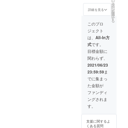
の
リ
＋消費
タ
ー
税 納
ン
詳細を見る
を
期：右
選
択
利き6
す
る
月、左
このプロ
利き8月
ジェクト
は、
All-In方
式
です。
目標金額に
関わらず、
2021/06/23
23:59:59
ま
でに集まっ
た金額が
ファンディ
ングされま
す。
支援に関するよ
くある質問