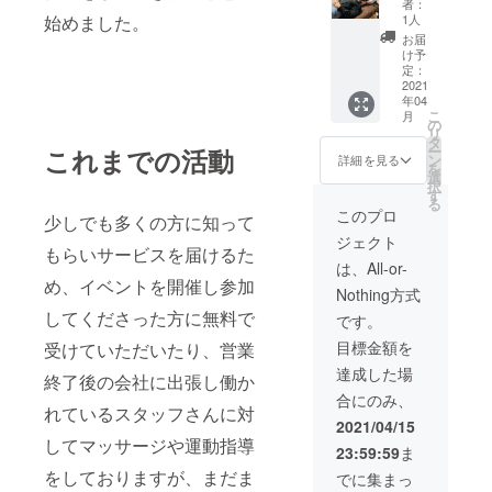
者：
スタッ
効果に
始めました。
1人
フが出
は個人
お届
張し
差があ
け予
マッ
ります
定：
サージ
2021
ことを
年04
させて
予めご
こ
月
いただ
了承く
の
リ
きま
ださ
タ
ー
これまでの活動
す。 ※
い。」
ン
詳細を見る
を
時間や
交通費
選
択
回数は
はこち
す
る
クラウ
らで負
このプロ
少しでも多くの方に知って
ドファ
担致し
ジェクト
ンディ
ます。
もらいサービスを届けるた
ング終
※有効期
は、All-or-
了後に
限(2021
め、イベントを開催し参加
Nothing方式
支援者
年10月
様と
してくださった方に無料で
31日迄)
です。
ZOOM
目標金額を
受けていただいたり、営業
で打ち
合わせ
達成した場
終了後の会社に出張し働か
をさせ
合にのみ、
ていた
れているスタッフさんに対
だきま
2021/04/15
すの
してマッサージや運動指導
23:59:59
ま
で、備
考欄に
をしておりますが、まだま
でに集まっ
打ち合