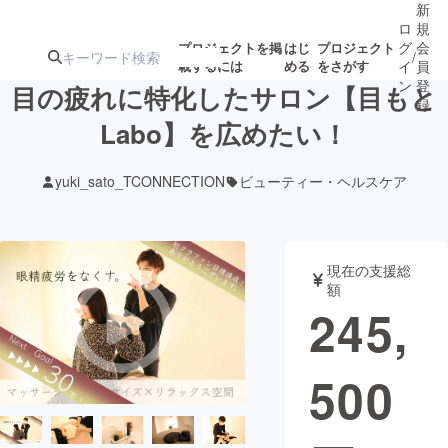
新
ロ
規
グ
会
プロジェクトを掲
はじ
プロジェクト
/
載するには
める
をさがす
イ
員
ン
登
目の疲れに特化したサロン【目もと
録
Labo】を広めたい！
人気のプロ
注目のリ
注目の新着プロ
募集終了が近いプ
もうすぐ公開
yuki_sato_TCONNECTION
ビューティー・ヘルスケア
ジェクト
ターン
ジェクト
ロジェクト
されます
アート・写真
音楽
現在の支援総
額
245,
テクノロジー・ガジェット
ゲーム・サ
500
映像・映画
書籍・雑誌
ビジネス・起業
チャレンジ