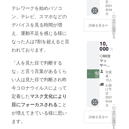
に受け
ず備考
定：
てくだ
2021
欄にご
テレワークを始めパソコ
年04
さる方
希望の
こ
月
の状態
ン、テレビ、スマホなどの
お名前
の
リ
に合わ
をご記
タ
ー
デバイスを見る時間が増
せて
入くだ
ン
詳細を見る
を
マッ
さい。
選
択
え、運動不足を感じる様に
サージ
す
る
させて
なった人は7割を超えると言
10,
いただ
きま
000
われております。
円
す。
◇60分
「法令
マッ
に基づ
「人を見た目で判断する
サージ
く医
券 ◇プ
な」と言う言葉があるくら
療、診
支援
レゼン
察行為
者：
い人は見た目で判断され昨
トギフ
ではご
15人
ト券(60
ざいま
お届
今コロナウイルスによって
分マッ
せん。
け予
サージ
効果に
定：
定着した
マスク文化により
券) マッ
2021
は個人
年04
サージ
差があ
目にフォーカスされる
こと
こ
月
券の2枚
ります
の
リ
セット
ことを
が増えてきている様に思い
タ
ー
です。
予めご
ン
詳細を見る
を
ます。
ご夫婦
了承く
選
択
やご友
ださ
す
る