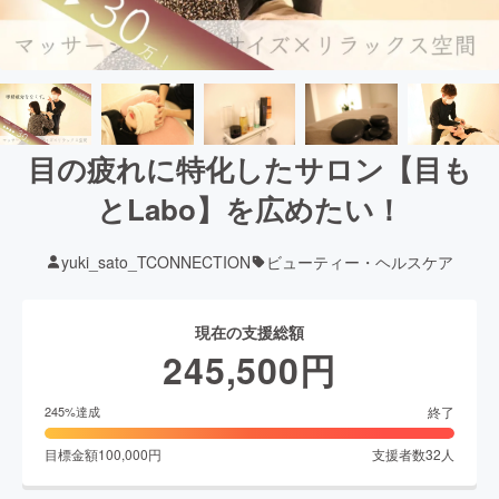
目の疲れに特化したサロン【目も
とLabo】を広めたい！
yuki_sato_TCONNECTION
ビューティー・ヘルスケア
現在の支援総額
245,500
円
終了
245
%達成
目標金額
100,000
円
支援者数
32
人