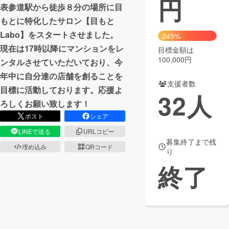
円
表参道駅から徒歩８分の場所に目
まちづくり・地域活性化
もとに特化したサロン【目もと
Labo】をスタートさせました。
245%
現在は17時以降にマンションをレ
目標金額は
CAMPFIRE for Social Good
CAMPFIRE Creation
100,000円
ンタルさせていただいており、今
CAMPFIREふるさと納税
machi-ya
コミュニティ
年中に自分達の店舗を創ることを
支援者数
目標に活動しております。応援よ
32
人
ろしくお願い致します！
ポスト
シェア
LINEで送る
URLコピー
募集終了まで残
埋め込み
QRコード
り
終了