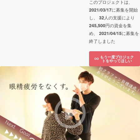
このプロジェクトは、
2021/03/17
に募集を開始
し、
32
人の支援により
245,500
円の資金を集
め、
2021/04/15
に募集を
終了しました
もう一度プロジェク
トをやってほしい