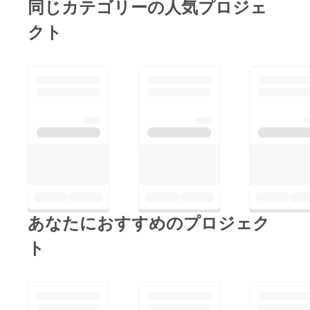
同じカテゴリーの人気プロジェ
りの約３週間、是非お
クト
知り合いの方にご紹介
をお願いいたします！
私たち２人だけの力で
は達成できる目標では
ありません、ここから
は関わってくださる
方、全員の力が必要と
なります。Goalに向
かって全力を出してい
くので応援よろしくお
願い致します！目もと
あなたにおすすめのプロジェク
Labo 佐藤
ト