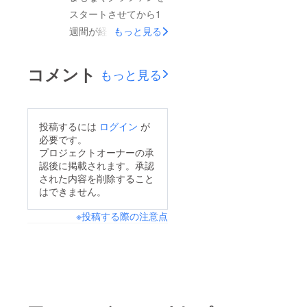
送する手紙でご案内い
続き頑張ります！ご支
スタートさせてから1
たします。不明な点が
援いただいた皆様には
週間が経過いたしま
もっと見る
ございましたら、いつ
繰り返しのお願いにな
す。皆様のご支援のお
でもご連絡ください！
りますが可能な限りで
かげで2日で１００％
コメント
もっと見る
皆様にお会いできる日
お知り合いの方やSNS
を達成し、現在は約１
を楽しみにしておりま
などで周知してくださ
５０％の達成率となり
す。目もとLabo 佐
ると嬉しいです。宜し
ました。私たちは
藤
投稿するには
ログイン
が
くお願い致します！目
NextGoalとして新たに
必要です。
もとLabo 佐藤
目標を３００％とい
プロジェクトオーナーの承
認後に掲載されます。承認
う、やや高い壁を設定
された内容を削除すること
することにいたしまし
はできません。
た。資金の使い道は変
※投稿する際の注意点
わらず広告宣伝費で
す。詳細はリーフレッ
ト、パンフレット、名
刺の製作費に充てるこ
とになります。ご支援
いただいた皆様には残