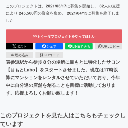
このプロジェクトは、
2021/03/17
に募集を開始し、
32
人の支援
により
245,500
円の資金を集め、
2021/04/15
に募集を終了しま
した
もう一度プロジェクトをやってほしい
ポスト
シェア
LINEで送る
URLコピー
埋め込み
QRコード
表参道駅から徒歩８分の場所に目もとに特化したサロン
【目もとLabo】をスタートさせました。現在は17時以
降にマンションをレンタルさせていただいており、今年
中に自分達の店舗を創ることを目標に活動しておりま
す。応援よろしくお願い致します！
このプロジェクトを見た人はこちらもチェックし
ています