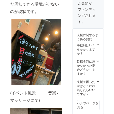
た金額が
だ周知できる環境が少ない
わせ可
能な曜
ファンディ
のが現状です。
日と時
ングされま
間帯を
ご記入
す。
お願い
致しま
す。 交
支援に関するよ
通費は
くある質問
こちら
で負担
手数料はいく
致しま
らかかります
す。
か？
目標金額に届
かなかった場
合どうなりま
すか？
支援で困った
時はどこに相
談したらいい
(イベント風景・・・音楽×
ですか？
マッサージにて)
ヘルプページを
見る