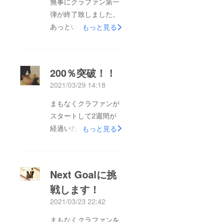
無事にクラファン第一
弾が終了致しました。
あっという間の1か月
もっと見る
間でしたが目標金額を
大きく上回るご支援を
いただき、ありがとう
200％突破！！
ございました。これよ
2021/03/29 14:18
り、皆様からご支援い
ただいた金額をもとに
まもなくクラファンが
各商品のリターンを実
スタートして2週間が
施してまいります。
経過いたします。達成
もっと見る
マッサージのリターン
率もついに２００％を
は場所と時間に限りが
突破いたしました！！
あるため実施までにお
本当にありがとうござ
Next Goalに挑
時間をいただく方もい
います。ここから折り
戦します！
らっしゃると思います
返しの２週間が始まり
がご了承くださいま
2021/03/23 22:42
ます。Next Goalの３
せ。予約方法などは郵
００％を目指して引き
まもなくクラファンを