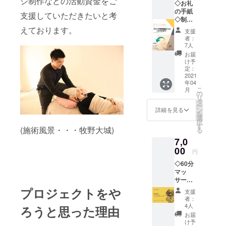
シ制作などの活動資金をご
◇お礼
の手紙
支援していただきたいと考
◇制作
するチ
えております。
支援
ラシの
者：
裏面に
7人
ご支援
お届
いただ
け予
いた方
定：
のお名
2021
年04
前or
こ
月
ニック
の
リ
ネーム
タ
ー
orSNS
ン
詳細を見る
を
アカウ
選
択
ント名
す
(施術風景・・・牧野大城)
る
(投稿内
7,0
容を確
認させ
00
円
ていた
◇60分
だきま
マッ
す) ※こ
サージ
のチラ
券 目も
シはイ
プロジェクトをや
支援
とや
メージ
者：
頭、首
です。
4人
ろうと思った理由
肩周り
※支援
お届
を中心
時、必
け予