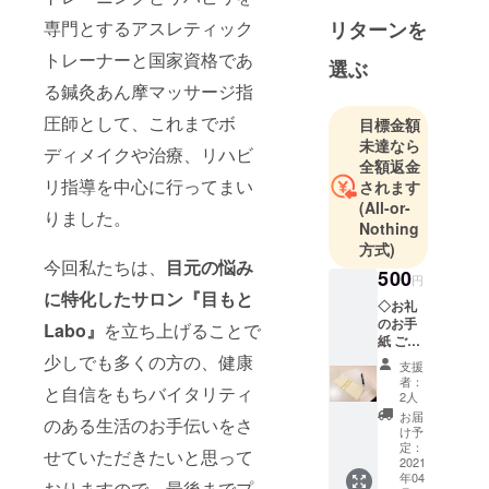
師として
リターンを
専門とするアスレティック
パーソナル
トレーニン
トレーナーと国家資格であ
選ぶ
グ、マッ
る鍼灸あん摩マッサージ指
サージを提
圧師として、これまでボ
目標金額
供しており
未達なら
ます。
ディメイクや治療、リハビ
全額返金
リ指導を中心に行ってまい
されます
現在スタッ
(All-or-
りました。
フ2名で表参
Nothing
道にて、目
方式)
今回私たちは、
目元の悩み
もとに特化
500
円
したサロン
に特化したサロン『目もと
◇お礼
「目もと
のお手
Labo』
を立ち上げることで
紙 ご支
Labo」を事
援いた
少しでも多くの方の、健康
業展開準備
支援
だいた
者：
中。健康、
と自信をもちバイタリティ
方に直
2人
筆の手
自信、バイ
お届
のある生活のお手伝いをさ
紙を書
け予
タリティを
かせて
定：
せていただきたいと思って
合言葉に活
いただ
2021
年04
きま
動していき
おりますので、最後までプ