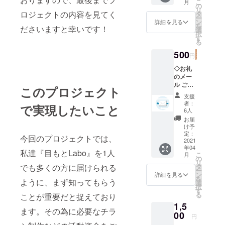
こ
月
す。
の
リ
ロジェクトの内容を見てく
タ
ー
ン
詳細を見る
を
ださいますと幸いです！
選
択
す
る
500
円
◇お礼
のメー
ル ご支
このプロジェクト
援いた
支援
だいた
者：
で実現したいこと
方に
6人
メール
お届
を送ら
け予
させて
定：
今回のプロジェクトでは、
いただ
2021
年04
きま
私達『目もとLabo』を1人
こ
月
す。
の
リ
タ
でも多くの方に届けられる
ー
ン
詳細を見る
を
ように、まず知ってもらう
選
択
す
る
ことが重要だと捉えており
1,5
ます。その為に必要なチラ
00
円