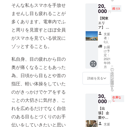
人と一
い。」
そんな私もスマホを手放せ
20,
緒など2
※有効期
残り3
名様同
000
限(2021
円
ませんし目も疲れることが
時での
年10月
【関東
利用も
31日迄)
多くあります。電車内でふ
エリ
可能で
ア】 ど
す。
と周りを見渡すとほぼ全員
こへで
「法令
支援
もマッ
に基づ
がスマホを見ている状況に
者：
サージ
く医
0人
ゾッとすることも。
に行き
療、診
お届
ます！
察行為
け予
検温、
ではご
定：
私自身、目の疲れから目の
消毒、
2021
ざいま
年05
マスク
せん。
奥が痛くなることもあった
こ
月
着用に
効果に
の
リ
よるコ
は個人
タ
為、日頃から目もとや首の
ー
ロナ対
差があ
ン
詳細を見る
を
策を必
ります
選
指圧、軽い体操をしていた
択
ず行い
ことを
す
る
ます。
のがきっかけでケアをする
予めご
30,
「法令
了承く
在庫な
ことの大切さに気付き、こ
に基づ
000
ださ
し
円
く医
い。」
れを広めるだけでなく自信
【出
療、診
※有効期
張】 企
察行為
限(2021
のある目もとづくりのお手
業やイ
ではご
年10月
ベント
ざいま
31日迄)
伝いをしていきたいと思い
支援
などに
せん。