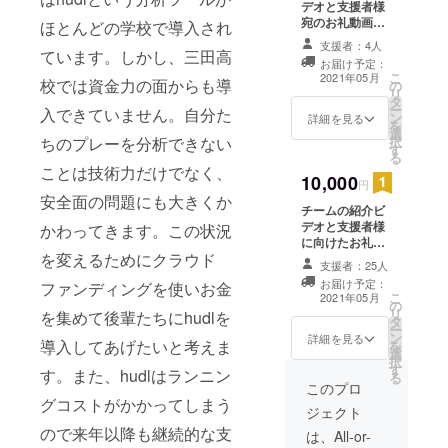
デオと支援者様
宛のお礼動画を
ほとんどの学校で導入され
お送りします。
支援者：4人
ています。しかし、三田高
お届け予定：
こ
2021年05月
校では資金力の面からも導
の
リ
タ
ー
入できていません。自分た
ン
詳細を見る
を
選
ちのプレーを分析できない
択
す
る
ことは技術力だけでなく、
10,000
円
安全面の問題にも大きくか
チームの紹介ビ
デオと支援者様
かわってきます。この状況
に向けたお礼の
を変えるためにクラウド
動画、現役部員
支援者：25人
によるスペシャ
お届け予定：
ファンディングを使いお金
ル動画をお送り
こ
2021年05月
の
します。
リ
を集めて後輩たちにhudlを
タ
ー
ン
詳細を見る
導入してあげたいと考えま
を
選
択
す
す。また、hudlはランニン
る
このプロ
グコストがかかってしまう
ジェクト
ので来年以降も継続的な支
は、All-or-