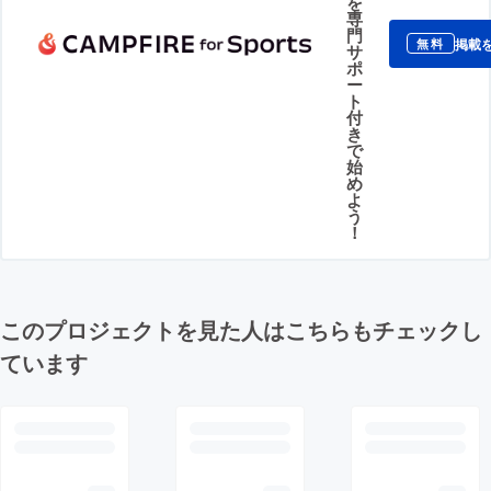
を
専
門
掲載
無料
サ
ポ
ー
ト
付
き
で
始
め
よ
う
！
このプロジェクトを見た人はこちらもチェックし
ています