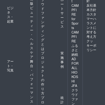
針
t
版
ウ
ー
反社基
CAM
ビジ
ビ
ド
ト
本方針
PFI
ネ
ュ
フ
サ
カスタ
RE
ス・
ー
ァ
ー
マーハ
for
起業
テ
ン
ビ
ラスメ
Spor
ィ
デ
ス
ントに
ts
ー
ィ
対する
CAM
・
ン
考え方
PFI
ヘ
グ
クッ
RE
ル
と
キーポ
ふる
ス
は
リシー
さと
ケ
プ
実
納税
ア
ロ
施
AD
アー
舞
ジ
事
FOR
ト・
台
ェ
例
ALL
写真
・
ク
HIO
パ
ト
KOS
フ
の
HI
ォ
作
JFA
ー
り
クラ
マ
方
ウド
ン
プ
統
ファ
ス
ロ
計
ン