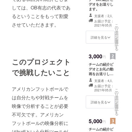
デオをお送りし
しては、OB有志の代表であ
ます。
るということをもって割愛
支援者：2人
お届け予定：
させていただきます。
こ
2021年05月
の
リ
タ
ー
ン
詳細を見る
を
選
択
す
る
3,000
円
このプロジェクト
チームの紹介ビ
デオとお礼の動
で挑戦したいこと
画をお送りしま
す。
支援者：4人
お届け予定：
アメリカンフットボールで
こ
2021年05月
の
リ
は自分たちや対戦チームを
タ
ー
ン
詳細を見る
を
映像で分析することが必要
選
択
す
る
不可欠です。アメリカン
5,000
円
フットボールの映像分析に
チームの紹介ビ
はhudlという分析ツールが