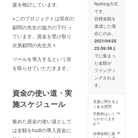
Nothing方式
援を検討しています。
です。
※このプロジェクトは現在の
目標金額を
達成した場
顧問の先生の協力の下行っ
合にのみ、
ています。資金を受け取り
2021/04/25
次第顧問の先生共々
23:59:59
ま
でに集まっ
ツールを導入するという形
た金額が
を取らせていただきます。
ファンディ
ングされま
す。
資金の使い道・実
施スケジュール
支援に関するよ
くある質問
手数料はいく
らかかります
集めた資金の使い道として
か？
は全額をhudlの導入資金に
目標金額に届