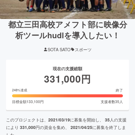
都立三田高校アメフト部に映像分
析ツールhudlを導入したい！
SOTA SATO
スポーツ
現在の支援総額
331,000
円
終了
248
%達成
目標金額
133,100
円
支援者数
35
人
このプロジェクトは、
2021/03/19
に募集を開始し、
35
人の支援
により
331,000
円の資金を集め、
2021/04/25
に募集を終了しま
した