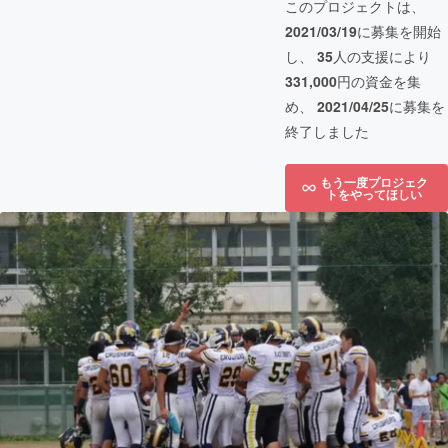
このプロジェクトは、
2021/03/19
に募集を開始
し、
35
人の支援により
331,000
円の資金を集
め、
2021/04/25
に募集を
終了しました
もう一度プロジェク
トをやってほしい