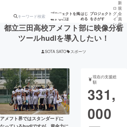
新
ロ
規
グ
会
プロジェクトを掲
はじ
プロジェクト
/
載するには
める
をさがす
イ
員
ン
登
都立三田高校アメフト部に映像分析
録
ツールhudlを導入したい！
人気のプロ
注目のリ
注目の新着プロ
募集終了が近いプ
もうすぐ公開
SOTA SATO
スポーツ
ジェクト
ターン
ジェクト
ロジェクト
されます
アート・写真
音楽
現在の支援総
額
331,
テクノロジー・ガジェット
ゲーム・サ
000
映像・映画
書籍・雑誌
アメフト界ではスタンダードに
ビジネス・起業
チャレンジ
なっているhudlですが、資金力に