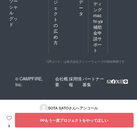
ソー
ジ
デ
ディ
シャ
ェ
ー
ング
ル
ク
タ
mac
グッ
ト
hi-ya
ド
の
補助
広
金申
め
請サ
方
ポー
ト
「QRコード」は株式会社デンソーウェーブの登録商標です。
© CAMPFIRE,
会社概
採用情
パートナー
Inc.
要
報
募集
SOTA SATO
さんへアンコール
もう一度プロジェクトをやってほしい
6