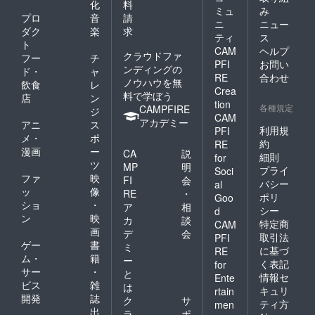
化
料
ミュ
み
プロ
音
請
ニ
ニュー
ダク
楽
求
ティ
ス
ト
CAM
ヘルプ
クラウドファ
フー
チ
PFI
お問い
ンディングの
ド・
ャ
RE
合わせ
ノウハウを無
飲食
レ
Crea
料で学ぼう
店
ン
tion
各種規定
CAMPFIRE
ジ
CAM
アカデミー
アニ
ス
利用規
PFI
メ・
ポ
約
RE
漫画
ー
CA
説
細則
for
ツ
MP
明
プライ
Soci
ファ
映
FI
会
バシー
al
ッ
像
RE
・
ポリ
Goo
ショ
・
ア
相
シー
d
ン
映
カ
談
特定商
CAM
画
デ
会
取引法
PFI
ゲー
書
ミ
に基づ
RE
ム・
籍
ー
く表記
for
サー
・
と
情報セ
Ente
ビス
雑
は
キュリ
rtain
開発
誌
ク
サ
ティ方
men
出
ラ
ポ