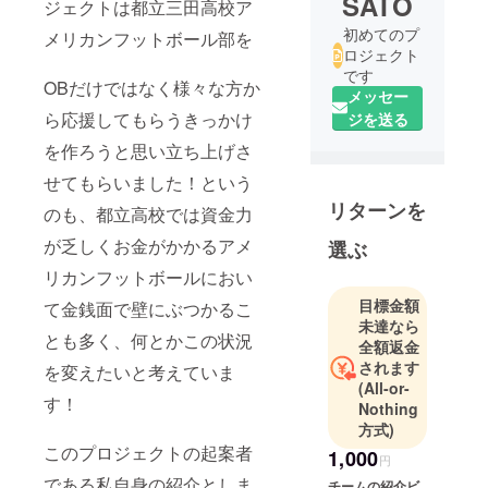
SATO
ジェクトは都立三田高校ア
初めてのプ
メリカンフットボール部を
ロジェクト
です
OBだけではなく様々な方か
メッセー
ら応援してもらうきっかけ
ジを送る
を作ろうと思い立ち上げさ
せてもらいました！という
リターンを
のも、都立高校では資金力
が乏しくお金がかかるアメ
選ぶ
リカンフットボールにおい
目標金額
て金銭面で壁にぶつかるこ
未達なら
とも多く、何とかこの状況
全額返金
されます
を変えたいと考えていま
(All-or-
す！
Nothing
方式)
このプロジェクトの起案者
1,000
円
である私自身の紹介としま
チームの紹介ビ