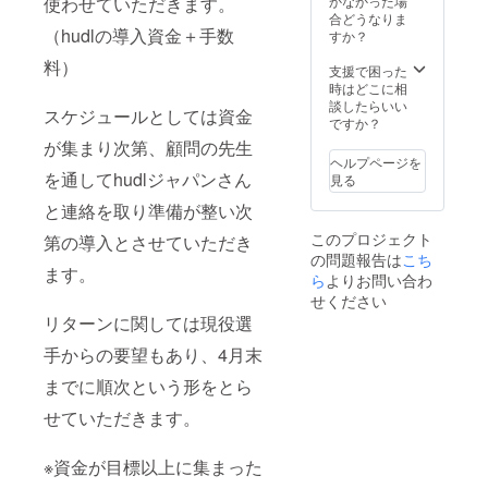
使わせていただきます。
かなかった場
合どうなりま
（hudlの導入資金＋手数
すか？
料）
支援で困った
時はどこに相
談したらいい
スケジュールとしては資金
ですか？
が集まり次第、顧問の先生
ヘルプページを
を通してhudlジャパンさん
見る
と連絡を取り準備が整い次
このプロジェクト
第の導入とさせていただき
の問題報告は
こち
ます。
ら
よりお問い合わ
せください
リターンに関しては現役選
手からの要望もあり、4月末
までに順次という形をとら
せていただきます。
※資金が目標以上に集まった