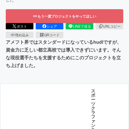
もう一度プロジェクトをやってほしい
ポスト
シェア
LINEで送る
URLコピー
埋め込み
QRコード
アメフト界ではスタンダードになっているhudlですが、
資金力に乏しい都立高校では導入できずにいます。そん
な現役選手たちを支援するためにこのプロジェクトを立
ち上げました。
ス
ポ
ー
ツ
ク
ラ
フ
ァ
ン