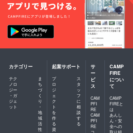
カテゴリー
起案サポート
サ
CAMP
ー
FIRE
テク
ま
プ
ス
ビ
につい
ノロ
ち
ロ
タ
ス
て
ジー
づ
ジ
ッ
・ガ
く
ェ
フ
CAM
CAMP
ジェ
り
ク
に
PFI
FIREと
ット
・
ト
相
RE
は
地
を
談
CAM
あんし
域
作
す
PFI
ん・安
活
る
る
RE
全への
性
資
コ
取り組