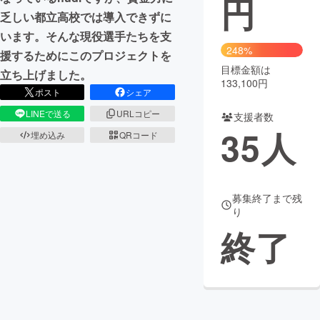
円
乏しい都立高校では導入できずに
まちづくり・地域活性化
います。そんな現役選手たちを支
248%
援するためにこのプロジェクトを
目標金額は
CAMPFIRE for Social Good
CAMPFIRE Creation
立ち上げました。
133,100円
CAMPFIREふるさと納税
machi-ya
コミュニティ
ポスト
シェア
LINEで送る
URLコピー
支援者数
35
人
埋め込み
QRコード
募集終了まで残
り
終了