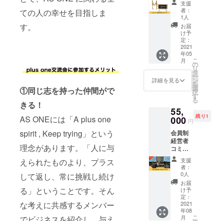
にて調
実施し
支援
”plus
整させ
ます。
者：
ての人の幸せを目指しま
one” の
ていた
1人
全体定
だきま
す。
お届
例会の
す。 ※
け予
スポン
占いは
定：
サーに
2021
結果を
年05
なれる
確証す
こ
月
権利で
るもの
の
リ
す。 全
ではあ
タ
ー
体定例
りませ
ン
詳細を見る
を
会にお
ん。
選
①同じ志を持った仲間がで
択
名前を
す
る
掲載し
きる！
55,
ます。
残り1
スライ
AS ONEには「A plus one
000
円
ド1枚を
spirit , Keep trying」という
会員制
全体定
経営者
例会で
理念があります。「人に与
コミュ
ご紹介
ニティ
させて
支援
えられたものより、プラス
”plus
いただ
者：
one”の
きま
0人
して返し、常に挑戦し続け
8月全体
す。 ※
お届
定例会
購入時
る」ということです。そん
け予
で15分
の備考
定：
間プレ
2021
な考えに共感するメンバー
欄に掲
年08
ゼンで
載する
こ
月
でビジネスを紹介し、与え
きる権
お名前