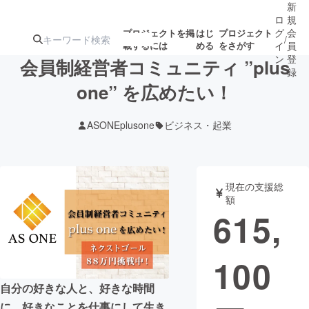
新
ロ
規
グ
会
プロジェクトを掲
はじ
プロジェクト
/
載するには
める
をさがす
イ
員
ン
登
会員制経営者コミュニティ ”plus
録
one” を広めたい！
人気のプロ
注目のリ
注目の新着プロ
募集終了が近いプ
もうすぐ公開
ASONEplusone
ビジネス・起業
ジェクト
ターン
ジェクト
ロジェクト
されます
アート・写真
音楽
現在の支援総
額
615,
テクノロジー・ガジェット
ゲーム・サ
100
映像・映画
書籍・雑誌
自分の好きな人と、好きな時間
ビジネス・起業
チャレンジ
に、好きなことを仕事にして生き