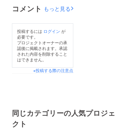
支援と宣伝をしていた
伝をしていただいた
目標の、24%を達成す
コメント
もっと見る
だいた方々、本当に感
方々、本当に感謝で
ることができました！
謝です。 新たに目標
す。 そして、その間
支援者14名支援金額
を設定しました！！
にも大阪にてコミュニ
134,440円これから
投稿するには
ログイン
が
88万を目標にまだまだ
ティを立ち上げること
も、より多くの方に私
必要です。
発信し続けます！
になりました！ 10名
たちのコミュニティを
プロジェクトオーナーの承
でスタートです！ こ
認後に掲載されます。承認
知っていただけたら嬉
された内容を削除すること
れからは毎月大阪でも
しいです！そして、ご
はできません。
開催することとなりま
支援いただいた方々、
した！！ 新しい場
※投稿する際の注意点
本当にありがとう御座
所、新しい仲間との交
います！改めて、また
流がとても楽しみで
個別でご連絡させてい
す！！ また報告させ
ただきますので今後と
ていただきます。
もよろしくお願い致し
ます！
同じカテゴリーの人気プロジェ
クト