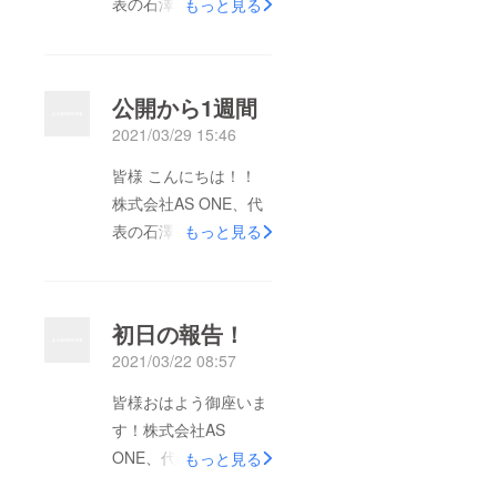
表の石澤です！ 公開
もっと見る
から2週間が過ぎまし
た。 そして、皆様の
ご支援と宣伝のおかげ
公開から1週間
で無事に達成すること
2021/03/29 15:46
ができました！！ 支
援者32名 支援金額
皆様 こんにちは！！
598,600円 本当にあり
株式会社AS ONE、代
がとうございます！
表の石澤です！ 公開
もっと見る
少しでも多くの方に私
から1週間が過ぎまし
達の活動を知っていた
た。 支援者24名 支援
ただけると嬉しいで
金額154,100円 まだま
初日の報告！
す！ まだ、残り3週間
だ公開したばかりでは
2021/03/22 08:57
残っておりますので、
ございますが、多くの
多くの方々に私たちの
方々に私たちの活動を
皆様おはよう御座いま
活動を知っていただく
知っていただくために
す！株式会社AS
ために発信し続けま
発信し続けます！ こ
ONE、代表の石澤で
もっと見る
す！ 改めまして、ご
れまでに、ご支援と宣
す！初投稿かつ初日で