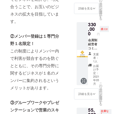
の
リ
利で
を必ず
タ
合うことで、お互いのビジ
ー
す。 ※
ご記入
ン
詳細を見る
を
プレゼ
くださ
選
ネスの拡大を目指していま
択
ン内容
い。 ※
す
る
はメー
スライ
す。
330
ルにて
ドの内
打合せ
,00
容は
残り2
させて
メール
0
円
②メンバー登録は１専門分
いただ
にて打
きま
会員制
合せさ
野１名限定！
す。 ※8
経営者
せてい
月21日
コミュ
ただき
この制度によりメンバー内
(土)14:3
ニティ
ます。
支援
0～を予
”plus
※会場は
で利害が競合するのを防ぐ
者：
定して
one” が
都内を
1人
いま
存続す
予定し
とともに、その専門分野に
お届
す。 ※
る限り
ており
け予
関するビジネスが１名のメ
会場は
会員に
ます。
定：
都内を
なれる
2021
※会場ま
ンバーに集約されるという
年05
予定し
権利で
での交
こ
月
ており
す。 ※
通費は
の
メリットがあります。
リ
ます。
全体定
別途必
タ
ー
※会場ま
例会に
要で
ン
詳細を見る
を
での交
”plus
す。 ※
選
択
通費は
one”が
施設管
す
③グループワークやプレゼ
る
別途必
存続す
理者等
55,
要で
る限り
ンテーションで営業のスキ
と協
在庫な
す。 ※
参加で
力・役
し