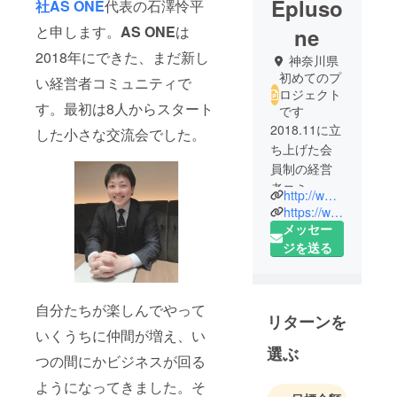
Epluso
社
AS ONE
代表の石澤怜平
と申します。
AS ONE
は
ne
2018年にできた、まだ新し
神奈川県
初めてのプ
い経営者コミュニティで
ロジェクト
す。最初は8人からスタート
です
2018.11に立
した小さな交流会でした。
ち上げた会
員制の経営
者コミュニ
http://www.asone-japan.com/
ティ、8名か
https://www.instagram.com/plus.one.business/
らスタート
メッセー
した交流
ジを送る
会。
3年以内に日
自分たちが楽しんでやって
リターンを
本全国1000
いくうちに仲間が増え、い
名の会員数
選ぶ
つの間にかビジネスが回る
を目指し、
その後に海
ようになってきました。そ