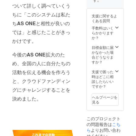
※会場ま
ついて詳しく調べていくう
での交
通費は
ちに「このシステムは私た
支援に関するよ
別途必
くある質問
要で
ち
AS ONE
と相性が良いの
す。 ※
手数料はいく
では」と感じたことがきっ
施設管
らかかります
理者等
か？
かけです。
と協
力・役
目標金額に届
割分担
かなかった場
今後の
AS ONE
拡大のた
の上、
合どうなりま
適切な
すか？
め、全国の人に自分たちの
感染防
止策を
活動を伝える機会を作ろう
支援で困った
実施し
時はどこに相
と、クラウドファンディン
ます。
談したらいい
ですか？
グにチャレンジすることを
ヘルプページを
決めました。
見る
このプロジェクト
の問題報告は
こち
ら
よりお問い合わ
せください