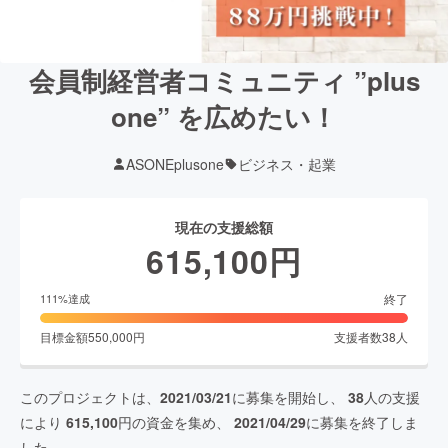
会員制経営者コミュニティ ”plus
one” を広めたい！
ASONEplusone
ビジネス・起業
現在の支援総額
615,100
円
終了
111
%達成
目標金額
550,000
円
支援者数
38
人
このプロジェクトは、
2021/03/21
に募集を開始し、
38
人の支援
により
615,100
円の資金を集め、
2021/04/29
に募集を終了しま
した