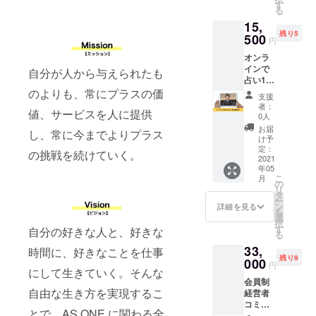
す。 ※
す。 ※
す
る
オンラ
参加希
15,
インで
望日は
残り5
行いま
500
上記か
円
す。 ※
らお選
オンラ
日程は
びいた
インで
メール
だけま
自分が人から与えられたも
占い100
にて調
す。 ※
分（誕
のよりも、常にプラスの価
整させ
会場は
支援
生数秘
ていた
都内を
者：
値、サービスを人に提供
学）を
だきま
予定し
0人
受ける
す。 ※
ており
お届
し、常に今までよりプラス
ことが
占いは
ます。
け予
できる
結果を
定：
※会場ま
の挑戦を続けていく。
権利で
2021
確証す
での交
年05
す。 ※
るもの
通費は
こ
月
生年月
ではあ
の
別途必
リ
日とお
りませ
タ
要で
ー
名前が
ん。
ン
す。 ※
詳細を見る
を
必要に
選
施設管
択
なりま
す
理者等
自分の好きな人と、好きな
る
す。 ※
と協
33,
オンラ
時間に、好きなことを仕事
力・役
残り9
インで
000
割分担
円
にして生きていく。そんな
行いま
の上、
会員制
す。 ※
適切な
自由な生き方を実現するこ
経営者
日程は
感染防
コミュ
メール
止策を
とで、AS ONE に関わる全
ニティ