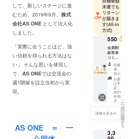
目標金額
外へも拠点
して、新しいステージに進
未達でも
を増やし、
リターン
むため、2019年9月、
株式
世界各国で
が届きま
自由に仕事
会社AS ONE
として法人化
す
(All-in
ができる環
方式)
しました。
境を作りま
550
円
す。
「実際に会うことほど、強
会員制
経営者
い信頼を得られる方法はな
時代の変化
コミュ
ニティ
に合わせ
い」 そんな思いを体現し
支援
”plus
者：
て、進化し
one” を
て、
AS ONE
では交流会の
20人
続けるコ
広めた
お届
週1開催を設立当初から実
い！を
け予
ミュニティ
ただた
定：
を目指して
現。
だ応援
2021
年05
したい
おります。
こ
月
人向け
の
リ
のリ
タ
ー
ターン
ン
詳細を見る
を
です。
選
択
株式会
す
AS ONE ＝ 一
る
社AS
3,3
ONE代
心同体
表の石
00
円