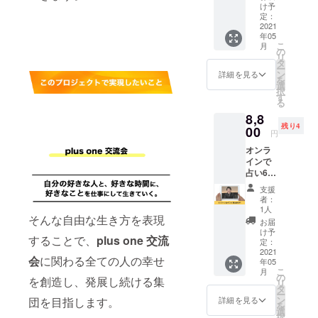
例会に
AS
け予
参加で
ONEの
定：
きる権
2021
HPで
年05
利で
PRでき
こ
月
す。 ※
ます。
の
リ
全体定
※購入時
タ
ー
例会の
の備考
ン
詳細を見る
を
開催予
欄に掲
選
択
定は下
載する
す
る
記の通
お名前
8,8
りと
を必ず
残り4
なって
00
ご記入
円
いま
くださ
オンラ
す。 5
い。 ※
インで
月15日
ニック
占い60
(土)
ネーム
分（誕
14:30～
でのご
支援
生数秘
8月21日
参加も
者：
学）を
(土)
できま
1人
受ける
そんな自由な生き方を表現
14:30～
す。
お届
ことが
11月20
※HPの
け予
することで、
plus one 交流
できる
日
定：
掲載期
権利で
2021
(土)14:3
間は1年
会
に関わる全ての人の幸せ
年05
す。 ※
0～ ※50
間で
こ
月
生年月
名の規
の
す。
を創造し、発展し続ける集
リ
日が必
模を予
タ
ー
要にな
定して
ン
詳細を見る
団を目指します。
を
りま
いま
選
択