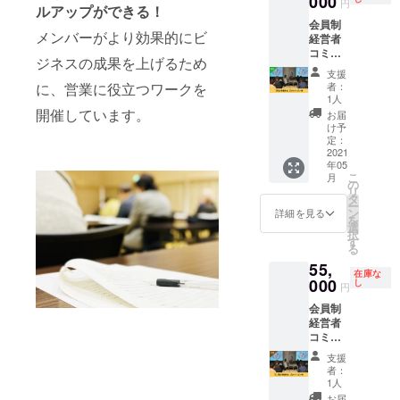
000
円
ルアップができる！
施設管
きま
割分担
会員制
理者等
す。
の上、
メンバーがより効果的にビ
経営者
と協
適切な
コミュ
力・役
感染防
ジネスの成果を上げるため
ニティ
割分担
止策を
支援
”plus
の上、
実施し
者：
に、営業に役立つワークを
one”の
適切な
ます。
1人
5月全体
感染防
開催しています。
お届
定例会
止策を
け予
で15分
実施し
定：
間プレ
2021
ます。
年05
ゼンで
こ
月
きる権
の
リ
利で
タ
ー
す。 ※
ン
詳細を見る
を
プレゼ
選
択
ン内容
す
る
はメー
55,
ルにて
在庫な
打合せ
000
し
円
させて
会員制
いただ
経営者
きま
コミュ
す。 ※5
ニティ
月15日
支援
”plus
(土)14:3
者：
one”の
0～を予
1人
11月全
定して
お届