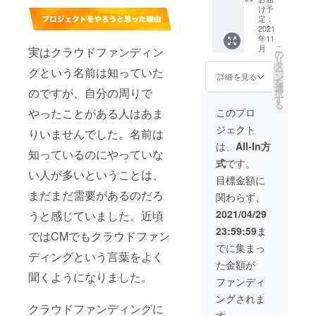
体定例
いま
け予
会 で15
す。 ※
定：
分間プ
2021
会場は
年11
レゼン
都内を
こ
月
実はクラウドファンディン
できる
予定し
の
リ
権利で
ており
タ
ー
グという名前は知っていた
す。 ※
ます。
ン
詳細を見る
を
プレゼ
※会場ま
選
のですが、自分の周りで
択
ン内容
での交
す
る
はメー
通費は
このプロ
やったことがある人はあま
ルにて
別途必
ジェクト
打合せ
要で
りいませんでした。名前は
させて
す。 ※
は、
All-In方
知っているのにやっていな
いただ
施設管
式
です。
きま
理者等
い人が多いということは、
す。
と協
目標金額に
※11月
力・役
まだまだ需要があるのだろ
関わらず、
20日
割分担
(土)14:3
の上、
2021/04/29
うと感じていました。近頃
0～を予
適切な
23:59:59
ま
定して
感染防
ではCMでもクラウドファン
いま
止策を
でに集まっ
す。 ※
ディングという言葉をよく
実施し
た金額が
会場は
ます。
聞くようになりました。
都内を
ファンディ
予定し
ングされま
ており
クラウドファンディングに
ます。
す。