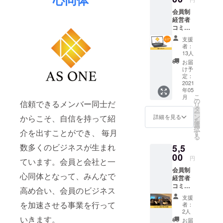
澤怜平
会員制
から熱
経営者
いお礼
コミュ
のメー
ニティ
ルをお
支援
”plus
送りさ
者：
one” の
せてい
13人
個人ス
ただき
お届
ポン
ます。
け予
サーに
定：
なれる
2021
年05
権利で
こ
月
す。 株
の
信頼できるメンバー同士だ
リ
式会社
タ
ー
AS
ン
からこそ、自信を持って紹
詳細を見る
を
ONEの
選
択
HPに支
介を出すことができ、 毎月
す
る
援者と
数多くのビジネスが生まれ
5,5
してお
名前を
00
円
ています。会員と会社と一
掲載さ
会員制
せてい
心同体となって、みんなで
経営者
ただき
コミュ
ます。
高め合い、会員のビジネス
ニティ
あなた
支援
”plus
のお名
を加速させる事業を行って
者：
one”の
前を株
2人
全体定
いきます。
式会社
お届