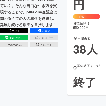
円
ていく。そんな自由な生き方を実
まちづくり・地域活性化
現することで、plus one交流会に
111%
関わる全ての人の幸せを創造し、
目標金額は
CAMPFIRE for Social Good
CAMPFIRE Creation
発展し続ける集団を目指します！
550,000円
CAMPFIREふるさと納税
machi-ya
コミュニティ
ポスト
シェア
LINEで送る
URLコピー
支援者数
38
人
埋め込み
QRコード
募集終了まで残
り
終了