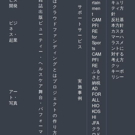
は
キュリ
rtain
開発
誌
ク
サ
ティ方
men
出
ラ
ポ
針
t
版
ウ
ー
反社基
CAM
ビジ
ビ
ド
ト
本方針
PFI
ネ
ュ
フ
サ
カスタ
RE
ス・
ー
ァ
ー
マーハ
for
起業
テ
ン
ビ
ラスメ
Spor
ィ
デ
ス
ントに
ts
ー
ィ
対する
CAM
・
ン
考え方
PFI
ヘ
グ
クッ
RE
ル
と
キーポ
ふる
ス
は
リシー
さと
ケ
プ
実
納税
ア
ロ
施
AD
アー
舞
ジ
事
FOR
ト・
台
ェ
例
ALL
写真
・
ク
HIO
パ
ト
KOS
フ
の
HI
ォ
作
JFA
ー
り
クラ
マ
方
ウド