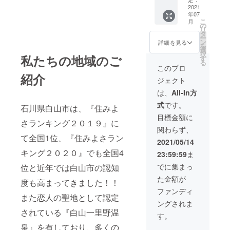
具で30
は、半
が入る
2021
分間遊
年07
永久的
名前の
べる券
こ
月
にそれ
枠 サ
（2名ま
の
リ
ぞれの
イズ
で）
タ
ー
カタチ
大
※7/22（
ン
詳細を見る
を
で残り
250×10
海の
選
択
私たちの地域のご
ます。
0
日）に
す
る
備考欄
（㎜）
モニュ
このプロ
に掲載
・恋人
メント
紹介
ジェクト
の名前
達が集
会場で
を入力
う海岸
使える
は、
All-In方
して下
PR動画
特製カ
式
です。
さい。
のエン
石川県白山市は、『住みよ
フェ券
※7/22（
ドロー
１枚
目標金額に
さランキング２０１９』に
海の
ルに名
（ハー
関わらず、
日）10
前が入
ト形
て全国1位、『住みよさラン
時～15
る モ
クッ
2021/05/14
時まで
ニュメ
キー×1
キング２０２０』でも全国4
23:59:59
ま
海上遊
ント＆
＆コー
具で30
動画の
ヒー
でに集まっ
位と近年では白山市の認知
分間遊
名前
×2） 定
た金額が
べる券
は、半
数
度も高まってきました！！
（2名ま
永久的
20 ※
ファンディ
また恋人の聖地として認定
で）
にそれ
雨天の
ングされま
※7/22（
ぞれの
場合中
されている『白山一里野温
海の
カタチ
止とな
す。
日）に
で残り
る場合
泉』を有しており、多くの
モニュ
ます。