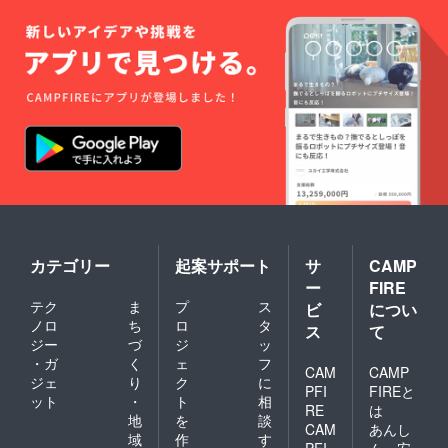
カテゴリー
起案サポート
サ
CAMP
ー
FIRE
テク
ま
プ
ス
ビ
につい
ノロ
ち
ロ
タ
ス
て
ジー
づ
ジ
ッ
・ガ
く
ェ
フ
CAM
CAMP
ジェ
り
ク
に
PFI
FIREと
ット
・
ト
相
RE
は
地
を
談
CAM
あんし
域
作
す