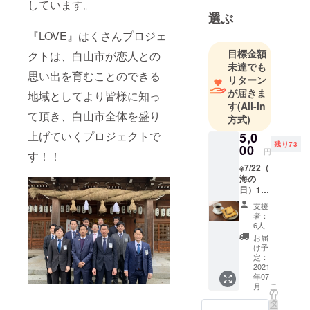
しています。
選ぶ
『LOVE』はくさんプロジェ
目標金額
クトは、白山市が恋人との
未達でも
思い出を育むことのできる
リターン
が届きま
地域としてより皆様に知っ
す
(All-in
て頂き、白山市全体を盛り
方式)
上げていくプロジェクトで
5,0
残り73
00
円
す！！
※7/22（
海の
日）10
時～15
支援
時まで
者：
海上遊
6人
具で30
お届
分間遊
け予
べる券
定：
（2名ま
2021
年07
で）
こ
月
※7/22（
の
リ
海の
タ
ー