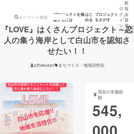
新
ロ
規
グ
会
プロジェクトを掲
はじ
プロジェクト
/
載するには
める
をさがす
イ
員
ン
登
『LOVE』はくさんプロジェクト～恋
録
人の集う海岸として白山市を認知さ
せたい！！
人気のプロ
注目のリ
注目の新着プロ
募集終了が近いプ
もうすぐ公開
ジェクト
ターン
ジェクト
ロジェクト
されます
jcihakusan
まちづくり・地域活性化
アート・写真
音楽
現在の支援総
テクノロジー・ガジェット
ゲーム・サ
額
545,
映像・映画
書籍・雑誌
000
ビジネス・起業
チャレンジ