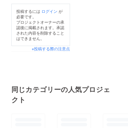
さまの温かいご支援の
投稿するには
ログイン
が
おかげでプロジェクト
必要です。
を実行することが叶い
プロジェクトオーナーの承
認後に掲載されます。承認
ました。誠に有難うご
された内容を削除すること
ざいました！！今回は
はできません。
モニュメントの施工過
※投稿する際の注意点
程を下記URLにてご報
告させていただきま
す。進捗状況はとても
順調です！！完成は、
お披露目の除幕式まで
楽しみにしていてくだ
同じカテゴリーの人気プロジェ
さい！！施工過程
クト
①https://8.gigafile.nu/
0722-
d90f7447e718eb78ac
7d592ac74331237施