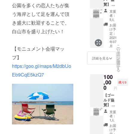
のエン
んので
賛】 ・
公園を多くの恋人たちが集
ドロー
ご了承
モニュ
ルに名
下さ
支援
う海岸として足を運んで頂
メント
前が入
い。
者：
に設置
る モ
5人
き盛大に歓迎することで、
するプ
ニュメ
お届
レート
ント＆
け予
白山市を盛り上げたい！
に名前
動画の
定：
が入る
2021
名前
年07
名前の
は、半
こ
月
枠 サ
【モニュメント会場マッ
永久的
の
リ
イズ
にそれ
タ
ー
プ】
中
ぞれの
ン
詳細を見る
を
160×60
カタチ
選
択
https://goo.gl/maps/M2dbUo
で残り
す
る
（㎜）
ます。
Eb9CqE5kzQ7
100
・恋人
備考欄
達が集
,00
に掲載
残り3
う海岸
の名前
0
円
PR動画
を入力
のエン
【ゴー
して下
ドロー
ルド協
さい。
ルに名
賛】 ・
※7/22（
前が入
モニュ
海の
支援
る モ
メント
日）10
者：
ニュメ
に設置
時～15
1人
ント＆
するプ
時まで
お届
動画の
レート
海上遊
け予
名前
に名前
定：