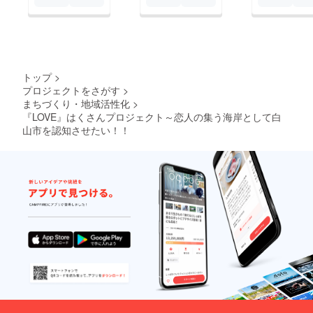
c87aec96e1abb71aa2
ae7353fe02d4d4c
トップ
>
プロジェクトをさがす
>
まちづくり・地域活性化
>
『LOVE』はくさんプロジェクト～恋人の集う海岸として白
山市を認知させたい！！