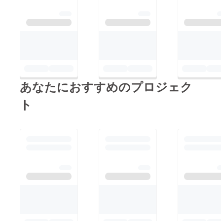
工過程
②https://8.gigafile.nu/
0722-
d28ef48fea3161d112
3c110e1c7bb403c施
工過程
③https://8.gigafile.nu/
あなたにおすすめのプロジェク
0722-
d424c21d4be9b41577
ト
6ac8024ad68dbee施
工過程
④https://8.gigafile.nu/
0722-
d6c5ef581c4bb0e976
ba70e3793f6c46e施工
過程
⑤https://8.gigafile.nu/
0722-