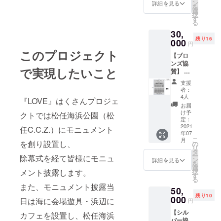
日）に
ン
詳細を見る
を
モニュ
選
択
メント
す
る
会場で
30,
使える
残り16
特製カ
000
円
フェ券
このプロジェクト
【ブロ
１枚
ンズ協
（ハー
で実現したいこと
賛】 ・
ト形
モニュ
クッ
支援
メント
キー×1
者：
に設置
＆コー
4人
『LOVE』はくさんプロジェ
するプ
ヒー
お届
レート
×2））
け予
クトでは松任海浜公園（松
に名前
お礼の
定：
が入る
2021
お手紙
任C.C.Z.）にモニュメント
年07
名前の
定数
こ
月
枠 サ
を創り設置し、
79 ※雨
の
リ
イズ
天の場
タ
ー
除幕式を経て皆様にモニュ
小
合中止
ン
詳細を見る
を
100×30
となる
選
メント披露します。
択
場合が
す
る
（㎜）
ござい
また、モニュメント披露当
50,
・恋人
ます
残り10
達が集
000
が、返
日は海に会場遊具・浜辺に
円
う海岸
金は出
【シル
PR動画
カフェを設置し、松任海浜
来ませ
バー協