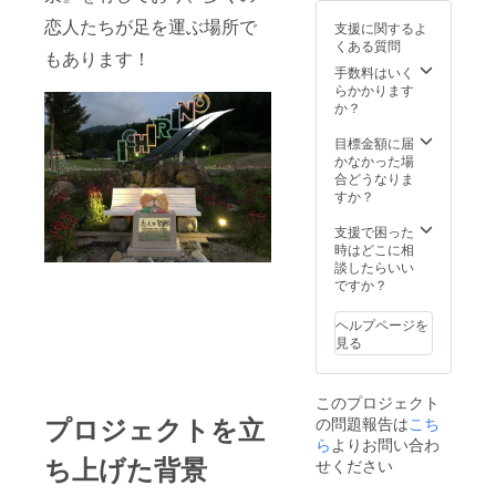
がござ
メント
備考欄
います
恋人たちが足を運ぶ場所で
支援に関するよ
会場で
に掲載
が、返
くある質問
使える
の名前
金は出
もあります！
特製カ
を入力
来ませ
手数料はいく
フェ券
して下
んので
らかかります
１枚
さい
ご了承
か？
（ハー
※7/22（
下さ
ト形
海の
い。
目標金額に届
クッ
日）10
かなかった場
キー×1
時から
合どうなりま
＆コー
行われ
すか？
ヒー
るモ
×2） 定
ニュメ
支援で困った
数
ント除
時はどこに相
15 ※
幕式に
談したらいい
雨天の
来賓と
ですか？
場合中
して参
止とな
列いた
ヘルプページを
る場合
だけま
見る
がござ
す
います
※7/22（
が、返
海の
このプロジェクト
金は出
日）10
プロジェクトを立
の問題報告は
こち
来ませ
時～15
んので
時まで
ら
よりお問い合わ
ご了承
海上遊
ち上げた背景
せください
下さ
具で30
い。
分間遊