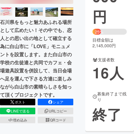
円
まちづくり・地域活性化
石川県をもっと魅力あふれる場所
として広めたい！その中でも、恋
CAMPFIRE for Social Good
CAMPFIRE Creation
25%
人との思い出の地として確立する
CAMPFIREふるさと納税
machi-ya
コミュニティ
目標金額は
2,145,000円
為に白山市に「LOVE」モニュメ
ントを設置します。また白山市の
支援者数
学校の生徒達と共同でカフェ・会
16
人
場遊具設置を併設して、当日会場
へ足を運んで下さる方達に楽しみ
ながら白山市の素晴らしさを知っ
募集終了まで残
て頂くプロジェクトです。
り
ポスト
シェア
終了
LINEで送る
URLコピー
埋め込み
QRコード