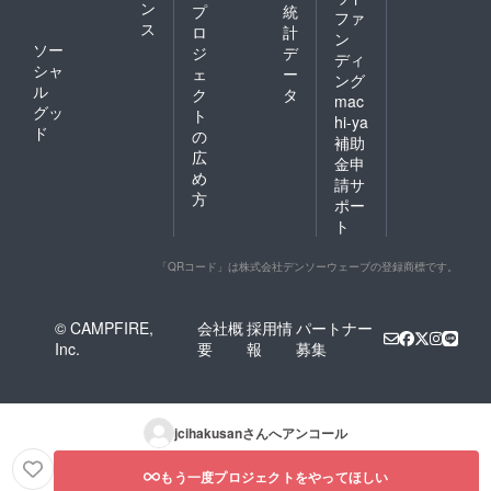
ン
プ
統
ファ
ス
ロ
計
ン
ソー
ジ
デ
ディ
シャ
ェ
ー
ング
ル
ク
タ
mac
グッ
ト
hi-ya
ド
の
補助
広
金申
め
請サ
方
ポー
ト
「QRコード」は株式会社デンソーウェーブの登録商標です。
© CAMPFIRE,
会社概
採用情
パートナー
Inc.
要
報
募集
jcihakusan
さんへアンコール
もう一度プロジェクトをやってほしい