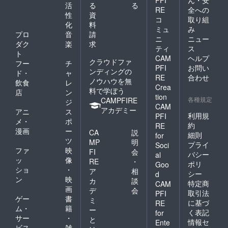
PFI
ん・安
活
る
る
RE
全への
性
資
コ
取り組
化
料
ミュ
み
プロ
音
請
ニ
ニュー
ダク
楽
求
ティ
ス
ト
CAM
ヘルプ
クラウドファ
フー
チ
PFI
お問い
ンディングの
ド・
ャ
RE
合わせ
ノウハウを無
飲食
レ
Crea
料で学ぼう
店
ン
tion
各種規定
CAMPFIRE
ジ
CAM
アカデミー
アニ
ス
利用規
PFI
メ・
ポ
約
RE
漫画
ー
CA
説
細則
for
ツ
MP
明
プライ
Soci
ファ
映
FI
会
バシー
al
ッ
像
RE
・
ポリ
Goo
ショ
・
ア
相
シー
d
ン
映
カ
談
特定商
CAM
画
デ
会
取引法
PFI
ゲー
書
ミ
に基づ
RE
ム・
籍
ー
く表記
for
サー
・
と
情報セ
Ente
ビス
雑