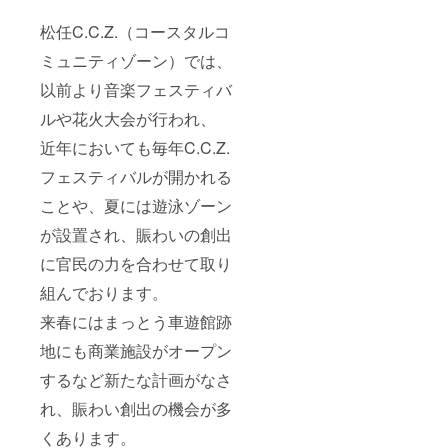
べる券
松任C.C.Z.（コースタルコ
（2名ま
で）
ミュニティゾーン）では、
※7/22（
海の
以前より音楽フェスティバ
日）に
モニュ
ルや花火大会が行われ、
メント
会場で
近年においても毎年C.C.Z.
使える
フェスティバルが開かれる
特製カ
フェ券
ことや、夏には遊泳ゾーン
１枚
（ハー
が設置され、賑わいの創出
ト形
クッ
に官民の力を合わせて取り
キー×1
＆コー
組んでおります。
ヒー
×2） 定
来春にはまっとう車遊館跡
数 4 ※
地にも商業施設がオープン
雨天の
場合中
するなど新たな計画がなさ
止とな
る場合
れ、賑わい創出の機会が多
がござ
います
くあります。
が、返