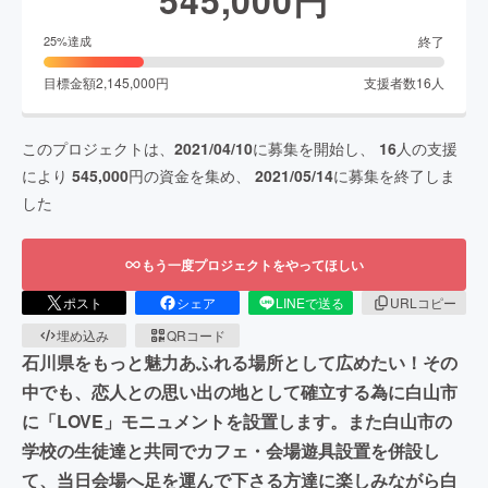
終了
25
%達成
目標金額
2,145,000
円
支援者数
16
人
このプロジェクトは、
2021/04/10
に募集を開始し、
16
人の支援
により
545,000
円の資金を集め、
2021/05/14
に募集を終了しま
した
もう一度プロジェクトをやってほしい
ポスト
シェア
LINEで送る
URLコピー
埋め込み
QRコード
石川県をもっと魅力あふれる場所として広めたい！その
中でも、恋人との思い出の地として確立する為に白山市
に「LOVE」モニュメントを設置します。また白山市の
学校の生徒達と共同でカフェ・会場遊具設置を併設し
て、当日会場へ足を運んで下さる方達に楽しみながら白