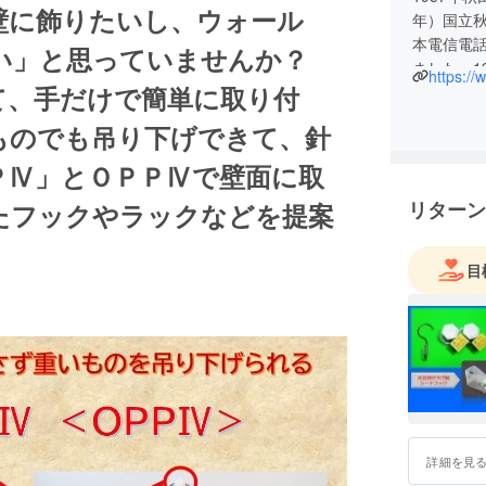
壁に飾りたいし、ウォール
年）国立
本電信電
い」と思っていませんか？
ました。1
https:/
、手だけで簡単に取り付
調達業務の
北のＭＭビジ
ものでも吊り下げできて、針
に妻の看病
で早期退社
ＰⅣ」とＯＰＰⅣで壁面に取
た。通信
リターン
たフックやラックなどを提案
戦苦闘し
目
詳細を見