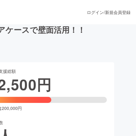
ログイン
/
新規会員登録
アケースで壁面活用！！
うすぐ公開されます
支援総額
プロダクト
2,500
円
ファッション
スポーツ
00,000円
数
ア
ソーシャルグッド
人