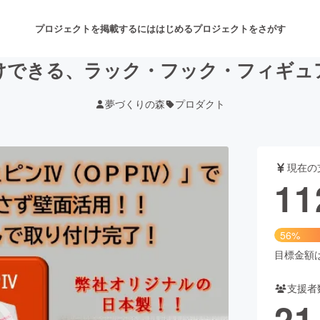
プロジェクトを掲載するには
はじめる
プロジェクトをさがす
けできる、ラック・フック・フィギュ
夢づくりの森
プロダクト
注目のリターン
注目の新着プロジェクト
募集終了が近いプロジェクト
も
現在の
音楽
舞台・パフォーマンス
11
ゲーム・サービス開発
フード・飲食店
56%
書籍・雑誌出版
アニメ・漫画
目標金額は2
支援者
チャレンジ
ビューティー・ヘルスケ
21