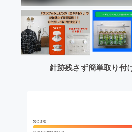
針跡残さず簡単取り付
56
%達成