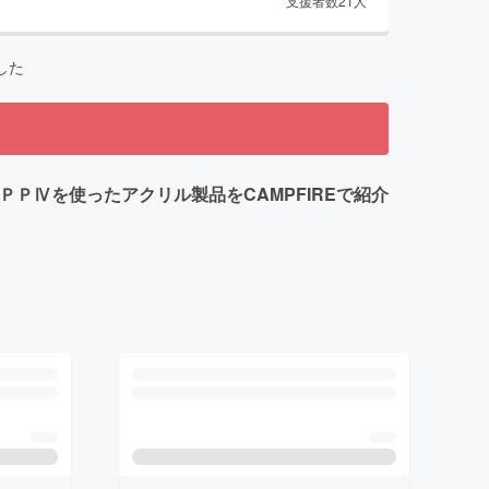
支援者数
21
人
した
ＰⅣを使ったアクリル製品をCAMPFIREで紹介