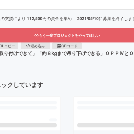
人の支援により
112,500
円の資金を集め、
2021/05/10
に募集を終了しま
もう一度プロジェクトをやってほしい
RLコピー
埋め込み
QRコード
り付けできて」「約８kgまで吊り下げできる」ＯＰＰⅣとＯＰ
ェックしています