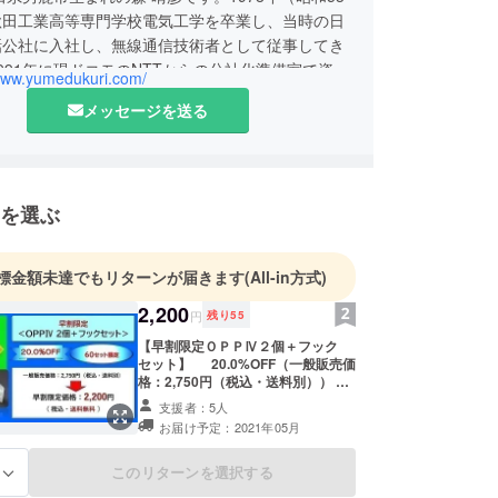
秋田工業高等専門学校電気工学を卒業し、当時の日
話公社に入社し、無線通信技術者として従事してき
991年に現ドコモのNTTからの分社化準備室で資材
/www.yumedukuri.com/
立ち上げに従事し、2003年に（株）NTTドコモ東
メッセージを送る
ネス部長でﾓﾊﾞｲﾙｿﾘｭｰｼｮﾝ業務を推進し、2013年
（線維筋痛症）のため法人営業部長を最後に55歳
し、2014年に夢づくりの森（株）を創業しまし
分野とは無関係の面白いモノづくりの会社として悪
を選ぶ
ており、新商品開発に力を入れています。
標金額未達でもリターンが届きます
(All-in方式)
2,200
円
残り
55
【早割限定ＯＰＰⅣ２個＋フック
セット】 20.0%OFF（一般販売価
格：2,750円（税込・送料別）） ＜
60セット限定：2,200円（税込・送
支援者：5人
料無料）＞ ６０セット限定の「ワン
お届け予定：2021年05月
プッシュピンⅣ２個」と壁面用
「フック」と天井用「シートフッ
ク」のセットです。 基本は、フッ
このリターンを選択する
る
ク１個、シートフック１個のセット