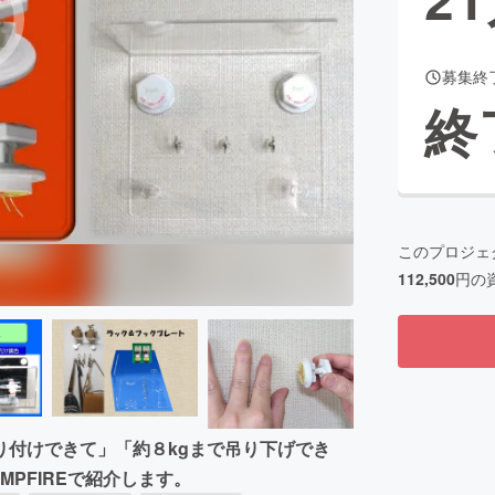
募集終
CAMPFIRE for Social Good
CAMPFIRE Creation
終
CAMPFIREふるさと納税
machi-ya
コミュニティ
このプロジェ
112,500
円の
り付けできて」「約８kgまで吊り下げでき
PFIREで紹介します。