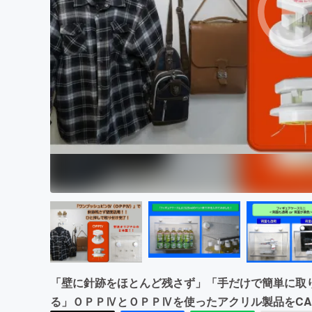
まちづくり・地域活性化
「壁に針跡をほとんど残さず」「手だけで簡単に取
る」ＯＰＰⅣとＯＰＰⅣを使ったアクリル製品をCAM