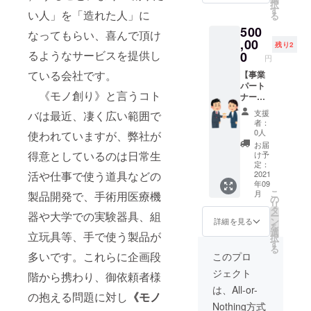
発送の
択
ント造
お使い
す
※こち
予定で
い人」を「造れた人」に
る
形品
くださ
らは
す。
500
15個＋
い。機
2021年
なってもらい、喜んで頂け
御礼
,00
能は同
9月より
残り2
メール
等で
るようなサービスを提供し
0
順次発
円
デザ
す。
送の予
ている会社です。
インは
【事業
※こちら
定で
成型品
パート
は2021
す。
《モノ創り》と言うコト
と同じ
ナー様
年7月よ
で３Dプ
コー
り順次
支援
バは最近、凄く広い範囲で
リント
ス】知
発送い
者：
造形品
財使用
たしま
0人
使われていますが、弊社が
です。
権（期
す。 ②
お届
金型
間は開
プロ
得意としているのは日常生
け予
による
発も含
ジェク
定：
成型品
め2年。
2021
活や仕事で使う道具などの
ト達成
年09
が出来
別途、
により
こ
月
製品開発で、手術用医療機
るまで
製品1個
製作す
の
リ
こちら
当たり
る金型
タ
器や大学での実験器具、組
ー
をお使
製品定
で成型
ン
詳細を見る
を
いくだ
価の
した製
選
立玩具等、手で使う製品が
択
さい。
３％を
品 15
す
る
機能は
御支払
個 ※
多いです。これらに企画段
このプロ
同等で
い。こ
こちら
ジェクト
す。
ちらの
階から携わり、御依頼者様
は2021
※こちら
期限は
年9月よ
は、All-or-
の抱える問題に対し
《モノ
は2021
ありま
り順次
Nothing方式
年7月よ
せん）
発送の