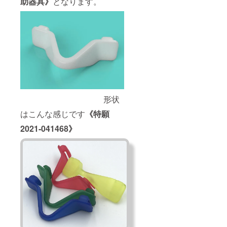
助器具》
となります。
形状
はこんな感じです
《特願
2021‐041468》