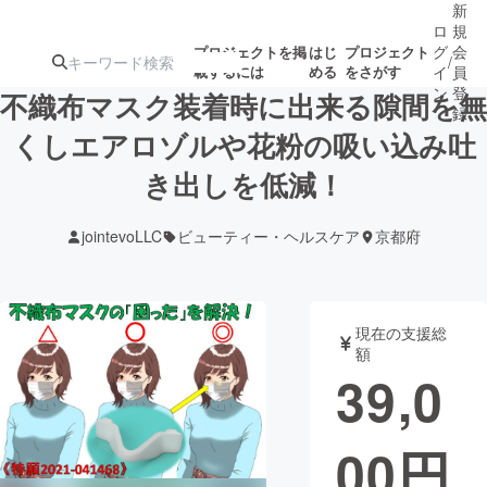
新
ロ
規
グ
会
プロジェクトを掲
はじ
プロジェクト
/
載するには
める
をさがす
イ
員
ン
登
不織布マスク装着時に出来る隙間を無
録
くしエアロゾルや花粉の吸い込み吐
き出しを低減！
人気のプロ
注目のリ
注目の新着プロ
募集終了が近いプ
もうすぐ公開
ジェクト
ターン
ジェクト
ロジェクト
されます
jointevoLLC
ビューティー・ヘルスケア
京都府
アート・写真
音楽
現在の支援総
テクノロジー・ガジェット
ゲーム・サ
額
39,0
映像・映画
書籍・雑誌
00
円
ビジネス・起業
チャレンジ