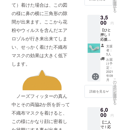
を
ント造
選
て）着けた場合は、この図
作、部品加
択
形品
す
る
１個＋
工請負など
の様に鼻の横に三角形の隙
3,5
御礼
のサービス
間が出来ます。ここから花
メール
00
円
に取組んで
デザ
粉やウィルスを含んだエア
【ひと
インは
います。私
押し！
成型品
は「仕様の
ロゾルが行き来出来てしま
応援
と同じ
コース
決まってい
で３Dプ
い、せっかく着けた不織布
支援
（３Dプ
リント
者：
るモノを
リント
造形品
5人
マスクの効果は大きく低下
キッチリ造
造形品
です。
お届
＋成型
します。
金型
る」と言う
け予
品＋御
による
定：
仕事よりも
礼メー
2021
成型品
年09
「やりたい
ル）】
と機能
こ
月
①製品
は同等
の
ことは何と
リ
仕様の
です。
タ
なく決まっ
ー
３Dプリ
ン
詳細を見る
を
ント造
ているけれ
ノーズフィッターの真ん
選
択
形品
す
ど、その実
る
中とその両脇2か所を折って
１個＋
現のために
6,0
御礼
不織布マスクを着けると、
メール
00
どんなモノ
円
デザ
この様にかなり顔に密着し
が必要かは
【二人
インは
で！応
まだ分から
成型品
た状態にする事が出来ま