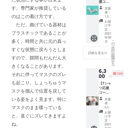
援コー
と同じ
ない・・・
ス（３D
で３Dプ
す。専門家が推奨している
支援
という段階
プリン
リント
者：
ト造形
のはこの着け方です。
造形品
から御依頼
1人
品＋成
です。
お届
者様と共に
ただ、曲げている器材は
型品＋
金型
け予
創る」とい
御礼
による
定：
プラスチックであることが
メー
2021
成型品
う事を得意
年09
ル）】
が出来
多く、時間と共に元の真っ
としていま
こ
月
①製品
るまで
の
リ
仕様の
す（「創
こちら
タ
すぐな状態に戻ろうとしま
ー
３Dプリ
をお使
ン
詳細を見る
る」と「造
を
ント造
すので、隙間もだんだん大
いくだ
選
択
る」を敢え
形品
さい。
す
る
きくなることがあります。
２個＋
機能は
て使い分け
6,3
御礼
同等で
ている事で
それに伴ってマスクのズレ
残り20
メール
00
す。
円
何か感じて
デザ
※こちら
も起こり、しょっちゅうマ
【Tシャ
インは
は2021
頂ければ嬉
ツ応援
成型品
年7月よ
スクを掴んで位置を戻して
しいです）
コース
と同じ
り順次
（３Dプ
で３Dプ
ので、そん
発送い
いる姿をよく見ます。特に
支援
リント
リント
たしま
者：
な方を応援
造形品
マスクのまま喋っている
造形品
す。 ②
0人
するのも大
＋Sサイ
です。
プロ
お届
と、直ぐにズレてきますよ
ズTシャ
金型
ジェク
け予
好きです。
ツ＋成
による
定：
ト達成
どうぞよろ
ね。
型品＋
2021
成型品
により
年09