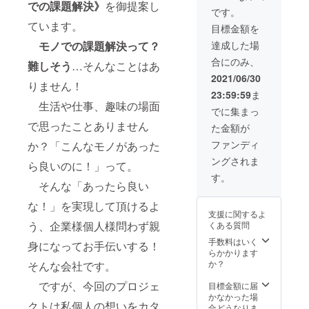
での課題解決》
を御提案し
り順次
の利用
予定で
です。
発送い
料で
す。
ています。
目標金額を
たしま
す。
す。 ②
御社の
達成した場
モノでの課題解決って？
プロ
アイデ
合にのみ、
ジェク
アでこ
難しそう
…そんなことはあ
ト達成
の知財
2021/06/30
りません！
により
権を
23:59:59
ま
製作す
使った
生活や仕事、趣味の場面
る金型
ビジネ
でに集まっ
で成型
スを展
で思ったことありません
た金額が
した製
開なさ
品 35
いませ
ファンディ
か？「こんなモノがあった
個 ※
んか？
ングされま
こちら
・御支
ら良いのに！」って。
は2021
援者は
す。
年9月よ
期間内
そんな「あったら良い
り順次
に於い
な！」を実現して頂けるよ
発送の
て自由
支援に関するよ
予定で
に商品
う、企業様個人様問わず親
くある質問
す。
開発を
して頂
手数料はいく
身になってお手伝いする！
けま
らかかります
す。 ・
か？
そんな会社です。
プロ
ジェク
ですが、今回のプロジェ
目標金額に届
ト公開
かなかった場
クトは私個人の想いをカタ
後、同
合どうなりま