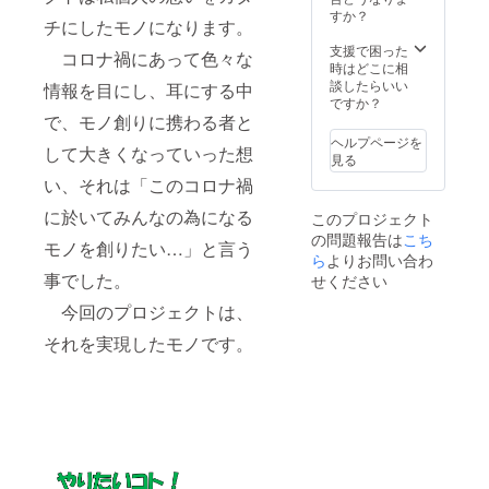
内容で
すか？
チにしたモノになります。
金額の
UPした
支援で困った
コロナ禍にあって色々な
リター
時はどこに相
ンが追
談したらいい
情報を目にし、耳にする中
加され
ですか？
る可能
で、モノ創りに携わる者と
性があ
ヘルプページを
して大きくなっていった想
りま
見る
す。
い、それは「このコロナ禍
に於いてみんなの為になる
このプロジェクト
の問題報告は
こち
モノを創りたい…」と言う
ら
よりお問い合わ
事でした。
せください
今回のプロジェクトは、
それを実現したモノです。