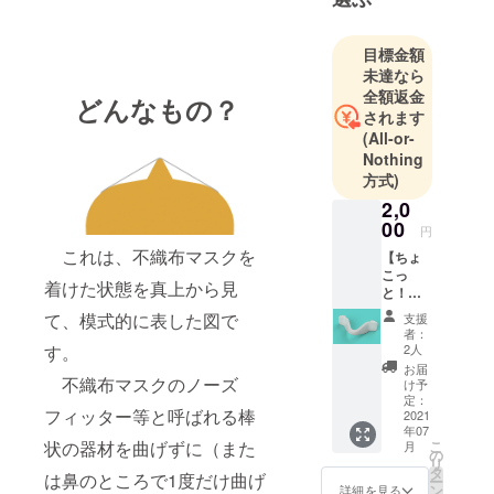
社もその宇
治で起業し
目標金額
ました。以
未達なら
前より長年
全額返金
どんなもの？
にわたり金
されます
属加工や機
(All-or-
械設計など
Nothing
に従事して
方式)
きました
2,0
が、思うと
00
円
ころあって
これは、不織布マスクを
【ちょ
2018年にモ
こっ
着けた状態を真上から見
と！応
ノづくり
援コー
て、模式的に表した図で
支援
（創り、造
ス
者：
（３Dプ
り）支援の
す。
2人
リント
お届
会社を起業
造形品
不織布マスクのノーズ
け予
し、機械器
＋御礼
定：
フィッター等と呼ばれる棒
メー
2021
具などの設
年07
ル）】
計や３Dプリ
状の器材を曲げずに（また
こ
月
製品
の
リ
ンタなどで
仕様の
タ
は鼻のところで1度だけ曲げ
ー
３Dプリ
ン
詳細を見る
の試作品製