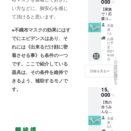
１個＋
000
機能は
年9月よ
円
御礼
同等で
り順次
い方などに、御安心を感じ
【家族
メール
す。
発送の
で！応
デザ
※こちら
予定で
て頂けると思います。
援コー
インは
は2021
す。
ス（３D
成型品
年7月よ
支援
プリン
と同じ
り順次
※不織布マスクの効果にはす
者：
ト造形
で３Dプ
発送い
1人
品＋成
でにエビデンスはあり、そ
リント
たしま
お届
型品＋
造形品
す。 ②
け予
れには《出来るだけ顔に密
御礼
です。
定：
オリジ
メー
2021
金型
ナルT
着させる事》も条件の一つ
年09
ル）】
による
シャツ
こ
月
①製品
成型品
の
（Sサイ
です。ここで紹介している
リ
仕様の
が出来
タ
ズ）
ー
３Dプリ
るまで
ン
※こちら
詳細を見る
器具は、その条件を維持で
を
ント造
こちら
選
は2021
択
形品 4
をお使
きるよう、補助するモノで
す
年7月よ
る
個＋御
いくだ
り順次
15,
す。
礼メー
さい。
発送い
ル デ
000
機能は
たしま
円
ザイン
同等で
す。 ③
【気の
は成型
す。
プロ
合うみ
品と同
※こちら
ジェク
んな
じで３D
は2021
ト達成
で！応
プリン
年7月よ
により
支援
援コー
ト造形
り順次
製作す
者：
ス（３D
品で
発送い
0人
る金型
プリン
す。