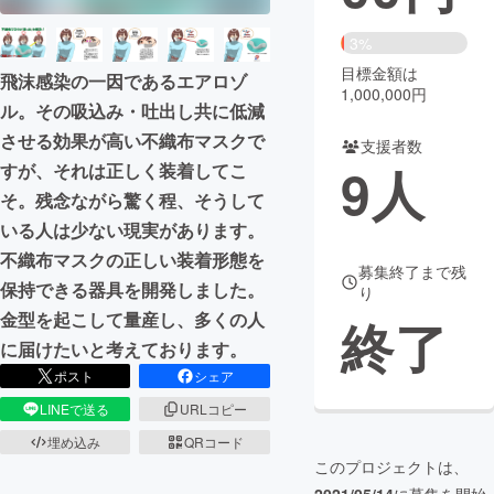
まちづくり・地域活性化
3%
目標金額は
飛沫感染の一因であるエアロゾ
1,000,000円
ル。その吸込み・吐出し共に低減
CAMPFIRE for Social Good
CAMPFIRE Creation
させる効果が高い不織布マスクで
CAMPFIREふるさと納税
machi-ya
コミュニティ
支援者数
9
人
すが、それは正しく装着してこ
そ。残念ながら驚く程、そうして
いる人は少ない現実があります。
不織布マスクの正しい装着形態を
募集終了まで残
保持できる器具を開発しました。
り
金型を起こして量産し、多くの人
終了
に届けたいと考えております。
ポスト
シェア
LINEで送る
URLコピー
埋め込み
QRコード
このプロジェクトは、