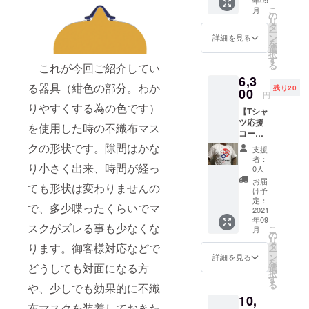
御礼
しくお願い
が出来
製作す
こ
月
メー
るまで
の
る金型
致します。
リ
ル）】
こちら
タ
で成型
ー
①製品
をお使
ン
した製
詳細を見る
を
仕様の
いくだ
選
品 ２
択
３Dプリ
さい。
す
個 ※
る
これが今回ご紹介してい
ント造
機能は
こちら
6,3
形品
同等で
は2021
る器具（紺色の部分。わか
残り20
１個＋
00
す。
年9月よ
円
御礼
※こちら
り順次
りやすくする為の色です）
【Tシャ
メール
は2021
発送の
ツ応援
デザ
年7月よ
予定で
を使用した時の不織布マス
コース
インは
り順次
す。
（３Dプ
成型品
クの形状です。隙間はかな
発送い
支援
リント
と同じ
たしま
者：
造形品
り小さく出来、時間が経っ
で３Dプ
す。 ②
0人
＋Lサイ
リント
プロ
お届
ても形状は変わりませんの
ズTシャ
造形品
ジェク
け予
ツ＋成
です。
定：
ト達成
で、多少喋ったくらいでマ
型品＋
2021
金型
により
年09
御礼
による
製作す
スクがズレる事も少なくな
こ
月
メー
成型品
の
る金型
リ
ル）】
が出来
タ
で成型
ります。御客様対応などで
ー
①製品
るまで
ン
した製
詳細を見る
を
仕様の
どうしても対面になる方
こちら
選
品 ４
択
３Dプリ
をお使
す
個 ※
る
や、少しでも効果的に不織
ント造
いくだ
こちら
10,
形品
さい。
は2021
布マスクを装着しておきた