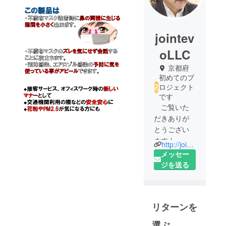
jointev
oLLC
京都府
初めてのプ
ロジェクト
です
ご覧いた
だきありが
とうござい
ます！
http://jointevo.com/
Jointevo合同
メッセー
会社代表の
ジを送る
神代と申し
ます。私は
生まれも育
リターンを
ちも京都府
宇治市、会
選ぶ