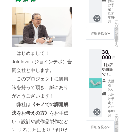
たしま
で成型
お届
ト造形
金型に
す。 ②
け予
した製
品＋成
よる成
定：
オリジ
品 ２
型品＋
2021
型品が
ナルT
個 ※
年09
御礼
出来る
シャツ
こちら
こ
月
メー
までこ
の
（Lサイ
は2021
リ
ル）】
ちらを
タ
ズ）
年9月よ
ー
①製品
お使い
ン
※こちら
詳細を見る
り順次
を
仕様の
くださ
選
は2021
発送の
択
３Dプリ
い。機
す
年7月よ
予定で
る
ント造
能は同
り順次
す。
30,
形品 7
等で
発送い
はじめまして！
個＋御
000
す。
たしま
円
礼メー
Jointevo（ジョインテボ）合
※こちら
す。 ③
【お店
ル デ
は2021
プロ
や職場
同会社と申します。
ザイン
年7月よ
ジェク
で！応
は成型
り順次
ト達成
このプロジェクトに御興
援コー
品と同
発送い
により
支援
ス（３D
じで３D
たしま
製作す
者：
味を持って頂き、誠にあり
プリン
プリン
す。 ②
0人
る金型
ト造形
ト造形
プロ
で成型
お届
がとうございます！
品＋成
品で
ジェク
け予
した製
型品＋
す。
定：
ト達成
弊社は
《モノでの課題解
品 ２
御礼
2021
金型に
により
個 ※
年09
メー
決をお考えの方》
をお手伝
よる成
製作す
こちら
こ
月
ル）】
型品が
の
る金型
は2021
リ
い（設計や試作品製作など
①製品
出来る
タ
で成型
年9月よ
ー
仕様の
までこ
ン
した製
詳細を見る
り順次
を
） することにより「創りた
３Dプリ
ちらを
選
品 8個