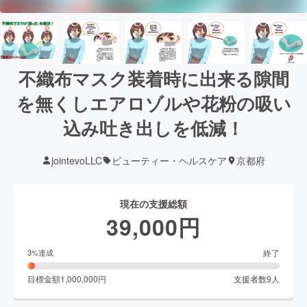
不織布マスク装着時に出来る隙間
を無くしエアロゾルや花粉の吸い
込み吐き出しを低減！
jointevoLLC
ビューティー・ヘルスケア
京都府
現在の支援総額
39,000
円
終了
3
%達成
目標金額
1,000,000
円
支援者数
9
人