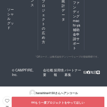
ン
プ
統
ファ
ス
ロ
計
ン
ソー
ジ
デ
ディ
シャ
ェ
ー
ング
ル
ク
タ
mac
グッ
ト
hi-ya
ド
の
補助
広
金申
め
請サ
方
ポー
ト
「QRコード」は株式会社デンソーウェーブの登録商標です。
© CAMPFIRE,
会社概
採用情
パートナー
Inc.
要
報
募集
hanahina4150
さんへアンコール
もう一度プロジェクトをやってほしい
28