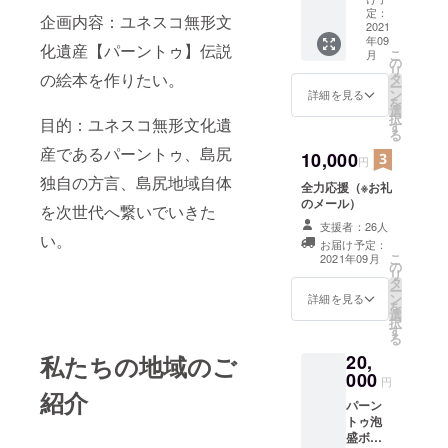
定：
企画内容：ユネスコ無形文
2021
年09
化遺産【パーントゥ】伝説
こ
月
の
リ
の絵本を作りたい。
タ
ー
ン
詳細を見る
を
選
択
目的：ユネスコ無形文化遺
す
る
産であるパーントゥ、島尻
10,000
円
独自の方言、島尻地域自体
全力応援（※お礼
のメール）
を次世代へ繋いでいきた
支援者：26人
い。
お届け予定：
こ
2021年09月
の
リ
タ
ー
ン
詳細を見る
を
選
択
す
る
私たちの地域のご
20,
000
円
紹介
パーン
トゥ泡
盛ボト