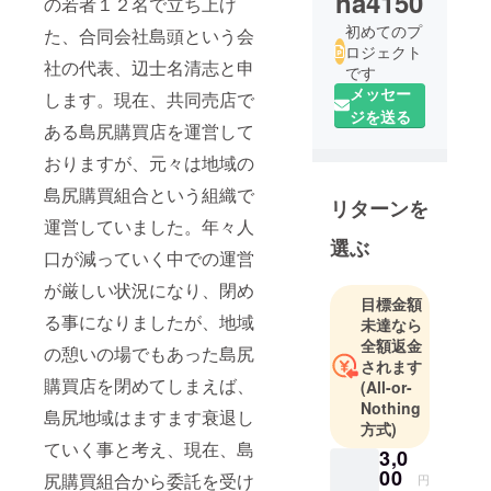
na4150
の若者１２名で立ち上げ
初めてのプ
た、合同会社島頭という会
ロジェクト
社の代表、辺士名清志と申
です
メッセー
します。現在、共同売店で
ジを送る
ある島尻購買店を運営して
おりますが、元々は地域の
島尻購買組合という組織で
リターンを
運営していました。年々人
選ぶ
口が減っていく中での運営
が厳しい状況になり、閉め
目標金額
る事になりましたが、地域
未達なら
全額返金
の憩いの場でもあった島尻
されます
購買店を閉めてしまえば、
(All-or-
Nothing
島尻地域はますます衰退し
方式)
ていく事と考え、現在、島
3,0
00
尻購買組合から委託を受け
円