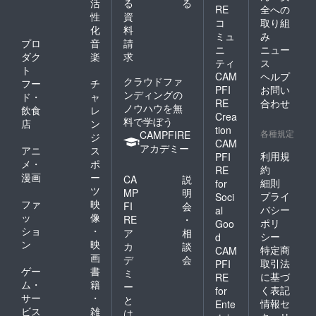
活
る
る
RE
全への
性
資
コ
取り組
化
料
ミュ
み
プロ
音
請
ニ
ニュー
ダク
楽
求
ティ
ス
ト
CAM
ヘルプ
クラウドファ
フー
チ
PFI
お問い
ンディングの
ド・
ャ
RE
合わせ
ノウハウを無
飲食
レ
Crea
料で学ぼう
店
ン
tion
各種規定
CAMPFIRE
ジ
CAM
アカデミー
アニ
ス
利用規
PFI
メ・
ポ
約
RE
漫画
ー
CA
説
細則
for
ツ
MP
明
プライ
Soci
ファ
映
FI
会
バシー
al
ッ
像
RE
・
ポリ
Goo
ショ
・
ア
相
シー
d
ン
映
カ
談
特定商
CAM
画
デ
会
取引法
PFI
ゲー
書
ミ
に基づ
RE
ム・
籍
ー
く表記
for
サー
・
と
情報セ
Ente
ビス
雑
は