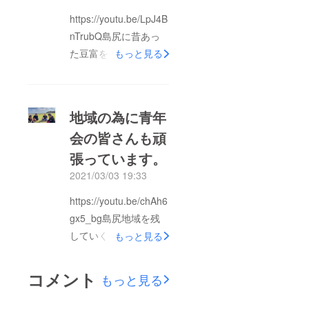
オープンしたデイサー
https://youtu.be/LpJ4B
ビスの食事作り、島尻
nTrubQ島尻に昔あっ
に昔あった豆富を再現
た豆富を、教えても
して豆腐販売、エアレ
もっと見る
らって、一年間練習し
ジ導入等を行う事で、
て、島尻購買店を残す
なんとか一年目は乗り
為に販売しています。
切る事ができました。
地域の為に青年
令和元年の１２月から
２年目の、コロナの影
会の皆さんも頑
やっているので、自分
響で観光客も減って、
張っています。
の仕事を続けながらも
ほんとに厳しい状況に
う一年以上無償で頑
なってますが、明るい
2021/03/03 19:33
張ってます。誰か商売
未来を信じてみんなで
https://youtu.be/chAh6
としてやって頂ける方
頑張っていきます。応
gx5_bg島尻地域を残
がいましたら、無償で
援よろしくお願いしま
していく為に、島尻青
もっと見る
覚えるまで教えます
す。
年会も、頑張っていま
よ。応援お願いしま
す。応援よろしくお願
コメント
す。
もっと見る
いします。