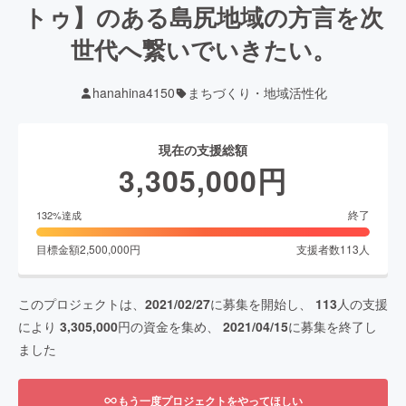
トゥ】のある島尻地域の方言を次
世代へ繋いでいきたい。
hanahina4150
まちづくり・地域活性化
現在の支援総額
3,305,000
円
終了
132
%達成
目標金額
2,500,000
円
支援者数
113
人
このプロジェクトは、
2021/02/27
に募集を開始し、
113
人の支援
により
3,305,000
円の資金を集め、
2021/04/15
に募集を終了し
ました
もう一度プロジェクトをやってほしい