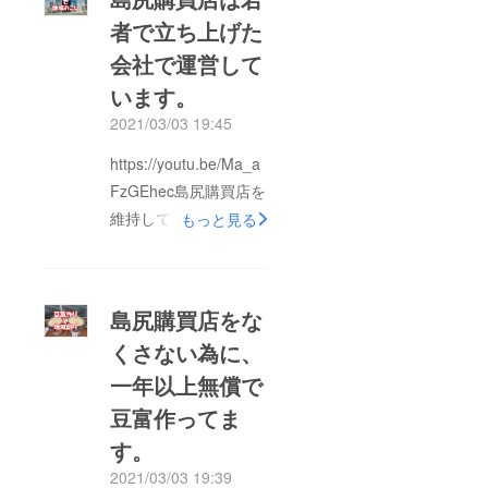
者で立ち上げた
会社で運営して
います。
2021/03/03 19:45
https://youtu.be/Ma_a
FzGEhec島尻購買店を
維持していく為に、
もっと見る
色々活動をしていま
す。宮古島市地域おこ
し協力隊の井上あゆみ
島尻購買店をな
さんの協力で、手作り
くさない為に、
案内板を設置、オリジ
一年以上無償で
ナルのパーントゥグッ
ズを作って販売した
豆富作ってま
り、買店内に食堂オー
す。
プン、去年の８月に
2021/03/03 19:39