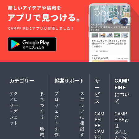
カテゴリー
起案サポート
サ
CAMP
ー
FIRE
テク
ま
プ
ス
ビ
につい
ノロ
ち
ロ
タ
ス
て
ジー
づ
ジ
ッ
・ガ
く
ェ
フ
CAM
CAMP
ジェ
り
ク
に
PFI
FIREと
ット
・
ト
相
RE
は
地
を
談
CAM
あんし
域
作
す
PFI
ん・安