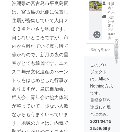
ル（古
沖縄県の宮古島市平良島尻
支援
酒） ７
者：
は、宮古島の北側に位置し
２０ｍ
28人
ｌ １本
お届
住居が密集していて人口２
パーン
け予
トゥ方
定：
６３名と小さな地域です。
言絵本
2021
年09
ポスト
何もないところですが、市
こ
月
カード
の
リ
（３枚
タ
内から離れていて真っ暗で
ー
１組）×
ン
詳細を見る
を
３
静かなので、新月の夜の星
選
択
す
る
空がとても綺麗です。ユネ
このプロ
スコ無形文化遺産のパーン
ジェクト
は、All-or-
トゥをはじめとした行事が
Nothing方式
ありますが、島尻自治会、
です。
婦人会、青年会の協力体制
目標金額を
が整っていて、少ない人数
達成した場
ながらもうまくいっていま
合にのみ、
2021/04/15
す。地域の方々は、内気で
23:59:59
ま
恥ずかしがりやのところは