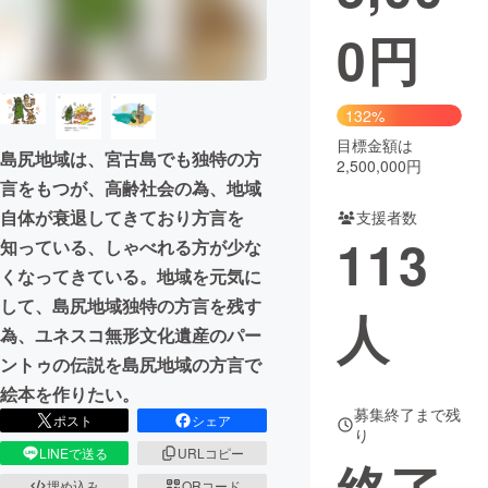
0
円
まちづくり・地域活性化
CAMPFIRE for Social Good
CAMPFIRE Creation
132%
CAMPFIREふるさと納税
machi-ya
コミュニティ
目標金額は
島尻地域は、宮古島でも独特の方
2,500,000円
言をもつが、高齢社会の為、地域
自体が衰退してきており方言を
支援者数
113
知っている、しゃべれる方が少な
くなってきている。地域を元気に
して、島尻地域独特の方言を残す
人
為、ユネスコ無形文化遺産のパー
ントゥの伝説を島尻地域の方言で
絵本を作りたい。
募集終了まで残
ポスト
シェア
り
LINEで送る
URLコピー
埋め込み
QRコード