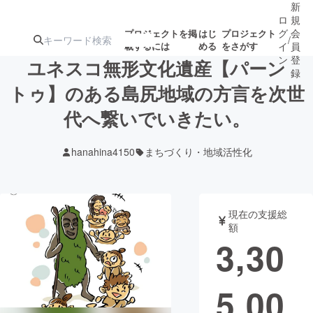
新
ロ
規
グ
会
プロジェクトを掲
はじ
プロジェクト
/
載するには
める
をさがす
イ
員
ン
登
ユネスコ無形文化遺産【パーン
録
トゥ】のある島尻地域の方言を次世
代へ繋いでいきたい。
人気のプロ
注目のリ
注目の新着プロ
募集終了が近いプ
もうすぐ公開
ジェクト
ターン
ジェクト
ロジェクト
されます
hanahina4150
まちづくり・地域活性化
アート・写真
音楽
現在の支援総
テクノロジー・ガジェット
ゲーム・サ
額
3,30
映像・映画
書籍・雑誌
5,00
ビジネス・起業
チャレンジ