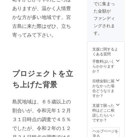
でに集まっ
ありますが、温かく人情豊
た金額が
かな方が多い地域です。宮
ファンディ
古島に来た際はぜひ、立ち
ングされま
す。
寄ってみて下さい。
支援に関するよ
くある質問
手数料はいく
らかかります
プロジェクトを立
か？
目標金額に届
ち上げた背景
かなかった場
合どうなりま
すか？
島尻地域は、６５歳以上の
支援で困った
割合いが、令和元年１２月
時はどこに相
談したらいい
３１日時点の調査で４５％
ですか？
でしたが、令和２年の１２
ヘルプページを
見る
月３１日時点の調査では６