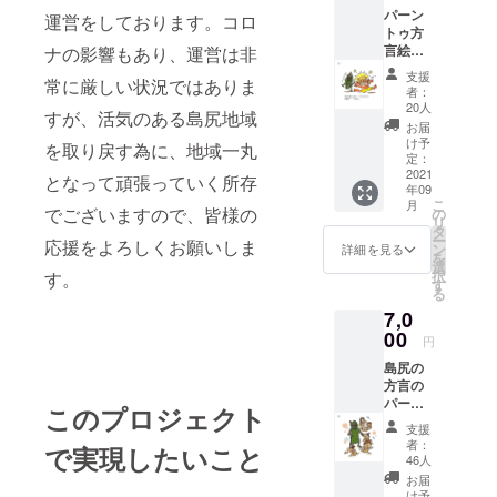
パーン
運営をしております。コロ
トゥ方
言絵本
ナの影響もあり、運営は非
ポスト
支援
常に厳しい状況ではありま
カード
者：
（３枚
20人
すが、活気のある島尻地域
１組）
お届
け予
を取り戻す為に、地域一丸
定：
2021
となって頑張っていく所存
年09
こ
月
でございますので、皆様の
の
リ
タ
ー
応援をよろしくお願いしま
ン
詳細を見る
を
選
択
す。
す
る
7,0
00
円
島尻の
方言の
パーン
このプロジェクト
トゥ方
支援
言絵本
者：
で実現したいこと
１冊
46人
お届
け予