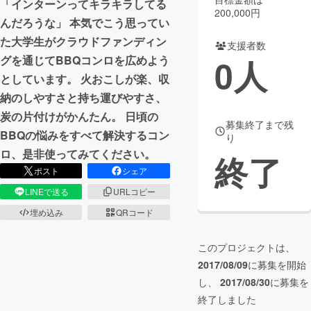
「インターンってキラキラしてる
200,000円
んだろうな」 本気でこう思ってい
まちづくり・地域活性化
た大学生がクラウドファンディン
支援者数
0
人
グを通じてBBQコンロを広めよう
CAMPFIRE for Social Good
CAMPFIRE Creation
としています。 火おこしが楽、収
CAMPFIREふるさと納税
machi-ya
コミュニティ
納のしやすさと持ち運びやすさ、
炭の片付けがかんたん。 日頃の
募集終了まで残
BBQの悩みをすべて解決するコン
り
ロ、是非使ってみてください。
終了
ポスト
シェア
LINEで送る
URLコピー
埋め込み
QRコード
このプロジェクトは、
2017/08/09
に募集を開始
し、
2017/08/30
に募集を
終了しました