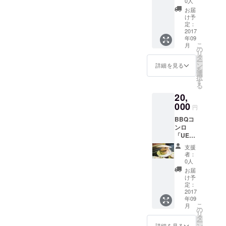
0人
ンロの
お届
みと
け予
なって
定：
おりま
2017
年09
す。食
こ
月
材はご
の
リ
用意く
タ
ー
ださ
ン
詳細を見る
を
い。)
選
択
す
る
20,
000
円
BBQコ
ンロ
「UES
UGI-
支援
BBQ」
者：
1台と北
0人
海道湧
お届
別産海
け予
産物
定：
セット
2017
年09
×1(ホタ
こ
月
テ2kgを
の
リ
予定し
タ
ー
ていま
ン
詳細を見る