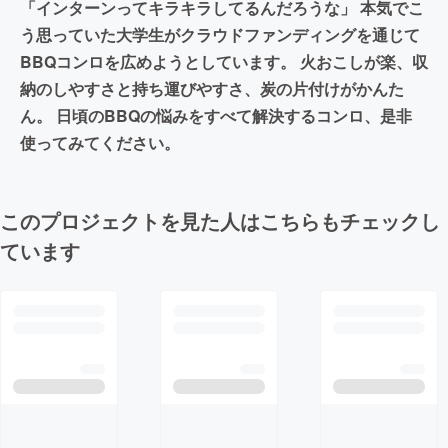
「インターンってキラキラしてるんだろうな」 本気でこ
う思っていた大学生がクラウドファンディングを通じて
BBQコンロを広めようとしています。 火おこしが楽、収
納のしやすさと持ち運びやすさ、炭の片付けがかんた
ん。 日頃のBBQの悩みをすべて解決するコンロ、是非
使ってみてください。
このプロジェクトを見た人はこちらもチェックし
ています