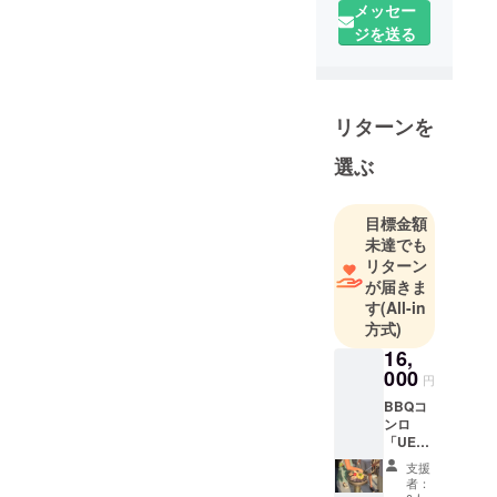
メッセー
ジを送る
リターンを
選ぶ
目標金額
未達でも
リターン
が届きま
す
(All-in
方式)
16,
000
円
BBQコ
ンロ
「UES
UGI-
支援
BBQ」
者：
1台(コ