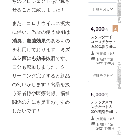
ちのプロジェクトを記載さ
リ
タ
効はお店が継続
ー
ン
せることに致しました！
する限り有効で
詳細を見る
を
選
各種一度限りご
択
す
利用可能です
る
また、コロナウイルス拡大
4,000
円
に伴い、当店の使う薬剤は
スタンダード
消臭、殺菌効果
のあるもの
コースチケット
＆20%割引券×5
を利用しております。
ミズ
枚 チケット使用
支援者：0人
時のみ送料無料
ムシ菌にも効果抜群
です、
お届け予定：
※割引券単体での
こ
2021年06月
の
使用の際は送料
自分も感動しました、ク
リ
タ
がかかります 有
ー
リーニング完了すると新品
ン
効はお店が継続
詳細を見る
を
選
する限り有効で
択
の匂いがします！食品を扱
す
各種一度限りご
る
利用可能です
う業者様や医療関係、福祉
5,000
円
関係の方にも是非おすすめ
デラックスコー
スチケット＆
したいです！
20%割引券×5枚
チケット使用時
支援者：0人
のみ送料無料 ※
お届け予定：
割引券単体での
こ
2021年06月
の
使用時は送料が
リ