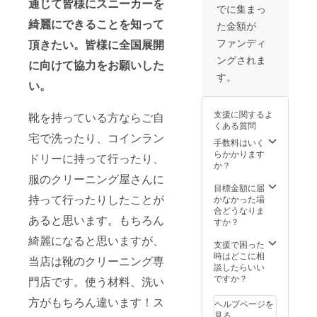
通じて皆様にスニーカーを
でに集まっ
綺麗にできることを知って
た金額が
ファンディ
頂きたい。皆様に全国展開
ングされま
に向けて協力をお願いした
す。
い。
支援に関するよ
靴を持っている方ならご自
くある質問
宅で洗ったり、コインラン
手数料はいく
らかかります
ドリーに持って行ったり、
か？
服のクリーニング屋さんに
目標金額に届
持って行ったりしたことが
かなかった場
合どうなりま
あると思います。もちろん
すか？
綺麗になると思いますが、
支援で困った
時はどこに相
当店は靴のクリーニング専
談したらいい
ですか？
門店です。使う材料、洗い
方がもちろん違います！ス
ヘルプページを
見る