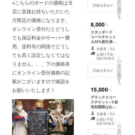
タ
かかります 有効
※こちらのボードの価格は当
ー
ン
期限はお店が継
詳細を見る
を
選
続する限り有効
店に直接お持ちいただいた
択
す
で各種一度限り
る
方限定の価格になります、
ご利用可能です
8,000
円
オンライン受付だとどうし
スタンダード
コースチケット
ても保証料金やサーバー費
＆20%割引券×5
用、送料等の関係でどうし
枚＆撥水コート
支援者：0人
無料券×3枚 コー
お届け予定：
ても高く設定しなくてはな
スチケット使用
こ
2021年06月
の
時のみ送料無料
リ
りません、、、下の価格表
タ
その他割引券単
ー
ン
体での使用の際
詳細を見る
にオンライン受付価格の記
を
選
は送料がかかり
択
す
ます 有効はお店
載がございますので確認を
る
が継続する限り
15,000
お願いいたします！
有効で各種一度
円
限り有効です
デラックスコー
スチケット×５枚
有効期限はお店
が継続する限り
支援者：0人
有効で、各種一
お届け予定：
度限りご利用可
こ
2021年06月
の
能です
リ
タ
ー