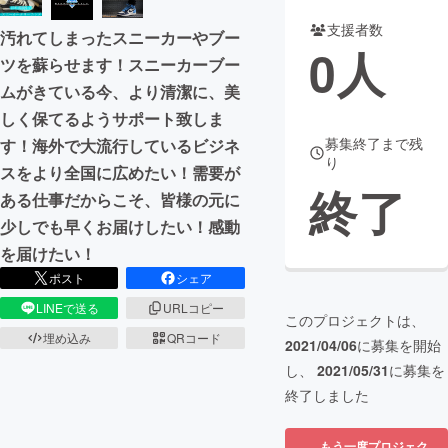
支援者数
汚れてしまったスニーカーやブー
まちづくり・地域活性化
0
人
ツを蘇らせます！スニーカーブー
ムがきている今、より清潔に、美
CAMPFIRE for Social Good
CAMPFIRE Creation
しく保てるようサポート致しま
CAMPFIREふるさと納税
machi-ya
コミュニティ
募集終了まで残
す！海外で大流行しているビジネ
り
スをより全国に広めたい！需要が
終了
ある仕事だからこそ、皆様の元に
少しでも早くお届けしたい！感動
を届けたい！
ポスト
シェア
LINEで送る
URLコピー
このプロジェクトは、
埋め込み
QRコード
2021/04/06
に募集を開始
し、
2021/05/31
に募集を
終了しました
もう一度プロジェク