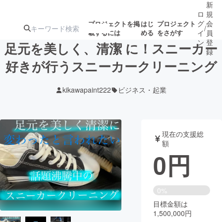
新
ロ
規
グ
会
プロジェクトを掲
はじ
プロジェクト
/
載するには
める
をさがす
イ
員
ン
登
足元を美しく、清潔 に！スニーカー
録
好きが行うスニーカークリーニング
人気のプロ
注目のリ
注目の新着プロ
募集終了が近いプ
もうすぐ公開
kikawapaint222
ビジネス・起業
ジェクト
ターン
ジェクト
ロジェクト
されます
アート・写真
音楽
現在の支援総
額
0
円
テクノロジー・ガジェット
ゲーム・サ
映像・映画
書籍・雑誌
0%
目標金額は
1,500,000円
ビジネス・起業
チャレンジ