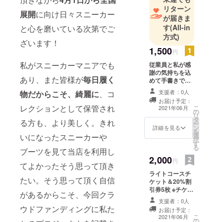
に突っ走り
リターン
たいと思っ
展開
に向け日々スニーカー
が届きま
ておりま
す
(All-in
と心を磨いている次第でご
す！皆様と
方式)
ざいます！
良い出会い
1,500
円
があればい
私がスニーカーマニアでも
従業員と私が感
いなと思っ
謝の気持ちを込
ておりま
あり、また皆様が
毎日履く
めて手書きでお
す、どうか
礼状を書きま
支援者：0人
物だからこそ、綺麗に
、コ
す。
よろしくお
お届け予定：
レクションとして保管され
こ
2021年06月
願いいたし
の
リ
タ
ます！
る方も、より美しく。きれ
ー
ン
詳細を見る
を
選
いになったスニーカーや
択
す
る
ブーツを見て当店を利用し
2,000
円
てよかったそう思って頂き
ライトコースチ
たい。そう思って頂く自信
ケット＆20%割
引券5枚 ※チケッ
があるからこそ、今回クラ
ト使用時送料無
支援者：0人
料 ※割引券単体
ウドファンディングに私た
お届け予定：
での場合は送料
こ
2021年06月
の
がかかります 有