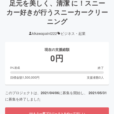
足元を美しく、清潔 に！スニー
カー好きが行うスニーカークリー
ニング
kikawapaint222
ビジネス・起業
現在の支援総額
0
円
終了
0
%達成
目標金額
1,500,000
円
支援者数
0
人
このプロジェクトは、
2021/04/06
に募集を開始し、
2021/05/31
に募集を終了しました
もう一度プロジェクトをやってほしい