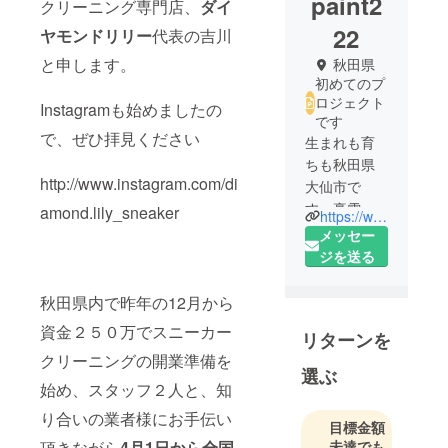
paint2
クリーニング専門店、
ダイ
22
ヤモンドリリー
代表の吉川
と申します。
秋田県
初めてのプ
ロジェクト
Instagramも始めましたの
です
で、ぜひ拝見ください
生まれも育
ちも秋田県
http://www.instagram.com/di
大仙市で
す、豪雪地
amond.lily_sneaker
https://www.instagram.com/diamond.lily_sneaker
帯で元気に
メッセー
活動中で
ジを送る
す！
スニーカー
秋田県内で昨年の12月から
集め、お洒
資金２５０万でスニーカー
リターンを
落さんのリ
クリーニングの開業準備を
サーチが趣
選ぶ
味の２９
始め、スタッフ２人と、知
歳、ラスト
り合いの業者様にお手伝い
目標金額
２０代元気
未達でも
頂きながら
4月1日から全国