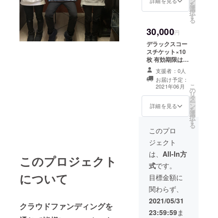
ン
詳細を見る
を
選
択
す
る
30,000
円
デラックスコー
スチケット×10
枚 有効期限はお
店が継続する限
支援者：0人
り有効で各種一
お届け予定：
度限りご利用可
こ
2021年06月
の
能です
リ
タ
ー
ン
詳細を見る
を
選
択
す
る
このプロ
ジェクト
は、
All-In方
このプロジェクト
式
です。
について
目標金額に
関わらず、
2021/05/31
クラウドファンディングを
23:59:59
ま