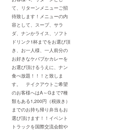
6月〜令
て、リターンメニューご招
和3年11
月 閉
待致します！メニューの内
店した
場合は
容として、スープ、サラ
他の店
舗でお
ダ、ナンかライス、ソフト
使いく
ださい
ドリンク1杯までをお選び頂
ま
き、お一人様、一人前分の
せ。）
お好きなケバブかカレーを
お選び頂けるうえに、ナン
食べ放題！！！と致しま
す。 テイクアウトご希望
のお客様へはA～Gまで7種
類もある1,200円（税抜き）
までのお持ち帰り弁当もお
選び頂けます！！イベント
トラックを国際交流会館や