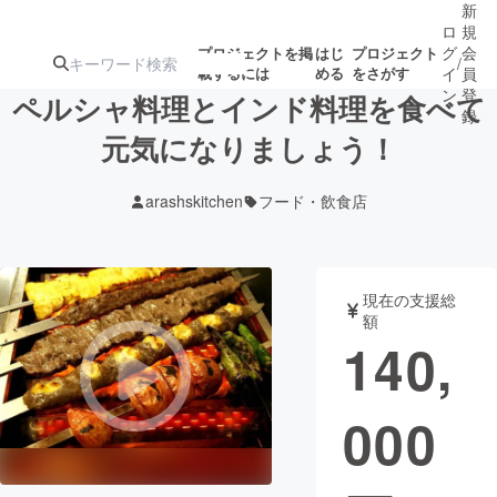
新
ロ
規
グ
会
プロジェクトを掲
はじ
プロジェクト
/
載するには
める
をさがす
イ
員
ン
登
ペルシャ料理とインド料理を食べて
録
元気になりましょう！
人気のプロ
注目のリ
注目の新着プロ
募集終了が近いプ
もうすぐ公開
arashskitchen
フード・飲食店
ジェクト
ターン
ジェクト
ロジェクト
されます
アート・写真
音楽
現在の支援総
額
140,
テクノロジー・ガジェット
ゲーム・サ
000
映像・映画
書籍・雑誌
ビジネス・起業
チャレンジ