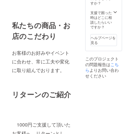
ま
すか？
ご来店
せ。）
くださ
支援で困った
いま
時はどこに相
せ！！
談したらいい
！（※チ
私たちの商品・お
ですか？
ケット
無し
店のこだわり
で、ご
ヘルプページを
来店の
見る
際にご
支援者
お客様のお好みやイベント
様のお
このプロジェクト
に合わせ、常に工夫や変化
名前を
の問題報告は
こち
支援者
に取り組んでおります。
ら
よりお問い合わ
リスト
にサイ
せください
ンして
頂きま
す。ご
リターンのご紹介
来店の
際に支
援金額
をお伝
えくだ
さいま
せ。有
1000円ご支援して頂いた
効期限
お客様へ、リターンとし
令和3年