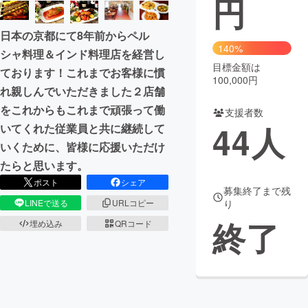
円
まちづくり・地域活性化
日本の京都にて8年前からペル
140%
シャ料理＆インド料理店を経営し
目標金額は
CAMPFIRE for Social Good
CAMPFIRE Creation
ております！これまでお客様に慣
100,000円
CAMPFIREふるさと納税
machi-ya
コミュニティ
れ親しんでいただきました２店舗
をこれからもこれまで頑張って働
支援者数
44
人
いてくれた従業員と共に継続して
いくために、皆様に応援いただけ
たらと思います。
ポスト
シェア
募集終了まで残
り
LINEで送る
URLコピー
終了
埋め込み
QRコード