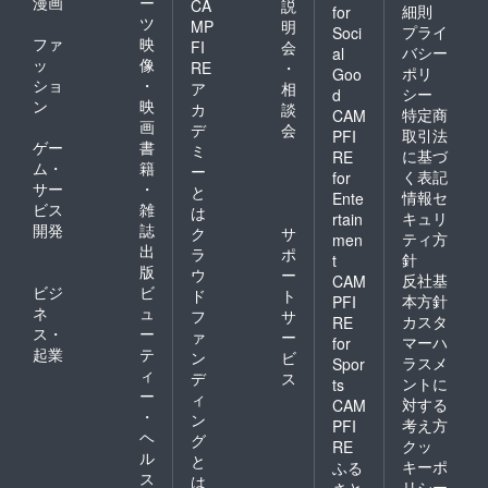
漫画
ー
CA
説
細則
for
ツ
MP
明
プライ
Soci
ファ
映
FI
会
バシー
al
ッ
像
RE
・
ポリ
Goo
ショ
・
ア
相
シー
d
ン
映
カ
談
特定商
CAM
画
デ
会
取引法
PFI
ゲー
書
ミ
に基づ
RE
ム・
籍
ー
く表記
for
サー
・
と
情報セ
Ente
ビス
雑
は
キュリ
rtain
開発
誌
ク
サ
ティ方
men
出
ラ
ポ
針
t
版
ウ
ー
反社基
CAM
ビジ
ビ
ド
ト
本方針
PFI
ネ
ュ
フ
サ
カスタ
RE
ス・
ー
ァ
ー
マーハ
for
起業
テ
ン
ビ
ラスメ
Spor
ィ
デ
ス
ントに
ts
ー
ィ
対する
CAM
・
ン
考え方
PFI
ヘ
グ
クッ
RE
ル
と
キーポ
ふる
ス
は
リシー