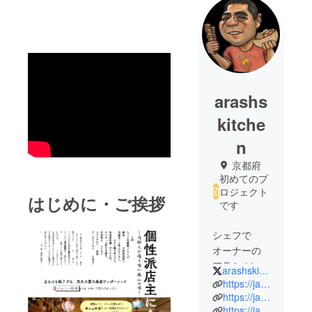
arashs
kitche
n
京都府
初めてのプ
ロジェクト
はじめに・ご挨拶
です
シェフで
オーナーの
アラシ ソダ
arashskitchen
ギャランの
https://ja.arashskitchen.net/
経歴
https://ja.arashskitchen.net/
https://ja.arashskitchen.net/