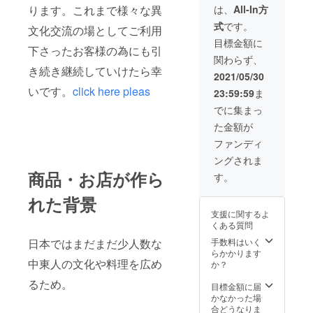
お名前
舗でお
でのお
ります。これまで様々な異
は、
All-In方
ります。こ
を支援
使いく
持ち帰
式
です。
者リス
れまで様々
文化交流の場としてご利用
ださい
り弁当
ト名簿
ま
もお選
目標金額に
な異文化交
下さったお客様の為にも引
にサイ
せ。）
び頂け
関わらず、
流の場とし
ンして
ま
き続き継続していけたら幸
頂くだ
てご利用下
す！！
2021/05/30
けのシ
イベン
いです。
click here pleas
さったお客
23:59:59
ま
ンプル
トト
様の為にも
なもの
ラック
でに集まっ
です。
を国際
引き続き継
た金額が
是非、
交流会
続していけ
お越し
館や岡
ファンディ
くださ
たら幸いで
崎など
ングされま
いま
でも頻
す。
せ！
商品・お店が作ら
繁に出
す。
（有効
店して
期限
おりま
れた背景
令和3年
す。そ
支援に関するよ
6月〜令
ちらで
くある質問
和3年11
もお招
月 ※閉
日本ではまだまだ少人数な
手数料はいく
き提供
店した
らかかります
させて
中東人の文化や料理を広め
場合は
か？
頂けま
丸太町
すの
るため。
店でお
目標金額に届
で、是
使いく
かなかった場
非、ご
ださい
合どうなりま
支援、