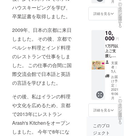
こ
事をしまし
月
際にチ
一人
の
リ
ハウスキーピングを学び、
ケット
た。 この仕
様、一
タ
ー
無しで
人前分
ン
詳細を見る
事の合間に
卒業証書を取得しました。
を
お名前
のお好
選
択
国際交流会
を支援
きなケ
す
る
者リス
バブか
館で日本語
2009年、日本の京都に来日
10,
ト名簿
カレー
と英語の言
にサイ
000
をお選
しました。 その後、京都で
円
語を学びま
ンして
び頂け
1万円以
頂くだ
ペルシャ料理とインド料理
るうえ
した。
上ご支
けのシ
に、ナ
のレストランで仕事をしま
援して
ンプル
ン食べ
下さっ
なもの
その後、私
放
支援
した。 この仕事の合間に国
たお客
です。
題！！
者：
はイランの
様には
是非、
！と致
5人
際交流会館で日本語と英語
料理や文化
１回限
お越し
しま
お届
りの御
くださ
す。
け予
を広めるた
の言語を学びました。
精算分
いま
定：
テイク
め、京都で
２
2021
せ！
アウト
年06
０％off
2013年にレ
（有効
その後、私はイランの料理
ご希望
こ
月
でお食
期限
の
のお客
ストラン
リ
事して
や文化を広めるため、京都
令和3年
タ
様へはA
ー
Arash's
頂けま
6月〜令
ン
～Gまで
詳細を見る
を
で2013年にレストラン
す。ご
和11
選
Kitchenを
7種類も
択
来店の
月 ※閉
す
ある
オープンし
Arash's Kitchenをオープン
る
際にチ
店した
1,200円
このプロ
ました。 今
ケット
場合は
（税抜
しました。 今年で8年にな
ジェクト
無しで
他の店
き）ま
年で8年にな