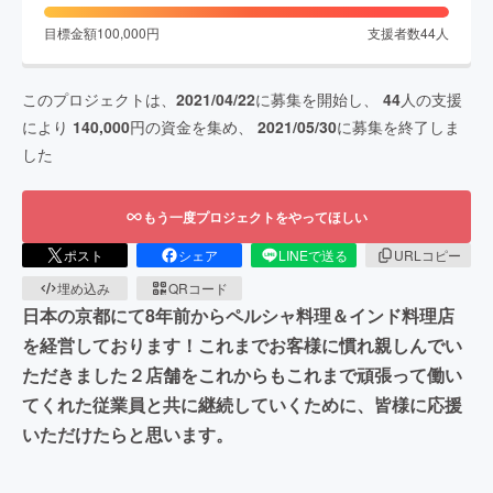
目標金額
100,000
円
支援者数
44
人
このプロジェクトは、
2021/04/22
に募集を開始し、
44
人の支援
により
140,000
円の資金を集め、
2021/05/30
に募集を終了しま
した
もう一度プロジェクトをやってほしい
ポスト
シェア
LINEで送る
URLコピー
埋め込み
QRコード
日本の京都にて8年前からペルシャ料理＆インド料理店
を経営しております！これまでお客様に慣れ親しんでい
ただきました２店舗をこれからもこれまで頑張って働い
てくれた従業員と共に継続していくために、皆様に応援
いただけたらと思います。