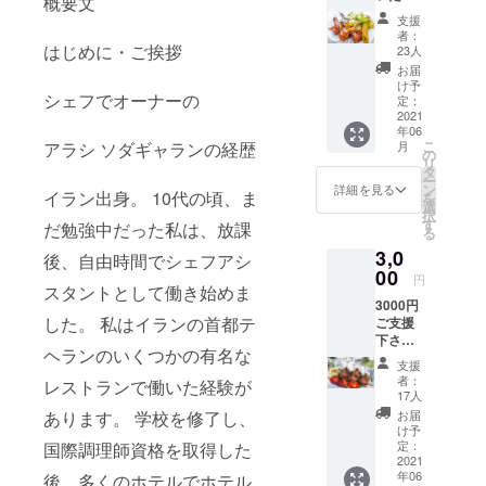
概要文
客様
理師資格を
支援
へ、リ
者：
取得した
ターン
はじめに・ご挨拶
23人
後、多くの
とし
お届
て、リ
ホテルでホ
け予
シェフでオーナーの
ターン
定：
テルハウス
メ
2021
年06
キーピング
ニュー
こ
アラシ ソダギャランの経歴
月
でお出
の
を学び、卒
リ
迎え致
タ
ー
業証書を取
しま
ン
詳細を見る
イラン出身。 10代の頃、ま
を
す！メ
得しまし
選
択
ニュー
す
だ勉強中だった私は、放課
た。
る
の内容
3,0
とし
後、自由時間でシェフアシ
て、
00
2009年、日
円
スタントとして働き始めま
スー
本の京都に
3000円
プ、サ
した。 私はイランの首都テ
ご支援
来日しまし
ラダ、
下さっ
ナンか
た。 その
ヘランのいくつかの有名な
た方に
ライ
支援
後、京都で
は
ス、ソ
者：
レストランで働いた経験が
10％off
フトド
ペルシャ料
17人
でお食
リンク1
あります。 学校を修了し、
お届
理とインド
事して
杯まで
け予
料理のレス
頂けま
をお選
定：
国際調理師資格を取得した
す。ご
2021
び頂
トランで仕
年06
後、多くのホテルでホテル
来店の
き、お