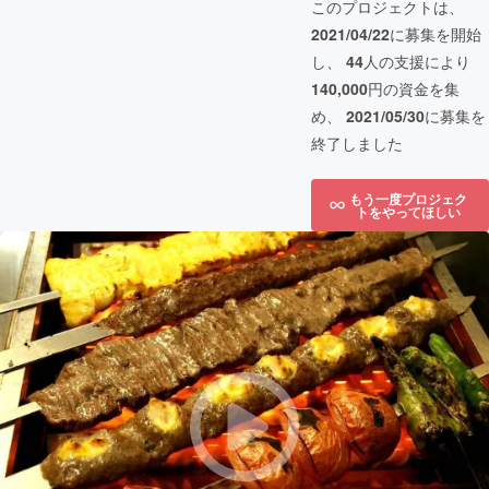
このプロジェクトは、
2021/04/22
に募集を開始
し、
44
人の支援により
140,000
円の資金を集
め、
2021/05/30
に募集を
終了しました
もう一度プロジェク
トをやってほしい