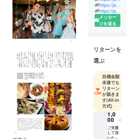
https://ja.arashskitchen.net/
イラン出
https://ja.arashskitchen.net/
身。 10代の
メッセー
頃、まだ勉
ジを送る
強中だった
私は、放課
後、自由時
間でシェフ
リターンを
アシスタン
選ぶ
トとして働
き始めまし
た。 私はイ
目標金額
ランの首都
未達でも
リターン
テヘランの
が届きま
いくつかの
す
(All-in
有名なレス
方式)
トランで働
1,0
いた経験が
00
円
あります。
ご支援
学校を修了
して頂
し、国際調
いたお