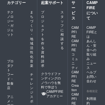
カテゴリー
起案サポート
サ
CAMP
ー
FIRE
テク
ま
プ
ス
ビ
につい
ノロ
ち
ロ
タ
ス
て
ジー
づ
ジ
ッ
・ガ
く
ェ
フ
CAM
CAMP
ジェ
り
ク
に
PFI
FIREと
ット
・
ト
相
RE
は
地
を
談
CAM
あんし
域
作
す
PFI
ん・安
活
る
る
RE
全への
性
資
コ
取り組
化
料
ミュ
み
プロ
音
請
ニ
ニュー
ダク
楽
求
ティ
ス
ト
CAM
ヘルプ
クラウドファ
フー
チ
PFI
お問い
ンディングの
ド・
ャ
RE
合わせ
ノウハウを無
飲食
レ
Crea
料で学ぼう
店
ン
tion
各種規定
CAMPFIRE
ジ
CAM
アカデミー
アニ
ス
利用規
PFI
メ・
ポ
約
RE