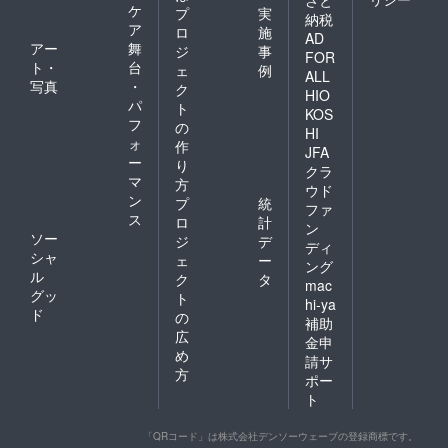
さと
ケ
プ
実
納税
ア
ロ
施
AD
アー
舞
ジ
事
FOR
ト・
台
ェ
例
ALL
写真
・
ク
HIO
パ
ト
KOS
フ
の
HI
ォ
作
JFA
ー
り
クラ
マ
方
ウド
ン
プ
統
ファ
ス
ロ
計
ン
ソー
ジ
デ
ディ
シャ
ェ
ー
ング
ル
ク
タ
mac
グッ
ト
hi-ya
ド
の
補助
広
金申
め
請サ
方
ポー
ト
「QRコード」は株式会社デンソーウェーブの登録商標です。