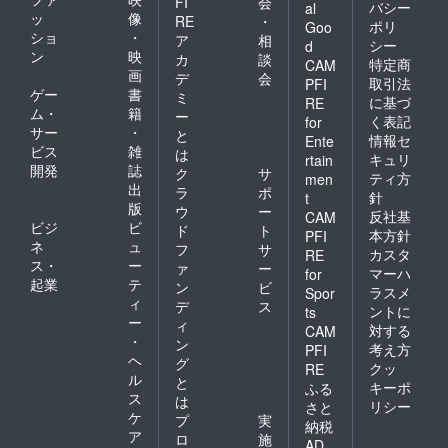
FI
会
バシー
al
ッ
像
RE
・
ポリ
Goo
ショ
・
ア
相
シー
d
ン
映
カ
談
特定商
CAM
画
デ
会
取引法
PFI
ゲー
書
ミ
に基づ
RE
ム・
籍
ー
く表記
for
サー
・
と
情報セ
Ente
ビス
雑
は
キュリ
rtain
開発
誌
ク
サ
ティ方
men
出
ラ
ポ
針
t
版
ウ
ー
反社基
CAM
ビジ
ビ
ド
ト
本方針
PFI
ネ
ュ
フ
サ
カスタ
RE
ス・
ー
ァ
ー
マーハ
for
起業
テ
ン
ビ
ラスメ
Spor
ィ
デ
ス
ントに
ts
ー
ィ
対する
CAM
・
ン
考え方
PFI
ヘ
グ
クッ
RE
ル
と
キーポ
ふる
ス
は
リシー
さと
ケ
プ
実
納税
ア
ロ
施
AD