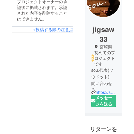
プロジェクトオーナーの承
認後に掲載されます。承認
された内容を削除すること
はできません。
jigsaw
※投稿する際の注意点
33
宮崎県
初めてのプ
ロジェクト
です
sou.代表(ソ
ウドット)
問い合わせ
先
https://soudot.base.shop/
yun._.papa
メッセー
@me.com
ジを送る
自分がデザ
インした沢
リターンを
山のオリジ