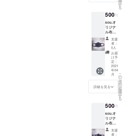
選
択
左右で
す
したり、
る
デザイ
ダーツした
500
ンの違
円
うタイ
りしてい
sou.オ
プと、
る。
リジナ
両面プ
ル布製
いつか自分
リント
マス
タイプ
の絵を服に
支援
ク フ
があり
者：
プリントし
リーサ
ます。
0人
イズ 手
たいという
支援者
お届
洗いで
様限
け予
昔からの夢
何度で
定：
定、
を少しずつ
も使用
2021
20%off
年04
できる
でお届
ではあるが
こ
月
布製の
の
けしま
リ
叶えてきて
マスク
タ
す。 材
ー
になり
いて、最近
ン
質：布
詳細を見る
を
ます。
選
製 サイ
はそこそこ
択
左側に
す
ズ感：
る
有名なブラ
デザイ
伸縮性
500
ンされ
ンドにした
があ
円
ている
り、フ
いという新
sou.オ
タイプ
リーサ
リジナ
しい夢がで
です。
イズで
ル布製
支援者
す 色：
きた。
マス
様限
ブラッ
支援
最近の口癖
ク フ
定、
者：
ク 生産