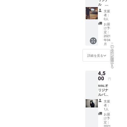
コット
ル
ン
GETOV
100％
支援
ER T
カラバ
者：
シャツ
リ豊富
0人
胸元と
で各サ
お届
左袖に
イズご
け予
オリジ
用意で
定：
ナルデ
2021
きま
年04
ザイン
す。 支
こ
月
をプリ
援者様
の
リ
ント。
限定、
タ
ー
綿100％
10%off
ン
詳細を見る
を
でとて
にてご
選
択
も着心
提供さ
す
る
地のい
せてい
4,5
いシャ
ただき
ツで
00
ます。
円
す。何
ブラッ
sou.オ
度も着
ク／ホ
リジナ
たくな
ワイト
ルパー
ること
／レッ
カー
間違い
ド／ブ
支援
ブラッ
なしで
ルー／
者：
ク×レイ
す。各
グリー
1人
ンボー
種サイ
ン／イ
お届
真夏以
ズ用意
エロー
け予
外の
してい
定：
／ネイ
シーズ
2021
ま