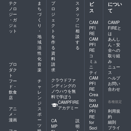
テク
ま
プ
ス
ビ
につい
ノロ
ち
ロ
タ
ス
て
ジー
づ
ジ
ッ
・ガ
く
ェ
フ
CAM
CAMP
ジェ
り
ク
に
PFI
FIREと
ット
・
ト
相
RE
は
地
を
談
CAM
あんし
域
作
す
PFI
ん・安
活
る
る
RE
全への
性
資
コ
取り組
化
料
ミュ
み
プロ
音
請
ニ
ニュー
ダク
楽
求
ティ
ス
ト
CAM
ヘルプ
クラウドファ
フー
チ
PFI
お問い
ンディングの
ド・
ャ
RE
合わせ
ノウハウを無
飲食
レ
Crea
料で学ぼう
店
ン
tion
各種規定
CAMPFIRE
ジ
CAM
アカデミー
アニ
ス
利用規
PFI
メ・
ポ
約
RE
漫画
ー
CA
説
細則
for
ツ
MP
明
プライ
Soci
ファ
映