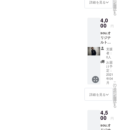
て下さ
イズで
ン
詳細を見る
を
い。 ＊
す 色：
選
択
周りの
ブラッ
す
る
模様は
ク 生産
4,0
含まれ
国：中
ませ
00
国産
円
ん。
sou.オ
リジナ
ルト
レー
支援
ナー 真
者：
夏以外
0人
のシー
お届
ズンに
け予
着れる
定：
薄手の
2021
年04
生地の
こ
月
トレー
の
リ
ナーの
タ
ー
左胸に
ン
詳細を見る
を
オリジ
選
択
ナルデ
す
る
ザイン
4,5
をプリ
ントし
00
円
まし
sou.オ
た。
リジナ