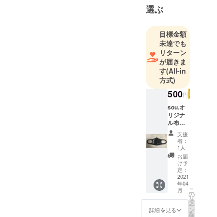
ナルの服を
選ぶ
皆さんに着
てもらいた
目標金額
くて、色ん
未達でも
なプロジェ
リターン
クト進行し
が届きま
ていきたい
す
(All-in
と思ってい
方式)
ます。よろ
500
円
しくお願い
sou.オ
します！！
リジナ
ル布製
宮崎県日南
マス
支援
ク フ
市出身
者：
リーサ
1人
美容師兼看
イズ 手
お届
洗いで
護師をしつ
け予
何度で
定：
つ、趣味で
も使用
2021
絵を描いた
年04
できる
こ
月
布製の
の
りバスケッ
リ
マスク
タ
トをした
ー
になり
ン
詳細を見る
を
り、釣りを
ます。