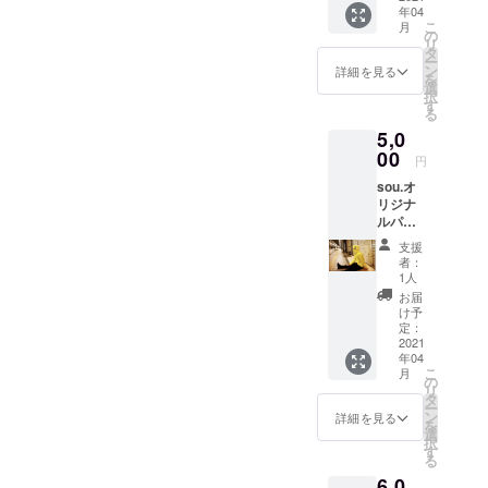
ビー／
年04
ンに着
す！！
バーガ
こ
月
れる薄
襟元が
の
ン
リ
手の生
広めの
タ
ディー
ー
地の
レ
ン
／グ
詳細を見る
を
パー
ディー
選
レー
択
カーの
スサイ
す
100〜
る
フード
ズもあ
150.S.M
5,0
部にオ
りま
.L.XL.X
リジナ
00
す。 こ
XL
円
ルデザ
ちらは
sou.オ
インを
ブラッ
リジナ
プリン
クとホ
ルパー
トしま
ワイト
カー 真
した
のみで
支援
夏以外
コット
す。 支
者：
のシー
ン
援者様
1人
ズンに
100％
限定、
お届
着れる
こちら
10%off
け予
薄手の
はブ
定：
にてご
生地の
2021
ラック
提供さ
年04
パー
の生地
せてい
こ
月
カーの
にレイ
の
ただき
リ
フード
ンボー
タ
ます。
ー
部にオ
カラー
ン
詳細を見る
を
リジナ
のデザ
選
択
ルデザ
インの
す
る
インを
みにな
6,0
プリン
りま