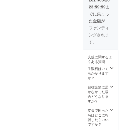
ン
エロー
23:59:59
ま
100％
／ネイ
カラバ
ビー／
でに集まっ
リ豊富
バーガ
た金額が
で各サ
ン
イズご
ディー
ファンディ
用意で
／グ
ングされま
きま
レー
す。 支
100〜
す。
援者様
150.S.M
限定、
.L.XL.X
10%off
XL
支援に関するよ
にてご
くある質問
提供さ
せてい
手数料はいく
ただき
らかかります
ます。
か？
ブラッ
ク／ホ
目標金額に届
ワイト
かなかった場
／レッ
合どうなりま
ド／ブ
すか？
ルー／
グリー
支援で困った
ン／イ
時はどこに相
エロー
談したらいい
／ネイ
ですか？
ビー／