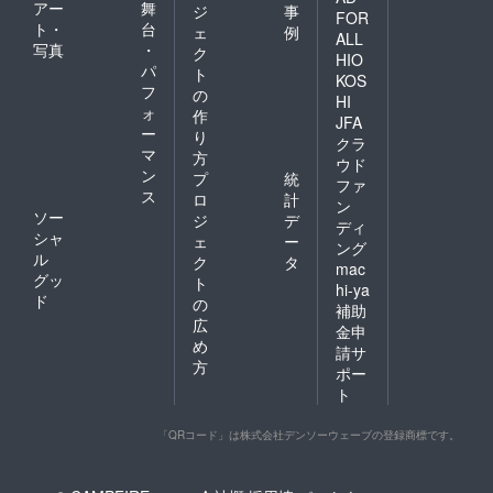
アー
舞
ジ
事
FOR
ト・
台
ェ
例
ALL
写真
・
ク
HIO
パ
ト
KOS
フ
の
HI
ォ
作
JFA
ー
り
クラ
マ
方
ウド
ン
プ
統
ファ
ス
ロ
計
ン
ソー
ジ
デ
ディ
シャ
ェ
ー
ング
ル
ク
タ
mac
グッ
ト
hi-ya
ド
の
補助
広
金申
め
請サ
方
ポー
ト
「QRコード」は株式会社デンソーウェーブの登録商標です。