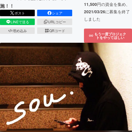
11,500
円の資金を集め、
施！！
2021/03/26
に募集を終了
ポスト
シェア
しました
LINEで送る
URLコピー
埋め込み
QRコード
もう一度プロジェク
トをやってほしい