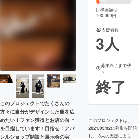
11%
目標金額は
まちづくり・地域活性化
100,000円
支援者数
CAMPFIRE for Social Good
CAMPFIRE Creation
3
人
CAMPFIREふるさと納税
machi-ya
コミュニティ
募集終了まで残
り
終了
このプロジェクトでたくさんの
方々に自分がデザインした服を広
めたい！ファン獲得とお店の向上
このプロジェクトは、
を目指しています！目指せ！アパ
2021/03/02
に募集を開始
し、
3
人の支援により
レルショップ開設と展示会の実