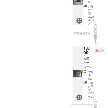
リーサ
20%off
0人
は"1日24時
国：中
イズ 手
でお届
お届
国産
間では足り
洗いで
けしま
け予
何度で
ない"
定：
す。 材
も使用
2021
質：布
年04
できる
製 サイ
こ
月
布製の
の
ズ感：
リ
マスク
タ
伸縮性
ー
になり
ン
があ
詳細を見る
を
ます。
選
り、フ
択
右側プ
す
リーサ
る
リント
イズで
1,0
タイプ
す 色：
残り10
です。
00
ブラッ
円
支援者
ク 生産
次回、
様限
国：中
パー
定、
国産
カーの
20%off
背部に
でお届
支援
プリン
けしま
者：
ト予定
す。 材
0人
のデザ
質：布
お届
イン画
製 サイ
け予
をポス
ズ感：
定：
トカー
2021
伸縮性
年04
ドにし
があ
こ
月
て。壁
り、フ
の
リ
に飾っ
リーサ
タ
ー