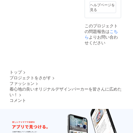
バーガ
ヘルプページを
ン
見る
ディー
／グ
レー
このプロジェクト
100〜
の問題報告は
こち
150.S.M
.L.XL.X
ら
よりお問い合わ
XL
せください
トップ
>
プロジェクトをさがす
>
ファッション
>
着心地の良いオリジナルデザインパーカーを皆さんに広めた
い！
>
コメント