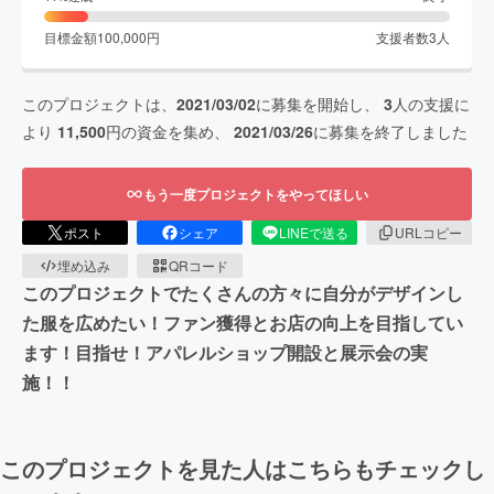
目標金額
100,000
円
支援者数
3
人
このプロジェクトは、
2021/03/02
に募集を開始し、
3
人の支援に
より
11,500
円の資金を集め、
2021/03/26
に募集を終了しました
もう一度プロジェクトをやってほしい
ポスト
シェア
LINEで送る
URLコピー
埋め込み
QRコード
このプロジェクトでたくさんの方々に自分がデザインし
た服を広めたい！ファン獲得とお店の向上を目指してい
ます！目指せ！アパレルショップ開設と展示会の実
施！！
このプロジェクトを見た人はこちらもチェックし