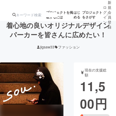
新
ロ
規
グ
会
プロジェクトを掲
はじ
プロジェクト
/
載するには
める
をさがす
イ
員
ン
登
着心地の良いオリジナルデザイン
録
パーカーを皆さんに広めたい！
人気のプロ
注目のリ
注目の新着プロ
募集終了が近いプ
もうすぐ公開
jigsaw33
ファッション
ジェクト
ターン
ジェクト
ロジェクト
されます
アート・写真
音楽
現在の支援総
額
11,5
テクノロジー・ガジェット
ゲーム・サ
00
円
映像・映画
書籍・雑誌
ビジネス・起業
チャレンジ