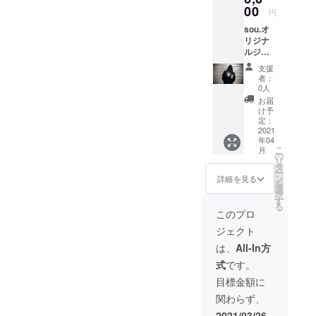
トしま
00
す。 ブ
円
した
ラック×
sou.オ
コット
レイン
リジナ
ン
ボーの
ルジッ
100％
み
プアッ
カラバ
100〜
支援
プパー
リ豊富
150.S.M
者：
カー 夏
で各サ
.L.XL.X
0人
以外の
イズご
XL 支援
お届
シーズ
用意で
者様限
け予
ンに着
きま
定：
定、
れる薄
2021
す。 支
10%off
年04
手の生
援者様
にてご
こ
月
地の
限定、
の
提供さ
リ
ジップ
10%off
タ
せてい
ー
アップ
にてご
ン
ただき
詳細を見る
を
パー
提供さ
選
ます。
択
カーの
せてい
す
る
背部に
ただき
このプロ
オリジ
ます。
ジェクト
ナルデ
ブラッ
ザイン
ク／ホ
は、
All-In方
の風神
ワイト
式
です。
雷神を
／レッ
プリン
ド／ブ
目標金額に
トしま
ルー／
関わらず、
した。
グリー
コット
ン／イ
2021/03/26