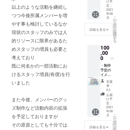
たオリ
定のア
コース
け予
け出来
ジナル
クリル
定：
以上のような活動を継続し
ターよ
ない場
壁紙
2021
キーホ
りいず
合がご
年06
（PC/ス
つつ今後所属メンバーを増
ルダー
れか選
ざいま
こ
月
マホ）
よりい
の
んで２
すので
リ
やす事も検討しているなか
・
ずれか
タ
点各１
ご注意
ー
Marbl_
選んで
ン
個
詳細を見る
下さい
現状のスタッフのみでは人
を
s代表
６点各
選
（コル
※アクリ
択
「那加
１個
す
クコー
ルキー
的リソースに限界があるた
る
みわ
（顔
スター
ホル
100
お」か
キー５
４種よ
めスタッフの増員も必要と
ダー及
らの名
,00
種・ロ
り２
びコー
前読み
考えており
ゴキー
0
点） ・
スター
円
上げ付
５種の
Mロゴ
は選択
既に何名かの一部活動にお
きお礼
・制作
計１０
コース
可能で
ボイス
予定の
種より
ター(紙
すが
けるスタッフ増員(有償)を行
（希望
イメー
６点）
製使い
対象数
者の
ジカッ
・制作
捨て)５
が多い
支援
いました
み） ・
トイラ
予定の
枚 ※
為メー
者：
制作予
ストを
コルク
メール
4人
ルにて
定のア
使用し
コース
アドレ
ご連絡
お届
クリル
たオリ
ターよ
また今後、メンバーのグッ
ス及び
け予
頂いて
キーホ
ジナル
りいず
定：
住所の
の発送
ズ制作など活動内容の拡張
ルダー
壁紙
2021
れか選
入力は
となり
年06
より全
（PC/ス
んで３
任意に
ます ※
こ
月
を予定しておりますが
種各１
マホ）
点各１
の
設定し
各リ
リ
個
・
個
タ
ており
ターン
その原資としても十分では
ー
（顔
Marbl_
（コル
ン
ますが
詳細を見る
品につ
を