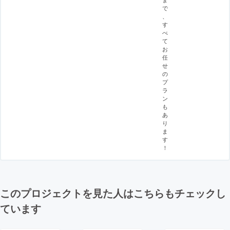
で
、
す
べ
て
お
任
せ
の
プ
ラ
ン
も
あ
り
ま
す
！
このプロジェクトを見た人はこちらもチェックし
ています