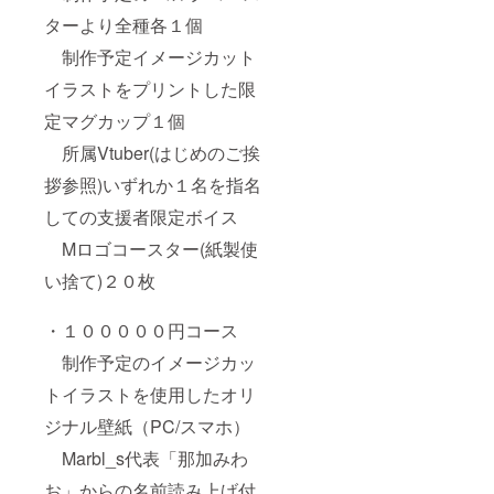
ターより全種各１個
制作予定イメージカット
イラストをプリントした限
定マグカップ１個
所属Vtuber(はじめのご挨
拶参照)いずれか１名を指名
しての支援者限定ボイス
Mロゴコースター(紙製使
い捨て)２０枚
・１０００００円コース
制作予定のイメージカッ
トイラストを使用したオリ
ジナル壁紙（PC/スマホ）
Marbl_s代表「那加みわ
お」からの名前読み上げ付