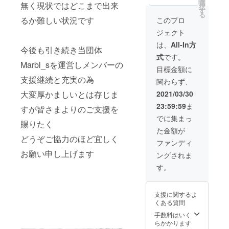
キー５
s代表
クコー
選
未入
いては
無く現状ではどこまで出来
択
種・ロ
「那加
スター
す
力の場
画像を
る
ゴキー
みわ
４種よ
るか難しい状況です
合はリ
このプロ
参照く
５種の
お」か
り３
ターン
ださい
ジェクト
計１０
らの名
点） ・
をお届
種） ・
前読み
制作予
け出来
は、
All-In方
今後も引き続き当団体
制作予
上げ付
定イ
ない場
式
です。
定の コ
きお礼
メージ
合がご
Marbl_sを運営しメンバーの
ルク
ボイス
カット
ざいま
目標金額に
コース
（希望
イラス
すので
支援継続と充実の為
関わらず、
ターよ
者の
トをプ
ご注意
り全種
み） ・
リント
下さい
大変厚かましいとは存じま
2021/03/30
各１個
制作予
した限
※アクリ
23:59:59
ま
（コ
定のア
すが皆さまよりのご支援を
定マグ
ルキー
ルク
クリル
カップ
ホル
でに集まっ
賜りたく
コース
キーホ
１個 ・
ダー及
た金額が
ター４
ルダー
Mロゴ
びコー
どうぞご協力のほど宜しく
種） ・
より全
コース
スター
ファンディ
制作予
種各２
ター(紙
は選択
お願い申し上げます
ングされま
定イ
個（使
製使い
可能で
メージ
用用/保
捨て)１
すが
す。
カット
存用）
０枚 ※
対象数
イラス
（顔
メール
が多い
トをプ
キー５
アドレ
為メー
支援に関するよ
リント
種・ロ
ス及び
ルにて
くある質問
した限
ゴキー
住所の
ご連絡
定マグ
５種の
入力は
手数料はいく
頂いて
カップ
計１０
任意に
らかかります
の発送