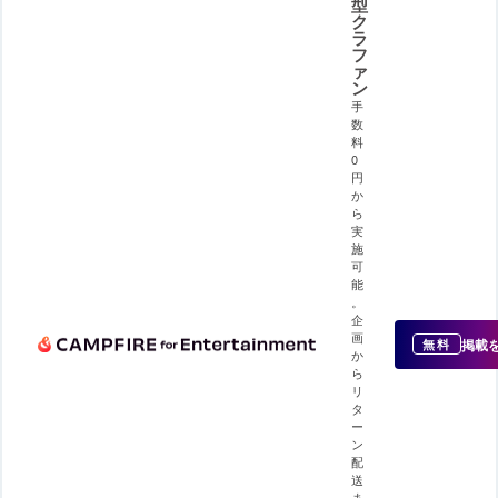
型
ク
ラ
フ
ァ
ン
手
数
料
0
円
か
ら
実
施
可
能
。
企
画
掲載
無料
か
ら
リ
タ
ー
ン
配
送
ま