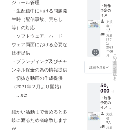
ジュール管理
前読み
んで１
能です
・制作
上げ付
点１個
が 対
・生配信中における問題発
予定の
きお礼
（コ
象数が
イメー
ボイス
ルク
多い為
生時（配信事故、荒らし
ジカッ
（希望
コース
メール
支援
トイラ
者の
ター４
にてご
者：
等）の対応
ストを
み） ・
種より
1人
連絡頂
使用し
制作予
１点）
・ソフトウェア、ハード
いての
お届
たオリ
定のア
・Mロ
け予
発送と
ジナル
クリル
定：
ウェア両面における必要な
ゴコー
なりま
壁紙
2021
キーホ
スター
す
年06
技術提供
（PC/ス
ルダー
(紙製使
こ
月
マホ）
よりい
の
い捨て)
リ
・ブランディング及びチャ
・
ずれか
タ
２枚 ※
ー
Marbl_
選んで
ン
メール
詳細を見る
ンネル保全の為の情報提供
を
s代表
４点各
選
アドレ
択
「那加
１個
す
ス及び
・切抜き動画の作成提供
る
みわ
（顔
住所の
50,
お」か
キー５
（2021年２月より開始）
入力は
らの名
000
種・ロ
任意に
円
前読み
…etc
ゴキー
設定し
・制作
上げ付
５種の
ており
予定の
きお礼
計１０
ますが
イメー
ボイス
種より
未入
細かい活動まで含めると多
ジカッ
（希望
４点）
力の場
支援
トイラ
者の
・制作
合はリ
者：
岐に渡るため省略致します
ストを
み） ・
予定の
3人
ターン
使用し
制作予
コルク
をお届
お届
が