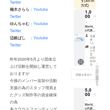
す
(All-in
Twitter
方式)
楠木さらら
：
Youtube
1,0
00
Twitter
円
・
ゆんちゃむ
：
Youtube
Marbl_
Twitter
s代表
「那加
支援
辺銀ばし
：
Youtube
みわ
者：
お」か
1人
Twitter
らの共
お届
通お礼
け予
ボイス
定：
※メール
2021
昨年2020年5月より団体立
年05
アドレ
こ
月
上げ活動を開始し運営して
ス及び
の
リ
住所の
タ
ー
おりますが
入力は
ン
詳細を見る
を
任意に
選
今後のメンバー追加や活動
択
設定し
す
る
ており
支援の為のスタッフ増員ま
5,0
ますが
未入
00
たグッズ制作等の資金確保
円
力の場
・
合はリ
の為
Marbl_
ターン
本クラウドファンディング
s代表
をお届