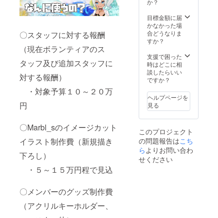
１個 ・
種） ・
設定し
か？
となり
所属メ
制作予
ており
ます ※
ンバー
定の コ
ますが
目標金額に届
各リ
いずれ
ルク
未入
かなかった場
ターン
か１名
コース
力の場
合どうなりま
〇スタッフに対する報酬
品につ
を指名
ターよ
合はリ
すか？
いては
しての
り全種
（現在ボランティアのス
ターン
画像を
支援者
各２個
をお届
支援で困った
参照く
タッフ及び追加スタッフに
限定ボ
（使用
け出来
時はどこに相
ださい
イス
用/保存
ない場
談したらいい
対する報酬）
（みわ
用）
合がご
ですか？
お・さ
（コル
ざいま
・対象予算１０～２０万
らら・
クコー
すので
ヘルプページを
ゆん
スター
ご注意
円
見る
ちゃ
４種）
下さい
む・ば
・制作
※アクリ
しの４
予定イ
〇Marbl_sのイメージカット
ルキー
このプロジェクト
名から
メージ
ホル
イラスト制作費（新規描き
の問題報告は
こち
１名指
カット
ダー及
名） ・
イラス
ら
よりお問い合わ
びコー
下ろし）
Mロゴ
トをプ
スター
せください
コース
リント
は選択
・５～１５万円程で見込
ター(紙
した限
可能で
製使い
定マグ
すが
捨て)２
カップ
対象数
〇メンバーのグッズ制作費
０枚 ※
１個 ・
が多い
メール
所属メ
為メー
（アクリルキーホルダー、
アドレ
ンバー
ルにて