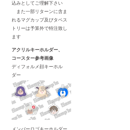
コース
込みとしてご理解下さい
ター(紙
製使い
また一部リターンに含ま
捨て)２
れるマグカップ及びタペス
０枚 ※
メール
トリーは予算外で特注致し
アドレ
ス及び
ます
住所の
入力は
任意に
アクリルキーホルダー、
設定し
ており
コースター参考画像
ますが
未入
ディフォルメ顔キーホル
力の場
ダー
合はリ
ターン
をお届
け出来
ない場
合がご
ざいま
すので
ご注意
下さい
※各リ
ターン
メンバーロゴキーホルダー