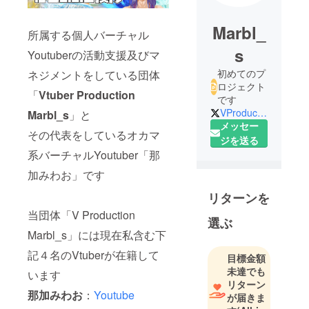
Marbl_
所属する個人バーチャル
s
Youtuberの活動支援及びマ
初めてのプ
ネジメントをしている団体
ロジェクト
「
Vtuber Production
です
VProductionM1
Marbl_s
」と
メッセー
その代表をしているオカマ
ジを送る
系バーチャルYoutuber「那
加みわお」です
リターンを
当団体「V Production
選ぶ
Marbl_s」には現在私含む下
記４名のVtuberが在籍して
目標金額
未達でも
います
リターン
那加みわお
：
Youtube
が届きま