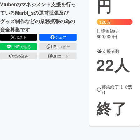
円
Vtuberのマネジメント支援を行っ
まちづくり・地域活性化
ているMarbl_sの運営拡張及び
グッズ制作などの業務拡張の為の
126%
資金募集です
目標金額は
CAMPFIRE for Social Good
CAMPFIRE Creation
600,000円
ポスト
シェア
CAMPFIREふるさと納税
machi-ya
コミュニティ
LINEで送る
URLコピー
支援者数
埋め込み
QRコード
22
人
募集終了まで残
り
終了