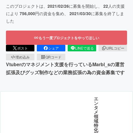
このプロジェクトは、
2021/02/26
に募集を開始し、
22
人の支援
により
756,000
円の資金を集め、
2021/03/30
に募集を終了しま
した
もう一度プロジェクトをやってほしい
ポスト
シェア
LINEで送る
URLコピー
埋め込み
QRコード
Vtuberのマネジメント支援を行っているMarbl_sの運営
拡張及びグッズ制作などの業務拡張の為の資金募集です
エ
ン
タ
メ
領
域
特
化