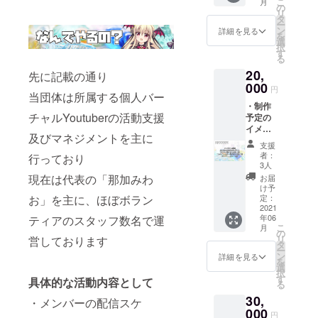
こ
月
（希望
い捨て)
の
リ
者の
２枚 ※
タ
ー
み） ・
メール
ン
詳細を見る
を
制作予
アドレ
選
択
定のア
ス及び
す
る
クリル
住所の
20,
キーホ
先に記載の通り
入力は
ルダー
000
任意に
円
当団体は所属する個人バー
よりい
設定し
・制作
ずれか
ており
チャルYoutuberの活動支援
予定の
選んで
ますが
イメー
２点各
未入
及びマネジメントを主に
ジカッ
１個
力の場
支援
トイラ
（顔
合はリ
者：
行っており
ストを
キー５
ターン
3人
使用し
種・ロ
をお届
現在は代表の「那加みわ
お届
たオリ
ゴキー
け出来
け予
ジナル
お」を主に、ほぼボラン
５種の
定：
ない場
壁紙
2021
計１０
合がご
年06
ティアのスタッフ数名で運
（PC/ス
種より
ざいま
こ
月
マホ）
２点）
の
すので
リ
営しております
・
・制作
タ
ご注意
ー
Marbl_
予定の
ン
下さい
詳細を見る
を
s代表
コルク
選
※アクリ
択
「那加
コース
す
ルキー
具体的な活動内容として
る
みわ
ターよ
ホル
30,
お」か
りいず
・メンバーの配信スケ
ダーは
らの名
000
れか選
選択可
円