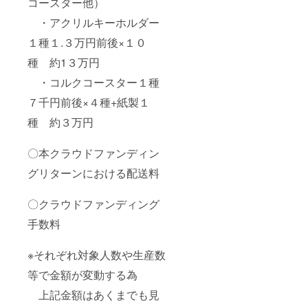
コースター他）
ス及び
いずれ
ご連絡
住所の
か１名
頂いて
・アクリルキーホルダー
入力は
を指名
の発送
任意に
しての
となり
１種１.３万円前後×１０
設定し
支援者
ます ※
ており
限定ボ
各リ
種 約1３万円
ますが
イス
ターン
未入
（みわ
品につ
・コルクコースター１種
力の場
お・さ
いては
合はリ
らら・
７千円前後×４種+紙製１
画像を
ターン
ゆん
参照く
種 約３万円
をお届
ちゃ
ださい
け出来
む・ば
ない場
しの４
〇本クラウドファンディン
合がご
名から
ざいま
１名指
グリターンにおける配送料
すので
名） ・
ご注意
制作予
下さい
定のイ
〇クラウドファンディング
※各リ
メージ
ターン
カット
手数料
品につ
イラス
いては
トを使
※それぞれ対象人数や生産数
画像を
用した
参照く
限定タ
等で金額が変動する為
ださい
ペスト
リー ・
上記金額はあくまでも見
Mロゴ