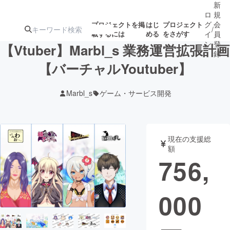
新
ロ
規
グ
会
プロジェクトを掲
はじ
プロジェクト
/
載するには
める
をさがす
イ
員
ン
登
【Vtuber】Marbl_s 業務運営拡張計画
録
【バーチャルYoutuber】
人気のプロ
注目のリ
注目の新着プロ
募集終了が近いプ
もうすぐ公開
Marbl_s
ゲーム・サービス開発
ジェクト
ターン
ジェクト
ロジェクト
されます
アート・写真
音楽
現在の支援総
額
756,
テクノロジー・ガジェット
ゲーム・サ
000
映像・映画
書籍・雑誌
ビジネス・起業
チャレンジ