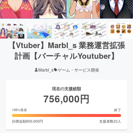
【Vtuber】Marbl_s 業務運営拡張
計画【バーチャルYoutuber】
Marbl_s
ゲーム・サービス開発
現在の支援総額
756,000
円
終了
126
%達成
目標金額
600,000
円
支援者数
22
人