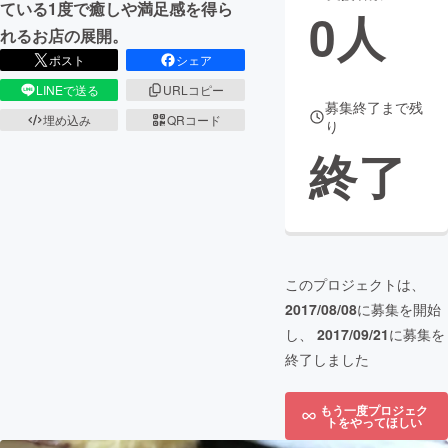
ている1度で癒しや満足感を得ら
0
人
れるお店の展開。
まちづくり・地域活性化
ポスト
シェア
LINEで送る
URLコピー
CAMPFIRE for Social Good
CAMPFIRE Creation
募集終了まで残
埋め込み
QRコード
り
CAMPFIREふるさと納税
machi-ya
コミュニティ
終了
このプロジェクトは、
2017/08/08
に募集を開始
し、
2017/09/21
に募集を
終了しました
もう一度プロジェク
トをやってほしい