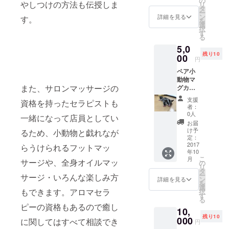
の
やしつけの方法も伝授しま
リ
タ
ー
ン
詳細を見る
す。
を
選
択
す
る
5,0
残り10
00
円
ペア小
動物マ
また、サロンマッサージの
グカッ
プ
支援
資格を持ったセラピストも
者：
0人
一緒になって店員としてい
お届
け予
るため、小動物と戯れなが
定：
2017
らうけられるフットマッ
年10
こ
月
サージや、全身オイルマッ
の
リ
タ
ー
サージ・いろんな楽しみ方
ン
詳細を見る
を
選
もできます。アロマセラ
択
す
る
ピーの資格もあるので癒し
10,
残り10
000
に関してはすべて相談でき
円