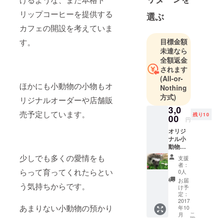
リップコーヒーを提供する
選ぶ
カフェの開設を考えていま
す。
目標金額
未達なら
全額返金
されます
(All-or-
ほかにも小動物の小物もオ
Nothing
方式)
リジナルオーダーや店舗販
3,0
売予定しています。
残り10
00
円
オリジ
ナル小
動物マ
グカッ
少しでも多くの愛情をも
支援
プ
者：
らって育ってくれたらとい
0人
お届
う気持ちからです。
け予
定：
2017
あまりない小動物の預かり
年10
こ
月