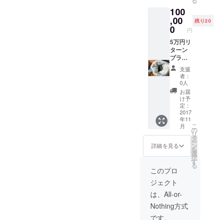
る
100
,00
残り20
0
円
5万円リ
ターン
プラン
＋店内
支援
メ
者：
ニュー
0人
初回全
お届
て無料
け予
＋ネイ
定：
ル無料
2017
年11
紹介券
こ
月
＋美容
の
リ
室無料
タ
ー
招待券
ン
詳細を見る
を
＋マッ
選
択
サージ3
す
る
回10
このプロ
パーセ
ジェクト
ントオ
フ
は、All-or-
Nothing方式
です。