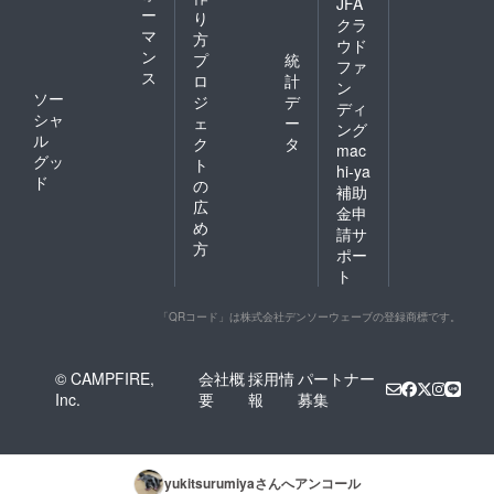
JFA
ー
り
クラ
マ
方
ウド
ン
プ
統
ファ
ス
ロ
計
ン
ソー
ジ
デ
ディ
シャ
ェ
ー
ング
ル
ク
タ
mac
グッ
ト
hi-ya
ド
の
補助
広
金申
め
請サ
方
ポー
ト
「QRコード」は株式会社デンソーウェーブの登録商標です。
© CAMPFIRE,
会社概
採用情
パートナー
Inc.
要
報
募集
yukitsurumiya
さんへアンコール