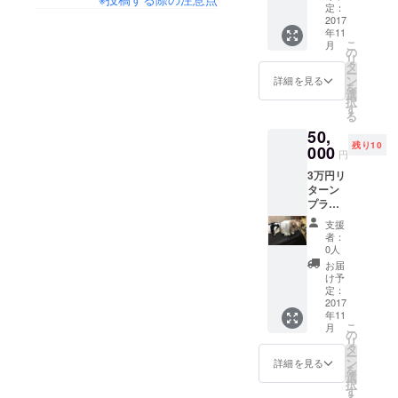
サージ
定：
体験
2017
年11
こ
月
の
リ
タ
ー
ン
詳細を見る
を
選
択
す
る
50,
残り10
000
円
3万円リ
ターン
プラン
＋3回10
支援
パーセ
者：
ントオ
0人
フ＋本
お届
格オイ
け予
ルマッ
定：
サージ1
2017
年11
回体験
こ
月
＋
の
リ
タ
ー
ン
詳細を見る
を
選
択
す