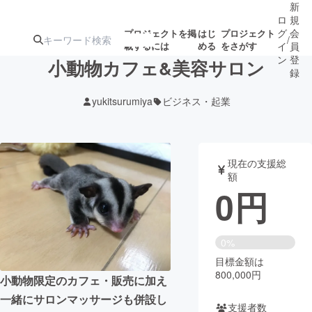
新
ロ
規
グ
会
プロジェクトを掲
はじ
プロジェクト
/
載するには
める
をさがす
イ
員
ン
登
小動物カフェ&美容サロン
録
yukitsurumiya
ビジネス・起業
人気のプロ
注目のリ
注目の新着プロ
募集終了が近いプ
もうすぐ公開
ジェクト
ターン
ジェクト
ロジェクト
されます
現在の支援総
額
アート・写真
音楽
0
円
テクノロジー・ガジェット
ゲーム・サ
0%
目標金額は
映像・映画
書籍・雑誌
800,000円
小動物限定のカフェ・販売に加え
一緒にサロンマッサージも併設し
ビジネス・起業
チャレンジ
支援者数