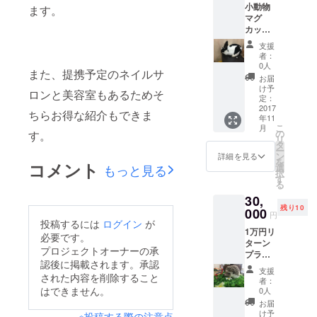
小動物
ます。
マグ
カップ
開店記
支援
念ご招
者：
待無料
0人
また、提携予定のネイルサ
触れ合
お届
い・餌
け予
ロンと美容室もあるためそ
やり
定：
2017
ちらお得な紹介もできま
年11
こ
月
の
す。
リ
タ
ー
ン
詳細を見る
を
コメント
もっと見る
選
択
す
る
30,
残り10
000
円
投稿するには
ログイン
が
1万円リ
必要です。
ターン
プロジェクトオーナーの承
プラン
認後に掲載されます。承認
＋カ
支援
された内容を削除すること
フェ無
者：
料＋
はできません。
0人
フット
お届
マッ
け予
※投稿する際の注意点