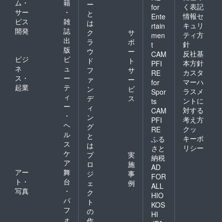
ム・
籍
ー
く表記
for
サー
・
と
情報セ
Ente
ビス
雑
は
キュリ
rtain
開発
誌
ク
サ
ティ方
men
出
ラ
ポ
針
t
版
ウ
ー
反社基
CAM
ビジ
ビ
ド
ト
本方針
PFI
ネ
ュ
フ
サ
カスタ
RE
ス・
ー
ァ
ー
マーハ
for
起業
テ
ン
ビ
ラスメ
Spor
ィ
デ
ス
ントに
ts
ー
ィ
対する
CAM
・
ン
考え方
PFI
ヘ
グ
クッ
RE
ル
と
キーポ
ふる
ス
は
リシー
さと
ケ
プ
実
納税
ア
ロ
施
AD
アー
舞
ジ
事
FOR
ト・
台
ェ
例
ALL
写真
・
ク
HIO
パ
ト
KOS
フ
の
HI
ォ
作