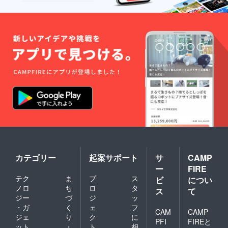
カテゴリー
起案サポート
サ
CAMP
ー
FIRE
テク
ま
プ
ス
ビ
につい
ノロ
ち
ロ
タ
ス
て
ジー
づ
ジ
ッ
・ガ
く
ェ
フ
CAM
CAMP
ジェ
り
ク
に
PFI
FIREと
ット
・
ト
相