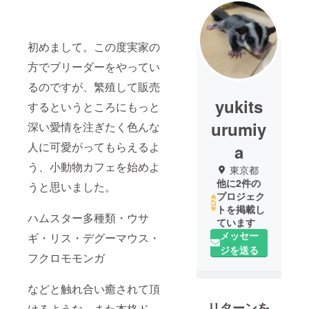
初めまして。この度実家の
方でブリーダーをやってい
るのですが、繁殖して販売
yukits
するというところにもっと
urumiy
深い愛情を注ぎたく色んな
人に可愛がってもらえるよ
a
う、小動物カフェを始めよ
東京都
他に2件の
うと思いました。
プロジェク
トを掲載し
ハムスター多種類・ウサ
ています
メッセー
ギ・リス・デグーマウス・
ジを送る
フクロモモンガ
などと触れ合い癒されて頂
リターンを
けるような、また本格ド