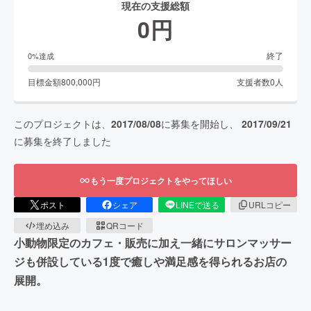
現在の支援総額
0
円
終了
0
%達成
目標金額
800,000
円
支援者数
0
人
このプロジェクトは、
2017/08/08
に募集を開始し、
2017/09/21
に募集を終了しました
もう一度プロジェクトをやってほしい
ポスト
シェア
LINEで送る
URLコピー
埋め込み
QRコード
小動物限定のカフェ・販売に加え一緒にサロンマッサー
ジも併設している1度で癒しや満足感を得られるお店の
展開。