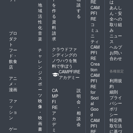
RE
は
地
を
談
CAM
あんし
域
作
す
PFI
ん・安
活
る
る
RE
全への
性
資
コ
取り組
化
料
ミュ
み
プロ
音
請
ニ
ニュー
ダク
楽
求
ティ
ス
ト
CAM
ヘルプ
クラウドファ
フー
チ
PFI
お問い
ンディングの
ド・
ャ
RE
合わせ
ノウハウを無
飲食
レ
Crea
料で学ぼう
店
ン
tion
各種規定
CAMPFIRE
ジ
CAM
アカデミー
アニ
ス
利用規
PFI
メ・
ポ
約
RE
漫画
ー
CA
説
細則
for
ツ
MP
明
プライ
Soci
ファ
映
FI
会
バシー
al
ッ
像
RE
・
ポリ
Goo
ショ
・
ア
相
シー
d
ン
映
カ
談
特定商
CAM
画
デ
会
取引法
PFI
ゲー
書
ミ
に基づ
RE