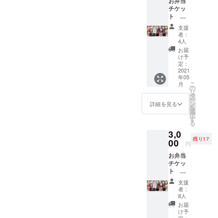
等、外
お弁当
開URL
と恐縮
ら24時
東京
阪 夜
ジ」 メ
たのお
THANK
いただ
部への
チケッ
にアク
ですが
間限定
FINAL
公演】
ンバー
名前"を
YOU
くと、
公開は
ト
セスす
本当に
となり
公演ま
のリ
からあ
カタカ
TOUR
リター
禁止と
【名古
ると、
ありが
ます。
で走ら
ターン
なただ
支援
ナでご
の見ど
ン③の
させて
屋 昼
【札
とうご
※映像の
せま
です。
者：
けに向
明記く
ころを
映像が
いただ
公演】
幌 夜
ざいま
共有に
す！ 今
4人
支援し
けた あ
ださ
書い
ご覧い
きま
3,000円
公演】
す。。
は
回は会
たい公
お届
りがと
い。 リ
て、デ
ただけ
す。 リ
GANMI
の定点
。) チ
YouTub
場に来
け予
演に
うビデ
ターン
ジタル
ます。
ターン
メン
映像を
ケット
定：
eを使用
られな
よって
オメッ
② 「QR
色紙と
※色紙実
③
バーと
2021
ご視聴
ではな
しま
いあな
リター
セージ
コード
してお
物では
年05
「【福
スタッ
いただ
くお弁
す。予
たに
ンをお
が届き
入りの
こ
送りし
月
なくオ
岡 昼
フさん
けま
当代と
の
め、再
も、
選びく
ます！
デジタ
リ
ます！
ンライ
公演】
の お弁
す！ ※
して、
タ
生可能
「あり
ださ
ご支援
ル色
ー
そし
ン上で
の定点
当を支
ご視聴
あなた
ン
なス
がと
詳細を見る
い。 リ
時の備
紙」 メ
を
て、色
のデー
映像」
援して
URLの
の応援
選
マート
う」と
ターン
考欄
ンバー
択
紙に付
タお渡
リター
くださ
有効期
が
す
フォン
言わせ
① 「あ
に、 "メ
全員の
る
いてい
しとな
ン②の
い！！
間は、
THANK
やPC端
てくだ
りがと
ンバー
サイン
るQR
りま
3,0
QRコー
！ (こう
リター
YOU
末と
さい。
うビデ
に呼ん
と、そ
コード
す。
残り17
ドから
して文
00
ンのお
TOUR
ネット
こちら
オメッ
円
でほし
れぞれ
を読み
※SNS
限定公
にする
届けか
2021を
環境を
は【仙
セー
いあな
が思う
込んで
等、外
お弁当
開URL
と恐縮
ら24時
東京
ご準備
台 昼
ジ」 メ
たのお
THANK
いただ
部への
チケッ
にアク
ですが
間限定
FINAL
くださ
公演】
ンバー
名前"を
YOU
くと、
公開は
ト
セスす
本当に
となり
公演ま
い。 ※
のリ
からあ
カタカ
TOUR
リター
禁止と
【名古
ると、
ありが
ます。
で走ら
定点映
ターン
なただ
支援
ナでご
の見ど
ン③の
させて
屋 夜
【福
とうご
※映像の
せま
像には
です。
者：
けに向
明記く
ころを
映像が
いただ
公演】
岡 昼
ざいま
共有に
す！ 今
8人
会場内
支援し
けた あ
ださ
書い
ご覧い
きま
3,000円
公演】
す。。
は
回は会
の環境
たい公
お届
りがと
い。 リ
て、デ
ただけ
す。 リ
GANMI
の定点
。) チ
YouTub
場に来
け予
音も含
演に
うビデ
ターン
ジタル
ます。
ターン
メン