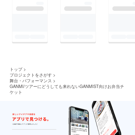
込んで
部への
にアク
間限定
くださ
場合に
いただ
名前"を
催日か
THANK
いただ
公開は
セスす
となり
い。 ※
はその
きま
カタカ
ら約一
YOU
くと、
禁止と
ると、
ます。
定点映
旨をお
す。 お
ナでご
週間後
TOUR
リター
させて
【仙
※映像の
像には
伝えし
届け予
明記く
②「QR
の見ど
ン③の
いただ
台 昼
共有に
会場内
た上で
定時期
ださ
コード
ころを
映像が
きま
公演】
は
の環境
別公演
※状況に
い。 リ
入りの
書い
ご覧い
す。 リ
の定点
YouTub
音も含
の映像
より前
ターン
デジタ
て、デ
ただけ
ターン
映像を
eを使用
まれま
をお送
後する
② 「QR
ル色
ジタル
ます。
③
ご視聴
しま
す。ご
りさせ
場合が
コード
紙」
色紙と
※色紙実
「【仙
いただ
す。予
了承く
ていた
ありま
入りの
③「公
してお
物では
台 夜
けま
め、再
ださ
だく可
す。
デジタ
演の定
送りし
なくオ
公演】
す！ ※
生可能
い。 ※
能性が
①「あ
ル色
点映
ます！
ンライ
の定点
ご視聴
なス
万が
ありま
りがと
紙」 メ
像」 →
そし
ン上で
映像」
URLの
マート
一、機
す。
うビデ
ンバー
ご支援
て、色
のデー
リター
トップ
>
有効期
フォン
材トラ
※SNS
オメッ
全員の
された
紙に付
タお渡
ン②の
間は、
やPC端
プロジェクトをさがす
>
ブル等
等、外
セー
サイン
公演開
いてい
しとな
QRコー
リター
末と
で映像
舞台・パフォーマンス
>
部への
ジ」 →
と、そ
催日の
るQR
りま
ドから
ンのお
ネット
収録に
公開は
ご支援
れぞれ
GANMI/ツアーにどうしても来れないGANMIST向けお弁当チ
翌日
コード
す。
限定公
届けか
環境を
支障が
禁止と
された
が思う
を読み
ケット
※SNS
開URL
ら24時
ご準備
あった
させて
公演開
THANK
込んで
等、外
にアク
間限定
くださ
場合に
いただ
催日か
YOU
いただ
部への
セスす
となり
い。 ※
はその
きま
ら約一
TOUR
くと、
公開は
ると、
ます。
定点映
旨をお
す。 お
週間後
の見ど
リター
禁止と
【仙
※映像の
像には
伝えし
届け予
②「QR
ころを
ン③の
させて
台 夜
共有に
会場内
た上で
定時期
コード
書い
映像が
いただ
公演】
は
の環境
別公演
※状況に
入りの
て、デ
ご覧い
きま
の定点
YouTub
音も含
の映像
より前
デジタ
ジタル
ただけ
す。 リ
映像を
eを使用
まれま
をお送
後する
ル色
色紙と
ます。