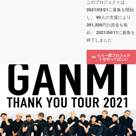
このプロジェクトは、
2021/03/21
に募集を開始
し、
90
人の支援により
391,500
円の資金を集
め、
2021/04/11
に募集を
終了しました
もう一度プロジェク
トをやってほしい