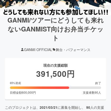
GANMI/ツアーにどうしても来れ
ないGANMIST向けお弁当チケッ
ト
GANMI OFFICIAL
舞台・パフォーマンス
現在の支援総額
391,500
円
終了
65
%達成
目標金額
600,000
円
支援者数
90
人
このプロジェクトは、
2021/03/21
に募集を開始し、
90
人の支援