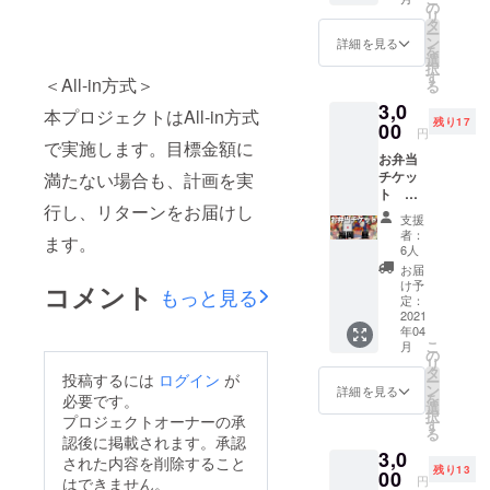
フさん
当代と
の
リ
の お弁
に"というス
して、
タ
ー
当を支
あなた
ン
詳細を見る
ローガンの
を
援して
の応援
選
択
元、社会活
くださ
が
す
＜All-in方式＞
る
い！！
THANK
動の一環と
3,0
！ (こう
YOU
本プロジェクトはAll-in方式
して小学校
残り17
して文
00
TOUR
円
などでもダ
にする
で実施します。目標金額に
2021を
お弁当
と恐縮
東京
ンスのレッ
チケッ
満たない場合も、計画を実
ですが
FINAL
スンを行っ
ト
本当に
公演ま
行し、リターンをお届けし
【福
ありが
ている。
で走ら
支援
岡 昼
とうご
せま
者：
ます。
公演】
ざいま
す！ 今
6人
3,000円
す。。
回は会
お届
GANMI
。) チ
場に来
け予
コメント
もっと見る
メン
ケット
定：
られな
バーと
2021
ではな
いあな
年04
スタッ
くお弁
たに
こ
月
フさん
当代と
の
も、
リ
の お弁
して、
タ
「あり
投稿するには
ログイン
が
ー
当を支
あなた
ン
がと
詳細を見る
を
必要です。
援して
の応援
選
う」と
択
プロジェクトオーナーの承
くださ
が
す
言わせ
る
い！！
認後に掲載されます。承認
THANK
てくだ
3,0
！ (こう
YOU
さい。
された内容を削除すること
残り13
して文
00
TOUR
こちら
円
はできません。