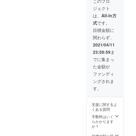
やPC端
てくだ
このプロ
ブル等
りがと
等、外
ンバー
サイン
るQR
りま
QRコー
！ (こう
リター
YOU
末と
さい。
で映像
うビデ
部への
に呼ん
と、そ
コード
ジェクト
す。
ドから
して文
ンのお
TOUR
ネット
こちら
収録に
オメッ
公開は
でほし
れぞれ
を読み
※SNS
限定公
にする
届けか
2021を
環境を
は【名
は、
All-In方
支障が
セー
禁止と
いあな
が思う
込んで
等、外
開URL
と恐縮
ら24時
東京
ご準備
古屋
あった
ジ」 メ
させて
たのお
THANK
いただ
式
です。
部への
にアク
ですが
間限定
FINAL
くださ
昼公
場合に
ンバー
いただ
名前"を
YOU
くと、
公開は
セスす
本当に
となり
公演ま
い。 ※
演】の
目標金額に
はその
からあ
きま
カタカ
TOUR
リター
禁止と
ると、
ありが
ます。
で走ら
定点映
リター
旨をお
なただ
す。 お
ナでご
の見ど
ン③の
関わらず、
させて
【広
とうご
※映像の
せま
像には
ンで
伝えし
けに向
届け予
明記く
ころを
映像が
いただ
島 昼
ざいま
共有に
す！ 今
会場内
す。 支
2021/04/11
た上で
けた あ
定時期
ださ
書い
ご覧い
きま
公演】
す。。
は
回は会
の環境
援した
別公演
りがと
※状況に
い。 リ
て、デ
ただけ
23:59:59
ま
す。 リ
の定点
。) チ
YouTub
場に来
音も含
い公演
の映像
うビデ
より前
ターン
ジタル
ます。
ターン
映像を
ケット
eを使用
られな
まれま
によっ
でに集まっ
をお送
オメッ
後する
② 「QR
色紙と
※色紙実
③
ご視聴
ではな
しま
いあな
す。ご
てリ
りさせ
セージ
場合が
コード
してお
物では
た金額が
「【広
いただ
くお弁
す。予
たに
了承く
ターン
ていた
が届き
ありま
入りの
送りし
なくオ
島 夜
けま
当代と
め、再
も、
ださ
をお選
ファンディ
だく可
ます！
す。
デジタ
ます！
ンライ
公演】
す！ ※
して、
生可能
「あり
い。 ※
びくだ
能性が
ご支援
①「あ
ル色
そし
ン上で
ングされま
の定点
ご視聴
あなた
なス
がと
万が
さい。
ありま
時の備
りがと
紙」 メ
て、色
のデー
映像」
URLの
の応援
マート
う」と
一、機
リター
す。
す。
考欄
うビデ
ンバー
紙に付
タお渡
リター
有効期
が
フォン
言わせ
材トラ
ン①
※SNS
に、 "メ
オメッ
全員の
いてい
しとな
ン②の
間は、
THANK
やPC端
てくだ
ブル等
「あり
等、外
ンバー
セー
サイン
るQR
りま
QRコー
リター
YOU
末と
さい。
で映像
がとう
部への
に呼ん
ジ」 →
と、そ
コード
支援に関するよ
す。
ドから
ンのお
TOUR
ネット
こちら
収録に
ビデオ
公開は
でほし
ご支援
れぞれ
を読み
くある質問
※SNS
限定公
届けか
2021を
環境を
は【名
支障が
メッ
禁止と
いあな
された
が思う
込んで
等、外
開URL
ら24時
東京
ご準備
古屋
手数料はいく
あった
セー
させて
たのお
公演開
THANK
いただ
部への
にアク
間限定
FINAL
くださ
夜公
らかかります
場合に
ジ」 メ
いただ
名前"を
催日か
YOU
くと、
公開は
セスす
となり
公演ま
い。 ※
演】の
か？
はその
ンバー
きま
カタカ
ら約一
TOUR
リター
禁止と
ると、
ます。
で走ら
定点映
リター
旨をお
からあ
す。 お
ナでご
週間後
の見ど
ン③の
させて
【広
※映像の
せま
像には
ンで
目標金額に届