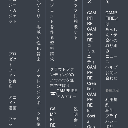
ス
て
有効期
末と
で映像
部への
ジ」 →
催日の
す。
ジー
づ
ジ
ッ
②のQR
間は、
ネット
収録に
公開は
ご支援
翌日
※SNS
コード
リター
・ガ
く
ェ
フ
環境を
支障が
禁止と
された
CAM
CAMP
等、外
から限
ンのお
ご準備
ジェ
り
ク
に
あった
させて
公演開
部への
PFI
FIREと
定公開
届けか
くださ
場合に
いただ
ット
・
ト
相
催日か
公開は
URLに
RE
は
ら24時
い。 ※
はその
きま
ら約一
地
を
談
禁止と
アクセ
間限定
定点映
CAM
あんし
旨をお
す。 お
週間後
させて
域
作
す
スする
となり
像には
伝えし
PFI
ん・安
届け予
②「QR
いただ
と、
活
る
る
ます。
会場内
た上で
定時期
コード
RE
全への
きま
【名古
※映像の
の環境
性
資
別公演
※状況に
入りの
コ
取り組
す。 リ
屋 夜
共有に
音も含
の映像
化
料
より前
デジタ
ターン
公演】
ミュ
み
は
まれま
をお送
後する
ル色
プロ
音
請
③
の定点
YouTub
ニ
ニュー
す。ご
りさせ
場合が
紙」
ダク
楽
求
「【東
映像を
eを使用
了承く
ていた
ティ
ス
ありま
③「公
京 公
ご視聴
ト
しま
ださ
だく可
す。
CAM
ヘルプ
演の定
演】の
いただ
クラウドファ
す。予
フー
チ
い。 ※
能性が
①「あ
点映
PFI
お問い
定点映
けま
め、再
ンディングの
万が
ありま
ド・
ャ
りがと
像」 →
像」 リ
RE
合わせ
す！ ※
生可能
一、機
す。
ノウハウを無
うビデ
飲食
レ
ご支援
ターン
ご視聴
なス
Crea
材トラ
※SNS
オメッ
料で学ぼう
された
店
ン
②のQR
URLの
マート
ブル等
tion
等、外
セー
公演開
各種規定
CAMPFIRE
コード
ジ
有効期
フォン
で映像
部への
ジ」 →
CAM
催日の
から限
アカデミー
間は、
やPC端
アニ
ス
収録に
公開は
ご支援
翌日
利用規
PFI
定公開
リター
末と
支障が
メ・
ポ
禁止と
された
約
URLに
RE
ンのお
ネット
あった
させて
公演開
漫画
ー
CA
説
アクセ
届けか
細則
for
環境を
場合に
いただ
催日か
ツ
スする
MP
明
ら24時
ご準備
プライ
はその
Soci
きま
ら約一
と、
ファ
映
間限定
FI
会
くださ
旨をお
す。 お
バシー
al
週間後
【東
となり
ッ
像
い。 ※
伝えし
RE
・
届け予
②「QR
ポリ
Goo
京 公
ます。