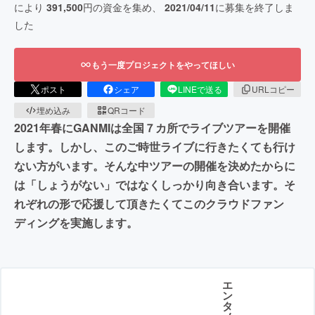
により
391,500
円の資金を集め、
2021/04/11
に募集を終了しま
した
もう一度プロジェクトをやってほしい
ポスト
シェア
LINEで送る
URLコピー
埋め込み
QRコード
2021年春にGANMIは全国７カ所でライブツアーを開催
します。しかし、このご時世ライブに行きたくても行け
ない方がいます。そんな中ツアーの開催を決めたからに
は「しょうがない」ではなくしっかり向き合います。そ
れぞれの形で応援して頂きたくてこのクラウドファン
ディングを実施します。
エ
ン
タ