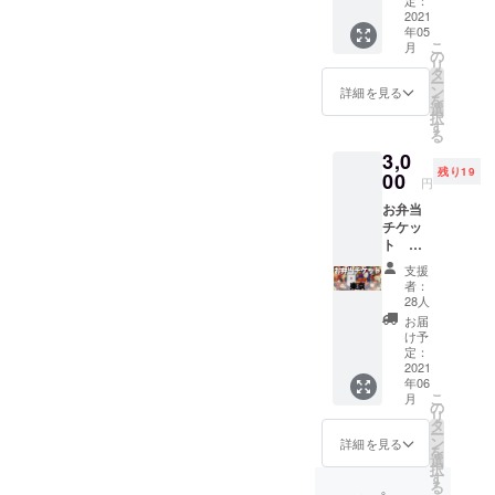
映像を
ケット
定：
eを使用
られな
まれま
よって
オメッ
② 「QR
色紙と
※色紙実
③
バーと
2021
ご視聴
ではな
しま
いあな
す。ご
リター
セージ
コード
してお
物では
年05
「【福
スタッ
いただ
くお弁
す。予
たに
了承く
ンをお
が届き
入りの
こ
送りし
月
なくオ
岡 夜
フさん
けま
当代と
の
め、再
も、
ださ
選びく
ます！
デジタ
リ
ます！
ンライ
公演】
の お弁
す！ ※
して、
タ
生可能
「あり
い。 ※
ださ
ご支援
ル色
ー
そし
ン上で
の定点
当を支
ご視聴
あなた
ン
なス
がと
詳細を見る
万が
い。 リ
時の備
紙」 メ
を
て、色
のデー
映像」
援して
URLの
の応援
選
マート
う」と
一、機
ターン
考欄
ンバー
択
紙に付
タお渡
リター
くださ
有効期
が
す
フォン
言わせ
材トラ
① 「あ
に、 "メ
全員の
る
いてい
しとな
ン②の
い！！
間は、
THANK
やPC端
てくだ
ブル等
りがと
ンバー
サイン
るQR
りま
3,0
QRコー
！ (こう
リター
YOU
末と
さい。
で映像
うビデ
に呼ん
と、そ
コード
す。
残り19
ドから
して文
00
ンのお
TOUR
ネット
こちら
収録に
オメッ
円
でほし
れぞれ
を読み
※SNS
限定公
にする
届けか
2021を
環境を
は【仙
支障が
セー
いあな
が思う
込んで
等、外
お弁当
開URL
と恐縮
ら24時
東京
ご準備
台 夜
あった
ジ」 メ
たのお
THANK
いただ
部への
チケッ
にアク
ですが
間限定
FINAL
くださ
公演】
場合に
ンバー
名前"を
YOU
くと、
公開は
ト
セスす
本当に
となり
公演ま
い。 ※
のリ
はその
からあ
カタカ
TOUR
リター
禁止と
【東
ると、
ありが
ます。
で走ら
定点映
ターン
旨をお
なただ
支援
ナでご
の見ど
ン③の
させて
京 公
【福
とうご
※映像の
せま
像には
です。
者：
伝えし
けに向
明記く
ころを
映像が
いただ
演】
岡 夜
ざいま
共有に
す！ 今
28人
会場内
支援し
た上で
けた あ
ださ
書い
ご覧い
きま
3,000円
公演】
す。。
は
回は会
の環境
たい公
お届
別公演
りがと
い。 リ
て、デ
ただけ
す。 リ
GANMI
の定点
。) チ
YouTub
場に来
け予
音も含
演に
の映像
うビデ
ターン
ジタル
ます。
ターン
メン
映像を
ケット
定：
eを使用
られな
まれま
よって
をお送
オメッ
② 「QR
色紙と
※色紙実
③
バーと
2021
ご視聴
ではな
しま
いあな
す。ご
リター
りさせ
セージ
コード
してお
物では
年06
「【広
スタッ
いただ
くお弁
す。予
たに
了承く
ンをお
ていた
が届き
入りの
こ
送りし
月
なくオ
島 昼
フさん
けま
当代と
の
め、再
も、
ださ
選びく
だく可
ます！
デジタ
リ
ます！
ンライ
公演】
の お弁
す！ ※
して、
タ
生可能
「あり
い。 ※
ださ
能性が
ご支援
ル色
ー
そし
ン上で
の定点
当を支
ご視聴
あなた
ン
なス
がと
詳細を見る
万が
い。 リ
ありま
時の備
紙」 メ
を
て、色
のデー
映像」
援して
URLの
の応援
選
マート
う」と
一、機
ターン
す。
考欄
ンバー
択
紙に付
タお渡
リター
くださ
有効期
が
す
フォン
言わせ
材トラ
① 「あ
※SNS
に、 "メ
全員の
る
いてい
しとな
ン②の
い！！
間は、
THANK