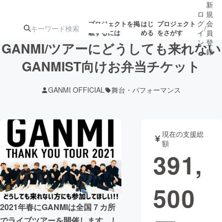
新
ロ
規
グ
会
プロジェクトを掲
はじ
プロジェクト
/
載するには
める
をさがす
イ
員
ン
登
GANMI/ツアーにどうしても来れない
録
GANMIST向けお弁当チケット
人気のプロ
注目のリ
注目の新着プロ
募集終了が近いプ
もうすぐ公開
GANMI OFFICIAL
舞台・パフォーマンス
ジェクト
ターン
ジェクト
ロジェクト
されます
アート・写真
音楽
現在の支援総
額
391,
テクノロジー・ガジェット
ゲーム・サ
500
映像・映画
書籍・雑誌
2021年春にGANMIは全国７カ所
ビジネス・起業
チャレンジ
でライブツアーを開催します。し