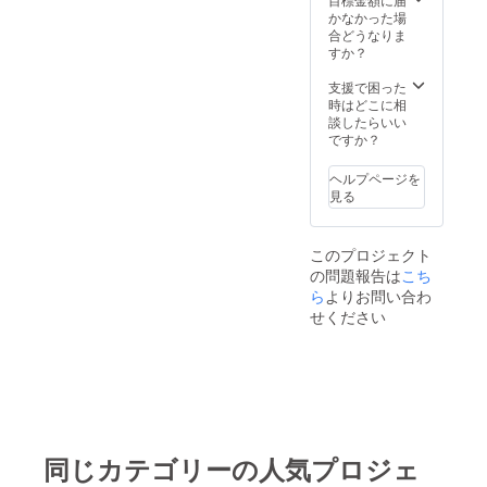
伝えし
なただ
届け予
明記く
②「QR
ころを
映像が
いただ
島 夜
共有に
す！ 今
会場内
す。 支
かなかった場
た上で
けに向
定時期
ださ
コード
書い
ご覧い
きま
公演】
は
回は会
の環境
援した
合どうなりま
別公演
けた あ
※状況に
い。 リ
入りの
て、デ
ただけ
す。 リ
の定点
YouTub
場に来
音も含
い公演
すか？
の映像
りがと
より前
ターン
デジタ
ジタル
ます。
ターン
映像を
eを使用
られな
まれま
によっ
をお送
うビデ
後する
② 「QR
ル色
色紙と
※色紙実
③
ご視聴
しま
いあな
す。ご
てリ
支援で困った
りさせ
オメッ
場合が
コード
紙」
してお
物では
「【大
いただ
す。予
たに
了承く
ターン
時はどこに相
ていた
セージ
ありま
入りの
③「公
送りし
なくオ
阪 昼
けま
め、再
も、
ださ
をお選
談したらいい
だく可
が届き
す。
デジタ
演の定
ます！
ンライ
公演】
す！ ※
生可能
「あり
い。 ※
びくだ
ですか？
能性が
ます！
①「あ
ル色
点映
そし
ン上で
の定点
ご視聴
なス
がと
万が
さい。
ありま
ご支援
りがと
紙」 メ
像」 →
て、色
のデー
映像」
URLの
マート
う」と
一、機
リター
す。
時の備
うビデ
ンバー
ヘルプページを
ご支援
紙に付
タお渡
リター
有効期
フォン
言わせ
材トラ
ン①
※SNS
考欄
オメッ
全員の
見る
された
いてい
しとな
ン②の
間は、
やPC端
てくだ
ブル等
「あり
等、外
に、 "メ
セー
サイン
公演開
るQR
りま
QRコー
リター
末と
さい。
で映像
がとう
部への
ンバー
ジ」 →
と、そ
催日の
コード
す。
ドから
ンのお
ネット
こちら
収録に
ビデオ
公開は
に呼ん
ご支援
れぞれ
翌日
を読み
※SNS
このプロジェクト
限定公
届けか
環境を
は【東
支障が
メッ
禁止と
でほし
された
が思う
込んで
等、外
開URL
ら24時
の問題報告は
こち
ご準備
京 公
あった
セー
させて
いあな
公演開
THANK
いただ
部への
にアク
間限定
くださ
演】の
ら
よりお問い合わ
場合に
ジ」 メ
いただ
たのお
催日か
YOU
くと、
公開は
セスす
となり
い。 ※
リター
はその
ンバー
きま
名前"を
せください
ら約一
TOUR
リター
禁止と
ると、
ます。
定点映
ンで
旨をお
からあ
す。 お
カタカ
週間後
の見ど
ン③の
させて
【大
※映像の
像には
す。 支
伝えし
なただ
届け予
ナでご
②「QR
ころを
映像が
いただ
阪 昼
共有に
会場内
援した
た上で
けに向
定時期
明記く
コード
書い
ご覧い
きま
公演】
は
の環境
い公演
別公演
けた あ
※状況に
ださ
入りの
て、デ
ただけ
す。 リ
の定点
YouTub
音も含
によっ
の映像
りがと
より前
い。 リ
デジタ
ジタル
ます。
ターン
映像を
eを使用
まれま
てリ
をお送
うビデ
後する
ターン
ル色
色紙と
※色紙実
③
ご視聴
しま
す。ご
ターン
りさせ
オメッ
場合が
② 「QR
紙」
してお
物では
「【大
いただ
す。予
了承く
をお選
ていた
セージ
ありま
コード
③「公
送りし
なくオ
同じカテゴリーの人気プロジェ
阪 夜
けま
め、再
ださ
びくだ
だく可
が届き
す。
入りの
演の定
ます！
ンライ
公演】
す！ ※
生可能
い。 ※
さい。
能性が
ます！