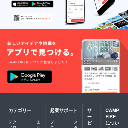
ターン
ご視聴
しま
す。ご
りさせ
場合が
紙」
してお
※色紙実
③
いただ
す。予
了承く
ていた
ありま
③「公
送りし
物では
「【名
けま
め、再
ださ
だく可
す。
演の定
ます！
なくオ
古屋
す！ ※
生可能
い。 ※
能性が
①「あ
点映
そし
ンライ
昼公
ご視聴
なス
万が
ありま
りがと
像」 →
て、色
ン上で
演】の
URLの
マート
一、機
す。
うビデ
ご支援
紙に付
のデー
定点映
有効期
フォン
材トラ
※SNS
オメッ
された
いてい
タお渡
像」 リ
間は、
やPC端
ブル等
等、外
セー
公演開
るQR
しとな
ターン
リター
末と
で映像
部への
ジ」 →
催日の
コード
りま
②のQR
ンのお
ネット
収録に
公開は
ご支援
翌日
を読み
す。
コード
届けか
環境を
支障が
禁止と
された
込んで
※SNS
から限
ら24時
ご準備
あった
させて
公演開
いただ
等、外
定公開
間限定
くださ
場合に
いただ
催日か
くと、
部への
URLに
となり
い。 ※
はその
きま
ら約一
リター
公開は
アクセ
ます。
定点映
旨をお
す。 お
週間後
ン③の
禁止と
スする
※映像の
像には
伝えし
届け予
②「QR
映像が
させて
と、
共有に
会場内
た上で
定時期
コード
ご覧い
いただ
【名古
は
の環境
別公演
※状況に
入りの
ただけ
きま
屋 昼
YouTub
音も含
の映像
より前
デジタ
ます。
す。 リ
公演】
eを使用
まれま
をお送
後する
ル色
※色紙実
ターン
の定点
しま
す。ご
りさせ
場合が
紙」
物では
③
映像を
す。予
了承く
ていた
ありま
③「公
なくオ
「【名
ご視聴
め、再
ださ
だく可
す。
演の定
ンライ
古屋
いただ
生可能
い。 ※
能性が
①「あ
点映
ン上で
カテゴリー
起案サポート
サ
CAMP
夜公
けま
なス
万が
ありま
りがと
像」 →
のデー
演】の
す！ ※
マート
ー
FIRE
一、機
す。
うビデ
ご支援
タお渡
定点映
ご視聴
フォン
材トラ
※SNS
テク
ま
プ
ス
オメッ
ビ
につい
された
しとな
像」 リ
URLの
やPC端
ブル等
等、外
セー
公演開
ノロ
ち
ロ
タ
りま
ターン