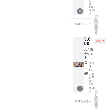
場に来
け予
演に
うビデ
メン
ケット
定：
られな
よって
オメッ
バーと
2021
ではな
いあな
リター
セージ
年05
スタッ
くお弁
たに
ンをお
が届き
こ
月
フさん
当代と
の
も、
選びく
ます！
リ
の お弁
して、
タ
「あり
ださ
ご支援
ー
当を支
あなた
ン
がと
詳細を見る
い。 リ
時の備
を
援して
の応援
選
う」と
ターン
考欄
択
くださ
が
す
言わせ
① 「あ
に、 "メ
る
い！！
THANK
てくだ
りがと
ンバー
3,0
！ (こう
YOU
さい。
うビデ
に呼ん
残り17
して文
00
TOUR
こちら
オメッ
円
でほし
にする
2021を
は【福
セー
いあな
お弁当
と恐縮
東京
岡 昼
ジ」 メ
たのお
チケッ
ですが
FINAL
公演】
ンバー
名前"を
ト
本当に
公演ま
のリ
からあ
カタカ
【広
ありが
で走ら
ターン
なただ
支援
ナでご
島 夜
とうご
せま
です。
者：
けに向
明記く
公演】
ざいま
す！ 今
5人
支援し
けた あ
ださ
3,000円
す。。
回は会
たい公
お届
りがと
い。 リ
GANMI
。) チ
場に来
け予
演に
うビデ
ターン
メン
ケット
定：
られな
よって
オメッ
② 「QR
バーと
2021
ではな
いあな
リター
セージ
コード
年05
スタッ
くお弁
たに
ンをお
が届き
入りの
こ
月
フさん
当代と
の
も、
選びく
ます！
デジタ
リ
の お弁
して、
タ
「あり
ださ
ご支援
ル色
ー
当を支
あなた
ン
がと
詳細を見る
い。 リ
時の備
紙」 メ
を
援して
の応援
選
う」と
ターン
考欄
ンバー
択
くださ
が
す
言わせ