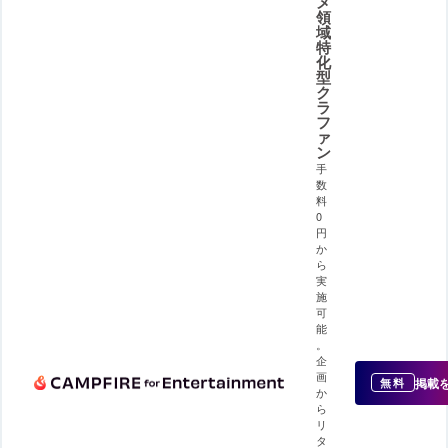
メ
領
域
特
化
型
ク
ラ
フ
ァ
ン
手
数
料
0
円
か
ら
実
施
可
能
。
企
画
掲載
無料
か
ら
リ
タ