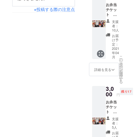
にする
2021を
は【札
お弁当
と恐縮
東京
幌 昼
※投稿する際の注意点
チケッ
ですが
FINAL
公演】
ト
本当に
公演ま
のリ
【福
ありが
で走ら
ターン
支援
岡 夜
とうご
せま
です。
者：
公演】
ざいま
す！ 今
10人
支援し
3,000円
す。。
回は会
たい公
お届
GANMI
。) チ
場に来
け予
演に
メン
ケット
定：
られな
よって
バーと
2021
ではな
いあな
リター
年04
スタッ
くお弁
たに
ンをお
こ
月
フさん
当代と
の
も、
選びく
リ
の お弁
して、
タ
「あり
ださ
ー
当を支
あなた
ン
がと
詳細を見る
い。 リ
を
援して
の応援
選
う」と
ターン
択
くださ
が
す
言わせ
① 「あ
る
い！！
THANK
てくだ
りがと
3,0
！ (こう
YOU
さい。
うビデ
残り17
して文
00
TOUR
こちら
オメッ
円
にする
2021を
は【札
セー
お弁当
と恐縮
東京
幌 夜
ジ」 メ
チケッ
ですが
FINAL
公演】
ンバー
ト
本当に
公演ま
のリ
からあ
【広
ありが
で走ら
ターン
なただ
支援
島 昼
とうご
せま
です。
者：
けに向
公演】
ざいま
す！ 今
5人
支援し
けた あ
3,000円
す。。
回は会
たい公
お届
りがと
GANMI
。) チ