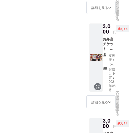
リ
ます！
ンライ
公演】
の お弁
して、
タ
「あり
ださ
ご支援
ル色
ー
そし
ン上で
の定点
当を支
あなた
ン
がと
詳細を見る
い。 リ
時の備
紙」 メ
を
て、色
のデー
映像」
援して
の応援
選
う」と
ターン
考欄
ンバー
択
紙に付
タお渡
リター
くださ
が
す
言わせ
① 「あ
に、 "メ
全員の
る
いてい
しとな
ン②の
い！！
THANK
てくだ
りがと
ンバー
サイン
るQR
りま
3,0
QRコー
！ (こう
YOU
さい。
うビデ
に呼ん
と、そ
コード
す。
残り14
ドから
して文
00
TOUR
こちら
オメッ
円
でほし
れぞれ
を読み
※SNS
限定公
にする
2021を
は【大
セー
いあな
が思う
込んで
等、外
お弁当
開URL
と恐縮
東京
阪 昼
ジ」 メ
たのお
THANK
いただ
部への
チケッ
にアク
ですが
FINAL
公演】
ンバー
名前"を
YOU
くと、
公開は
ト
セスす
本当に
公演ま
のリ
からあ
カタカ
TOUR
リター
禁止と
【仙
ると、
ありが
で走ら
ターン
なただ
支援
ナでご
の見ど
ン③の
させて
台 夜
【札
とうご
せま
です。
者：
けに向
明記く
ころを
映像が
いただ
公演】
幌 昼
ざいま
す！ 今
9人
支援し
けた あ
ださ
書い
ご覧い
きま
3,000円
公演】
す。。
回は会
たい公
お届
りがと
い。 リ
て、デ
ただけ
す。 リ
GANMI
の定点
。) チ
場に来
け予
演に
うビデ
ターン
ジタル
ます。
ターン
メン
映像を
ケット
定：
られな
よって
オメッ
② 「QR
色紙と
※色紙実
③
バーと
2021
ご視聴
ではな
いあな
リター
セージ
コード
してお
物では
年05
「【札
スタッ
いただ
くお弁
たに
ンをお
が届き
入りの
こ
送りし
月
なくオ
幌 夜
フさん
けま
当代と
の
も、
選びく
ます！
デジタ
リ
ます！
ンライ
公演】
の お弁
す！ ※
して、
タ
「あり
ださ
ご支援
ル色
ー
そし
ン上で
の定点
当を支
ご視聴
あなた
ン
がと
詳細を見る
い。 リ
時の備
紙」 メ
を
て、色
のデー
映像」
援して
URLの
の応援
選
う」と
ターン
考欄
ンバー
択
紙に付
タお渡
リター
くださ
有効期
が
す
言わせ
① 「あ
に、 "メ
全員の
る
いてい
しとな
ン②の
い！！
間は、
THANK
てくだ
りがと
ンバー
サイン
るQR
りま
3,0
QRコー
！ (こう
リター
YOU
さい。
うビデ
に呼ん
と、そ
コード
す。
残り21
ドから
して文
00
ンのお
TOUR
こちら
オメッ
円
でほし
れぞれ
を読み
※SNS
限定公
にする
届けか
2021を
は【大
セー
いあな
が思う
込んで