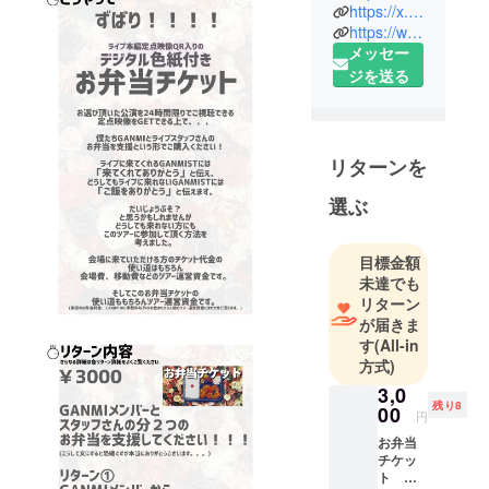
https://x.com/ganmi_official
界に”エン
https://www.tiktok.com/@ganmi_official
ターテイン
メッセー
メント”を発
ジを送る
信すべく結
成された"11
人 男だけ"の
ダンスク
リターンを
ルー 。
選ぶ
2016年にア
目標金額
メリカ・ロ
未達でも
リターン
サンゼルス
が届きま
で開催され
す
(All-in
たダンスの
方式)
世界大会
3,0
『VIBE
残り8
00
円
DANCE
お弁当
COMPETITI
チケッ
ON XXI』で
ト