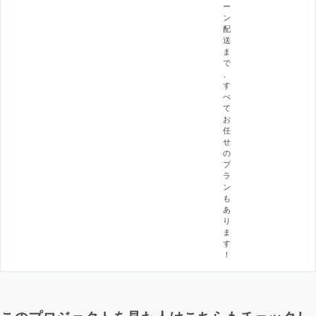
ー
ン
配
送
ま
で
、
す
べ
て
お
任
せ
の
プ
ラ
ン
も
あ
り
ま
す
！