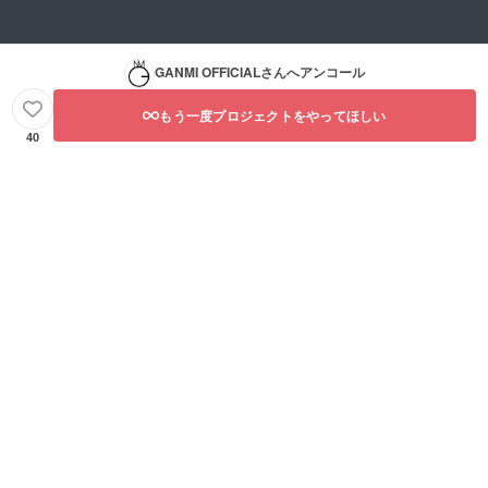
された
旨をお
させて
公演開
伝えし
いただ
催日か
た上で
きま
ら約一
別公演
す。 お
週間後
GANMI OFFICIAL
さんへアンコール
の映像
届け予
②「QR
をお送
定時期
コード
もう一度プロジェクトをやってほしい
りさせ
※状況に
入りの
ていた
40
より前
デジタ
だく可
後する
ル色
能性が
場合が
紙」
ありま
ありま
③「公
す。
す。
演の定
※SNS
①「あ
点映
等、外
りがと
像」 →
部への
うビデ
ご支援
公開は
オメッ
された
禁止と
セー
公演開
させて
ジ」 →
催日の
いただ
ご支援
翌日
きま
された
す。 お
公演開
届け予
催日か
定時期
ら約一
※状況に
週間後
より前
②「QR
後する
コード
場合が
入りの
ありま
デジタ