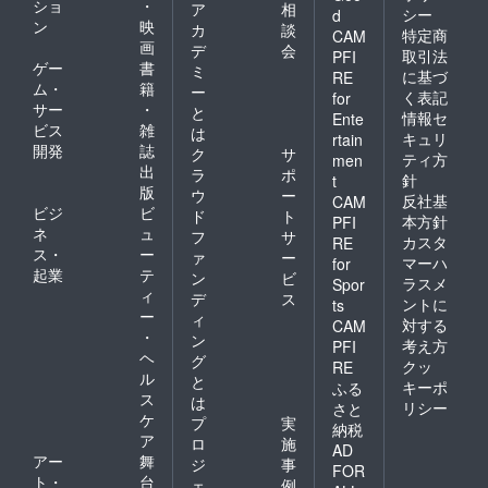
定点映
た上で
ショ
・
定時期
ア
相
コード
シー
d
演】の
※映像の
像には
別公演
※状況に
ン
映
入りの
カ
談
定点映
特定商
共有に
CAM
会場内
の映像
より前
デジタ
画
デ
会
像をご
は
の環境
取引法
PFI
をお送
後する
ル色
ゲー
書
視聴い
YouTub
ミ
音も含
りさせ
に基づ
場合が
RE
紙」
ただけ
eを使用
ム・
籍
まれま
ー
ていた
ありま
③「公
く表記
for
ます！
しま
す。ご
サー
・
だく可
す。
と
演の定
情報セ
Ente
※ご視聴
す。予
了承く
能性が
①「あ
ビス
雑
点映
は
URLの
キュリ
rtain
め、再
ださ
ありま
りがと
像」 →
開発
誌
ク
サ
有効期
生可能
ティ方
い。 ※
men
す。
うビデ
ご支援
出
間は、
ラ
ポ
なス
万が
※SNS
針
t
オメッ
された
リター
版
マート
一、機
ウ
ー
等、外
セー
反社基
公演開
CAM
ンのお
フォン
材トラ
ビジ
ビ
部への
ド
ト
ジ」 →
催日の
本方針
PFI
届けか
やPC端
ブル等
公開は
ネ
ュ
ご支援
翌日
フ
サ
カスタ
ら24時
RE
末と
で映像
禁止と
された
ス・
ー
ァ
ー
間限定
ネット
マーハ
for
収録に
させて
公演開
起業
テ
となり
ン
ビ
環境を
支障が
ラスメ
いただ
Spor
催日か
ます。
ィ
ご準備
デ
ス
あった
きま
ら約一
ントに
ts
※映像の
くださ
ー
場合に
す。 お
ィ
週間後
対する
CAM
共有に
い。 ※
はその
届け予
・
②「QR
ン
考え方
PFI
は
定点映
旨をお
定時期
コード
ヘ
グ
YouTub
クッ
像には
RE
伝えし
※状況に
入りの
ル
と
eを使用
会場内
た上で
キーポ
ふる
より前
デジタ
ス
しま
の環境
は
別公演
後する
リシー
ル色
さと
す。予
音も含
ケ
の映像
プ
実
場合が
紙」
納税
め、再
まれま
をお送
ア
ありま
③「公
ロ
施
AD
生可能
す。ご
りさせ
す。
演の定
アー
舞
ジ
事
なス
FOR
了承く
ていた
①「あ
点映
ト・
台
ェ
例
マート
ださ