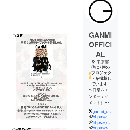
GANMI
OFFICI
AL
東京都
他に7件の
プロジェク
トを掲載し
ています
〜日常をエ
ンターテイ
メントに〜
ganmi_official
GANMIは
https://ganmiofficial.com/
2015年に日
https://youtube.com/@ganmiofficial
https://www.instagram.com/ganmi_official/
本から全世