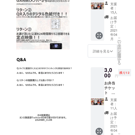
【札
日本チーム
支援
幌 昼
者：
初の優勝を
公演】
15人
飾る。それ
3,000円
お届
GANMI
を皮切りに
け予
メン
定：
TV出演や
バーと
2021
年04
CM、アー
スタッ
こ
月
フさん
の
ティストの
リ
の お弁
タ
ー
振付・LIVE
当を支
ン
詳細を見る
を
援して
演出、バッ
選
択
くださ
す
クダンスに
る
い！！
加え、国内
3,0
！ (こう
残り12
して文
00
外問わず
円
にする
ワーク
お弁当
と恐縮
チケッ
ショップや
ですが
ト
本当に
パフォーマ
【札
ありが
支援
ンスを行
幌 夜
とうご
者：
公演】
ざいま
なってい
11人
3,000円
す。。
お届
る。
GANMI
。) チ
け予
また"日常を
メン
ケット
定：
バーと
2021
ではな
エンターテ
年04
スタッ
くお弁
こ
イメント
月