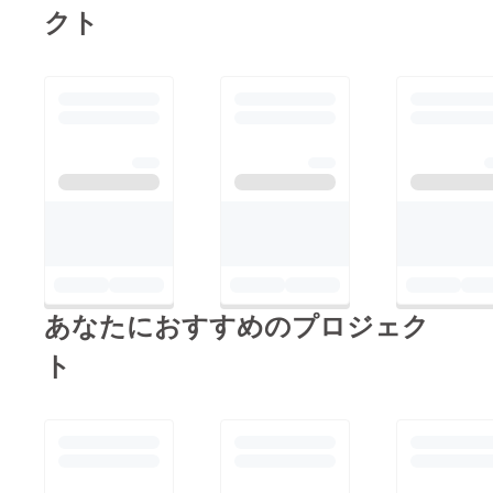
①「あ
デジタ
点映
そし
ン上で
の定点
ご視聴
クト
なス
万が
リター
ありま
ご支援
りがと
ル色
像」 →
て、色
のデー
映像」
URLの
マート
一、機
ン①
す。
時の備
うビデ
紙」 メ
ご支援
紙に付
タお渡
リター
有効期
フォン
材トラ
「あり
※SNS
考欄
オメッ
ンバー
された
いてい
しとな
ン②の
間は、
やPC端
ブル等
がとう
等、外
に、 "メ
セー
全員の
公演開
るQR
りま
QRコー
リター
末と
で映像
ビデオ
部への
ンバー
ジ」 →
サイン
催日の
コード
す。
ドから
ンのお
ネット
収録に
メッ
公開は
に呼ん
ご支援
と、そ
翌日
を読み
※SNS
限定公
届けか
環境を
支障が
セー
禁止と
でほし
された
れぞれ
込んで
等、外
開URL
ら24時
ご準備
あった
ジ」 メ
させて
いあな
公演開
が思う
いただ
部への
にアク
間限定
くださ
場合に
ンバー
いただ
たのお
催日か
THANK
くと、
公開は
セスす
となり
い。 ※
はその
からあ
きま
名前"を
ら約一
YOU
リター
禁止と
ると、
ます。
定点映
旨をお
なただ
す。 お
カタカ
週間後
TOUR
ン③の
させて
【大
※映像の
像には
伝えし
けに向
届け予
ナでご
②「QR
の見ど
映像が
いただ
阪 夜
共有に
会場内
た上で
けた あ
定時期
明記く
コード
ころを
ご覧い
きま
公演】
は
の環境
別公演
りがと
※状況に
ださ
入りの
書い
ただけ
す。 リ
の定点
YouTub
音も含
の映像
うビデ
より前
い。 リ
デジタ
て、デ
ます。
ターン
映像を
eを使用
まれま
をお送
オメッ
後する
ターン
ル色
ジタル
※色紙実
③
ご視聴
しま
す。ご
りさせ
セージ
場合が
② 「QR
紙」
色紙と
物では
「【仙
いただ
す。予
了承く
ていた
が届き
あなたにおすすめのプロジェク
ありま
コード
③「公
してお
なくオ
台 昼
けま
め、再
ださ
だく可
ます！
す。
入りの
演の定
送りし
ンライ
公演】
す！ ※
生可能
い。 ※
能性が
ご支援
①「あ
デジタ
点映
ます！
ト
ン上で
の定点
ご視聴
なス
万が
ありま
時の備
りがと
ル色
像」 →
そし
のデー
映像」
URLの
マート
一、機
す。
考欄
うビデ
紙」 メ
ご支援
て、色
タお渡
リター
有効期
フォン
材トラ
※SNS
に、 "メ
オメッ
ンバー
された
紙に付
しとな
ン②の
間は、
やPC端
ブル等
等、外
ンバー
セー
全員の
公演開
いてい
りま
QRコー
リター
末と
で映像
部への
に呼ん
ジ」 →
サイン
催日の
るQR
す。
ドから
ンのお
ネット
収録に
公開は
でほし
ご支援
と、そ
翌日
コード
※SNS
限定公
届けか
環境を
支障が
禁止と
いあな
された
れぞれ
を読み
等、外
開URL
ら24時
ご準備
あった
させて
たのお
公演開
が思う