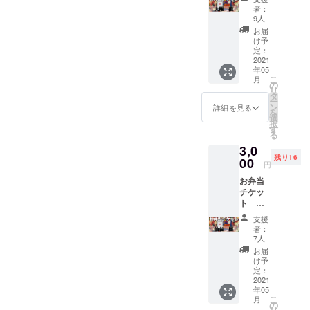
ナでご
の見ど
ン③の
阪 夜
とうご
せま
です。
者：
けに向
明記く
ころを
映像が
公演】
ざいま
す！ 今
9人
支援し
けた あ
ださ
書い
ご覧い
3,000円
す。。
回は会
たい公
お届
りがと
い。 リ
て、デ
ただけ
GANMI
。) チ
場に来
け予
演に
うビデ
ターン
ジタル
ます。
メン
ケット
定：
られな
よって
オメッ
② 「QR
色紙と
※色紙実
バーと
2021
ではな
いあな
リター
セージ
コード
してお
物では
年05
スタッ
くお弁
たに
ンをお
が届き
入りの
こ
送りし
月
なくオ
フさん
当代と
の
も、
選びく
ます！
デジタ
リ
ます！
ンライ
の お弁
して、
タ
「あり
ださ
ご支援
ル色
ー
そし
ン上で
当を支
あなた
ン
がと
詳細を見る
い。 リ
時の備
紙」 メ
を
て、色
のデー
援して
の応援
選
う」と
ターン
考欄
ンバー
択
紙に付
タお渡
くださ
が
す
言わせ
① 「あ
に、 "メ
全員の
る
いてい
しとな
い！！
THANK
てくだ
りがと
ンバー
サイン
るQR
りま
3,0
！ (こう
YOU
さい。
うビデ
に呼ん
と、そ
コード
す。
残り16
して文
00
TOUR
こちら
オメッ
円
でほし
れぞれ
を読み
※SNS
にする
2021を
は【広
セー
いあな
が思う
込んで
等、外
お弁当
と恐縮
東京
島 夜
ジ」 メ
たのお
THANK
いただ
部への
チケッ
ですが
FINAL
公演】
ンバー
名前"を
YOU
くと、
公開は
ト
本当に
公演ま
のリ
からあ
カタカ
TOUR
リター
禁止と
【仙
ありが
で走ら
ターン
なただ
支援
ナでご
の見ど
ン③の
させて
台 昼
とうご
せま
です。
者：
けに向
明記く
ころを
映像が
いただ
公演】
ざいま
す！ 今
7人
支援し
けた あ
ださ
書い
ご覧い
きま
3,000円
す。。
回は会
たい公
お届
りがと
い。 リ
て、デ
ただけ
す。 リ
GANMI
。) チ
場に来
け予
演に
うビデ
ターン
ジタル
ます。
ターン
メン
ケット
定：
られな
よって
オメッ
② 「QR
色紙と
※色紙実
③
バーと
2021
ではな
いあな
リター
セージ
コード
してお
物では
年05
「【札
スタッ
くお弁
たに
ンをお
が届き
入りの
こ
送りし
月
なくオ
幌 昼
フさん
当代と
の
も、
選びく
ます！
デジタ