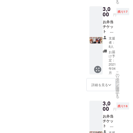
① 「あ
に、 "メ
全員の
る
い！！
THANK
てくだ
りがと
ンバー
サイン
3,0
！ (こう
YOU
さい。
うビデ
に呼ん
と、そ
残り17
して文
00
TOUR
こちら
オメッ
円
でほし
れぞれ
にする
2021を
は【福
セー
いあな
が思う
お弁当
と恐縮
東京
岡 夜
ジ」 メ
たのお
THANK
チケッ
ですが
FINAL
公演】
ンバー
名前"を
YOU
ト
本当に
公演ま
のリ
からあ
カタカ
TOUR
【大
ありが
で走ら
ターン
なただ
支援
ナでご
の見ど
阪 昼
とうご
せま
です。
者：
けに向
明記く
ころを
公演】
ざいま
す！ 今
8人
支援し
けた あ
ださ
書い
3,000円
す。。
回は会
たい公
お届
りがと
い。 リ
て、デ
GANMI
。) チ
場に来
け予
演に
うビデ
ターン
ジタル
メン
ケット
定：
られな
よって
オメッ
② 「QR
色紙と
バーと
2021
ではな
いあな
リター
セージ
コード
してお
年04
スタッ
くお弁
たに
ンをお
が届き
入りの
こ
送りし
月
フさん
当代と
の
も、
選びく
ます！
デジタ
リ
ます！
の お弁
して、
タ
「あり
ださ
ご支援
ル色
ー
そし
当を支
あなた
ン
がと
詳細を見る
い。 リ
時の備
紙」 メ
を
て、色
援して
の応援
選
う」と
ターン
考欄
ンバー
択
紙に付
くださ
が
す
言わせ
① 「あ
に、 "メ
全員の
る
いてい
い！！
THANK
てくだ
りがと
ンバー
サイン
るQR
3,0
！ (こう
YOU
さい。
うビデ
に呼ん
と、そ
コード
残り16
して文
00
TOUR
こちら
オメッ
円
でほし
れぞれ
を読み
にする
2021を
は【広
セー
いあな
が思う
込んで
お弁当
と恐縮
東京
島 昼
ジ」 メ
たのお
THANK
いただ
チケッ
ですが
FINAL
公演】
ンバー
名前"を
YOU
くと、
ト
本当に
公演ま
のリ
からあ
カタカ
TOUR
リター
【大
ありが
で走ら
ターン
なただ
支援