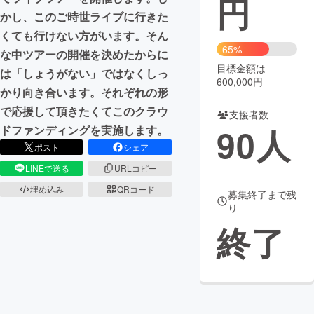
円
かし、このご時世ライブに行きた
まちづくり・地域活性化
くても行けない方がいます。そん
65%
な中ツアーの開催を決めたからに
目標金額は
CAMPFIRE for Social Good
CAMPFIRE Creation
は「しょうがない」ではなくしっ
600,000円
CAMPFIREふるさと納税
machi-ya
コミュニティ
かり向き合います。それぞれの形
で応援して頂きたくてこのクラウ
支援者数
90
人
ドファンディングを実施します。
ポスト
シェア
LINEで送る
URLコピー
埋め込み
QRコード
募集終了まで残
り
終了