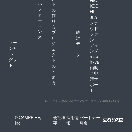
HIO
パ
ト
KOS
フ
の
HI
ォ
作
JFA
ー
り
クラ
マ
方
ウド
ン
プ
統
ファ
ス
ロ
計
ン
ソー
ジ
デ
ディ
シャ
ェ
ー
ング
ル
ク
タ
mac
グッ
ト
hi-ya
ド
の
補助
広
金申
め
請サ
方
ポー
ト
「QRコード」は株式会社デンソーウェーブの登録商標です。
© CAMPFIRE,
会社概
採用情
パートナー
Inc.
要
報
募集