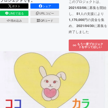
プロジェクトです。
このプロジェクトは、
ポスト
シェア
2021/03/08
に募集を開始
LINEで送る
URLコピー
し、
51
人の支援により
1,170,000
円の資金を集
埋め込み
QRコード
め、
2021/04/30
に募集を
終了しました
もう一度プロジェク
トをやってほしい