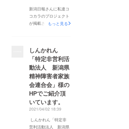
ざいます。
新潟日報さんに私達コ
コカラのプロジェクト
が掲載されました！大
もっと見る
変ありがたいことで、
嬉しいです。お陰様で
電話にてお問い合わせ
しんかれん
を頂くこともありまし
「特定非営利活
た。知って頂くことが
動法人 新潟県
大切ですからね。遠慮
なくお問い合わせ下さ
精神障害者家族
い。宜しくお願いしま
会連合会」様の
す。
HPでご紹介頂
いています。
2021/04/02 18:39
しんかれん「特定非
営利活動法人 新潟県