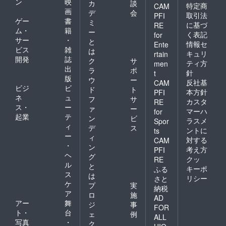
ン
映
カ
談
特定商
CAM
画
デ
会
取引法
PFI
ゲー
書
ミ
に基づ
RE
ム・
籍
ー
く表記
for
サー
・
と
情報セ
Ente
ビス
雑
は
キュリ
rtain
開発
誌
ク
サ
ティ方
men
出
ラ
ポ
針
t
版
ウ
ー
反社基
CAM
ビジ
ビ
ド
ト
本方針
PFI
ネ
ュ
フ
サ
カスタ
RE
ス・
ー
ァ
ー
マーハ
for
起業
テ
ン
ビ
ラスメ
Spor
ィ
デ
ス
ントに
ts
ー
ィ
対する
CAM
・
ン
考え方
PFI
ヘ
グ
クッ
RE
ル
と
キーポ
ふる
ス
は
リシー
さと
ケ
プ
実
納税
ア
ロ
施
AD
アー
舞
ジ
事
FOR
ト・
台
ェ
例
ALL
写真
・
ク