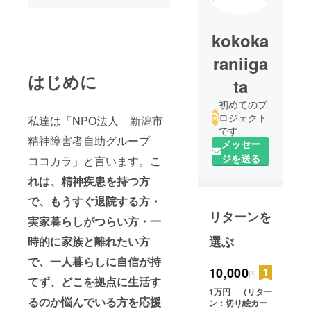
kokoka
raniiga
はじめに
ta
初めてのプ
ロジェクト
私達は「NPO法人 新潟市
です
精神障害者自助グループ
メッセー
ジを送る
ココカラ」と言います。
こ
れは、精神疾患を持つ方
で、もうすぐ退院する方・
リターンを
実家暮らしがつらい方・一
選ぶ
時的に家族と離れたい方
で、一人暮らしに自信が持
10,000
円
てず、どこを拠点に生活す
1万円 （リター
るのか悩んでいる方を応援
ン：切り絵カー