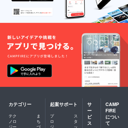
カテゴリー
起案サポート
サ
CAMP
ー
FIRE
テク
ま
プ
ス
ビ
につい
ノロ
ち
ロ
タ
ス
て
ジー
づ
ジ
ッ