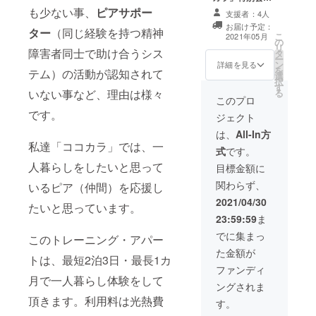
報・実録マン
も少ない事、
ピアサポー
支援者：4人
ガ・切り絵カー
お届け予定：
ド・レジンキー
ター
（同じ経験を持つ精神
こ
2021年05月
の
ホルダー）
リ
障害者同士で助け合うシス
タ
ー
ン
詳細を見る
を
テム）の活動が認知されて
選
択
す
る
いない事など、理由は様々
このプロ
です。
ジェクト
は、
All-In方
私達「ココカラ」では、一
式
です。
人暮らしをしたいと思って
目標金額に
関わらず、
いるピア（仲間）を応援し
2021/04/30
たいと思っています。
23:59:59
ま
でに集まっ
このトレーニング・アパー
た金額が
トは、最短2泊3日・最長1カ
ファンディ
月で一人暮らし体験をして
ングされま
頂きます。利用料は光熱費
す。