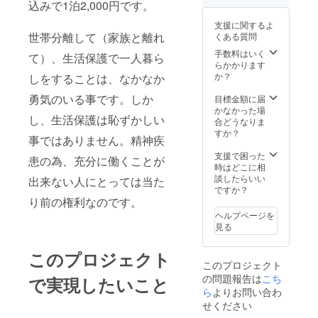
込みで1泊2,000円です。
支援に関するよ
世帯分離して（家族と離れ
くある質問
手数料はいく
て）、生活保護で一人暮ら
らかかります
か？
しをすることは、なかなか
勇気のいる事です。しか
目標金額に届
かなかった場
し、生活保護は恥ずかしい
合どうなりま
すか？
事ではありません。精神疾
支援で困った
患の為、充分に働くことが
時はどこに相
談したらいい
出来ない人にとっては当た
ですか？
り前の権利なのです。
ヘルプページを
見る
このプロジェクト
このプロジェクト
の問題報告は
こち
で実現したいこと
ら
よりお問い合わ
せください