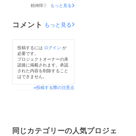
精神障害者家族会連合
もっと見る
会」様の江口会長から
お電話を頂き、HPへ
コメント
もっと見る
の掲載をお申し出下さ
いました。ありがとう
ございます。しんかれ
投稿するには
ログイン
が
ん｜特定非営利活動法
必要です。
人｜新潟県精神障害者
プロジェクトオーナーの承
認後に掲載されます。承認
家族会連合会
された内容を削除すること
(shinkaren.org) 精神障
はできません。
害当事者のみならず、
※投稿する際の注意点
ご家族も辛いです。こ
の一人暮らしプロジェ
クトが少しでもお役に
立てたら、とても嬉し
く思います。その為に
も頑張ります！！
同じカテゴリーの人気プロジェ