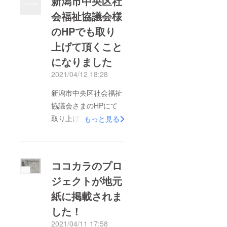
新潟市中央区社
会福祉協議会様
のHPでも取り
上げて頂くこと
になりました
2021/04/12 18:28
新潟市中央区社会福祉
協議会さまのHPにて
取り上げて頂くことに
もっと見る
なりました。「精神障
害者自助グループ コ
コカラがクラウドファ
ココカラのプロ
ンディングに取り組ん
ジェクトが地元
でいます - 新潟市中央
紙に掲載されま
区社会福祉協議会 」
niigatachuuouku-
した！
syakyo.jpありがとうご
2021/04/11 17:58