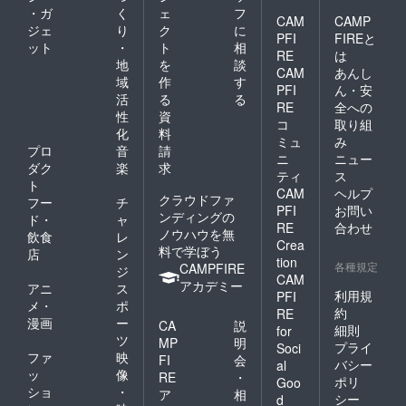
・ガ
く
ェ
フ
CAM
CAMP
ジェ
り
ク
に
PFI
FIREと
ット
・
ト
相
RE
は
地
を
談
CAM
あんし
域
作
す
PFI
ん・安
活
る
る
RE
全への
性
資
コ
取り組
化
料
ミュ
み
プロ
音
請
ニ
ニュー
ダク
楽
求
ティ
ス
ト
CAM
ヘルプ
クラウドファ
フー
チ
PFI
お問い
ンディングの
ド・
ャ
RE
合わせ
ノウハウを無
飲食
レ
Crea
料で学ぼう
店
ン
tion
各種規定
CAMPFIRE
ジ
CAM
アカデミー
アニ
ス
利用規
PFI
メ・
ポ
約
RE
漫画
ー
CA
説
細則
for
ツ
MP
明
プライ
Soci
ファ
映
FI
会
バシー
al
ッ
像
RE
・
ポリ
Goo
ショ
・
ア
相
シー
d