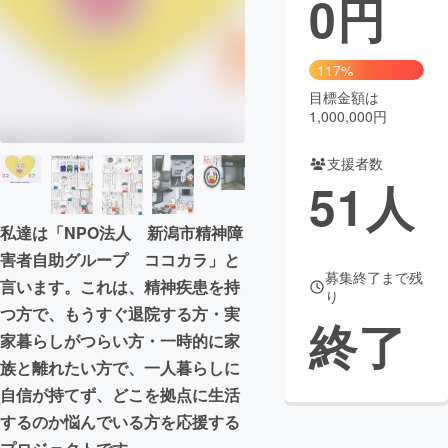
0
円
まちづくり・地域活性化
117%
目標金額は
CAMPFIRE for Social Good
CAMPFIRE Creation
1,000,000円
CAMPFIREふるさと納税
machi-ya
コミュニティ
支援者数
51
人
私達は「NPO法人 新潟市精神障
害者自助グループ ココカラ」と
募集終了まで残
言います。これは、精神疾患を持
り
つ方で、もうすぐ退院する方・実
終了
家暮らしがつらい方・一時的に家
族と離れたい方で、一人暮らしに
自信が持てず、どこを拠点に生活
するのか悩んでいる方を応援する