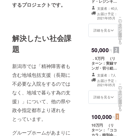
ド・レジンキー
するプロジェクトです。
ホルダー）
支援者：40人
お届け予定：
こ
2021年05月
の
リ
タ
ー
ン
詳細を見る
を
選
解決したい社会課
択
す
る
題
50,000
円
．5万円 （リ
ターン：実録マ
新潟市では「精神障害者も
ンガ・切り絵
カード・レジン
含む地域包括支援（長期に
支援者：7人
キーホルダー）
お届け予定：
不必要な入院をするのでは
こ
2021年05月
の
リ
なく、地域で暮らす為の支
タ
ー
ン
詳細を見る
を
援）」について、他の県や
選
択
す
る
政令指定都市より遅れを
100,000
円
とっています。
10万円 （リ
ターン：「ココ
グループホームがあまりに
カラ」特別会