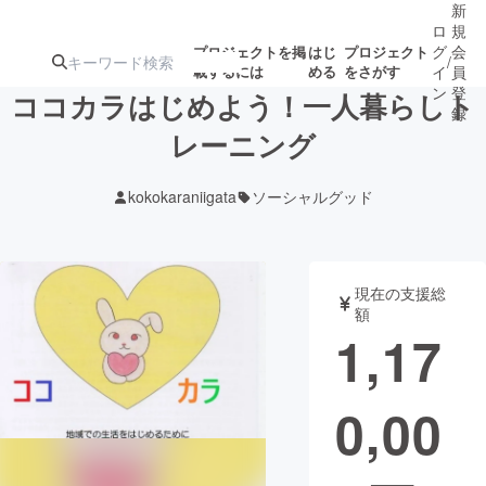
新
ロ
規
グ
会
プロジェクトを掲
はじ
プロジェクト
/
載するには
める
をさがす
イ
員
ン
登
ココカラはじめよう！一人暮らしト
録
レーニング
人気のプロ
注目のリ
注目の新着プロ
募集終了が近いプ
もうすぐ公開
kokokaraniigata
ソーシャルグッド
ジェクト
ターン
ジェクト
ロジェクト
されます
アート・写真
音楽
現在の支援総
額
1,17
テクノロジー・ガジェット
ゲーム・サ
0,00
映像・映画
書籍・雑誌
ビジネス・起業
チャレンジ