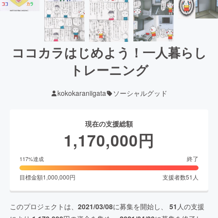
ココカラはじめよう！一人暮らし
トレーニング
kokokaraniigata
ソーシャルグッド
現在の支援総額
1,170,000
円
終了
117
%達成
目標金額
1,000,000
円
支援者数
51
人
このプロジェクトは、
2021/03/08
に募集を開始し、
51
人の支援