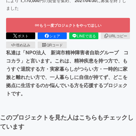
により
1,170,000
円の資金を集め、
2021/04/30
に募集を終了し
ました
もう一度プロジェクトをやってほしい
ポスト
シェア
LINEで送る
URLコピー
埋め込み
QRコード
私達は「NPO法人 新潟市精神障害者自助グループ コ
コカラ」と言います。これは、精神疾患を持つ方で、も
うすぐ退院する方・実家暮らしがつらい方・一時的に家
族と離れたい方で、一人暮らしに自信が持てず、どこを
拠点に生活するのか悩んでいる方を応援するプロジェク
トです。
このプロジェクトを見た人はこちらもチェックし
ています