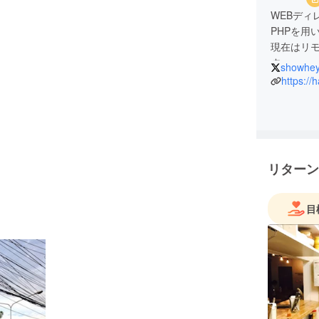
WEBディ
PHPを用い
現在はリ
す。
showhey
https://
リターン
目