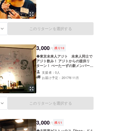
の仕事、プログラミングについてな
ど、質問があれば何でもお答えしま
す！「こんなサービスどうでしょ
う？」という相談も歓迎です^^ ま
たイベント中にこのリターンの支援
画面を見せると、ビール・カクテ
このリターンを選択する
る
ル・ワイン・果実酒・焼酎・ソフト
ドリンクの中からお好きなものを１
杯無料で頼めます！！ 開催日：12
月初旬を予定しています。開催日が
3,000
決定しましたら個別にお知らせいた
円
残り
10
します！ 場所：東京都杉並区阿佐谷
◆東京未来人アジト 未来人同士で
南1-33-5 2F 『Cafe & Bar
アジト飲み！ アジトからの提供リ
PATERS』 ※遠方だけど話してみた
ターン！ ぺーたーずの新メンバー、
い！という方は『大滝への何でも相
ユウキちゃんが運営するシェアハウ
談権』のリターンをご覧ください。
支援者：0人
ス【東京未来人アジト】。 20代の
お届け予定：2017年11月
熱い若者ばかりが集まるこのシェア
ハウスの『アジト飲み』に参加でき
ます٩( ᐛ )و 阿佐ヶ谷・高円寺付近で
シェアハウスを探しておられる方、
特に「住人同士で高めあえるような
熱い家」を探している方にはぴった
このリターンを選択する
る
りです！ 若くて行動力のある未来人
が集うシェアハウスで、夢を語り合
うひと時をどうぞ！ 【アジト
3,000
Facebook：
円
残り
1
https://www.facebook.com/Tokyo
◆古民家ゲストハウス『jicca』ドミ
MiraijinAjito/】 ◆開催日：