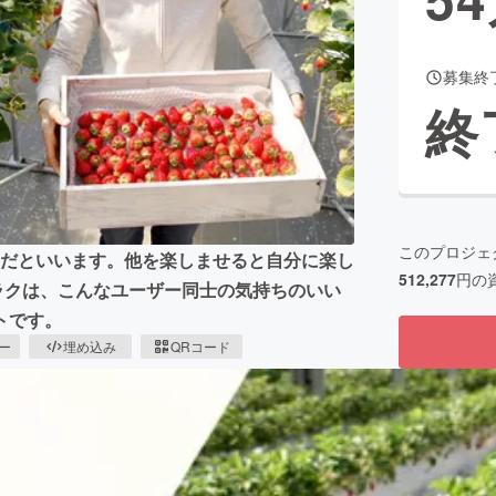
募集終
CAMPFIRE for Social Good
CAMPFIRE Creation
終
CAMPFIREふるさと納税
machi-ya
コミュニティ
このプロジェ
とだといいます。他を楽しませると自分に楽し
512,277
円の
ラクは、こんなユーザー同士の気持ちのいい
トです。
ピー
埋め込み
QRコード