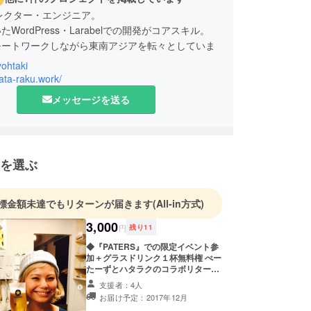
レクター・エンジニア。
たWordPress・Larabelでの開発がコアスキル。
モートワークしながら東南アジアを転々としていま
ohtaki
hata-raku.work/
メッセージを送る
を選ぶ
標金額未達でもリターンが届きます
(All-in方式)
3,000
円
残り
11
◆『PATERS』での限定イベント参
加＋グラスドリンク１杯無料権 ぺー
たーずとハタラクのコラボリター
ン！ ハタラク企画者、大滝昇平と
支援者：4人
ぺーたーずメンバーとPATERSで飲
お届け予定：2017年12月
めます！ハタラクの制作秘話、普段