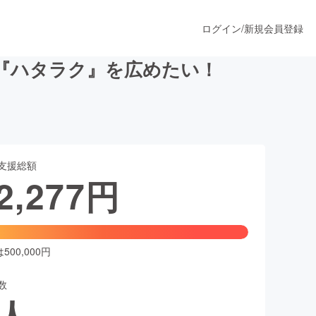
ログイン
/
新規会員登録
『ハタラク』を広めたい！
うすぐ公開されます
支援総額
プロダクト
2,277
円
ファッション
スポーツ
00,000円
数
ア
ソーシャルグッド
人