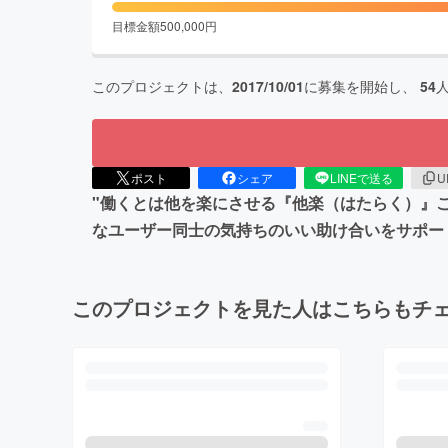
目標金額
500,000
円
このプロジェクトは、
2017/10/01
に募集を開始し、
54
ポスト
シェア
LINEで送る
U
"働くとは他を楽にさせる『他楽（はたらく）』
なユーザー同士の気持ちのいい助け合いをサポー
このプロジェクトを見た人はこちらもチ