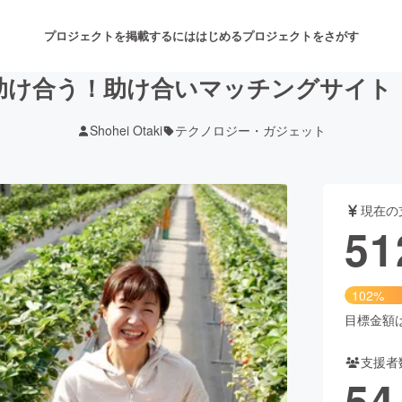
プロジェクトを掲載するには
はじめる
プロジェクトをさがす
助け合う！助け合いマッチングサイト
Shohei Otaki
テクノロジー・ガジェット
注目のリターン
注目の新着プロジェクト
募集終了が近いプロジェクト
も
現在の
音楽
舞台・パフォーマンス
51
ゲーム・サービス開発
フード・飲食店
102%
書籍・雑誌出版
アニメ・漫画
目標金額は5
支援者
チャレンジ
ビューティー・ヘルスケ
54