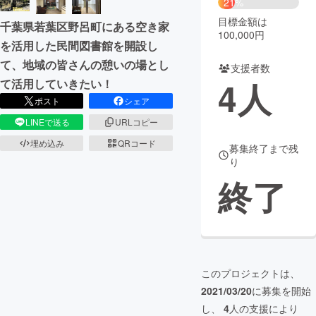
21%
目標金額は
千葉県若葉区野呂町にある空き家
まちづくり・地域活性化
100,000円
を活用した民間図書館を開設し
て、地域の皆さんの憩いの場とし
支援者数
CAMPFIRE for Social Good
CAMPFIRE Creation
4
人
て活用していきたい！
CAMPFIREふるさと納税
machi-ya
コミュニティ
ポスト
シェア
LINEで送る
URLコピー
埋め込み
QRコード
募集終了まで残
り
終了
このプロジェクトは、
2021/03/20
に募集を開始
し、
4
人の支援により