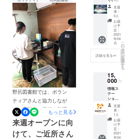
だきたいと思います。皆様
に、文化の
しま
持っていれば、本と会員証
支援
がもっと快適に、過ごして
す。 支
創造と経済
者：
援者と
のバーコードをスキャンす
0人
いただくために、看板の設
の自立を目
して、
お届
るだけで、簡単に貸出・返
指し続ける
HPにお
け予
置や天井の黒カビをきれい
名前と
定：
こと」で
却を行うことができます。
コメン
2021
にしたいと思っております
す。
年04
トを掲
こ
月
ので、残り11日ではありま
載させ
まちづくり
の
リ
ていた
タ
の主体は
すが、引き続きご支援また
ー
だきま
ン
詳細を見る
を
【そこに住
す。 ※
選
は拡散いていただけると嬉
択
備考欄
す
む人々】で
る
に掲載
しいです。
あり、【街
15,
したい
に対する誇
お名前
000
円
の記入
りや愛情】
情報ス
をお願
野呂図書館では、ボラン
があり、
テー
いいた
ション
しま
【風土や歴
ティアさんと協力しなが
の正会
す、
支援
史】を資源
員にな
ら、寄贈本の登録や整理を
者：
もっと見る
として活か
れるプ
1人
行っております。昨日は、
ランで
来週オープンに向
しながら、
お届
す。 ・
け予
春休みということもあり学
【文化と経
月１
定：
けて、ご近所さん
回、情
2021
済の持続的
生ボランティアさんが５名
年04
報ス