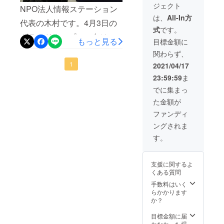
ジェクト
のホー
NPO法人情報ステーション
ムペー
は、
All-In方
代表の木村です。4月3日の
ジはも
式
です。
ちろ
グランドオープンに向け
ん、看
もっと見る
目標金額に
板、メ
て、日々着々と準備をして
関わらず、
ディア
等に掲
おります。昨日は、野呂団
1
2021/04/17
載され
23:59:59
ま
地のご近所の方々にご挨拶
た際に
つけて
でに集まっ
回りを行いました。ご年配
いただ
た金額が
いたお
のご夫婦の方々や、小さい
名前が
ファンディ
露出さ
お子さんがおられる家族世
ングされま
れま
帯の方々までいらっしゃ
す。 ※
す。
ネーミ
り、皆様とても良い方々で
ングラ
イツの
した。少しでも早く地域に
支援に関するよ
有効期
くある質問
間は１
馴染み愛されるような図書
年間で
手数料はいく
館にしたいなあと思いま
す。 ※
らかかります
お打ち
か？
す。ご近所の、和菓子屋さ
合わせ
にてお
目標金額に届
ん「菓司庵 いずみ野」さん
名前の
かなかった場