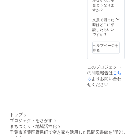
決定が
には、ポスターを貼ってい
合どうなりま
できれ
すか？
ただきました。いずみ野さ
ばと思
いま
支援で困った
んで販売しているお菓子は
す。
時はどこに相
談したらいい
どれも美味しく、野呂に行
ですか？
くときはいつも買ってしま
ヘルプページを
います。野呂町にお越しの
見る
際はぜひ寄ってみて下さ
い。
このプロジェクト
の問題報告は
こち
ら
よりお問い合わ
せください
トップ
>
プロジェクトをさがす
>
まちづくり・地域活性化
>
千葉市若葉区野呂町で空き家を活用した民間図書館を開設し