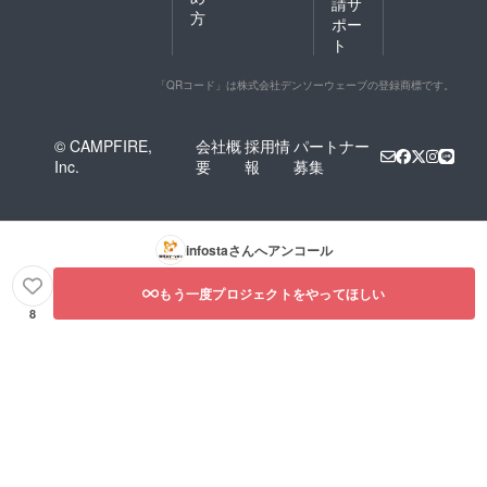
請サ
方
ポー
ト
「QRコード」は株式会社デンソーウェーブの登録商標です。
© CAMPFIRE,
会社概
採用情
パートナー
Inc.
要
報
募集
infosta
さんへアンコール
もう一度プロジェクトをやってほしい
8