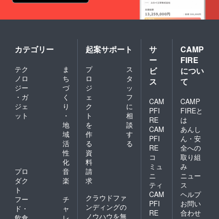
カテゴリー
起案サポート
サ
CAMP
ー
FIRE
テク
ま
プ
ス
ビ
につい
ノロ
ち
ロ
タ
ス
て
ジー
づ
ジ
ッ
・ガ
く
ェ
フ
CAM
CAMP
ジェ
り
ク
に
PFI
FIREと
ット
・
ト
相
RE
は
地
を
談
CAM
あんし
域
作
す
PFI
ん・安
活
る
る
RE
全への
性
資
コ
取り組
化
料
ミュ
み
プロ
音
請
ニ
ニュー
ダク
楽
求
ティ
ス
ト
CAM
ヘルプ
クラウドファ
フー
チ
PFI
お問い
ンディングの
ド・
ャ
RE
合わせ
ノウハウを無
飲食
レ