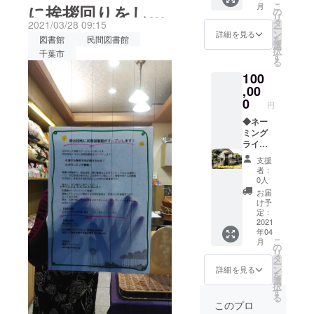
発展】を目
こ
月
に挨拶回りをして
テー
ほど参加してくれました。
の
リ
的としてい
ション
タ
2021/03/28 09:15
ー
学校の課題でお友達同士で
から会
きました
ン
ます。
詳細を見る
を
図書館
民間図書館
員向け
選
来ており、わいわい楽しみ
択
千葉市
のレ
す
る
ターを
ながら活動してくれていま
100
お送り
しま
す。図書館がオープンすれ
,00
す。 ・
0
円
ば、ここに地域住民の方も
総会で
議決権
◆ネー
加わり、さらに賑やかにな
が付与
ミング
されま
ライツ
ることと思うので、オープ
す ※ 正
プラン
支援
会員の
今回新
ンが待ち遠しいです。
者：
詳細に
しく開
0人
ついて
設する
お届
は、情
民間図
け予
報ス
書館に
定：
テー
好きな
2021
年04
ション
名前を
こ
月
の定款
つけて
の
リ
を御覧
いただ
タ
ー
くださ
きま
ン
詳細を見る
を
い。
す。 情
選
択
報ス
す
る
テー
このプロ
ション