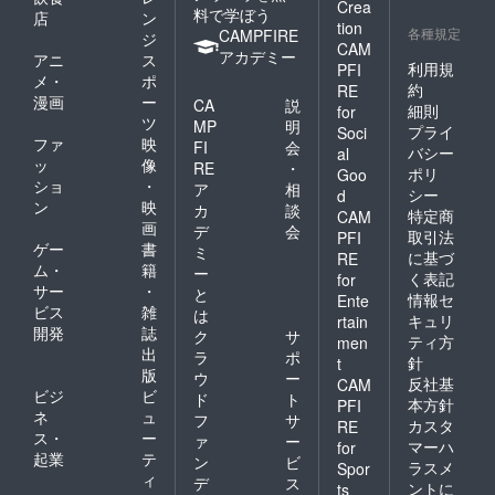
Crea
料で学ぼう
店
ン
tion
各種規定
CAMPFIRE
ジ
CAM
アカデミー
アニ
ス
利用規
PFI
メ・
ポ
約
RE
漫画
ー
CA
説
細則
for
ツ
MP
明
プライ
Soci
ファ
映
FI
会
バシー
al
ッ
像
RE
・
ポリ
Goo
ショ
・
ア
相
シー
d
ン
映
カ
談
特定商
CAM
画
デ
会
取引法
PFI
ゲー
書
ミ
に基づ
RE
ム・
籍
ー
く表記
for
サー
・
と
情報セ
Ente
ビス
雑
は
キュリ
rtain
開発
誌
ク
サ
ティ方
men
出
ラ
ポ
針
t
版
ウ
ー
反社基
CAM
ビジ
ビ
ド
ト
本方針
PFI
ネ
ュ
フ
サ
カスタ
RE
ス・
ー
ァ
ー
マーハ
for
起業
テ
ン
ビ
ラスメ
Spor
ィ
デ
ス
ントに
ts