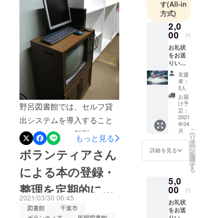
れました。最初に来てくだ
す
(All-in
市・地域・
方式)
さったのは、近所に住むマ
まちが活性
2,0
マさんと２人のお子さん
化される事
00
円
で、さっそく絵本を借りて
により、日
お礼状
本全体を元
いきました。また、お隣の
をお送
りいた
気にしたい
方や、本好きの方などもい
しま
という想い
支援
す。
者：
らしてくれて、終始賑やか
で活動をし
3人
な感じでオープン当日を終
ています。
お届
け予
野呂図書館では、セルフ貸
えることができました。ク
定：
私たちが考
2021
出システムを導入すること
ラウドファンディングで
年04
えるまちづ
こ
月
になりました。新型コロナ
の
ネーミングライツが決まる
もっと見る
リ
くりとは、
タ
ー
ウイルス対策ということも
「そこに住
までは、仮称で「野呂団地
ン
ボランティアさん
詳細を見る
を
選
あり、スタッフと利用者が
む人々が、
択
あおぞら図書館」と名付
す
による本の登録・
る
自分の街に
できるだけ直接接触しない
け、玄関入ってすぐに本棚
5,0
対して誇り
整理を定期的に
ように工夫しております。
00
を置いてあるので、青空を
円
と愛着を持
2021/03/30 06:45
会員証は発行して頂く必要
お礼状
ち、風土や
行っております
感じながら本を選んでいた
図書館
千葉市
をお送
歴史を元
はありますが、会員証さえ
りいた
ボランティア
民間図書館