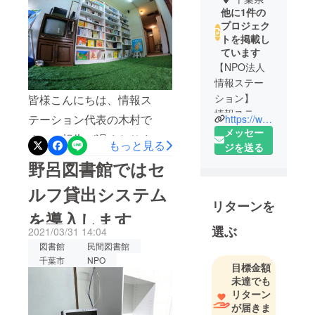
他に1件の
プロジェク
トを掲載し
ています
【NPO法人
情報ステー
ション】
皆様こんにちは、情報ス
情報ステー
テーション代表の木村で
https://www.infosta.org/
ションは、
メッセー
す。ご報告が遅くなりまし
もっと見る
まちづくり
ジを送る
たが、4/3に無事に図書館
の団体で
野呂図書館ではセ
す。私たち
オープンいたしました。床
ルフ貸出システム
はこのまち
に人工芝を張り、本棚に本
リターンを
づくりの同
を導入します
が入ったことによって、一
義語として
選ぶ
2021/03/31 14:04
気に図書館っぽくなったよ
地域活性と
図書館
民間図書館
いう言葉も
うな気がします。オープン
千葉市
NPO
目標金額
使っていま
当日は、天気もよく、近隣
未達でも
すが、
リターン
の方々が多く遊びに来てく
私たちは日
が届きま
本中の各都