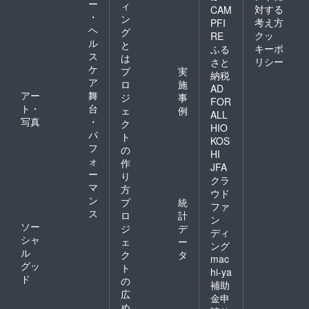
ー
ィ
対する
CAM
・
ン
考え方
PFI
ヘ
グ
クッ
RE
ル
と
キーポ
ふる
ス
は
リシー
さと
ケ
プ
実
納税
ア
ロ
施
AD
アー
舞
ジ
事
FOR
ト・
台
ェ
例
ALL
写真
・
ク
HIO
パ
ト
KOS
フ
の
HI
ォ
作
JFA
ー
り
クラ
マ
方
ウド
ン
プ
統
ファ
ス
ロ
計
ン
ソー
ジ
デ
ディ
シャ
ェ
ー
ング
ル
ク
タ
mac
グッ
ト
hi-ya
ド
の
補助
広
金申
め