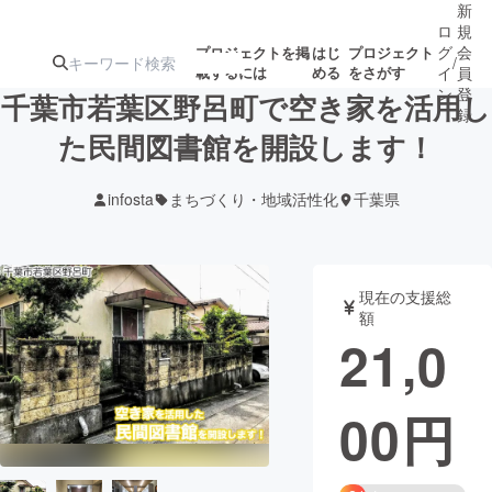
新
ロ
規
グ
会
プロジェクトを掲
はじ
プロジェクト
/
載するには
める
をさがす
イ
員
ン
登
千葉市若葉区野呂町で空き家を活用し
録
た民間図書館を開設します！
人気のプロ
注目のリ
注目の新着プロ
募集終了が近いプ
もうすぐ公開
infosta
まちづくり・地域活性化
千葉県
ジェクト
ターン
ジェクト
ロジェクト
されます
アート・写真
音楽
現在の支援総
額
21,0
テクノロジー・ガジェット
ゲーム・サ
00
円
映像・映画
書籍・雑誌
ビジネス・起業
チャレンジ