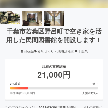
千葉市若葉区野呂町で空き家を活
用した民間図書館を開設します！
infosta
まちづくり・地域活性化
千葉県
現在の支援総額
21,000
円
終了
21
%達成
目標金額
100,000
円
支援者数
4
人
このプロジェクトは、
2021/03/20
に募集を開始し、
4
人の支援に