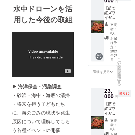
000
円
用いた
お届け
水中ドローンを活
【茹で
だける
予定日
紅ズワ
「手ぶ
を2021
用した今後の取組
イガニ
らプラ
年7月に
枚５入
ン」で
してお
支援
り】全
す。 山
ります
者：
体(裏表
陰の釣
が、天
0人
とも)が
りを知
候に
お届
鮮やか
り尽く
よって
け予
な紅色
した船
定：
は捕れ
が特徴
2021
長が豊
ない場
年07
の「紅
富な経
合もあ
こ
月
ずわい
験でレ
の
りま
リ
がに」
ク
タ
す。お
ー
味の特
チャー
ン
届け予
詳細を見る
を
徴は、
してく
選
定日を
択
身の繊
れるの
す
前後す
る
維が細
で初心
▶ 海洋保全・汚染調査
る可能
23,
くデリ
者の方
性があ
残り30
・
砂浜・海中・海底の清掃
ケート
000
から上
ります
円
な味わ
級者の
ので、
・将来を担う子どもたち
【茹で
いで、
方まで
予めご
紅ズワ
みずみ
安心し
了承く
に、海のごみの現状や発生
イガニ
ずしさ
て楽し
ださ
10枚入
の中に
めま
い。
支援
原因について理解してもら
り】 全
甘みが
す。
者：
体(裏表
ありま
0人
う各種イベントの開催
とも)が
す。粗
お届