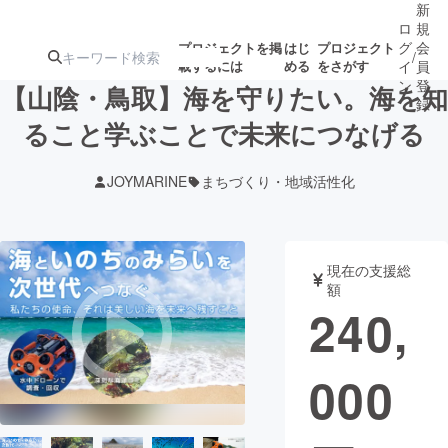
新
ロ
規
グ
会
プロジェクトを掲
はじ
プロジェクト
/
載するには
める
をさがす
イ
員
ン
登
【山陰・鳥取】海を守りたい。海を知
録
ること学ぶことで未来につなげる
人気のプロ
注目のリ
注目の新着プロ
募集終了が近いプ
もうすぐ公開
JOYMARINE
まちづくり・地域活性化
ジェクト
ターン
ジェクト
ロジェクト
されます
アート・写真
音楽
現在の支援総
額
240,
テクノロジー・ガジェット
ゲーム・サ
000
映像・映画
書籍・雑誌
ビジネス・起業
チャレンジ