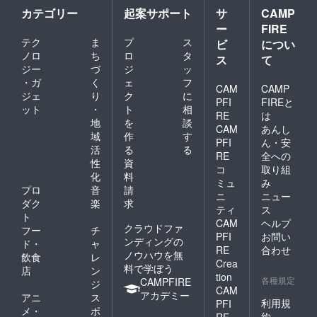
カテゴリー
起案サポート
サ
CAMP
ー
FIRE
テク
ま
プ
ス
ビ
につい
ノロ
ち
ロ
タ
ス
て
ジー
づ
ジ
ッ
・ガ
く
ェ
フ
CAM
CAMP
ジェ
り
ク
に
PFI
FIREと
ット
・
ト
相
RE
は
地
を
談
CAM
あんし
域
作
す
PFI
ん・安
活
る
る
RE
全への
性
資
コ
取り組
化
料
ミュ
み
プロ
音
請
ニ
ニュー
ダク
楽
求
ティ
ス
ト
CAM
ヘルプ
クラウドファ
フー
チ
PFI
お問い
ンディングの
ド・
ャ
RE
合わせ
ノウハウを無
飲食
レ
Crea
料で学ぼう
店
ン
tion
各種規定
CAMPFIRE
ジ
CAM
アカデミー
アニ
ス
利用規
PFI
メ・
ポ
約
RE