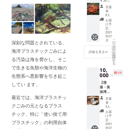
メージ
袋詰め
３枚入
です。
までを
支援
り】全
どの鮮
一つ一
者：
体(裏表
魚が届
つ丁寧
8人
とも)が
くのか
に人の
お届
鮮やか
お楽し
手と目
け予
な紅色
みにお
定：
を使う
が特徴
2021
待ちく
ことで
年07
の「紅
ださ
安心安
こ
月
ずわい
深刻な問題とされている、
い。 ※
の
全な食
リ
がに」
お届け
タ
材をお
ー
海洋プラスチックごみによ
味の特
予定日
ン
届けい
詳細を見る
を
徴は、
を2021
選
たしま
択
る汚染は海を脅かし、そこ
身の繊
年7月に
す
す。
る
維が細
してお
で生きる魚類や海洋生物の
10,
くデリ
ります
残り5
ケート
000
が、天
生態系へ悪影響を引き起こ
円
な味わ
候に
【境
いで、
よって
してい ます。
港・美
みずみ
は捕れ
保湾鮮
ずしさ
ない場
魚アラ
最近では、海洋プラスチッ
の中に
合もあ
支援
カルト
甘みが
りま
者：
クごみの元となるプラス
5kg以
ありま
す。お
5人
上】
す。粗
届け予
お届
チック、特に「使い捨て用
【境
塩で茹
定日を
け予
港・美
でてあ
定：
前後す
プラスチック」の利用自体
保湾鮮
2021
ります
る可能
年07
魚アラ
のでそ