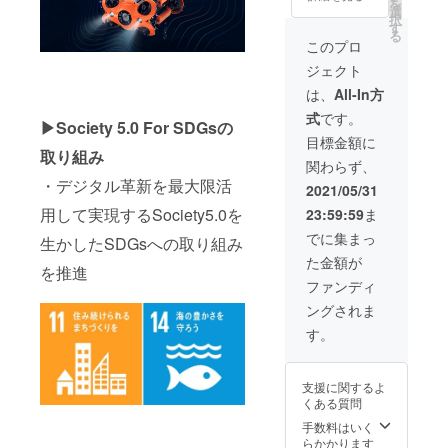
を
と、旨
たい場
ますぐ
選
択
みが
所、や
に食べ
す
る
あって
りたい
られま
このプロ
非常に
ことを
す。
ジェクト
美味し
リクエ
く頂け
ストし
は、
All-In方
ます。
てくだ
式
です。
もちろ
さい。
▶Society 5.0 For SDGsの
んかに
（ご要
目標金額に
みそも
望にお
取り組み
関わらず、
たっぷ
応えで
・デジタル革新を最大限活
りと詰
きない
2021/05/31
まって
場合も
用して実現するSociety5.0を
23:59:59
ま
ます。
ござい
本品は
ます。
でに集まっ
生かしたSDGsへの取り組み
浜茹で
ご相談
た金額が
してあ
くださ
を推進
ります
い。）
ファンディ
ので、
ングされま
そのま
ますぐ
す。
に食べ
られま
す。
支援に関するよ
くある質問
手数料はいく
らかかります