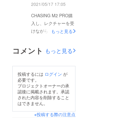
2021/05/17 17:05
します。
CHASING M2 PRO購
入し、レクチャーを受
けながら初めてのド
もっと見る
ローン撮影です。今
後、山陰の海を調査
コメント
もっと見る
し、海を守る活動をし
ていきます。応援、よ
ろしくお願いしま
投稿するには
ログイン
が
す！！
必要です。
プロジェクトオーナーの承
認後に掲載されます。承認
された内容を削除すること
はできません。
※投稿する際の注意点