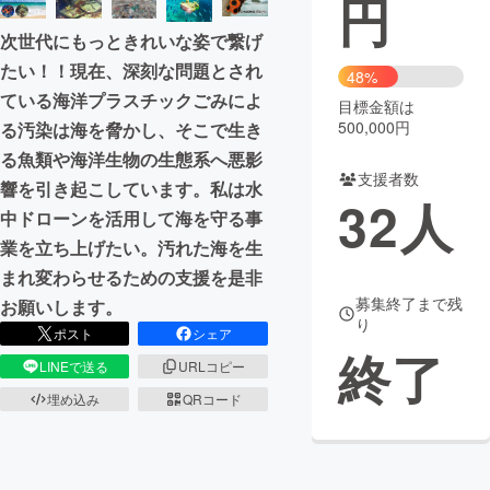
円
次世代にもっときれいな姿で繋げ
まちづくり・地域活性化
たい！！現在、深刻な問題とされ
48%
ている海洋プラスチックごみによ
目標金額は
CAMPFIRE for Social Good
CAMPFIRE Creation
500,000円
る汚染は海を脅かし、そこで生き
CAMPFIREふるさと納税
machi-ya
コミュニティ
る魚類や海洋生物の生態系へ悪影
支援者数
響を引き起こしています。私は水
32
人
中ドローンを活用して海を守る事
業を立ち上げたい。汚れた海を生
まれ変わらせるための支援を是非
募集終了まで残
お願いします。
り
ポスト
シェア
終了
LINEで送る
URLコピー
埋め込み
QRコード