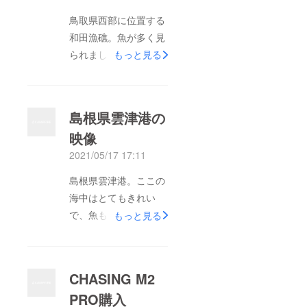
鳥取県西部に位置する
和田漁礁。魚が多く見
られました。山陰の
もっと見る
様々な場所へ行き、映
像に残し、みなさんに
現状を報告していきた
島根県雲津港の
いと思います。今後も
映像
応援をよろしくお願い
2021/05/17 17:11
します。
島根県雲津港。ここの
海中はとてもきれい
で、魚も元気に泳いで
もっと見る
いる様子が撮れまし
た！きれいな海が保て
るよう、JOYMARINE
CHASING M2
は活動していきます。
PRO購入
応援、よろしくお願い