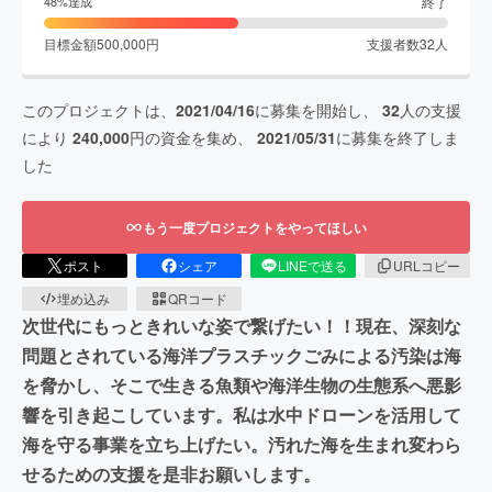
終了
48
%達成
目標金額
500,000
円
支援者数
32
人
このプロジェクトは、
2021/04/16
に募集を開始し、
32
人の支援
により
240,000
円の資金を集め、
2021/05/31
に募集を終了しま
した
もう一度プロジェクトをやってほしい
ポスト
シェア
LINEで送る
URLコピー
埋め込み
QRコード
次世代にもっときれいな姿で繋げたい！！現在、深刻な
問題とされている海洋プラスチックごみによる汚染は海
を脅かし、そこで生きる魚類や海洋生物の生態系へ悪影
響を引き起こしています。私は水中ドローンを活用して
海を守る事業を立ち上げたい。汚れた海を生まれ変わら
せるための支援を是非お願いします。