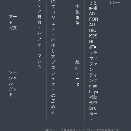
は
リシー
さと
ケ
プ
実
納税
ア
ロ
施
AD
アー
舞
ジ
事
FOR
ト・
台
ェ
例
ALL
写真
・
ク
HIO
パ
ト
KOS
フ
の
HI
ォ
作
JFA
ー
り
クラ
マ
方
ウド
ン
プ
統
ファ
ス
ロ
計
ン
ソー
ジ
デ
ディ
シャ
ェ
ー
ング
ル
ク
タ
mac
グッ
ト
hi-ya
ド
の
補助
広
金申
め
請サ
方
ポー
ト
「QRコード」は株式会社デンソーウェーブの登録商標です。