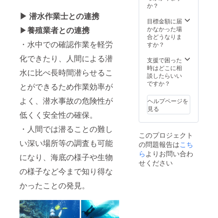
か？
▶ 潜水作業士との連携
目標金額に届
▶
養殖業者との連携
かなかった場
合どうなりま
・水中での確認作業を軽労
すか？
化できたり、人間による潜
支援で困った
時はどこに相
水に比べ長時間潜らせるこ
談したらいい
ですか？
とができるため作業効率が
よく、潜水事故の危険性が
ヘルプページを
見る
低くく安全性の確保。
・人間では潜ることの難し
このプロジェクト
い深い場所等の調査も可能
の問題報告は
こち
ら
よりお問い合わ
になり、海底の様子や生物
せください
の様子など今まで知り得な
かったことの発見。