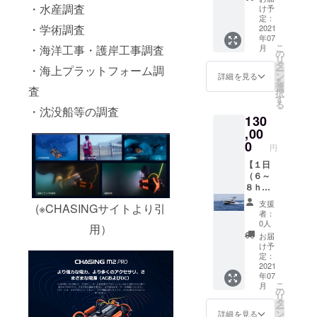
鮮やか
塩で茹
・水産調査
け予
な紅色
でてあ
定：
・学術調査
が特徴
2021
ります
年07
の「紅
のでそ
こ
月
・海洋工事・護岸工事調査
ずわい
のまま
の
リ
がに」
豪快に
タ
・海上プラットフォーム調
ー
味の特
かぶり
ン
詳細を見る
を
徴は、
つく
選
査
択
身の繊
と、旨
す
る
維が細
みが
・沈没船等の調査
130
くデリ
あって
ケート
,00
非常に
な味わ
美味し
0
円
いで、
く頂け
みずみ
【１日
ます。
ずしさ
（６～
もちろ
の中に
８ｈ）
んかに
甘みが
チャー
みそも
支援
(※CHASINGサイトより引
ありま
ター】
たっぷ
者：
す。粗
フィッ
りと詰
0人
用）
塩で茹
シング
まって
お届
でてあ
ボート
ます。
け予
ります
YAMAH
本品は
定：
のでそ
A DER
2021
浜茹で
年07
のまま
を
してあ
こ
月
豪快に
チャー
ります
の
リ
かぶり
ターし
ので、
タ
ー
つく
て行き
そのま
ン
詳細を見る