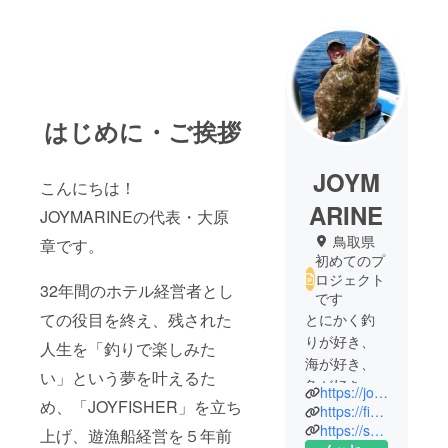
はじめに・ご挨拶
JOYM
こんにちは！
ARINE
JOYMARINEの代表・大原
鳥取県
章です。
初めてのプ
ロジェクト
32年間のホテル経営者とし
です
ての役目を終え、残された
とにかく釣
りが好き、
人生を「釣りで楽しみた
海が好き、
い」という夢を叶えるた
魚が好き、
https://joy-marine.jp/
め、「JOYFISHER」を立ち
自然が好
https://fisher.joy-marine.jp/
https://sanin-campingcar.com/
上げ、遊漁船経営を５年前