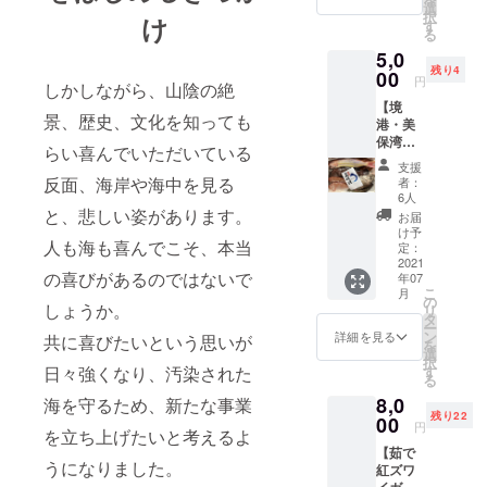
大山の
色：絵
選
択
け
伏流水
柄（画
す
る
で育っ
像のイ
5,0
た新鮮
メー
残り4
なきの
00
ジ） ・
円
しかしながら、山陰の絶
こで
生産
【境
す。ミ
国：日
景、歴史、文化を知っても
港・美
ネラル
本 ※マ
保湾鮮
豊富な
スクの
らい喜んでいただいている
魚アラ
天然水
柄は画
支援
カルト
をたっ
像とは
反面、海岸や海中を見る
者：
3kg以
ぷり吸
異なる
6人
上】境
と、悲しい姿があります。
い上
場合が
お届
港・美
げ、こ
ありま
け予
人も海も喜んでこそ、本当
保湾で
れが栄
定：
す。
捕れた
2021
養分と
の喜びがあるのではないで
年07
新鮮な
なり、
こ
月
鮮魚を
プリッ
の
しょうか。
リ
直送し
プリに
タ
ー
ます。
成長し
ン
詳細を見る
共に喜びたいという思いが
を
時期や
たきの
選
択
日によ
こで
日々強くなり、汚染された
す
る
り捕れ
す。完
8,0
海を守るため、新たな事業
る鮮魚
全無農
残り22
は異な
00
薬で栽
円
を立ち上げたいと考えるよ
りま
培さ
【茹で
す。画
れ、収
うになりました。
紅ズワ
像はイ
穫から
イガニ