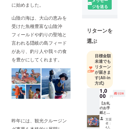
メッセー
に始めました。
ジを送る
山陰の海は、大山の恵みを
受けた魚種豊富な山陰沖
リターンを
フィールドや釣りの聖地と
選ぶ
言われる隠岐の島フィード
があり、釣り人や我々の食
目標金額
を豊かにしてくれます。
未達でも
リターン
が届きま
す
(All-in
方式)
1,0
残り26
00
円
【お礼
のお手
紙と
JOYMA
支援
昨年には、観光クルージン
RINEオ
者：
リジナ
4人
グ事業を本格的に展開し、