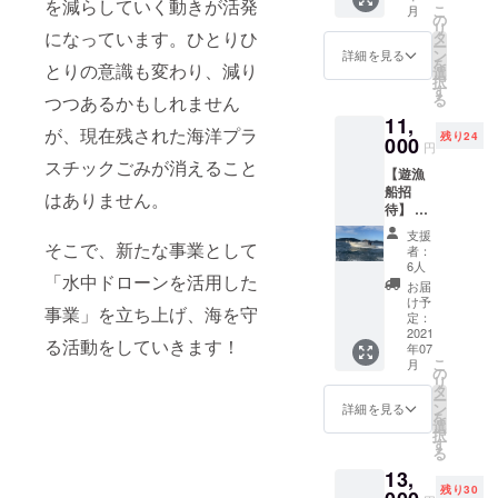
性があ
を減らしていく動きが活発
こ
月
カルト
のまま
の
ります
リ
3kg以
豪快に
になっています。ひとりひ
タ
ので、
ー
上】境
かぶり
ン
予めご
詳細を見る
を
とりの意識も変わり、減り
港・美
つく
選
了承く
択
保湾で
と、旨
す
ださ
る
つつあるかもしれません
捕れた
みが
い。
11,
新鮮な
あって
が、現在残された海洋プラ
残り24
鮮魚を
000
非常に
円
直送し
美味し
スチックごみが消えること
【遊漁
ます。
く頂け
船招
時期や
ます。
はありません。
待】 内
日によ
もちろ
容：日
り捕れ
んかに
支援
時は支
る鮮魚
そこで、新たな事業として
みそも
者：
援者様
は異な
たっぷ
6人
「水中ドローンを活用した
と相談
りま
りと詰
お届
して決
す。画
まって
け予
事業」を立ち上げ、海を守
めま
像はイ
定：
ます。
す。所
2021
メージ
本品は
る活動をしていきます！
年07
要時間
です。
浜茹で
こ
月
は約７
どの鮮
の
してあ
リ
時間程
魚が届
タ
ります
ー
度。初
くのか
ン
ので、
詳細を見る
を
心者の
お楽し
選
そのま
択
方や道
みにお
す
ますぐ
る
具がな
待ちく
に食べ
13,
い方で
ださ
られま
残り30
もご利
い。 ※
す。