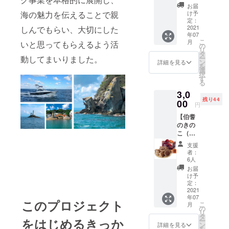
ルマス
お届
ク1枚】
海の魅力を伝えることで親
け予
海を連
定：
想する
2021
しんでもらい、大切にした
年07
柄がモ
こ
月
いと思ってもらえるよう活
チーフ
の
リ
の手作
タ
動してまいりました。
ー
りオリ
ン
詳細を見る
を
ジナル
選
択
マスク
す
る
です。
3,0
オリジ
残り44
ナルマ
00
円
スクに
【伯耆
ついて
のきの
・材
こ（椎
質：
茸・木
表
支援
耳）
シーチ
者：
セッ
ング
6人
ト】
裏
お届
セット
ローン
け予
内容：
綿 ・サ
定：
椎茸1
2021
イズ L
年07
㎏ 木
相当
このプロジェクト
こ
月
耳750g
（縦13
の
リ
完全無
㎝×横11
タ
をはじめるきっか
ー
農薬！
㎝） ・
ン
詳細を見る
を