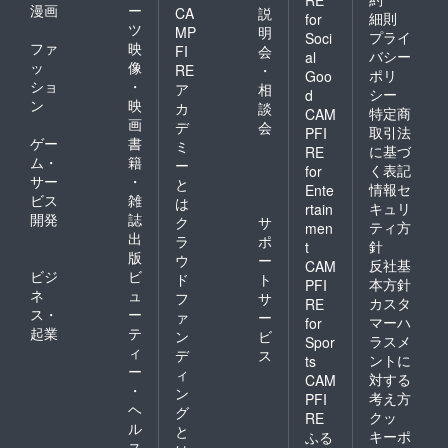
漫画
ー
CA
説
細則
for
ツ
MP
明
プライ
Soci
ファ
映
FI
会
バシー
al
ッ
像
RE
・
ポリ
Goo
ショ
・
ア
相
シー
d
ン
映
カ
談
特定商
CAM
画
デ
会
取引法
PFI
ゲー
書
ミ
に基づ
RE
ム・
籍
ー
く表記
for
サー
・
と
情報セ
Ente
ビス
雑
は
キュリ
rtain
開発
誌
ク
サ
ティ方
men
出
ラ
ポ
針
t
版
ウ
ー
反社基
CAM
ビジ
ビ
ド
ト
本方針
PFI
ネ
ュ
フ
サ
カスタ
RE
ス・
ー
ァ
ー
マーハ
for
起業
テ
ン
ビ
ラスメ
Spor
ィ
デ
ス
ントに
ts
ー
ィ
対する
CAM
・
ン
考え方
PFI
ヘ
グ
クッ
RE
ル
と
キーポ
ふる
ス