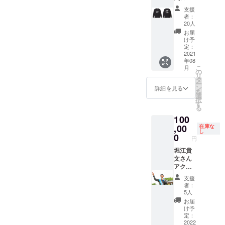
グTシャ
人の食
知安町
支援
ツ ・デ
事会の
付近 ＊
者：
ザイン
仕切り
交通費
20人
は写真
方や、
や滞在
お届
の通り
VIPな
費につ
け予
です ・
方々と
定：
いては
サイズ
2021
の付き
購入者
年08
はXLか
合い方
様の自
こ
月
Mを発
を知り
の
己負担
リ
送元で
たい ・
タ
となり
ー
ランダ
スケ
ン
ます。
詳細を見る
を
ムに選
ジュー
選
択
択させ
ルの作
す
る
ていた
り方な
100
だきま
ど そん
す
,00
なお話
在庫な
し
を聞き
0
円
たい、
堀江貴
相談し
文さん
たい
アク
方、30
ティビ
分間
支援
ティ担
みっち
者：
当マ
り話し
5人
ネー
ましょ
お届
ジャー
う！ ・
け予
齊藤健
2022年
定：
一郎を1
2022
6月末ま