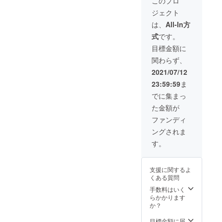
このプロ
令に違
チャー
ジェクト
反する
レース
内容な
の第一
は、
All-In方
どはお
人者の
式
です。
受けで
田中正
きませ
人さん
目標金額に
ん
にお越
関わらず、
しいた
だける
2021/07/12
大チャ
23:59:59
ま
ンスで
す！ ・
でに集まっ
基本的
た金額が
には講
習会の
ファンディ
講師
ングされま
や、講
演の演
す。
者とし
て呼ん
でいた
支援に関するよ
だけま
くある質問
すが、
内容に
手数料はいく
ついて
らかかります
は相談
か？
可能で
す ・講
目標金額に届