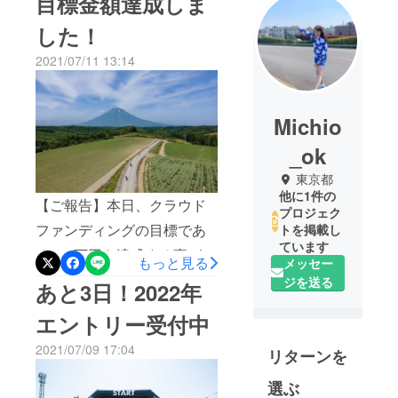
目標金額達成しま
した！
2021/07/11 13:14
Michio
_ok
東京都
他に1件の
【ご報告】本日、クラウド
プロジェク
ファンディングの目標であ
トを掲載し
ています
る300万円を達成する事がで
もっと見る
メッセー
きました。それと同時に僅
ジを送る
あと3日！2022年
かではありますが、黒字化
エントリー受付中
も図る事ができそうな終着
2021/07/09 17:04
点となりました。皆様の暖
リターンを
かいご支援に心より御礼申
選ぶ