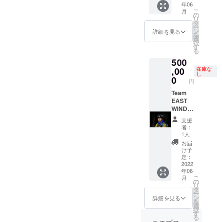
年06
日自由
での期
こ
月
に使え
間で相
の
リ
る権利
談して
タ
ー
・2022
日程を
ン
詳細を見る
を
年6月末
決定さ
選
択
までの
せてい
す
る
期間で
ただき
500
相談し
ます
て日程
,00
在庫な
し
を決定
0
円
させて
いただ
Team
きます
EAST
・齊藤
WIND
健一郎
鬼軍曹
支援
の現地
こと田
者：
までの
中正人
1人
交通費
さんに
お届
等、実
お越し
け予
費は購
いただ
定：
入者様
ける権
2022
年06
ご負担
利 ・各
こ
月
となり
メディ
の
リ
ます ・
アでお
タ
ー
公序良
馴染み
ン
詳細を見る
を
俗に反
日本の
選
択
する内
アドベ
す
る
容、法
ン