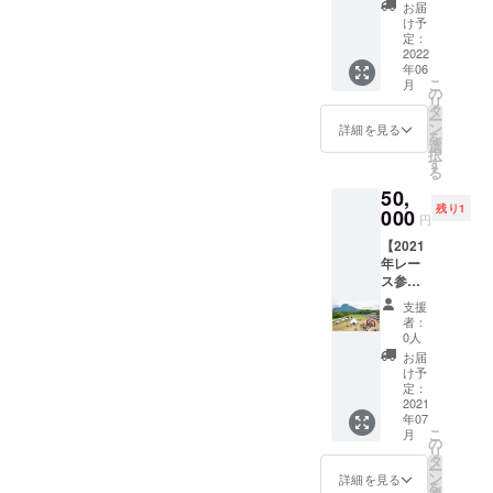
員メン
ただき
お届
バーの
ます
け予
アク
定：
ティビ
2022
年06
ティご
こ
月
案内 ・
の
リ
挑戦し
タ
ー
てみた
ン
詳細を見る
を
いアク
選
択
ティビ
す
る
ティを
50,
相談下
残り1
さい！
000
円
一緒に
【2021
挑戦し
年レー
てみま
ス参加
しょ
者限
う！ ・
支援
定】開
実行委
者：
会式選
員メン
0人
手宣言
バーの
お届
・開会
交通
け予
式にお
費、宿
定：
いて、
2021
泊費、
年07
選手代
アク
こ
月
表とし
ティビ
の
リ
て宣言
ティに
タ
ー
をお願
必要な
ン
詳細を見る
を
いいた