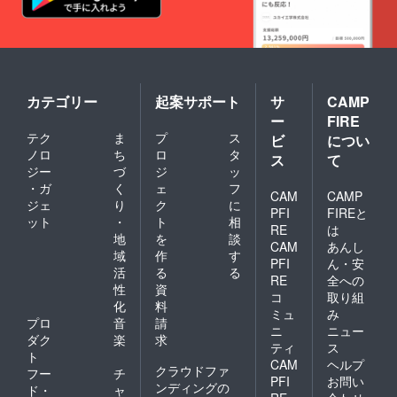
せん
カテゴリー
起案サポート
サ
CAMP
ー
FIRE
テク
ま
プ
ス
ビ
につい
ノロ
ち
ロ
タ
ス
て
ジー
づ
ジ
ッ
・ガ
く
ェ
フ
CAM
CAMP
ジェ
り
ク
に
PFI
FIREと
ット
・
ト
相
RE
は
地
を
談
CAM
あんし
域
作
す
PFI
ん・安
活
る
る
RE
全への
性
資
コ
取り組
化
料
ミュ
み
プロ
音
請
ニ
ニュー
ダク
楽
求
ティ
ス
ト
CAM
ヘルプ
クラウドファ
フー
チ
PFI
お問い
ンディングの
ド・
ャ