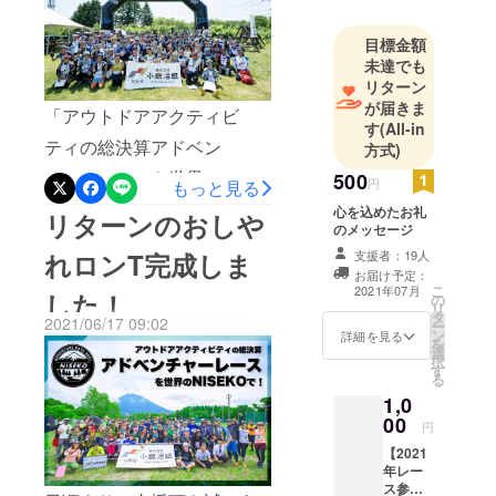
し上げます。このクラファ
ンで日程や概要すら確定し
目標金額
未達でも
てない中、5組ものチームが
リターン
ファーストエントリーを決
が届きま
「アウトドアアクティビ
す
(All-in
めて頂きました。それ以外
ティの総決算アドベン
方式)
にもレース出場してくれた
チャーレースを世界の
500
円
もっと見る
上に、選手の大変多くの方
「NISEKO」で！」運営で
心を込めたお礼
リターンのおしや
がクラファンの支援まで同
のメッセージ
す。この度は、プロジェク
時にしてくださいました。
れロンT完成しま
支援者：19人
トに興味をもって頂き、更
お届け予定：
心より御礼申し上げます。
こ
2021年07月
した！
に、ご支援いただきまして
の
リ
こういった支援を受けるた
タ
2021/06/17 09:02
ー
誠にありがとうございま
ン
詳細を見る
を
びに身が引き締まる思いで
選
す。先週末85名のチャレン
択
す
もあります。こんな事情の
る
ジャーがニセコの神秘の舞
1,0
世の中、多くの人が窮屈に
00
台を大冒険しました！まず
円
暮らす、この世の中で、少
【2021
は標高1,898m羊蹄山登頂か
しでも多くの笑顔を作り出
年レー
ら始まり、最長で約30時間
ス参加