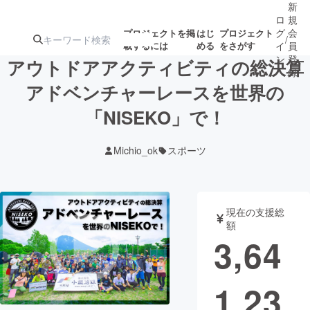
新
ロ
規
グ
会
プロジェクトを掲
はじ
プロジェクト
/
載するには
める
をさがす
イ
員
ン
登
アウトドアアクティビティの総決算
録
アドベンチャーレースを世界の
「NISEKO」で！
人気のプロ
注目のリ
注目の新着プロ
募集終了が近いプ
もうすぐ公開
ジェクト
ターン
ジェクト
ロジェクト
されます
Michio_ok
スポーツ
アート・写真
音楽
現在の支援総
テクノロジー・ガジェット
ゲーム・サ
額
3,64
映像・映画
書籍・雑誌
1,23
ビジネス・起業
チャレンジ