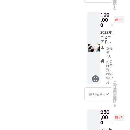
実費等
選
択
しま
は購入
す
る
す！
者様ご
100
負担と
,00
なりま
残り1
す ・
0
円
2022年
2022年
6月末ま
ニセコ
での期
アドベ
間で相
ン
談して
支援
チャー
日程を
者：
レース
決定さ
1人
チェッ
せてい
お届
クポイ
ただき
け予
ント命
ます ・
定：
名権 ・
2022
公序良
年07
来年
俗に反
こ
月
2022年
する内
の
リ
も更に
容、法
タ
ー
パワー
令に違
ン
詳細を見る
を
アップ
反する
選
択
した
内容な
す
る
レース
どはお
250
を開
受けで
催！ ・
,00
きませ
残り5
レース
ん
0
円
の選手
が立ち
2022年