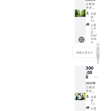
寄る
ニセコ
チェッ
アドベ
クポイ
ン
支援
ントの
チャー
者：
名前を
レース
0人
決める
コース
お届
権利で
事前試
け予
す ・選
走 ・来
定：
手が携
年2022
2022
年06
帯する
年も更
こ
月
地図に
にパ
の
リ
も掲載
ワー
タ
ー
され、
アップ
ン
詳細を見る
を
名前が
した
選
択
連呼さ
レース
す
る
れるの
を開
300
で、宣
催！ ・
伝効果
レース
,00
があり
コース
0
円
ます
を開催
2022年
前に楽
2022年
ニセコ
しくお
ニセコ
アドベ
試しで
アドベ
ン
きま
ン
支援
チャー
す！ ・
チャー
者：
レース
2022年
レース
7人
開催予
参加選
チーム
お届
定 ＊日
手は購
参加権