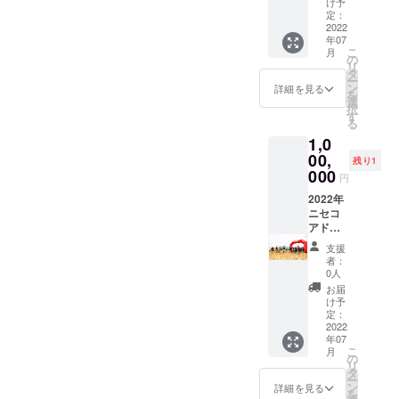
け予
程 ：
入でき
利 ・来
定：
2022年
かねま
年2022
2022
年07
7月頃
す ・日
年も更
こ
月
＊場所
程は早
にパ
の
リ
：北海
めにニ
ワー
タ
ー
道ニセ
セコア
アップ
ン
詳細を見る
を
コ町倶
ドベン
した
選
択
知安町
チャー
レース
す
る
付近 ＊
レース
を開
1,0
交通費
実行委
催！ ・
や滞在
員会か
エント
00,
残り1
費につ
ら連絡
リー数
000
円
いては
させて
は限定
購入者
いただ
です
2022年
様の自
きます
が、先
ニセコ
己負担
・交通
行して
アドベ
となり
費や滞
チーム
ン
支援
ます
在費に
での参
チャー
者：
ついて
加権を
レース
0人
は購入
お渡し
スター
お届
者様の
します
ター&ア
け予
自己負
2022年
フター
定：
担とな
ニセコ
パー
2022
年07
ります
アドベ
ティ参
こ
月
2022年
ン
加権 ・
の
リ
ニセコ
チャー
来年
タ
ー
アドベ
レース
2022年
ン
詳細を見る
を
ン
開催予
も更に