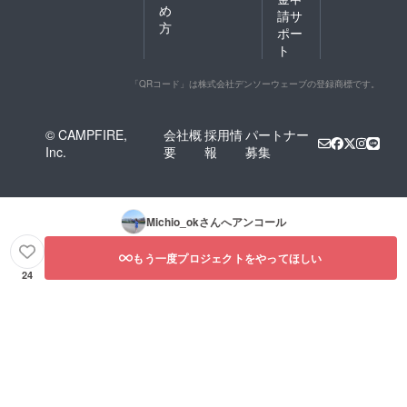
め
請サ
方
ポー
ト
「QRコード」は株式会社デンソーウェーブの登録商標です。
© CAMPFIRE,
会社概
採用情
パートナー
Inc.
要
報
募集
Michio_ok
さんへアンコール
もう一度プロジェクトをやってほしい
24