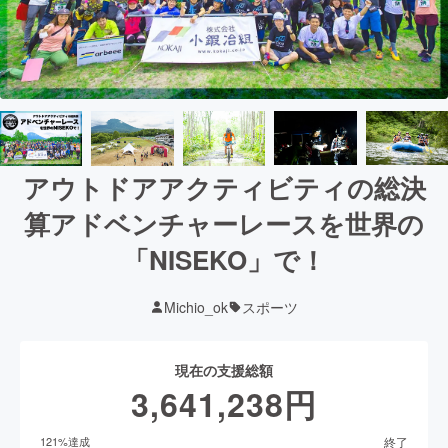
アウトドアアクティビティの総決
算アドベンチャーレースを世界の
「NISEKO」で！
Michio_ok
スポーツ
現在の支援総額
3,641,238
円
終了
121
%達成