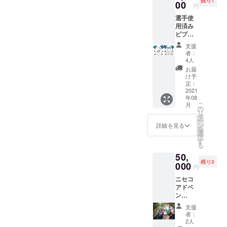
残り1
00
円
トリーを受付けておりま
選手使
す！なんと、既に3名エント
用済み
ビブス
リー頂きました！！早めに
・参加
支援
選手し
エントリー頂いた方には、
者：
か入手
4人
当日までスペシャルな特典
できな
お届
いビブ
け予
を考えております。一緒に
スを洗
定：
濯して
2021
準備して参りましょう！
年08
お渡し
こ
月
します
https://camp-
の
リ
・運営
タ
ー
fire.jp/projects/view/395747
スタッ
ン
詳細を見る
を
フで選
選
その他来年のレースに向け
択
手とし
す
る
て参加
て各種リターンございます
50,
した方
残り3
のビブ
000
ので、お力添えの程、どう
円
スにな
ニセコ
ぞ宜しくお願い致します
ります
アドベ
・サイ
m(__)m
ン
ズは発
チャー
送元で
支援
レース
選択さ
者：
実行委
せてい
2人