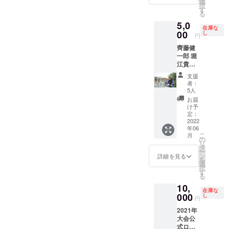
選
択
チャー
定 ＊日
パワー
す
る
レース
程 ：
アップ
5,0
開催予
2022年
した
在庫な
定 ＊日
7月頃
レース
00
し
円
程 ：
＊場所
を開催
齊藤健
2022年
：北海
しま
一郎 堀
7月頃
道ニセ
す！ ・
江貴文
＊場所
コ町倶
レース
さんの
：北海
知安町
開始の
支援
秘書と
道ニセ
付近 ＊
重要な
者：
してマ
コ町倶
交通費
合図を
5人
ネー
知安町
や滞在
お願い
お届
ジャー
付近
費につ
します
け予
とし
いては
2022年
定：
て、堀
2022
購入者
ニセコ
年06
江貴文
様の自
アドベ
こ
月
さんと
己負担
ン
の
リ
共にい
となり
チャー
タ
ー
る極意
ます
レース
ン
詳細を見る
を
を教え
開催予
選
択
ます！
定 ＊日
す
る
・上司
程 ：
10,
の方と
2022年
在庫な
の付き
000
7月頃
し
円
合いに
＊場所
2021年
悩んで
：北海
大会公
る ・飲
道ニセ
式ロン
めない
コ町倶