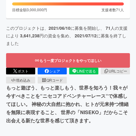
目標金額
3,000,000
円
支援者数
71
人
このプロジェクトは、
2021/06/10
に募集を開始し、
71
人の支援
により
3,641,238
円の資金を集め、
2021/07/12
に募集を終了し
ました
もう一度プロジェクトをやってほしい
ポスト
シェア
LINEで送る
URLコピー
埋め込み
QRコード
もっと遊ぼう、もっと楽しもう、世界を知ろう！我々が
今すべきことを“ニセコアドベンチャーレース“で体感し
てほしい。 神秘の大自然に抱かれ、ヒトが元来持つ情緒
を無限に表現すること、 世界の「NISEKO」だからこそ
出会える新たな世界を感じて頂きます。