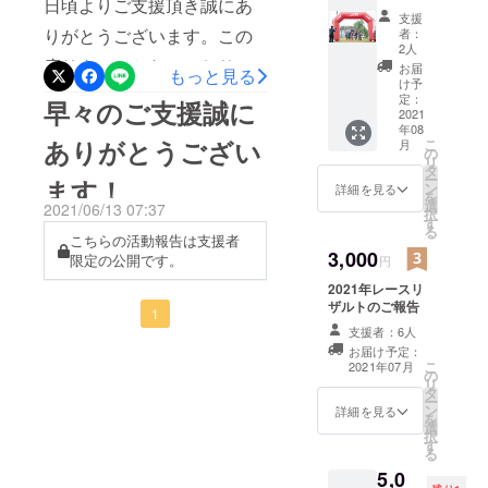
日頃よりご支援頂き誠にあ
したいそんな思いのニセコ
者限
支援
走り続けたチームもありま
定】
りがとうございます。この
者：
レースです。だからこそ、
チーム
2人
した。笑ったり、怒った
リザル
度リターンとなっておりま
来年も全力でホスピタリ
お届
もっと見る
トの記
り、それぞれのチームでド
け予
すロンTが完成致しましたの
ティ溢れる2022大会にして
録証明
定：
早々のご支援誠に
ラマが繰り広げられ、楽し
・ご参
2021
でご報告致します！ニセコ
いきますので、皆様どうぞ
年08
加いた
かった選手、悔しい想いを
ありがとうござい
こ
月
だいた
の
の神秘の自然と、アドベン
よろしくお願い致します。
リ
チーム
タ
した選手がいらっしゃいま
ー
ます！
の結果
チャーレースの楽しさを融
ン
詳細を見る
を
を記載
す。今回参加された方も、
選
2021/06/13 07:37
択
合した素敵なデザインを作
した
す
る
参加できなかった方も、来
PDF
こちらの活動報告は支援者
成頂きました。街でも山で
ファイ
3,000
限定の公開です。
円
年ニセコで再結集し、大冒
ルを
もオシャレに着こなせま
2021年レースリ
メール
険をしましょう！選手、ス
ザルトのご報告
にてお
す！まだリターンはござい
1
送りい
ポンサー、スタッフの皆
支援者：6人
ますので、お早めに入手く
たしま
お届け予定：
様、レースを支えて頂き、
す
こ
2021年07月
ださいませ！！表裏
の
リ
楽しんで頂き、本当にあり
タ
ー
ン
詳細を見る
がとうございます！！そし
を
選
択
す
て、既にクラウドファン
る
5,0
ディングでは、来年のエン