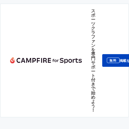
ス
ポ
ー
ツ
ク
ラ
フ
ァ
ン
を
専
門
掲載
無料
サ
ポ
ー
ト
付
き
で
始
め
よ
う
！