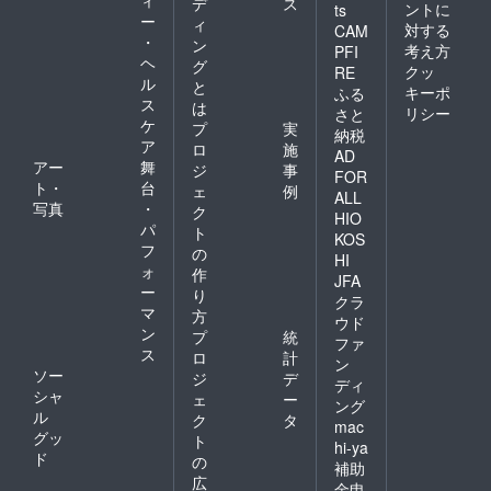
ィ
デ
ス
ントに
ts
ー
ィ
対する
CAM
・
ン
考え方
PFI
ヘ
グ
クッ
RE
ル
と
キーポ
ふる
ス
は
リシー
さと
ケ
プ
実
納税
ア
ロ
施
AD
アー
舞
ジ
事
FOR
ト・
台
ェ
例
ALL
写真
・
ク
HIO
パ
ト
KOS
フ
の
HI
ォ
作
JFA
ー
り
クラ
マ
方
ウド
ン
プ
統
ファ
ス
ロ
計
ン
ソー
ジ
デ
ディ
シャ
ェ
ー
ング
ル
ク
タ
mac
グッ
ト
hi-ya
ド
の
補助
広
金申