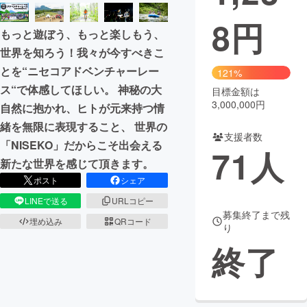
8
円
まちづくり・地域活性化
もっと遊ぼう、もっと楽しもう、
世界を知ろう！我々が今すべきこ
CAMPFIRE for Social Good
CAMPFIRE Creation
とを“ニセコアドベンチャーレー
121%
CAMPFIREふるさと納税
machi-ya
コミュニティ
ス“で体感してほしい。 神秘の大
目標金額は
3,000,000円
自然に抱かれ、ヒトが元来持つ情
緒を無限に表現すること、 世界の
支援者数
「NISEKO」だからこそ出会える
71
人
新たな世界を感じて頂きます。
ポスト
シェア
LINEで送る
URLコピー
募集終了まで残
埋め込み
QRコード
り
終了