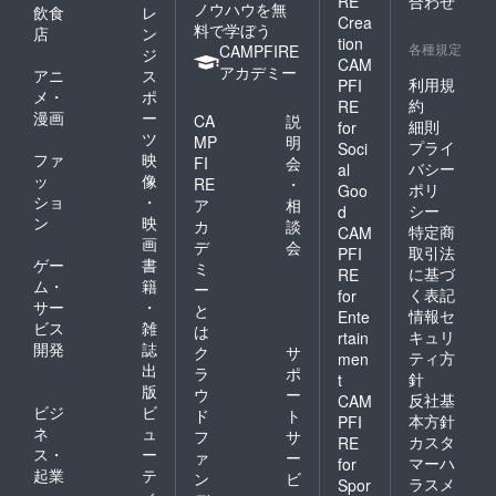
RE
合わせ
ノウハウを無
飲食
レ
Crea
料で学ぼう
店
ン
tion
各種規定
CAMPFIRE
ジ
CAM
アカデミー
アニ
ス
利用規
PFI
メ・
ポ
約
RE
漫画
ー
CA
説
細則
for
ツ
MP
明
プライ
Soci
ファ
映
FI
会
バシー
al
ッ
像
RE
・
ポリ
Goo
ショ
・
ア
相
シー
d
ン
映
カ
談
特定商
CAM
画
デ
会
取引法
PFI
ゲー
書
ミ
に基づ
RE
ム・
籍
ー
く表記
for
サー
・
と
情報セ
Ente
ビス
雑
は
キュリ
rtain
開発
誌
ク
サ
ティ方
men
出
ラ
ポ
針
t
版
ウ
ー
反社基
CAM
ビジ
ビ
ド
ト
本方針
PFI
ネ
ュ
フ
サ
カスタ
RE
ス・
ー
ァ
ー
マーハ
for
起業
テ
ン
ビ
ラスメ
Spor