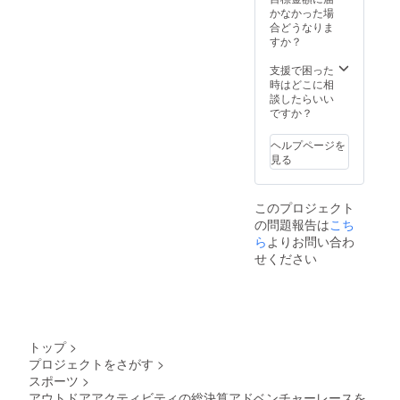
演は2時
かなかった場
間程
合どうなりま
度、講
すか？
習は７
時間以
支援で困った
内を想
時はどこに相
定して
談したらいい
います
ですか？
・実施
エリア
ヘルプページを
は関東
見る
圏内で
お願い
いたし
このプロジェクト
ます ・
の問題報告は
こち
講習会
当日の
ら
よりお問い合わ
内容の
せください
SNS発
信の際
は事前
に相談
をお願
いいた
トップ
>
します
プロジェクトをさがす
>
・2022
スポーツ
>
年6月末
までの
アウトドアアクティビティの総決算アドベンチャーレースを