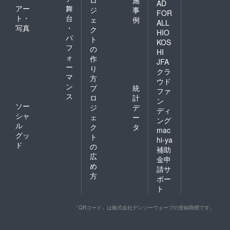
ロ
施
AD
アー
舞
ジ
事
FOR
ト・
台
ェ
例
ALL
写真
・
ク
HIO
パ
ト
KOS
フ
の
HI
ォ
作
JFA
ー
り
クラ
マ
方
ウド
ン
プ
統
ファ
ス
ロ
計
ン
ソー
ジ
デ
ディ
シャ
ェ
ー
ング
ル
ク
タ
mac
グッ
ト
hi-ya
ド
の
補助
広
金申
め
請サ
方
ポー
ト
「QRコード」は株式会社デンソーウェーブの登録商標です。