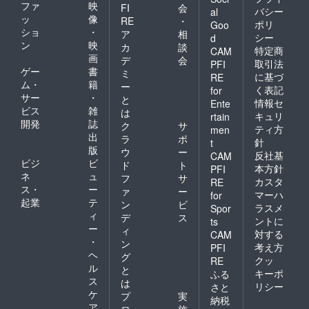
ファ
映
FI
会
バシー
al
ッ
像
RE
・
ポリ
Goo
ショ
・
ア
相
シー
d
ン
映
カ
談
特定商
CAM
画
デ
会
取引法
PFI
ゲー
書
ミ
に基づ
RE
ム・
籍
ー
く表記
for
サー
・
と
情報セ
Ente
ビス
雑
は
キュリ
rtain
開発
誌
ク
サ
ティ方
men
出
ラ
ポ
針
t
版
ウ
ー
反社基
CAM
ビジ
ビ
ド
ト
本方針
PFI
ネ
ュ
フ
サ
カスタ
RE
ス・
ー
ァ
ー
マーハ
for
起業
テ
ン
ビ
ラスメ
Spor
ィ
デ
ス
ントに
ts
ー
ィ
対する
CAM
・
ン
考え方
PFI
ヘ
グ
クッ
RE
ル
と
キーポ
ふる
ス
は
リシー
さと
ケ
プ
実
納税
ア