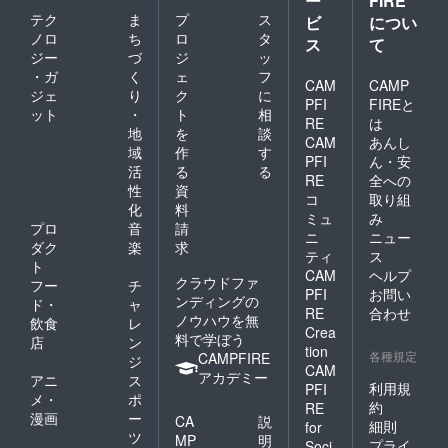
ー
FIRE
テク
ま
プ
ス
ビ
につい
ノロ
ち
ロ
タ
ス
て
ジー
づ
ジ
ッ
・ガ
く
ェ
フ
CAM
CAMP
ジェ
り
ク
に
PFI
FIREと
ット
・
ト
相
RE
は
地
を
談
CAM
あんし
域
作
す
PFI
ん・安
活
る
る
RE
全への
性
資
コ
取り組
化
料
ミュ
み
プロ
音
請
ニ
ニュー
ダク
楽
求
ティ
ス
ト
CAM
ヘルプ
クラウドファ
フー
チ
PFI
お問い
ンディングの
ド・
ャ
RE
合わせ
ノウハウを無
飲食
レ
Crea
料で学ぼう
店
ン
tion
各種規定
CAMPFIRE
ジ
CAM
アカデミー
アニ
ス
利用規
PFI
メ・
ポ
約
RE
漫画
ー
CA
説
細則
for
ツ
MP
明
プライ
Soci