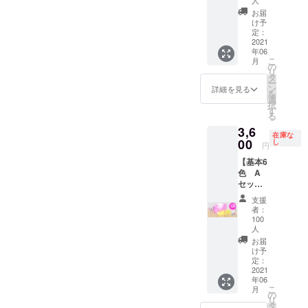
を製造
人
定）
チハク
しま
お届
アメジ
アプリ
す。
け予
スト
ケー
定：
【商品
キウイ
2021
ション
内容】
グリー
年06
●収録数
・商
ン フ
こ
月
ウチハ
の
品 ウ
レッ
リ
ク 3本
タ
チハ
シュ
ー
（各
ン
ク お
詳細を見る
ウォー
を
3cm幅
選
好きな
ター
択
×10M）
す
カラー
チェ
る
アプリ
×5本
リーピ
3,6
ケー
ンク
在庫な
00
ショ
し
アプ
円
ロイヤ
ン 5枚
リケー
ルパー
【基本6
（4cm×
ショ
プル
色 A
10cm）
ン 10
ゴール
セッ
●収録ウ
枚
ド シ
ト】 ■
チハク
（4cm×
支援
ルバー
セット
カラー
10cm）
者：
透明
内容 ウ
（予
100
・ウチ
ホログ
チハク
人
定）
ハク規
ラム
アプリ
ゴール
お届
格 各
ホログ
ケー
け予
ド シ
カ
ラム
ション
定：
ルバー
ラー：
ゴール
2021
●収録数
透明
3cm幅
ド ホ
年06
ウチハ
ホログ
×30M／
こ
ログラ
月
ク 6本
の
ラム ※
6cm幅
リ
ムシル
（各
タ
箔色は