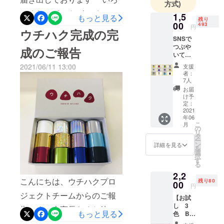
方式)
箔が採用さ
れば幸いです。（実は結構
いろなレポートがツイート
1,5
もっと見る
れていま
残り
まめにチェックして参考に
00
493
されてましたので、私も気
円
す。
ウチハク完成の完
させて頂いてます）これか
SNSで
になっていた糊を使ってウ
つぶや
成のご報告
らも支援者様はじめ、ユー
そんな我々
チハクしてみました！今
いて特
別価格
は2025年に
ザー様のご意見を参考にさ
2021/06/11 13:00
支援
回、ウチハクに使った糊は
で購入
者：
創業160年を
せていただき、より良い商
できる
7人
こちらクラフト小町@サク
迎えます。
ウチハ
お届
品開発に努めてまいりま
ク2本
業界トップ
ラクレパスクラフト小町を
け予
セット
定：
す。今後ともよろしくお願
ランナーと
紙に付けますその上にウチ
#ウチハ
2021
年06
して「箔を
ク をご
い致します。【今後のウチ
こ
ハクを置きますウチハクの
月
利用中
の
より身近な
リ
ハクの展開】一般販売を
のSNS
タ
上にアイロンを置いてぐり
ものにして
ー
（Twitte
ン
詳細を見る
を
BASEにてスタートさせて頂
r、
もらう」を
選
ぐり、、、綺麗に大きな面
択
facebo
す
コンセプト
きます。（7月2日オープ
る
積にウチハクが出来ました
ok、
にちょっと
2,2
Instagr
ン）
こんにちは、ウチハクプロ
アイロン（熱）を使えば糊
残り80
am、
00
珍しい、当
円
https://haku89.base.shop/ウ
YouTub
ジェクトチームからのご報
が乾くので快適な触り心地
社だからで
【お試
eなど）
チハクを追加購入されたい
し 3
きるプロダ
で発信
告です！大変長らくお待た
でしたまた、新しい情報が
もっと見る
色 B
して下
クトをご提
方、購入を逃した方はこち
セッ
せしましたが、ウチハク遂
あればアップさせて頂きま
さい。