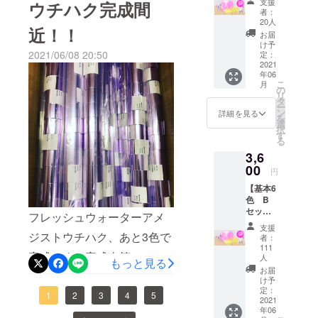
支援
ウチハク完成間
案させて頂
ト】 ■
ご購入
らでお買い求め頂けます。
者：
に全色完成しました！本日
す♪
セット
前、ご
きます。
20人
近！！
内容 ウ
気になる販売価格ですが、
購入
お届
から検品したウチハクを梱
チハク
後 合
け予
生産コストを抑える為に当
いささか箔
アプリ
2021/06/08 20:50
計２回
定：
包していきます。予定より
ケー
2021
※メール
への偏愛が
社がウチハクを大量にス
年06
ション
１週間早くなり、6月14日
にてス
強い内容に
こ
月
●収録数
クリー
の
トックする事にしました。
リ
（月）から順次出荷をさせ
ウチハ
はなります
ン
タ
ー
ク 3本
従いまして、クラウドファ
ショッ
ン
詳細を見る
が、お付き
て頂きます。（少ない人数
を
（各
トをお
選
択
合い頂けま
ンディング時とほとんど変
3cm幅
送り下
す
での作業となりますのでご
る
×10M）
さい
すと幸いで
わらない価格でのご提供が
3,6
アプリ
到着日に関してはお客様毎
【商品
ケー
00
内容】
できます！これからもお家
円
に異なりますので予めご了
ショ
ウチハ
【基本6
ン 5枚
で箔押しができる箔押し専
ク ×2
承下さい。）当初の計画通
色 B
（4cm×
本 規
用箔「ウチハク」をよろし
セッ
10cm）
格：
フレッシュウォーターアメ
り、6月中に全てのお客様の
ト】 ■
●収録カ
3cm×1
支援
くお願い致します。村田金
セット
ラー
ジストウチハク、あと3色で
お手元にウチハクが届くよ
0M 箔
者：
内容 ウ
（予
色：ラ
111
箔グループ ウチハクプロ
完成です！完成次第、アッ
うに出荷作業は進めさせて
チハク
定）
人
ンダム
もっと見る
アプリ
チェ
ジェクトリーダー 南
（同じ
お届
センブリして発送しますの
頂きます。それではお手元
ケー
リーピ
け予
色は被
ション
定：
ンク
りませ
でもうしばらくお待ちくだ
に届くまで、もう少しだけ
1
2
3
4
5
2021
●収録数
ロイヤ
ん）
年06
ウチハ
ルパー
さいませ！
お待ち下さい！最後までよ