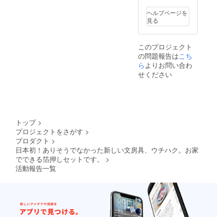
ルパー
プル
ヘルプページを
ゴール
見る
ド シ
ルバー
透明
このプロジェクト
ホログ
の問題報告は
こち
ラム
ら
よりお問い合わ
ホログ
ラム
せください
ゴール
ド ホ
ログラ
ムシル
バー
黒色
トップ
>
白色 ※
プロジェクトをさがす
>
箔色は
プロダクト
>
変更に
日本初！ありそうでなかった新しい文房具、ウチハク。お家
なる可
能性が
でできる箔押しセットです。
>
御座い
活動報告一覧
ます。
※パッ
ケージ
デザイ
ンは変
更にな