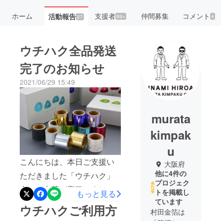
ホーム
支援者
仲間募集
コメント
活動報告
99+
4
27
ウチハク全品発送
完了のお知らせ
2021/06/29 15:49
murata
kimpak
u
こんにちは、本日ご支援い
大阪府
他に4件の
ただきました「ウチハク」
プロジェク
全ての出荷が完了しました
トを掲載し
もっと見る
ています
のでご報告させていただき
ウチハクご利用方
村田金箔は
ます。（一部地域、離島の