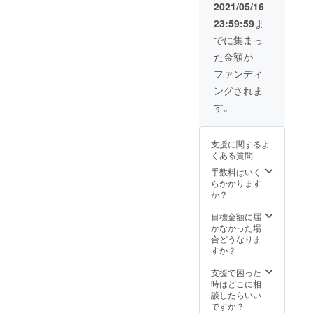
チハ
ホログ
2021/05/16
ク 12
ラム
23:59:59
ま
本（各
ホログ
3cm幅
ラム
でに集まっ
×10M）
ゴール
た金額が
アプリ
ド ホ
ケー
ログラ
ファンディ
ショ
ムシル
ングされま
ン 5枚
バー
（4cm×
黒色
す。
10cm）
白色 ※
●収録カ
箔色は
ラー
変更に
支援に関するよ
（予
なる可
くある質問
定）
能性が
アメジ
手数料はいく
御座い
スト
らかかります
ます。
キウイ
か？
※パッ
グリー
ケージ
ン フ
目標金額に届
デザイ
レッ
かなかった場
ンは変
シュ
合どうなりま
更にな
ウォー
すか？
る可能
ター
性があ
チェ
支援で困った
りま
リーピ
時はどこに相
す。
ンク
談したらいい
ロイヤ
ですか？