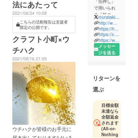
「箔押し」
法にあたって
方を除いては明日中にはウ
で用いられ
2021/06/24 10:08
チハクはお手元に届きま
る「箔の製
muratakimpaku
造販売」を
こちらの活動報告は支援者
http://www.murata-kimpaku.com/
す。）この度ははじめての
限定の公開です。
おこなう世
https://haku89.base.shop/
クラウドファンディングと
https://x.com/muratakimpaku
界でも珍し
クラフト小町×ウ
いう事もあり、右も左もわ
https://www.instagram.com/minami_muratakimpaku/
い企業で
メッセー
チハク
す。
からないままスタートしま
ジを送る
したが、多くの方のご支援
2021/06/16 21:55
皆様がド
をいただき、ウチハクが世
ラッグスト
に送り出せたこと本当に嬉
ア、コンビ
リターンを
ニ、百貨店
しく思います。ご支援いた
選ぶ
などで手に
だいた皆様本当にありがと
取ったこと
うございましたm(_ _)mウチ
のある「キ
目標金額
ハクは誕生したばかりの商
ラリ」と
未達なら
光った箔押
全額返金
品です。実際にお使いに
されます
しされた
なっていただいての感想を
(All-or-
ウチハクが皆様のお手元に
パッケージ
Nothing
SNSなどで発信してもらえ
などは当社
届き出しております^ ^いろ