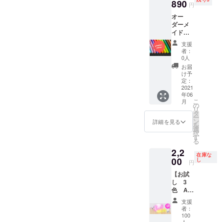
890
色 フ
ログラ
円
ルセッ
ムシル
オー
ト】 ■
バー
ダーメ
セット
黒色
イドで
内容 ウ
白色 ※
好きな
チハク
箔色は
支援
カラー
アプリ
者：
変更に
を選べ
ケー
0人
なる可
る「プ
ション
お届
能性が
レミア
※ウチハ
け予
御座い
ムカス
定：
ク専用
ます。
タム」
2021
BOX収
※パッ
年06
33色の
納 ●収
ケージ
こ
月
箔カ
の
録数 ウ
デザイ
リ
ラーよ
タ
チハ
ンは変
ー
りお好
ン
ク 12
詳細を見る
更にな
を
きなカ
選
本（各
る可能
択
ラーを5
す
3cm幅
性があ
る
本お選
×10M）
りま
2,2
びいた
アプリ
す。
在庫な
だけま
00
し
ケー
円
す。 お
ショ
【お試
選びい
ン 5枚
し 3
ただい
（4cm×
色 A
たカ
10cm）
セッ
ラーで
●収録カ
支援
ト】 ■
「ウチ
ラー
者：
セット
ハク」
100
（予
内容 ウ