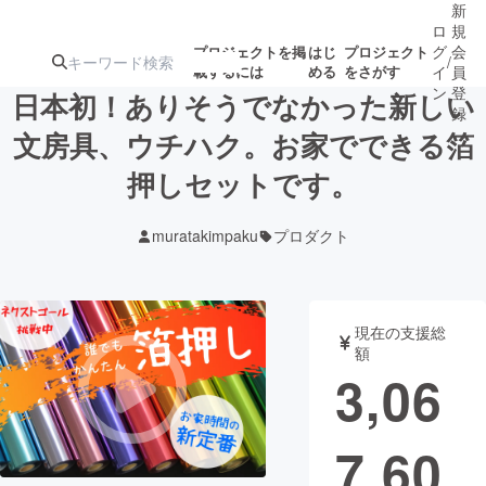
新
ロ
規
グ
会
プロジェクトを掲
はじ
プロジェクト
/
載するには
める
をさがす
イ
員
ン
登
日本初！ありそうでなかった新しい
録
文房具、ウチハク。お家でできる箔
押しセットです。
人気のプロ
注目のリ
注目の新着プロ
募集終了が近いプ
もうすぐ公開
ジェクト
ターン
ジェクト
ロジェクト
されます
muratakimpaku
プロダクト
アート・写真
音楽
現在の支援総
テクノロジー・ガジェット
ゲーム・サ
額
3,06
映像・映画
書籍・雑誌
7,60
ビジネス・起業
チャレンジ