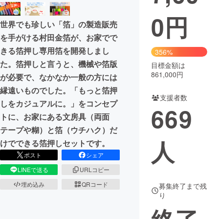
0
円
まちづくり・地域活性化
世界でも珍しい「箔」の製造販売
を手がける村田金箔が、お家でで
CAMPFIRE for Social Good
CAMPFIRE Creation
きる箔押し専用箔を開発しまし
356%
CAMPFIREふるさと納税
machi-ya
コミュニティ
た。箔押しと言うと、機械や箔版
目標金額は
861,000円
が必要で、なかなか一般の方には
縁遠いものでした。「もっと箔押
支援者数
しをカジュアルに。」をコンセプ
669
トに、お家にある文房具（両面
テープや糊）と箔（ウチハク）だ
人
けでできる箔押しセットです。
ポスト
シェア
LINEで送る
URLコピー
埋め込み
QRコード
募集終了まで残
り