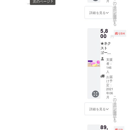
こ
月
次のページ
ク 6本
...
の
プル
リ
ろしくお願いします^ ^
（各
タ
ゆき
ー
3cm幅
ン
（白）
詳細を見る
を
×10M）
選
※箔色は
択
アプリ
す
変更に
る
ケー
なる可
5,8
ショ
能性が
残り54
00
ン 5枚
御座い
円
（4cm×
ます。
★ネク
10cm）
スト
※ウチハ
ゴール
ク専用
用とし
BOX収
支援
て追加
納 ●収
者：
生産を
録カ
146
行いま
人
ラー
す★
（予
お届
（内容
け予
定）
は追加
定：
チェ
2021
生産
リーピ
年06
分、初
ンク
こ
月
回分の
の
ロイヤ
リ
12色フ
タ
ルパー
ー
ルセッ
ン
詳細を見る
プル
を
トと同
選
ホログ
択
内容で
す
ラム
る
す）
ゴール
89,
【12
ド ホ
残り3