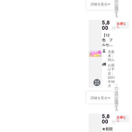
×30M／
ー
バー
3cm幅
ン
詳細を見る
変更に
10cm幅
を
黒色
×10M）
選
なる可
×30M
択
白色 ※
アプリ
す
能性が
合計25
る
箔色は
ケー
御座い
本 ※通
変更に
5,8
ショ
ます。
常より
在庫な
なる可
00
ン 5枚
し
円
広い
能性が
（4cm×
幅、巻
御座い
【12
10cm）
M数で
ます。
色 フ
※ウチハ
ご用意
※パッ
ルセッ
ク専用
致しま
ケージ
ト】 ■
BOX収
支援
す 【ご
デザイ
セット
納 ●収
者：
購入後
ンは変
内容 ウ
録カ
50人
の流
更にな
チハク
ラー
お届
れ】 当
る可能
アプリ
（予
け予
社より
性があ
ケー
定：
定）
支援者
ります
ション
2021
アメジ
様にお
年06
※ウチハ
スト
選びい
こ
月
ク専用
の
キウイ
ただけ
リ
BOX収
タ
グリー
るカ
ー
納 ●収
ン
ン フ
詳細を見る
ラー
を
録数 ウ
選
レッ
チャー
択
チハ
す
シュ
トをご
る
ク 12
ウォー
郵送さ
5,8
本（各
ター
在庫な
せて頂
3cm幅
00
し
ゴール
円
きます
×10M）
ド シ
↓ お好
★初回
アプリ
ルバー