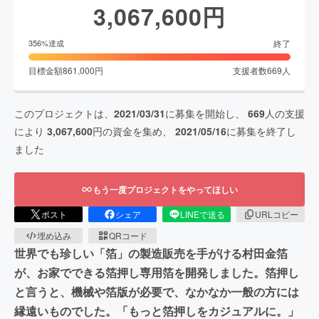
3,067,600
円
終了
356
%達成
目標金額
861,000
円
支援者数
669
人
このプロジェクトは、
2021/03/31
に募集を開始し、
669
人の支援
により
3,067,600
円の資金を集め、
2021/05/16
に募集を終了し
ました
もう一度プロジェクトをやってほしい
ポスト
シェア
LINEで送る
URLコピー
埋め込み
QRコード
世界でも珍しい「箔」の製造販売を手がける村田金箔
が、お家でできる箔押し専用箔を開発しました。箔押し
と言うと、機械や箔版が必要で、なかなか一般の方には
縁遠いものでした。「もっと箔押しをカジュアルに。」