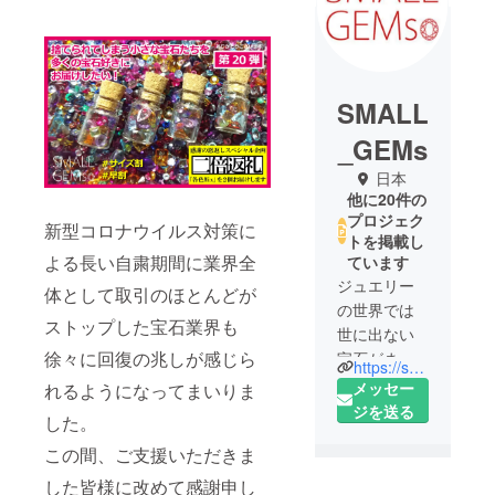
SMALL
_GEMs
日本
他に20件の
プロジェク
新型コロナウイルス対策に
トを掲載し
よる長い自粛期間に業界全
ています
ジュエリー
体として取引のほとんどが
の世界では
ストップした宝石業界も
世に出ない
徐々に回復の兆しが感じら
宝石がまだ
https://small-gems.candy-k-diamond.com
まだたくさ
メッセー
れるようになってまいりま
んありま
ジを送る
した。
す。余剰在
この間、ご支援いただきま
庫、サイズ
やカット違
した皆様に改めて感謝申し