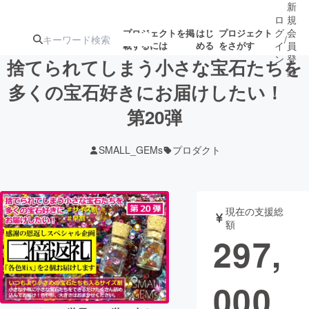
新
ロ
規
グ
会
プロジェクトを掲
はじ
プロジェクト
/
載するには
める
をさがす
イ
員
ン
登
捨てられてしまう小さな宝石たちを
録
多くの宝石好きにお届けしたい！
第20弾
人気のプロ
注目のリ
注目の新着プロ
募集終了が近いプ
もうすぐ公開
ジェクト
ターン
ジェクト
ロジェクト
されます
SMALL_GEMs
プロダクト
アート・写真
音楽
現在の支援総
テクノロジー・ガジェット
ゲーム・サ
額
297,
映像・映画
書籍・雑誌
000
ビジネス・起業
チャレンジ