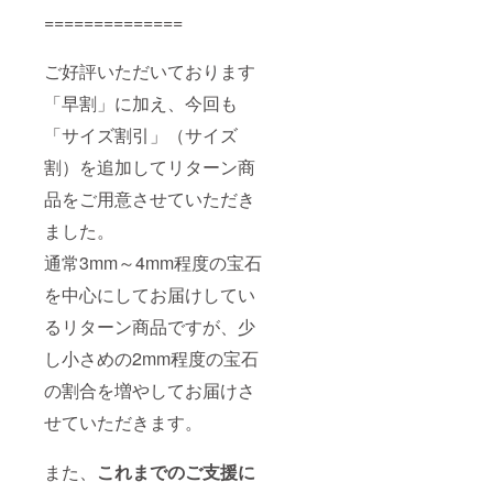
ン品は
==============
同梱に
て発送
いたし
ご好評いただいております
ます ※
お届け
「早割」に加え、今回も
予定日
は2021
「サイズ割引」（サイズ
年7月10
日です
割）を追加してリターン商
が、発
品をご用意させていただき
送準備
完了次
ました。
第発送
いたし
通常3mm～4mm程度の宝石
ます
を中心にしてお届けしてい
るリターン商品ですが、少
し小さめの2mm程度の宝石
の割合を増やしてお届けさ
せていただきます。
また、
これまでのご支援に