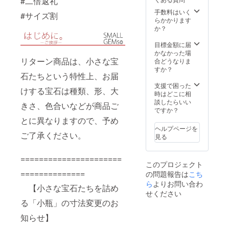
#二倍返礼
届けし
ます！
手数料はいく
#サイズ割
宝石の
らかかります
種類や
か？
形、大
きさ、
目標金額に届
色はお
かなかった場
まかせ
リターン商品は、小さな宝
合どうなりま
となり
すか？
石たちという特性上、お届
ます。
サイズ
支援で困った
けする宝石は種類、形、大
早割特
時はどこに相
別価
談したらいい
きさ、色合いなどが商品ご
格
ですか？
10,000
とに異なりますので、予め
円
ヘルプページを
（税・
ご了承ください。
見る
送料
込）
======================
➡
このプロジェクト
8,000円
==============
の問題報告は
こち
（税・
送料
ら
よりお問い合わ
【小さな宝石たちを詰め
込） 限
せください
定数：
る「小瓶」の寸法変更のお
40個 ※
画像は
知らせ】
リター