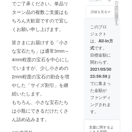
M2104-
の
でご了承ください。単品リ
リ
F-1） 小
宝石を気軽
タ
ー
さな宝
ターン品の複数ご支援はも
ン
詳細を見る
に楽しめる
を
石たち
選
択
SMALL
ちろん大歓迎ですので宜し
の中か
す
る
ら、
GEMs をぜ
このプロ
くお願い申し上げます。
「様々
ひご利用く
ジェクト
な色」
ださい。
の宝石
は、
All-In方
皆さまにお届けする「小さ
を選別
式
です。
しまし
な宝石たち」は通常3mm～
た。 で
目標金額に
きるだ
4mm程度の宝石を中心にし
関わらず、
け詰め
ていますが、少し小さめの
込んだ
2021/05/30
小瓶を
2mm程度の宝石の割合を増
23:59:59
ま
１個お
届けし
でに集まっ
やした「サイズ割引」を継
ます。
た金額が
➡
続いたします。
感謝の
ファンディ
恩返し
もちろん、小さな宝石たち
ングされま
スペ
シャル
は小瓶にできるだけたくさ
す。
企画
ん詰め込みます。
「二倍
返礼」
支援に関するよ
２個お
くある質問