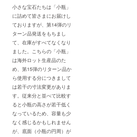
ン品の
一例で
小さな宝石たちは「小瓶」
す サ
に詰めて皆さまにお届けし
イズ割
のため
ておりますが、第14弾のリ
小さめ
の宝石
ターン品発送をもちまし
（2mm
程度）
て、在庫がすべてなくなり
も入り
ます
ました。こちらの「小瓶」
第15弾
は海外ロット生産品のた
より小
瓶の寸
め、第15弾のリターン品か
法が若
干変わ
ら使用する分につきまして
ります
が容量
は若干の寸法変更がありま
はほぼ
同じで
す。従来分と並べて比較す
す ※お
ると小瓶の高さが若干低く
届け先
のご住
なっているため、容量も少
所は、
番地以
なく感じるかもしれません
下まで
忘れず
が、底面（小瓶の円周）が
に入力