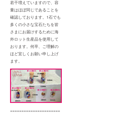
してく
若干増えていますので、容
ださい
※お届け
量はほぼ同じであることを
先のお
確認しております。1石でも
名前
は、本
多くの小さな宝石たちを皆
名を入
力して
さまにお届けするために海
くださ
い （ハ
外ロット生産品を使用して
ンドル
ネーム
おります。何卒、ご理解の
等の場
ほど宜しくお願い申し上げ
合、郵
便局よ
ます。
り返送
されて
しま
い、お
届けが
できま
せん）
※複数の
ご支援
をいた
だいた
場合、
リター
======================