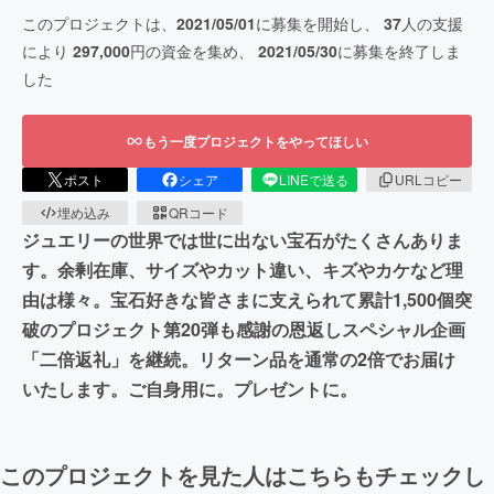
このプロジェクトは、
2021/05/01
に募集を開始し、
37
人の支援
により
297,000
円の資金を集め、
2021/05/30
に募集を終了しま
した
もう一度プロジェクトをやってほしい
ポスト
シェア
LINEで送る
URLコピー
埋め込み
QRコード
ジュエリーの世界では世に出ない宝石がたくさんありま
す。余剰在庫、サイズやカット違い、キズやカケなど理
由は様々。宝石好きな皆さまに支えられて累計1,500個突
破のプロジェクト第20弾も感謝の恩返しスペシャル企画
「二倍返礼」を継続。リターン品を通常の2倍でお届け
いたします。ご自身用に。プレゼントに。
このプロジェクトを見た人はこちらもチェックし