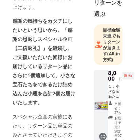
リターンを
い、キズや
上げます。
カケなど理
選ぶ
由は
感謝の気持ちをカタチにし
様々・・・
たいという思いから、「感
目標金額
。SMALL
未達でも
GEMs は、
謝の恩返しスペシャル企画
リターン
そんな小さ
【二倍返礼】」を継続し、
が届きま
な宝石たち
す
(All-in
ご支援いただいた皆様にお
を世に送り
方式)
出す活動を
届けしているリターン品に
始めまし
8,0
さらに1個追加して、小さな
残り3
00
た。
円
宝石たちをできるだけ詰め
１．小
さな宝
ご自身用
込んだ小瓶を合計2個お届け
石たち
に。
「各
いたします。
支援
色」
者：
【サイ
ご家族・ご
37人
スペシャル企画の実施にあ
ズ割】
お届
友人へのプ
【早
け予
たり、リターン品は単品の
レゼント
割】
定：
（品
2021
に。
みとさせていただきますの
年07
番：
こ
月