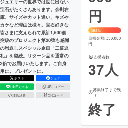
ジュエリーの世界では世に出ない
円
宝石がたくさんあります。余剰在
まちづくり・地域活性化
庫、サイズやカット違い、キズや
カケなど理由は様々。宝石好きな
CAMPFIRE for Social Good
CAMPFIRE Creation
594%
皆さまに支えられて累計1,500個
CAMPFIREふるさと納税
machi-ya
コミュニティ
目標金額は50,000
突破のプロジェクト第20弾も感謝
円
の恩返しスペシャル企画「二倍返
礼」を継続。リターン品を通常の
支援者数
37
人
2倍でお届けいたします。ご自身
用に。プレゼントに。
ポスト
シェア
LINEで送る
URLコピー
募集終了まで残
り
埋め込み
QRコード
終了