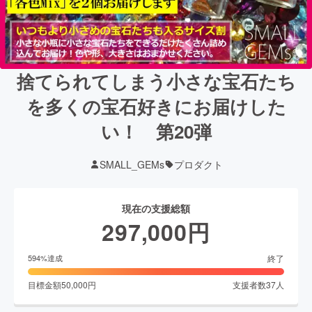
捨てられてしまう小さな宝石たち
を多くの宝石好きにお届けした
い！ 第20弾
SMALL_GEMs
プロダクト
現在の支援総額
297,000
円
終了
594
%達成
目標金額
50,000
円
支援者数
37
人