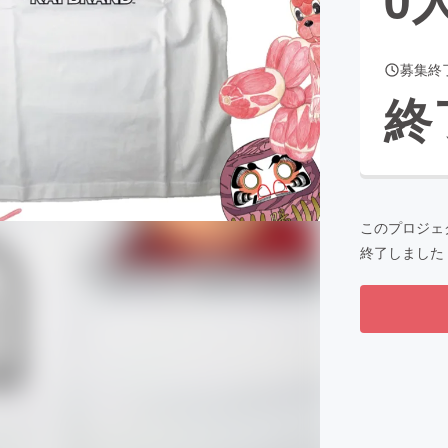
募集終
CAMPFIRE for Social Good
CAMPFIRE Creation
終
CAMPFIREふるさと納税
machi-ya
コミュニティ
このプロジェ
終了しました