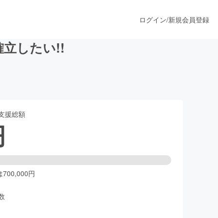
ログイン
/
新規会員登録
立したい!!
うすぐ公開されます
支援総額
プロダクト
円
ファッション
スポーツ
00,000円
数
ア
ソーシャルグッド
人