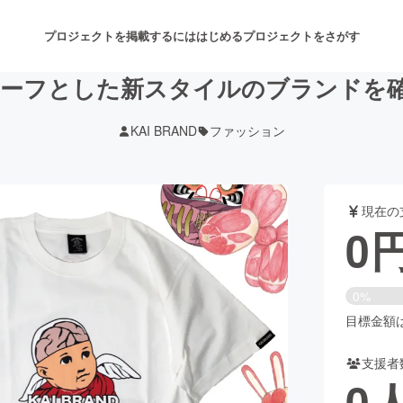
プロジェクトを掲載するには
はじめる
プロジェクトをさがす
ーフとした新スタイルのブランドを確
KAI BRAND
ファッション
注目のリターン
注目の新着プロジェクト
募集終了が近いプロジェクト
も
現在の
音楽
舞台・パフォーマンス
0
ゲーム・サービス開発
フード・飲食店
0%
書籍・雑誌出版
アニメ・漫画
目標金額は7
支援者
チャレンジ
ビューティー・ヘルスケ
0