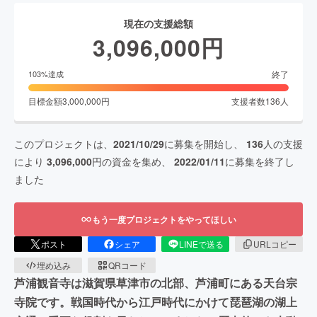
現在の支援総額
3,096,000
円
終了
103
%達成
目標金額
3,000,000
円
支援者数
136
人
このプロジェクトは、
2021/10/29
に募集を開始し、
136
人の支援
により
3,096,000
円の資金を集め、
2022/01/11
に募集を終了し
ました
もう一度プロジェクトをやってほしい
ポスト
シェア
LINEで送る
URLコピー
埋め込み
QRコード
芦浦観音寺は滋賀県草津市の北部、芦浦町にある天台宗
寺院です。戦国時代から江戸時代にかけて琵琶湖の湖上