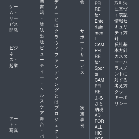
画
デ
会
取引法
PFI
ゲー
書
ミ
に基づ
RE
ム・
籍
ー
く表記
for
サー
・
と
情報セ
Ente
ビス
雑
は
キュリ
rtain
開発
誌
ク
サ
ティ方
men
出
ラ
ポ
針
t
版
ウ
ー
反社基
CAM
ビジ
ビ
ド
ト
本方針
PFI
ネ
ュ
フ
サ
カスタ
RE
ス・
ー
ァ
ー
マーハ
for
起業
テ
ン
ビ
ラスメ
Spor
ィ
デ
ス
ントに
ts
ー
ィ
対する
CAM
・
ン
考え方
PFI
ヘ
グ
クッ
RE
ル
と
キーポ
ふる
ス
は
リシー
さと
ケ
プ
実
納税
ア
ロ
施
AD
アー
舞
ジ
事
FOR
ト・
台
ェ
例
ALL
写真
・
ク
HIO
パ
ト
KOS