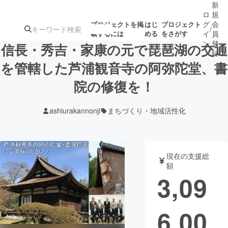
新
ロ
規
グ
会
プロジェクトを掲
はじ
プロジェクト
/
載するには
める
をさがす
イ
員
ン
登
信長・秀吉・家康の元で琵琶湖の交通
録
を管轄した芦浦観音寺の阿弥陀堂、書
院の修復を！
人気のプロ
注目のリ
注目の新着プロ
募集終了が近いプ
もうすぐ公開
ジェクト
ターン
ジェクト
ロジェクト
されます
ashiurakannonji
まちづくり・地域活性化
アート・写真
音楽
現在の支援総
テクノロジー・ガジェット
ゲーム・サ
額
3,09
映像・映画
書籍・雑誌
6,00
ビジネス・起業
チャレンジ