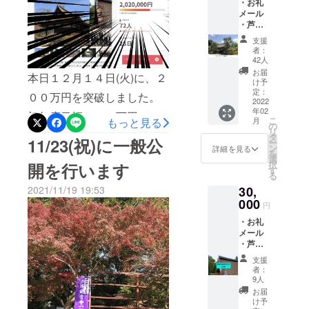
・お礼
載不要
きる状況ではありません。
メール
の場合
・芦浦
は”記載
残り9日、目標額を達成でき
観音寺
不要”と
支援
ホーム
記入し
ますよう、ご協力とご支援
者：
ページ
てくだ
42人
にお名
をお願いいたします。
さ
お届
本日１２月１４日(火)に、２
前記載
い。）
け予
（※ご支
・ポス
定：
００万円を突破しました。
援時
2022
トカー
年02
に、必
ド3枚 ※
初年度目標３００万円の約
こ
もっと見る
月
ず備考
デザイ
の
リ
６７%になります。御支援
欄に記
ンの変
タ
11/23(祝)に一般公
ー
載する
更はあ
ン
詳細を見る
をいただいた皆様には、深
を
ご希望
りま
選
択
開を行います
のお名
す。当
す
く感謝しております。あり
る
前を記
方にお
2021/11/19 19:53
30,
入して
任せ下
がとうございます。ただ、
くださ
000
さい。
円
全体目標１，４００万円に
い。記
・お礼
載不要
は程遠い状況でもあり、安
メール
の場合
・芦浦
は”記載
心はできません。残り２８
観音寺
不要”と
支援
ホーム
記入し
日間、お金だけでなく、芦
者：
ページ
てくだ
9人
にお名
浦観音寺の魅力も含めて、
さ
お届
前記載
い。）
け予