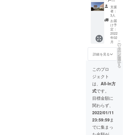
す。 ※
限） ※
記入し
観音寺
見学会
支援
見学会
てくだ
ホーム
にい
者：
開催：
さ
ページ
らっ
3人
令和5年
い。）
にお名
しゃる
お届
6月～ ※
・ポス
前記載
交通
け予
見学場
トカー
（※ご支
費、滞
定：
所：滋
ド５枚
援時
2022
在費等
年02
賀県草
※デザイ
に、必
は自己
こ
月
津市芦
ンの変
ず備考
負担で
の
リ
浦町
更はあ
欄に記
お願い
タ
ー
363ｰ
りま
載する
いたし
ン
詳細を見る
を
1 芦浦
す。当
ご希望
ます。
選
択
観音寺
方にお
のお名
・オリ
す
る
※見学会
任せ下
前を記
ジナル
このプロ
希望日
さい。
入して
トート
ジェクト
等詳細
・修理
くださ
バッ
は当方
中特別
い。記
ク：サ
は、
All-In方
よりご
見学会
載不要
イ
式
です。
連絡い
招待（2
の場合
ズ/360×
たしま
名、回
は”記載
370×11
目標金額に
す。 ※
数無制
不要”と
0（ｍ
関わらず、
見学会
限） ※
記入し
ｍ）、
にい
見学会
てくだ
容量/約
2022/01/11
らっ
開催：
さ
10ℓ、素
23:59:59
ま
しゃる
令和5年
い。）
材/コッ
交通
6月～ ※
・ポス
トン ※
でに集まっ
費、滞
見学場
トカー
デザイ
た金額が
在費等
所：滋
ド５枚