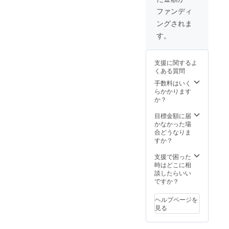
ンの変
は自己
賀県草
※デザイ
更はあ
ファンディ
負担で
津市芦
ンの変
りま
ングされま
お願い
浦町
更はあ
す。
いたし
363ｰ
りま
す。
ます。
1 芦浦
す。当
・オリ
観音寺
方にお
ジナル
※見学会
任せ下
支援に関するよ
トート
希望日
さい。
くある質問
バッ
等詳細
・修理
ク：サ
は当方
中特別
手数料はいく
イ
よりご
見学会
らかかります
ズ/360×
連絡い
招待（2
か？
370×11
たしま
名、回
0（ｍ
す。 ※
数無制
目標金額に届
ｍ）、
見学会
限） ※
かなかった場
容量/約
にい
見学会
合どうなりま
10ℓ、素
らっ
開催：
すか？
材/コッ
しゃる
令和5年
トン ※
交通
6月～ ※
支援で困った
デザイ
費、滞
見学場
時はどこに相
ンの変
在費等
所：滋
談したらいい
更はあ
は自己
賀県草
ですか？
りま
負担で
津市芦
す。 ・
お願い
浦町
ヘルプページを
図録
いたし
363ｰ
見る
史跡芦
ます。
1 芦浦
浦観音
・オリ
観音寺
寺跡（1
ジナル
※見学会