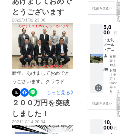
あけましておめで
リ
タ
記入してくださ
です。1/11の12時現在、当
ていきたいと思います。ま
ー
ン
い。記載不要の
詳細を見る
とうございます
を
初目標額の98%、あと少し
選
場合は”記載不
た、お知らせできる情報等
択
す
要”と記入してく
2022/01/02 23:08
る
です（総目標のためにはま
は、今回作成したSNSアカ
ださい。）
5,0
だまだ必要ですが、まずは
ウント等を活用し、もっと
00
円
目の前のゴールを目指しま
芦浦観音寺のことを知って
・お礼
メール
す）。ご支援ご協力をよろ
いただき、ファンを増やし
・芦浦
観音寺
しくお願いいたします。
ていきたいと思っておりま
支援
ホーム
者：
す。なお、返礼品の発送等
ページ
15人
にお名
お届
については、今しばらく時
新年、あけましておめでと
前記載
け予
（※ご支
定：
間がかかりますので、お待
うございます。クラウド
援時
2022
年02
に、必
ちいただきますようお願い
ファンディングも大詰めと
こ
月
もっと見る
ず備考
の
リ
いたします。繰り返しにな
なりました。令和4年1月2日
欄に記
タ
２００万円を突破
ー
載する
ン
詳細を見る
りますが、皆さま、本当に
を
23時現在、目標額300万円
ご希望
選
択
しました！
のお名
す
ありがとうございました。
に対し105人の方から261万
る
前を記
10,
2021/12/14 20:34
入して
円のご支援をいただきまし
くださ
000
円
た。ただし、決して安心で
い。記