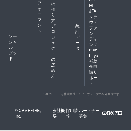
フ
の
HI
ォ
作
JFA
ー
り
クラ
マ
方
ウド
ン
プ
統
ファ
ス
ロ
計
ン
ソー
ジ
デ
ディ
シャ
ェ
ー
ング
ル
ク
タ
mac
グッ
ト
hi-ya
ド
の
補助
広
金申
め
請サ
方
ポー
ト
「QRコード」は株式会社デンソーウェーブの登録商標です。
© CAMPFIRE,
会社概
採用情
パートナー
Inc.
要
報
募集