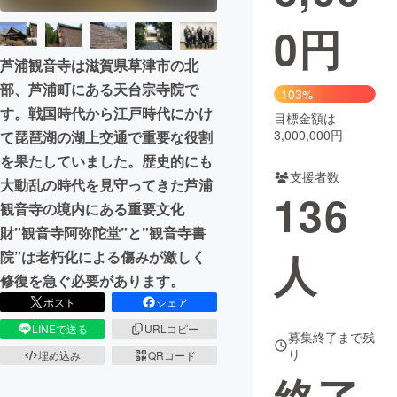
0
円
まちづくり・地域活性化
芦浦観音寺は滋賀県草津市の北
部、芦浦町にある天台宗寺院で
CAMPFIRE for Social Good
CAMPFIRE Creation
103%
す。戦国時代から江戸時代にかけ
CAMPFIREふるさと納税
machi-ya
コミュニティ
目標金額は
3,000,000円
て琵琶湖の湖上交通で重要な役割
を果たしていました。歴史的にも
支援者数
大動乱の時代を見守ってきた芦浦
136
観音寺の境内にある重要文化
財”観音寺阿弥陀堂”と”観音寺書
人
院”は老朽化による傷みが激しく
修復を急ぐ必要があります。
ポスト
シェア
LINEで送る
URLコピー
募集終了まで残
り
埋め込み
QRコード