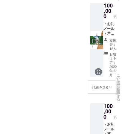
方にお
※見学会
100
入して
任せ下
希望日
足元には十分お気をつけく
くださ
,00
さい。
等詳細
い。記
・修理
0
ださい。詳しくは、草津市
は当方
円
載不要
中特別
よりご
観光ボランティア協会へお
の場合
・お礼
見学会
連絡い
は”記載
メール
招待
たしま
問い合わせください。電話
不要”と
・芦浦
（４
す。 ※
記入し
観音寺
名） ※
見学会
番号 077-563-3700
支援
てくだ
ホーム
見学会
にい
者：
さ
ページ
開催：
らっ
12人
い。）
にお名
令和5年
しゃる
お届
・ポス
前記載
6月～ ※
交通
け予
トカー
（※ご支
見学場
定：
費、滞
ド５枚
援時
2022
所：滋
在費等
年02
※デザイ
に、必
賀県草
は自己
こ
月
ンの変
ず備考
津市芦
の
負担で
リ
更はあ
欄に記
浦町
タ
お願い
ー
りま
載する
363ｰ
ン
いたし
詳細を見る
を
す。当
ご希望
1 芦浦
選
ます。
択
方にお
のお名
観音寺
す
る
任せ下
前を記
※見学会
100
さい。
入して
希望日
・修理
くださ
,00
等詳細
中特別
い。記
は当方
0
円
見学会
載不要
よりご
招待（2
の場合
・お礼
連絡い
名、回
は”記載
メール
たしま
数無制
不要”と
・芦浦