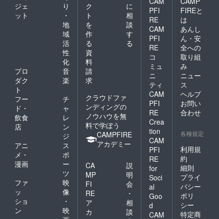
CAM
CAMP
ジェ
り
ク
に
PFI
FIREと
ット
・
ト
相
RE
は
地
を
談
CAM
あんし
域
作
す
PFI
ん・安
活
る
る
RE
全への
性
資
コ
取り組
化
料
ミュ
み
プロ
音
請
ニ
ニュー
ダク
楽
求
ティ
ス
ト
CAM
ヘルプ
クラウドファ
フー
チ
PFI
お問い
ンディングの
ド・
ャ
RE
合わせ
ノウハウを無
飲食
レ
Crea
料で学ぼう
店
ン
tion
各種規定
CAMPFIRE
ジ
CAM
アカデミー
アニ
ス
利用規
PFI
メ・
ポ
約
RE
漫画
ー
CA
説
細則
for
ツ
MP
明
プライ
Soci
ファ
映
FI
会
バシー
al
ッ
像
RE
・
ポリ
Goo
ショ
・
ア
相
シー
d
ン
映
カ
談
特定商
CAM