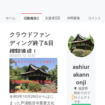
ホーム
支援者
仲間募集
コメント
活動報告
99+
8
クラウドファン
ディング終了&目
標額達成！
2022/01/12 12:57
ashiur
akann
onji
滋賀県
初めてのプ
令和3年10月29日からはじ
ロジェクト
です
まった芦浦観音寺重要文化