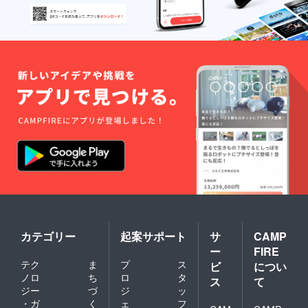
ての冊
り１年
子 ・書
間
籍 芦
浦観音
寺探訪
（1冊）
※自費出
版、芦
浦観音
寺の歴
史や逸
話的も
のをま
とめた
冊子
カテゴリー
起案サポート
サ
CAMP
ー
FIRE
テク
ま
プ
ス
ビ
につい
ノロ
ち
ロ
タ
ス
て
ジー
づ
ジ
ッ
・ガ
く
ェ
フ