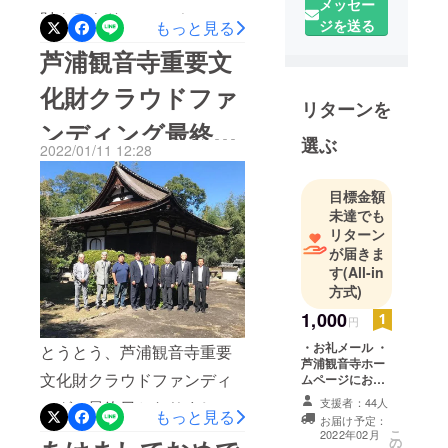
メッセー
財クラウドファンディング
ジを送る
もっと見る
は、昨日令和4年1月11日に
芦浦観音寺重要文
終了しました。目標額300万
化財クラウドファ
円に対し、309万8千円、
リターンを
ンディング最終
103%と見事達成しました。
選ぶ
2022/01/11 12:28
ご支援いただい方、SNS等
日！
の広報に協力いただいた
目標金額
方、その他多くの方々の支
未達でも
リターン
えなくして、達成はできま
が届きま
せんでした。皆さま、本当
す
(All-in
方式)
にありがとうございまし
1,000
円
た。ただ、本来必要な額
・お礼メール ・
とうとう、芦浦観音寺重要
1,400万円まではまだまだ遠
芦浦観音寺ホー
文化財クラウドファンディ
ムページにお名
い道のりであり、2回目のク
前記載（※ご支援
支援者：44人
ングの最終日となりまし
ラウドファンディング等、
時に、必ず備考
もっと見る
お届け予定：
欄に記載するご
た。あと11時間余りで終了
こ
2022年02月
今後の活動について、備え
の
希望のお名前を