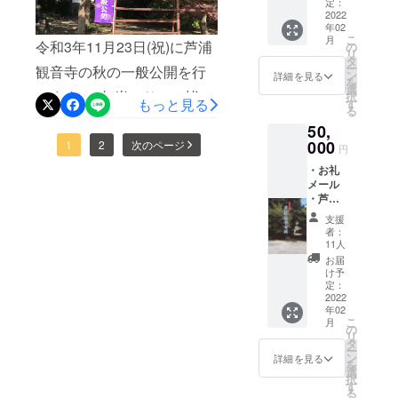
引き続き広報等に尽力いた
（※ご支
・ポス
定：
援時
2022
トカー
します。よろしくお願いい
年02
に、必
ド3枚 ※
こ
月
ず備考
令和3年11月23日(祝)に芦浦
デザイ
の
たします。
リ
欄に記
ンの変
タ
ー
観音寺の秋の一般公開を行
載する
更はあ
ン
詳細を見る
を
ご希望
りま
選
います。1年半ぶりに、皆さ
択
のお名
もっと見る
す。当
す
る
前を記
方にお
まに芦浦観音寺をご覧いた
50,
入して
任せ下
くださ
000
だけます。時間は10:00～
1
2
次のページ
さい。
円
い。記
・修理
15:00(最終受付14:30)で、拝
・お礼
載不要
中特別
メール
の場合
見学会
観料300円です。新型コロナ
・芦浦
は”記載
招待（2
観音寺
不要”と
名） ※
ウイルス感染症対策等もあ
支援
ホーム
記入し
見学会
者：
ページ
てくだ
り、謡曲等のイベントやお
開催：
11人
にお名
さ
令和5年
お届
茶会、宝物の展示は行われ
前記載
い。）
6月～ ※
け予
（※ご支
・ポス
定：
見学場
ません。重要文化財の観音
援時
2022
トカー
所：滋
年02
に、必
ド５枚
賀県草
寺阿弥陀堂と観音寺書院に
こ
月
ず備考
※デザイ
の
津市芦
リ
欄に記
ンの変
タ
ついては、外観を見ること
浦町
ー
載する
更はあ
ン
363ｰ
詳細を見る
を
ができます。当日は天気の
ご希望
りま
選
1 芦浦
択
のお名
す。当
す
観音寺
る
崩れが予想されますので、
前を記