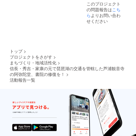
このプロジェクト
冊）※草
トート
希望日
の問題報告は
こち
津教育
バッ
等詳細
委員会
ク：サ
は当方
ら
よりお問い合わ
作成、
イ
よりご
せください
文化財
ズ/360×
連絡い
の解説
370×11
たしま
として
0（ｍ
す。 ※
の冊子
ｍ）、
見学会
容量/約
にい
10ℓ、素
らっ
トップ
>
材/コッ
しゃる
プロジェクトをさがす
>
トン ※
交通
まちづくり・地域活性化
>
デザイ
費、滞
ンの変
在費等
信長・秀吉・家康の元で琵琶湖の交通を管轄した芦浦観音寺
更はあ
は自己
の阿弥陀堂、書院の修復を！
>
りま
負担で
活動報告一覧
す。 ・
お願い
図録
いたし
史跡芦
ます。
浦観音
・ホテ
寺跡（1
ルボス
冊）※草
トンプ
津市教
ラザ草
育委員
津ペア
会作成
宿泊券
の文化
有効期
財の解
間：発
説とし
行日よ