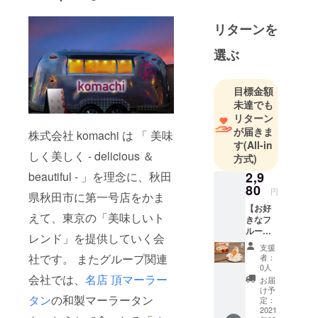
ドブランド
リターンを
「#komachi
」が秋田市
選ぶ
にnew
open!!
目標金額
未達でも
『delicious
リターン
and
が届きま
株式会社 komachi は 「 美味
beautifulー美
す
(All-in
味しい』を
しく美しく - delicious ＆
方式)
ブランド
beautiful - 」を理念に、秋田
2,9
メッセージ
80
円
県秋田市に第一号店をかま
とし、美の
【お好
追求、味の
えて、東京の「美味しいト
きなフ
探求、日本
ルーツ
レンド」を提供していく会
サンド
を代表する
支援
特別チ
社です。 またグループ関連
者：
『美味し
ケット
0人
× 15
い』の創造
会社では、
名店 頂マーラー
お届
枚】
け予
をビジョン
タン
の和製マーラータン
【秋田
定：
に掲げ設立
の方向
2021