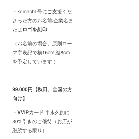
・komachi 号にご支援くだ
さった方のお名前/企業名ま
たは
ロゴを刻印
（お名前の場合、原則ロー
マ字表記で横15cm 縦8cm
を予定しています ）
99,000円【秋田、全国の方
向け】
・
V
VIPカード
半永久的に
30%引きのご優待（お店が
継続する限り）