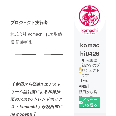
プロジェクト実行者
株式会社 komachi 代表取締
役 伊藤寧礼
komac
hi0426
...................................................
秋田県
.....................
初めてのプ
ロジェクト
です
【From
【 秋田から発進!! エアスト
Akita】
リーム型店舗による和洋折
秋田から発
進!! エアスト
衷のTOKYOトレンドボック
メッセー
リーム型店
ジを送る
ス「 komachi 」が秋田市に
舗によるフ
new open!! 】
ルーツサン