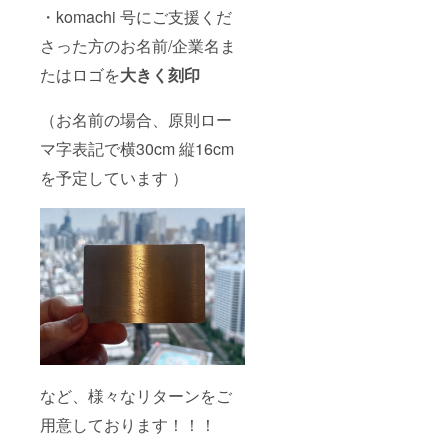
・komachi 号にご支援くだ
さった方のお名前/企業名ま
たはロゴを
大きく刻印
（お名前の場合、原則ロー
マ字表記で横30cm 縦16cm
を予定しています ）
など、様々なリターンをご
用意しております！！！