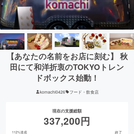
【あなたの名前をお店に刻む】 秋
田にて和洋折衷のTOKYOトレン
ドボックス始動！
komachi0426
フード・飲食店
現在の支援総額
337,200
円
終了
112
%達成