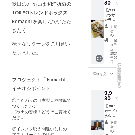
円お
80
秋田の方々には
和洋折衷の
円
得！
【クロ
（クー
TOKYOトレンドボックス
ワッサ
ル便で
ンラス
お届け
komachi
を楽しんでいただ
ク3個1
いたし
支援
きたく
セット
ます / 和
者：
× 10
製麺と
0人
セット
特殊
お届
様々なリターンをご用意い
（30
スープ
け予
個）】
が４
定：
たしました。
【秋田
2021
セット
年09
の方向
です）
こ
月
け】 単
https://
の
リ
価 190
marata
タ
ー
円のク
n.tokyo/
ン
詳細を見る
を
ロワッ
選
プロジェクト「 komachi 」
択
サンラ
す
る
スクを
イチオシポイント
9,9
30個
（単価
80
円
①こだわりの自家製天然酵母で
5700
つくったパン
【 VIP
円）が
カード /
（秋田の皆様！どうぞご賞味く
3980円
永久
に！
ださい！）
10%OF
1720円
支援
F 】
もお
者：
②インスタ映え間違いなしのエ
【秋
得！ ご
0人
アストリーム型の店舗
田・全