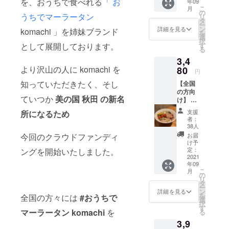
を、おうちで食べれる「
お
年09
け】 平
いたしまし
こ
月
均単価
の
た。
うちでマーラータン
リ
350円の
タ
ー
フルー
ン
詳細を見る
komachi 」を姉妹ブランド
を
ツサン
選
択
ドを15
として展開しております。
す
る
個（平
3,4
均単価
より沢山の人に komachi を
5250
80
円
円）が
知っていただきたく、そし
【全国
2980円
の方向
に！
ていつか
美の国 秋田 の新名
け】 ・
2270円
おうち
もお
支援
所になるため
でマー
得！ ご
者：
ラータ
来店の
38人
ン
際にご
今回のクラウドファンディ
お届
komac
提示く
け予
hi ピリ
ださ
定：
ングを開始いたしました。
辛４食
2021
い！
年09
セット
こ
月
公式サ
の
リ
イト価
タ
ー
格【
ン
詳細を見る
を
全国の方々には
#おうちで
3980円
選
択
】→【
す
マーラータン komachi
を
る
3480円
3,9
】と500