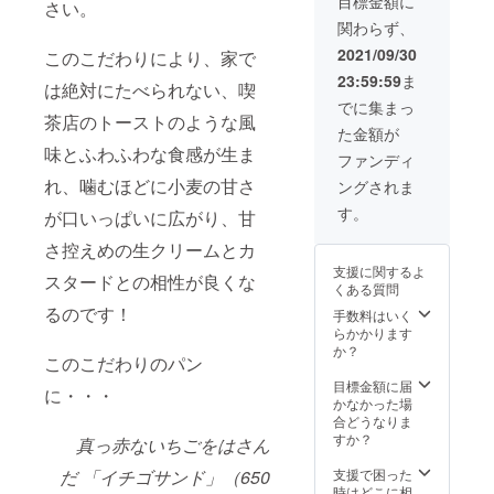
目標金額に
さい。
が継続
縦8cm
関わらず、
する限
を予定
り） ・
してい
2021/09/30
このこだわりにより、家で
komac
ます ）
23:59:59
ま
hi 号に
は絶対にたべられない、喫
ご支援
でに集まっ
くだ
茶店のトーストのような風
た金額が
さった
味とふわふわな食感が生ま
方のお
ファンディ
名前/企
れ、噛むほどに小麦の甘さ
ングされま
業名ま
たはロ
す。
が口いっぱいに広がり、甘
ゴを大
きく刻
さ控えめの生クリームとカ
印 （お
支援に関するよ
名前の
スタードとの相性が良くな
くある質問
場合、
るのです！
原則
手数料はいく
ローマ
らかかります
字表記
か？
このこだわりのパン
で横
30cm
目標金額に届
に・・・
縦16cm
かなかった場
を予定
合どうなりま
してい
すか？
真っ赤ないちごをはさん
ます ）
だ 「イチゴサンド」（650
支援で困った
時はどこに相