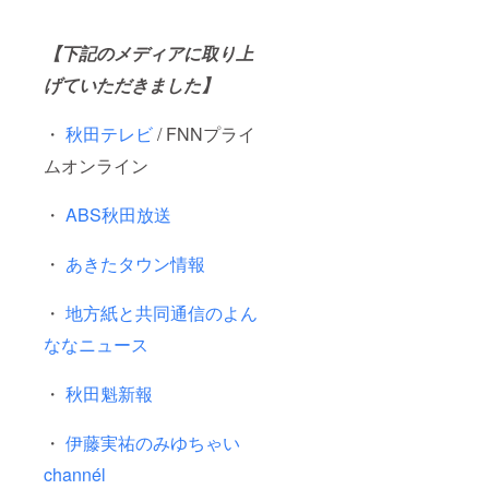
【下記のメディアに取り上
げていただきました】
・
秋田テレビ
/ FNNプライ
ムオンライン
・
ABS秋田放送
・
あきたタウン情報
・
地方紙と共同通信のよん
ななニュース
・
秋田魁新報
・
伊藤実祐のみゆちゃい
channél