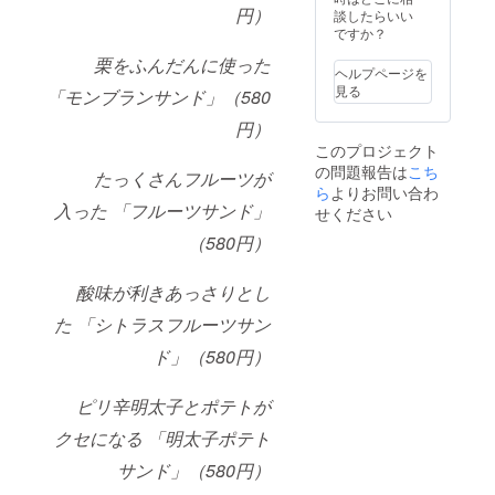
円）
談したらいい
ですか？
栗をふんだんに使った
ヘルプページを
見る
「モンブランサンド」（580
円）
このプロジェクト
の問題報告は
こち
たっくさんフルーツが
ら
よりお問い合わ
入った 「フルーツサンド」
せください
（580円）
酸味が利きあっさりとし
た 「シトラスフルーツサン
ド」（580円）
ピリ辛明太子とポテトが
クセになる 「明太子ポテト
サンド」（580円）