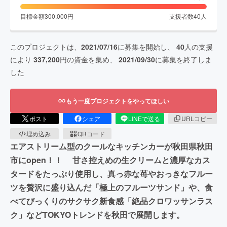
目標金額
300,000
円
支援者数
40
人
このプロジェクトは、
2021/07/16
に募集を開始し、
40
人の支援
により
337,200
円の資金を集め、
2021/09/30
に募集を終了しま
した
もう一度プロジェクトをやってほしい
ポスト
シェア
LINEで送る
URLコピー
埋め込み
QRコード
エアストリーム型のクールなキッチンカーが秋田県秋田
市にopen！！ 甘さ控えめの生クリームと濃厚なカス
タードをたっぷり使用し、真っ赤な苺やおっきなフルー
ツを贅沢に盛り込んだ「極上のフルーツサンド」や、食
べてびっくりのサクサク新食感「絶品クロワッサンラス
ク」などTOKYOトレンドを秋田で展開します。