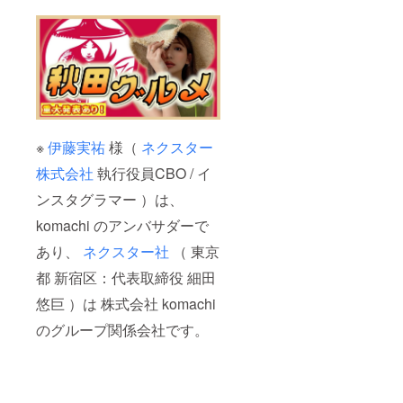
※
伊藤実祐
様（
ネクスター
株式会社
執行役員CBO / イ
ンスタグラマー ）は、
komachi のアンバサダーで
あり、
ネクスター社
（ 東京
都 新宿区：代表取締役 細田
悠巨 ）は 株式会社 komachi
のグループ関係会社です。