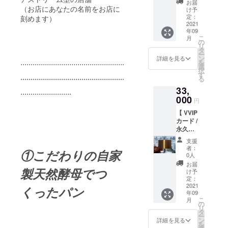
来店の
お届
国の方
（お店にあなたの名前をお店に
際にご
け予
向け】
提示く
定：
刻めます）
・VIP
2021
ださ
年09
カード
い！
こ
月
半永久
の
リ
的に
タ
ー
10%引
ン
詳細を見る
...................................................
を
きのご
選
択
優待
す
...................................................
る
（お店
33,
が継続
.........................
する限
000
円
り） ・
【 VVIP
お好き
カード /
なフ
永久
ルーツ
30%OF
サンド
支援
F 】
特別チ
者：
①こだわりの自家
【お店
ケット
0人
にあな
× 15枚
お届
製天然酵母でつ
たの名
け予
前を刻
定：
め】
2021
くったパン
年09
【秋
こ
月
田・全
の
リ
国の方
タ
ー
向け】
ン
詳細を見る
を
・VVIP