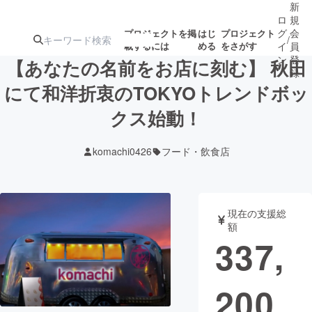
新
ロ
規
グ
会
プロジェクトを掲
はじ
プロジェクト
/
載するには
める
をさがす
イ
員
ン
登
【あなたの名前をお店に刻む】 秋田
録
にて和洋折衷のTOKYOトレンドボッ
クス始動！
人気のプロ
注目のリ
注目の新着プロ
募集終了が近いプ
もうすぐ公開
ジェクト
ターン
ジェクト
ロジェクト
されます
komachi0426
フード・飲食店
アート・写真
音楽
現在の支援総
テクノロジー・ガジェット
ゲーム・サ
額
337,
映像・映画
書籍・雑誌
200
ビジネス・起業
チャレンジ