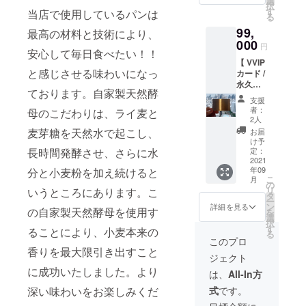
選
択
カード
す
当店で使用しているパンは
る
半永久
99,
的に
最高の材料と技術により、
30%引
000
円
安心して毎日食べたい！！
きのご
【 VVIP
優待
と感じさせる味わいになっ
カード /
（お店
永久
が継続
ております。自家製天然酵
30%OF
する限
支援
F 】
り） ・
者：
母のこだわりは、ライ麦と
【お店
komac
2人
にあな
hi 号に
麦芽糖を天然水で起こし、
お届
たの名
ご支援
け予
前を大
長時間発酵させ、さらに水
くだ
定：
きく刻
2021
さった
年09
分と小麦粉を加え続けると
め】
方のお
こ
月
【秋
名前/企
の
リ
いうところにあります。こ
田・全
業名ま
タ
ー
国の方
たはロ
ン
詳細を見る
の自家製天然酵母を使用す
を
向け】
ゴを刻
選
択
・VVIP
印 （お
す
ることにより、小麦本来の
る
カード
名前の
このプロ
半永久
場合、
香りを最大限引き出すこと
ジェクト
的に
原則
に成功いたしました。より
30%引
ローマ
は、
All-In方
きのご
字表記
深い味わいをお楽しみくだ
式
です。
優待
で横
（お店
15cm