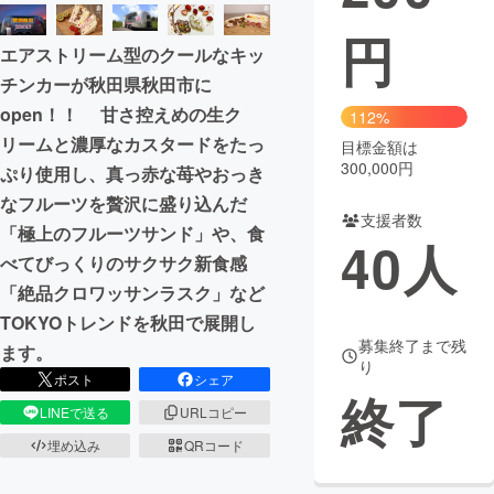
円
まちづくり・地域活性化
エアストリーム型のクールなキッ
チンカーが秋田県秋田市に
CAMPFIRE for Social Good
CAMPFIRE Creation
open！！ 甘さ控えめの生ク
112%
CAMPFIREふるさと納税
machi-ya
コミュニティ
リームと濃厚なカスタードをたっ
目標金額は
300,000円
ぷり使用し、真っ赤な苺やおっき
なフルーツを贅沢に盛り込んだ
支援者数
「極上のフルーツサンド」や、食
40
人
べてびっくりのサクサク新食感
「絶品クロワッサンラスク」など
TOKYOトレンドを秋田で展開し
募集終了まで残
ます。
り
ポスト
シェア
終了
LINEで送る
URLコピー
埋め込み
QRコード